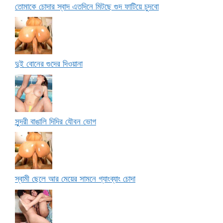
তোমাকে চোদার স্বাদ এতদিনে মিটছে গুদ ফাটিয়ে চুদবো
দুই বোনের গুদের দিওয়ানা
সুন্দরী বাঙালি দিদির যৌবন ভোগ
স্বামী ছেলে আর মেয়ের সামনে গ্যাংব্যাং চোদা