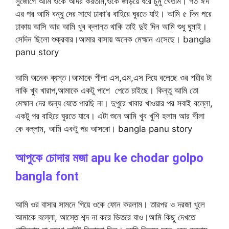
সুজোগে আমি ওকে আদর করতাম,ওকে জড়িয়ে ধরে চুমু খেতাম। গত ঈদ
এর পর আমি বন্ধু দের সাথে ঢাকা’র বাহিরে ঘুরতে যাই। আমি ৫ দিন পরে
ঢাকায় আসি আর আমি খুব ক্লান্ত থাকি তাই দুই দিন আমি শুধু ঘুমাই।
সেদিন ছিলো শুক্রবার।আমার বাসায় অনেক মেহ্মান এসেছে। bangla
panu story
আমি অনেক ব্যস্ত।আমাকে শীলা এস,এম,এস দিয়ে বলেছে ওর শরীর টা
নাকি খুব খারাপ,আমাকে একটু পাশে পেতে চাইছে। কিন্তু আমি তো
মেহ্মান দের জন্য যেতে পারছি না। দুপুরে খাবার খাওয়ার পর সবাই বল্লো,
একটু পর বাহিরে ঘুরতে যাবে। এটা শুনে আমি খুব খুশি হলাম আর শীলা
কে বল্লাম, আমি একটু পর আসবো। bangla panu story
আপুকে চোদার মজা apu ke chodar golpo
bangla font
আমি ওর বাসার সামনে গিয়ে ওকে ফোন করলাম। তারপর ও দরজা খুলে
আমাকে বল্লো, আস্তে শব্দ না করে ভিতরে যাও।আমি কিছু দেখতে