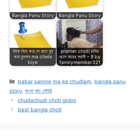
Bangla Panu Story
Bangla Panu Story
মাকে বিয়ে করে সে রাতে খুব
premer choti চাষির
করে চুদলাম ma chele
ছেলে মায়ের স্বামী – 8 by
biye
familymember321
Categories
babar samne ma ke chudlam
,
bangla panu
story
,
বাংলা পানু স্টোরি
chudachudi choti golpo
best bangla choti