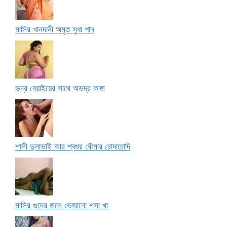
মাসির খানদানী অমৃত সুধা পান
ভদ্র বেয়াইয়ের সাথে অভদ্র কাজ
শালী দুলাভাই আর শ্বশুর বৌমার চোদাচোদি
মাসির গুদের জলে ভেজানো শসা খা