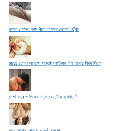
কালো ধোনের গরম বীর্যে লাগলো ভোদায় ছেঁকা
মায়ের চোদন সার্ভিসে সন্তুষ্ট কাস্টমার বিশ হাজার টাকা দিলো
নেশা করে ভাতিজির সাথে রোমান্টিক চোদাচোদি
বন্ধু আমার বোনকে হার্ডলী চুদলো