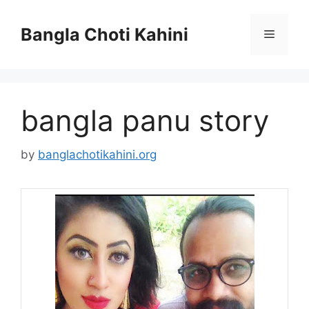
Skip
to
Bangla Choti Kahini
Menu
content
bangla panu story
by
banglachotikahini.org