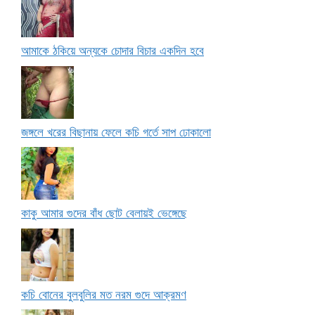
আমাকে ঠকিয়ে অন্যকে চোদার বিচার একদিন হবে
জঙ্গলে খরের বিছানায় ফেলে কচি গর্তে সাপ ঢোকালো
কাকু আমার গুদের বাঁধ ছোট বেলায়ই ভেঙ্গেছে
কচি বোনের বুলবুলির মত নরম গুদে আক্রমণ