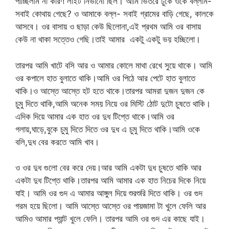
পাচ্ছিলাম না কারণ লাইট নিভানো ছিল। আমি ভিতরে ঢুকে ওকে বল্লাম-
সবাই কোথায় গেছে? ও আমাকে বল্ল- সবাই গ্রামের বাড়ি গেছে, কালকে
আসবে। ওর বাসায় ও ছাড়া কেউ ছিলোনা,এই প্রথম আমি ওর বাসায়
কেউ না থাকা সত্তেও গেছি।তাই আমার একটু একটু ভয় হচ্ছিলো।
তারপর আমি খাটে বসি আর ও আমার কোলে মাথা রেখে সুয়ে থাকে। আমি
ওর কপালে হাত বুলাতে থাকি।আমি ওর পিঠে আর পেটে হাত বুলাতে
থাকি।ও আস্তে আস্তে হট হতে থাকে।তারপর আমরা দুজন দুজন কে
চুমু দিতে থাকি,আমি অনেক সময় নিয়ে ওর মিস্টি ঠোট দুটো চুষতে থাকি।
এদিক দিয়ে আমার এক হাত ওর দুধ টিপ্তে থাকে।আমি ওর
গলায়,ঘাড়ে,বুকে চুমু দিতে দিতে ওর দুধ এ চুমু দিতে থাকি।আমি ওকে
বলি,দুধ বের করতে আমি খাব।
ও ওর দুধ গুলো বের করে দেয়।আর আমি একটা দুধ চুষতে থাকি আর
একটা দুধ টিপ্তে থাকি।তারপর আমি আমার এক হাত নিচের দিকে নিয়ে
যাই। আমি ওর গুদ এ আমার আঙ্গুল দিয়ে শুরশুরি দিতে থাকি। ওর গুদ
গরম হয়ে ছিলো। আমি আস্তে আস্তে ওর পায়জামা টা খুলে ফেলি আর
আমিও আমার প্যান্ট খুলে ফেলি। তারপর আমি ওর গুদ এর কাছে যাই।