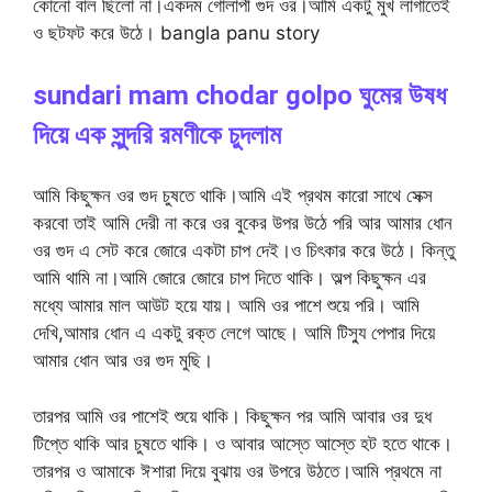
কোনো বাল ছিলো না।একদম গোলাপী গুদ ওর।আমি একটু মুখ লাগাতেই
ও ছটফট করে উঠে। bangla panu story
sundari mam chodar golpo ঘুমের উষধ
দিয়ে এক সুন্দরি রমণীকে চুদলাম
আমি কিছুক্ষন ওর গুদ চুষতে থাকি।আমি এই প্রথম কারো সাথে সেক্স
করবো তাই আমি দেরী না করে ওর বুকের উপর উঠে পরি আর আমার ধোন
ওর গুদ এ সেট করে জোরে একটা চাপ দেই।ও চিৎকার করে উঠে। কিন্তু
আমি থামি না।আমি জোরে জোরে চাপ দিতে থাকি। অল্প কিছুক্ষন এর
মধ্যে আমার মাল আউট হয়ে যায়। আমি ওর পাশে শুয়ে পরি। আমি
দেখি,আমার ধোন এ একটু রক্ত লেগে আছে। আমি টিস্যু পেপার দিয়ে
আমার ধোন আর ওর গুদ মুছি।
তারপর আমি ওর পাশেই শুয়ে থাকি। কিছুক্ষন পর আমি আবার ওর দুধ
টিপ্তে থাকি আর চুষতে থাকি। ও আবার আস্তে আস্তে হট হতে থাকে।
তারপর ও আমাকে ঈশারা দিয়ে বুঝায় ওর উপরে উঠতে।আমি প্রথমে না