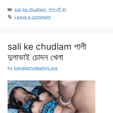
Categories
sali ke chudlam
,
বাংলা চটি গল্প
Leave a comment
sali ke chudlam শালী
দুলাভাই চোদন খেলা
by
banglachotikahini.org