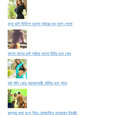
বন্ধু ডগি স্টাইলে চুদলো বউয়ের গুদ ফুলে গেলো
কালো বালের ছাট সরিয়ে ভালো দিদির গুদে ধোন
দুষ্টু পানি খেয়ে আবেদনময়ী বৌদির গুদে গাদন
রান্নার কথা ভুলে গিয়ে চোদাচুদিতে মনোযোগ দিয়েছি