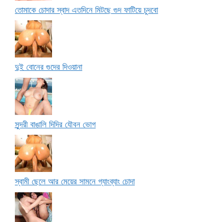
তোমাকে চোদার স্বাদ এতদিনে মিটছে গুদ ফাটিয়ে চুদবো
দুই বোনের গুদের দিওয়ানা
সুন্দরী বাঙালি দিদির যৌবন ভোগ
স্বামী ছেলে আর মেয়ের সামনে গ্যাংব্যাং চোদা