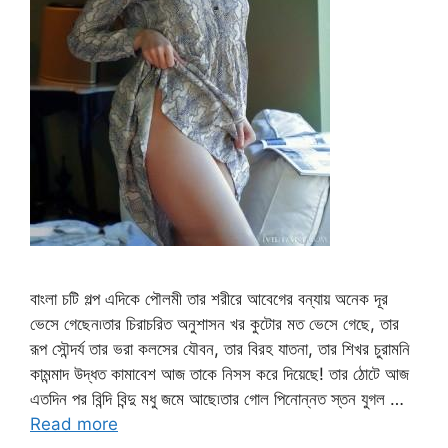
বাংলা চটি গল্প এদিকে পৌলমী তার শরীরে আবেগের বন্যায় অনেক দূর
ভেসে গেছেন৷তার চিরাচরিত অনুশাসন খর কুটোর মত ভেসে গেছে, তার
রূপ সৌন্দর্য তার ভরা কলসের যৌবন, তার বিরহ যাতনা, তার শিখর চুরামনি
কামন্মাদ উদ্ধত কামাবেশ আজ তাকে নিসস করে দিয়েছে! তার ঠোটে আজ
এতদিন পর বিন্দি বিন্দু মধু জমে আছে৷তার গোল পিনোন্নত স্তন যুগল …
Read more