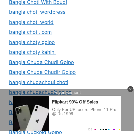
Bangla Choti With Boudi
bangla choti wordpress
bangla choti world
bangla choti. com
bangla choty golpo
bangla choty kahini
Bangla Chuda Chudi Golpo
Bangla Chuda Chudir Golpo
bangla chudachdui choti
bangla chudachudir golpo
bangla coti golpo
Bangla Coti Kahini
Bangla Cotti Golpo
Bangla Cuckold Golpo