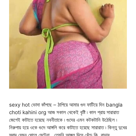
sexy hot ভোদা কাঁপছে – ঠাপিয়ে আমার গুদ ফাটিয়ে দিন bangla
choti kahini org আজ সকাল থেকেই বৃষ্টি ৷ কাল প্রায় সারারাত
জেগেই কাটাতে হয়েছে নবনীতাকে ৷ গুদের এমন কটকটানি উঠেছিল ৷
নিরুপায় হয়ে ওকে গুদে আঙ্গলি করে কাটাতে হয়েছে সারারাত ৷ কিন্তু দুধের
স্বাদ যেমন ঘোলে মেটেনা , তেমনি আঙ্গুল দিয়ে খেঁচে কি, বাড়ার …