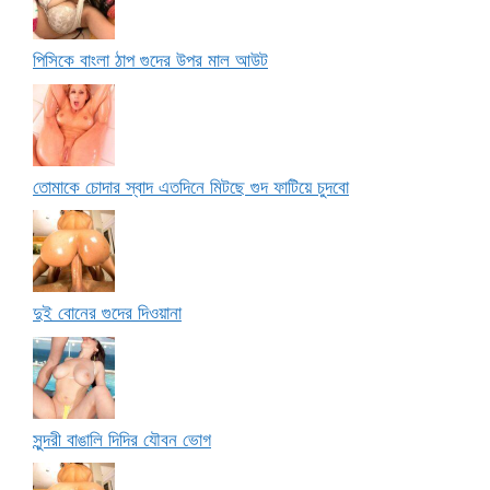
পিসিকে বাংলা ঠাপ গুদের উপর মাল আউট
তোমাকে চোদার স্বাদ এতদিনে মিটছে গুদ ফাটিয়ে চুদবো
দুই বোনের গুদের দিওয়ানা
সুন্দরী বাঙালি দিদির যৌবন ভোগ