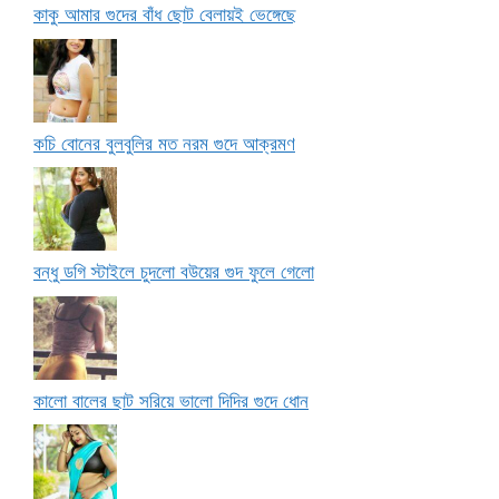
কাকু আমার গুদের বাঁধ ছোট বেলায়ই ভেঙ্গেছে
কচি বোনের বুলবুলির মত নরম গুদে আক্রমণ
বন্ধু ডগি স্টাইলে চুদলো বউয়ের গুদ ফুলে গেলো
কালো বালের ছাট সরিয়ে ভালো দিদির গুদে ধোন