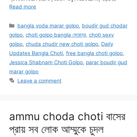
Read more
Categories
bangla voda marar golpo
,
boudir gud chodar
golpo
,
choti golpo bangla মেয়েদের
,
choti sexy
golpo
,
chuda chudir new choti golpo
,
Daily
Updates Bangla Choti
,
free bangla choti golpo
,
Jessica Shabnam Choti Golpo
,
parar boudir gud
marar golpo
Leave a comment
ammu choda choti বাসের
প্রায় সব লোক আম্মুকে চুদল