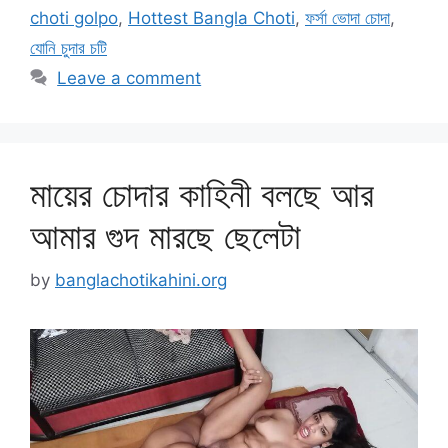
choti golpo
,
Hottest Bangla Choti
,
ফর্সা ভোদা চোদা
,
যোনি চুদার চটি
Leave a comment
মায়ের চোদার কাহিনী বলছে আর
আমার গুদ মারছে ছেলেটা
by
banglachotikahini.org