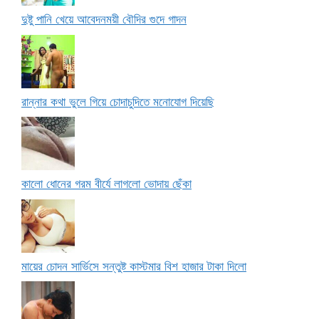
দুষ্টু পানি খেয়ে আবেদনময়ী বৌদির গুদে গাদন
রান্নার কথা ভুলে গিয়ে চোদাচুদিতে মনোযোগ দিয়েছি
কালো ধোনের গরম বীর্যে লাগলো ভোদায় ছেঁকা
মায়ের চোদন সার্ভিসে সন্তুষ্ট কাস্টমার বিশ হাজার টাকা দিলো