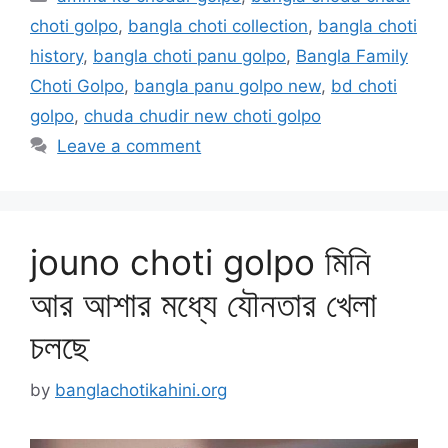
choti golpo
,
bangla choti collection
,
bangla choti
history
,
bangla choti panu golpo
,
Bangla Family
Choti Golpo
,
bangla panu golpo new
,
bd choti
golpo
,
chuda chudir new choti golpo
Leave a comment
jouno choti golpo মিনি
আর আশার মধ্যে যৌনতার খেলা
চলছে
by
banglachotikahini.org