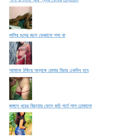
মাসির গুদের জলে ভেজানো শসা খা
আমাকে ঠকিয়ে অন্যকে চোদার বিচার একদিন হবে
জঙ্গলে খরের বিছানায় ফেলে কচি গর্তে সাপ ঢোকালো