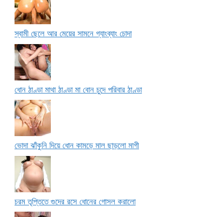
স্বামী ছেলে আর মেয়ের সামনে গ্যাংব্যাং চোদা
ধোন ঠাণ্ডা মাথা ঠাণ্ডা মা বোন চুদে পরিবার ঠাণ্ডা
ভোদা ঝাঁকুনি দিয়ে ধোন কামড়ে মাল ছাড়লো মাগী
চরম তৃপ্তিতে গুদের রসে ধোনের গোসল করালো