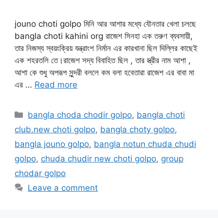
jouno choti golpo মিনি আর আশার মধ্যে যৌনতার খেলা চলছে
bangla choti kahini org রাজেশ সিনহা এক তরুণ ব্যবসায়ী,
তার নিজস্য স্বয়ংক্রিয় যন্ত্রাংশ নির্মান এর কারখানা ছিল দিল্লির কাছেই
এক শহরতলি তে।রাজেশ সদ্য বিবাহিত ছিল , তার স্ত্রীর নাম আশা ,
আশা কে শুধু অপরূপ সুন্দরী বললে কম বলা হবেতারা রাজেশ এর বাবা মা
এর …
Read more
Categories
bangla choda chodir golpo
,
bangla choti
club.new choti golpo
,
bangla choty golpo
,
bangla jouno golpo
,
bangla notun chuda chudi
golpo
,
chuda chudir new choti golpo
,
group
chodar golpo
Leave a comment