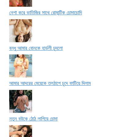
নেশা করে ভাতিজির সাথে রোমান্টিক চোদাচোদি
বন্ধু আমার বোনকে হার্ডলী চুদলো
আমার আদরের মেয়েকে তলঠাপে চুদে ফাটিয়ে দিলাম
নতুন বউকে ঠোঠ লাগিয়ে চোদা