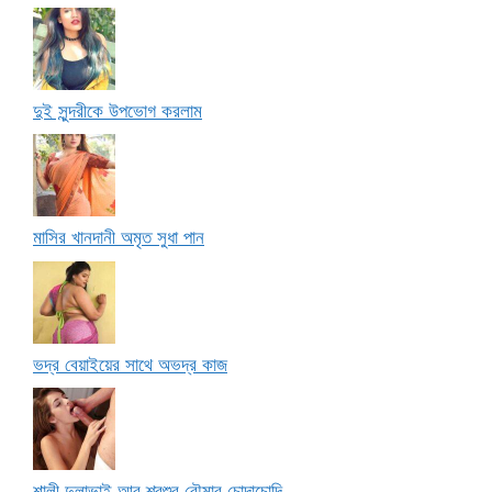
দুই সুন্দরীকে উপভোগ করলাম
মাসির খানদানী অমৃত সুধা পান
ভদ্র বেয়াইয়ের সাথে অভদ্র কাজ
শালী দুলাভাই আর শ্বশুর বৌমার চোদাচোদি