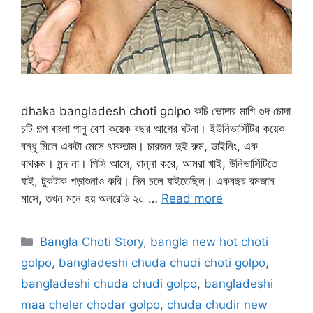
dhaka bangladesh choti golpo কচি ভোদার মাগি গুদ চোদা
চটি গল্প বাংলা পানু বেশ কয়েক বছর আগের ঘটনা। ইউনিভার্সিটির কয়েক
বন্ধু মিলে একটা মেসে থাকতাম। চারজন দুই রুম, ডাইনিং, এক
বাথরুম। মন্দ না। পিসি আসে, রান্না করে, আমরা খাই, উনিভার্সিটিতে
যাই, টুকটাক পড়াশুনাও করি। দিন চলে যাইতেছিল। একবছর রমজান
মাসে, তখন মনে হয় অলরেডি ২০ …
Read more
Categories
Bangla Choti Story
,
bangla new hot choti
golpo
,
bangladeshi chuda chudi choti golpo
,
bangladeshi chuda chudi golpo
,
bangladeshi
maa cheler chodar golpo
,
chuda chudir new