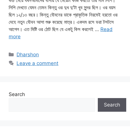
কচি মেয়ে ধর্ষনআমাদের বাসায় যে মেয়েটা কাজ করতো তার নাম লিপি।
লিপি দেখতে যেমন তেমন কিন্তু ওর দুধ দু’টা খুব সুন্দর ছিল। ওর বয়স
ছিল ১২/১৩ বছর। কিন্তু যৌবনের ডাকে প্রাকৃতিক নিয়মেই হয়তো ওর
দেহে নতুন যৌবন আসা শুরু করেছে মাত্র। একদম রসে ভরা টসটসে
আপেল। এত মিষ্টি ওর ঠোট ছিল যে একটু কিস করলেই …
Read
more
Categories
Dharshon
Leave a comment
Search
Search