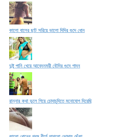
কালো বালের ছাট সরিয়ে ভালো দিদির গুদে ধোন
দুষ্টু পানি খেয়ে আবেদনময়ী বৌদির গুদে গাদন
রান্নার কথা ভুলে গিয়ে চোদাচুদিতে মনোযোগ দিয়েছি
কালো ধোনের গরম বীর্যে লাগলো ভোদায় ছেঁকা