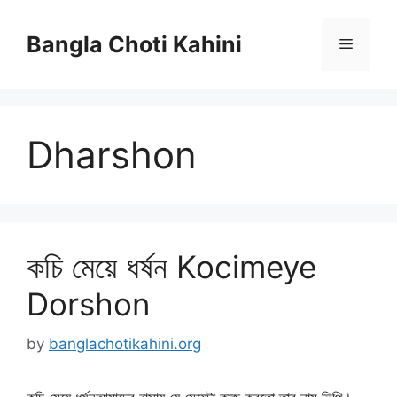
Skip
to
Bangla Choti Kahini
Menu
content
Dharshon
কচি মেয়ে ধর্ষন Kocimeye
Dorshon
by
banglachotikahini.org