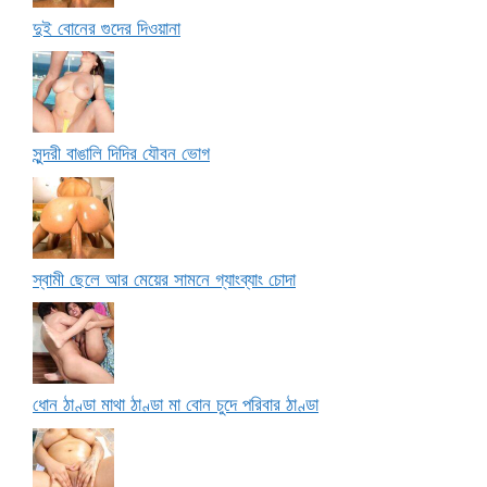
দুই বোনের গুদের দিওয়ানা
সুন্দরী বাঙালি দিদির যৌবন ভোগ
স্বামী ছেলে আর মেয়ের সামনে গ্যাংব্যাং চোদা
ধোন ঠাণ্ডা মাথা ঠাণ্ডা মা বোন চুদে পরিবার ঠাণ্ডা