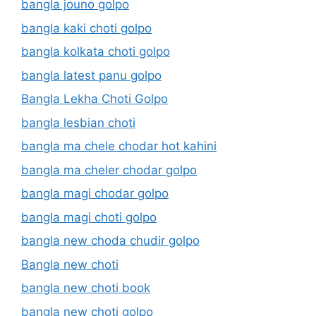
bangla jouno golpo
bangla kaki choti golpo
bangla kolkata choti golpo
bangla latest panu golpo
Bangla Lekha Choti Golpo
bangla lesbian choti
bangla ma chele chodar hot kahini
bangla ma cheler chodar golpo
bangla magi chodar golpo
bangla magi choti golpo
bangla new choda chudir golpo
Bangla new choti
bangla new choti book
bangla new choti golpo