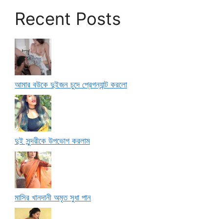
Recent Posts
আমার বউকে দুইজন চুদে প্রেগন্যান্ট করলো
দুই সুন্দরীকে উপভোগ করলাম
মাসির খানদানী অমৃত সুধা পান