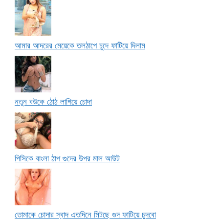
আমার আদরের মেয়েকে তলঠাপে চুদে ফাটিয়ে দিলাম
নতুন বউকে ঠোঠ লাগিয়ে চোদা
পিসিকে বাংলা ঠাপ গুদের উপর মাল আউট
তোমাকে চোদার স্বাদ এতদিনে মিটছে গুদ ফাটিয়ে চুদবো