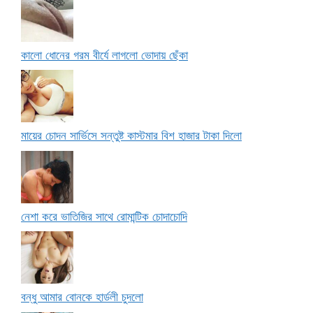
কালো ধোনের গরম বীর্যে লাগলো ভোদায় ছেঁকা
মায়ের চোদন সার্ভিসে সন্তুষ্ট কাস্টমার বিশ হাজার টাকা দিলো
নেশা করে ভাতিজির সাথে রোমান্টিক চোদাচোদি
বন্ধু আমার বোনকে হার্ডলী চুদলো