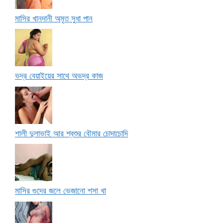
মাসির খানদানী অমৃত সুধা পান
ভদ্র বেয়াইয়ের সাথে অভদ্র কাজ
শালী দুলাভাই আর শ্বশুর বৌমার চোদাচোদি
মাসির গুদের জলে ভেজানো শসা খা