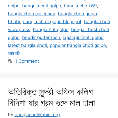
golpo
,
bangala coti golpo
,
bangla choti 69
,
bangla choti collection
,
bangla choti golpo
bhabi
,
bangla choti golpo blogspot
,
bangla choti
wordpress
,
bangla hot golpo
,
bengali best choti
golpo
,
boudir guder rosh
,
lagalagi choti golpo
,
latest bangla choti
,
popular bangla choti golpo
,
গরম চটি
1 Comment
অতিরিক্ত সুন্দরী অফিস কলিগ
বিদিশা যার গরম গুদে মাল ঢালা
by
banglachotikahini.org