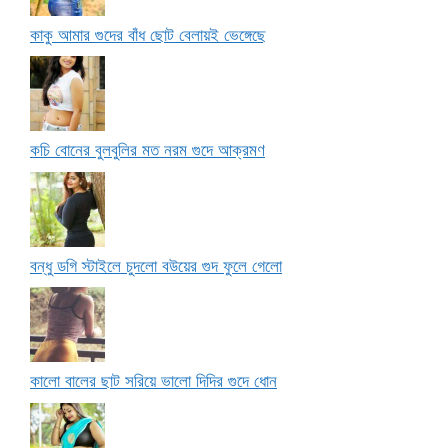
কাকু আমার গুদের বাঁধ ছোট বেলায়ই ভেঙ্গেছে
কচি বোনের বুলবুলির মত নরম গুদে আক্রমণ
বন্ধু ডগি স্টাইলে চুদলো বউয়ের গুদ ফুলে গেলো
কালো বালের ছাট সরিয়ে ভালো দিদির গুদে ধোন