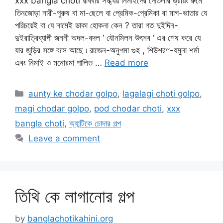
xxx bangla choti রবিবার সন্ধ্যয় নিমাইদের দোতলার ড্রয়িং রুমে
তিনজোড়া নারী-পুরুষ বা মা-ছেলে বা প্রেমিক-প্রেমিকা বা মাগ-ভাতার যে
পরিচয়েই বা যে নামেই ডাকা হোকনা কেন ? তারা গত দুইদিন-
দুইরাত্রিব্যাপী জননী অদল-বদল ‘ যৌনমিলন উৎসব ‘ এর শেষ করে যে
যার জুড়ির সঙ্গে বসে আছে ৷ রাজেন-অনুপমা গুহ , শিউশরণ-যমুনা শর্মা
এবং নিমাই ও মনোরমা পালিত …
Read more
Categories
aunty ke chodar golpo
,
lagalagi choti golpo
,
magi chodar golpo
,
pod chodar choti
,
xxx
bangla choti
,
অ্যান্টিকে চোদার গল্প
Leave a comment
তিথি কে লাগানোর গল্প
by
banglachotikahini.org