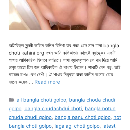
অতিরিক্ত সুন্দরী অফিস কলিগ বিদিশা যার গরম গুদে মাল ঢালা bangla
choti kahini org তখন আমি কলিকাতার কাছেই ব্যাঙ্কের একটি
শাখায় আধিকারিক হিসাবে কর্মরত। শাখা ব্যাবস্থাপক কে বাদ দিয়ে আমি
ছাড়া আরো তিন জন আধিকারিক ঐ শাখায় ছিলেন। শাখাটি বেশ বড়, তাই
কাজের চাপও বেশ বেশী। ঐ শাখায় নিযুক্ত থাকা কালীন আমার চেয়ে
বয়সে কয়েক …
Read more
Categories
all bangla choti golpo
,
bangla choda chudi
golpo
,
bangla chudachdui choti
,
bangla notun
chuda chudi golpo
,
bangla panu choti golpo
,
hot
bangla choti golpo
,
lagalagi choti golpo
,
latest