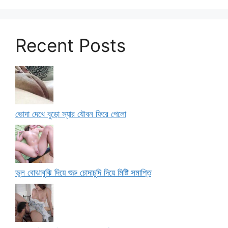
Recent Posts
ভোদা দেখে বুড়ো স্যার যৌবন ফিরে পেলো
ভুল বোঝাবুঝি দিয়ে শুরু চোদাচুদি দিয়ে মিষ্টি সমাপ্তি