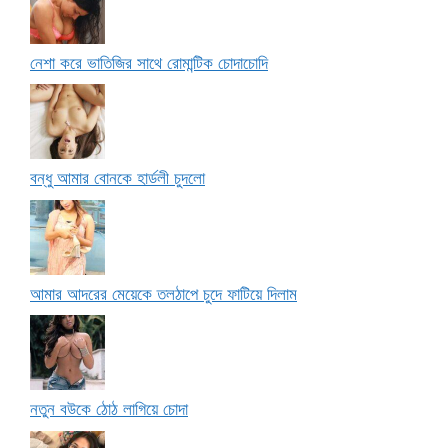
নেশা করে ভাতিজির সাথে রোমান্টিক চোদাচোদি
বন্ধু আমার বোনকে হার্ডলী চুদলো
আমার আদরের মেয়েকে তলঠাপে চুদে ফাটিয়ে দিলাম
নতুন বউকে ঠোঠ লাগিয়ে চোদা