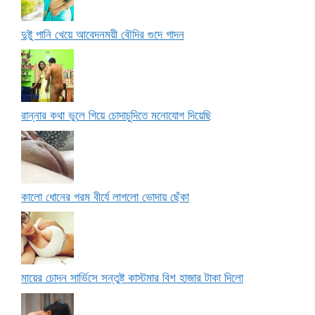
দুষ্টু পানি খেয়ে আবেদনময়ী বৌদির গুদে গাদন
রান্নার কথা ভুলে গিয়ে চোদাচুদিতে মনোযোগ দিয়েছি
কালো ধোনের গরম বীর্যে লাগলো ভোদায় ছেঁকা
মায়ের চোদন সার্ভিসে সন্তুষ্ট কাস্টমার বিশ হাজার টাকা দিলো