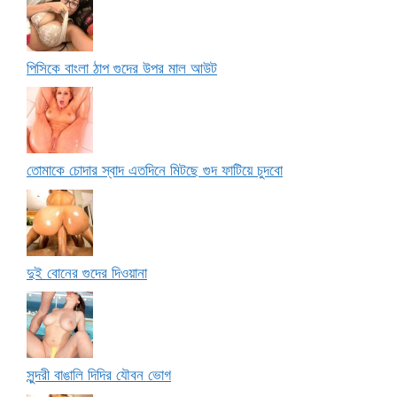
পিসিকে বাংলা ঠাপ গুদের উপর মাল আউট
তোমাকে চোদার স্বাদ এতদিনে মিটছে গুদ ফাটিয়ে চুদবো
দুই বোনের গুদের দিওয়ানা
সুন্দরী বাঙালি দিদির যৌবন ভোগ