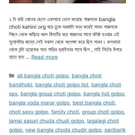
২ টা কচি ধোনের ছেলে একসাথে ভোগ করেছে পারুলকে bangla
choti kahini org ঘরে ঢুকে দরজাটা বন্ধ করেই সাধন পারুলকে
পিছন থেকে জড়িয়ে ধরল রিসর্টের ঘরে পারুলের সাথে ঘনিষ্ঠ হওয়ার এই
সুযোগটার জন্যে সেই সকাল থেকে অপেক্ষা করে ছিল সাধন। কলকাতা
থেকে ঘন্টা দুয়েকের পথে গাড়ির ড্রাইভার সাথে ছিল , তাই সিটের উপরে
হাতে হাত …
Read more
Categories
all bangla choti golpo
,
bangla choti
bandhobi
,
bangla choti golpo list
,
bangla choti
sex
,
bangla group choti golpo
,
bangla hot golpo
,
bangla voda marar golpo
,
best bangla choti
,
choti sexy golpo
,
family choti
,
group choti golpo
,
jamai sasuri chuda chudi golpo
,
lagalagi choti
golpo
,
new bangla choda chudir golpo
,
paribarik