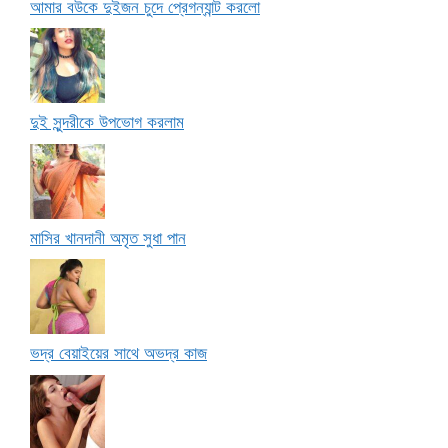
আমার বউকে দুইজন চুদে প্রেগন্যান্ট করলো
দুই সুন্দরীকে উপভোগ করলাম
মাসির খানদানী অমৃত সুধা পান
ভদ্র বেয়াইয়ের সাথে অভদ্র কাজ