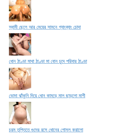
স্বামী ছেলে আর মেয়ের সামনে গ্যাংব্যাং চোদা
ধোন ঠাণ্ডা মাথা ঠাণ্ডা মা বোন চুদে পরিবার ঠাণ্ডা
ভোদা ঝাঁকুনি দিয়ে ধোন কামড়ে মাল ছাড়লো মাগী
চরম তৃপ্তিতে গুদের রসে ধোনের গোসল করালো