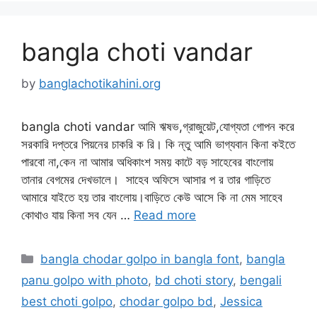
bangla choti vandar
by
banglachotikahini.org
bangla choti vandar আমি ঋষভ,গ্রাজুয়েট,যোগ্যতা গোপন করে
সরকারি দপ্তরে পিয়নের চাকরি ক রি। কি ন্তু আমি ভাগ্যবান কিনা কইতে
পারবো না,কেন না আমার অধিকাংশ সময় কাটে বড় সাহেবের বাংলোয়
তানার বেগমের দেখভালে। সাহেব অফিসে আসার প র তার গাড়িতে
আমারে যাইতে হয় তার বাংলোয়।বাড়িতে কেউ আসে কি না মেম সাহেব
কোথাও যায় কিনা সব যেন …
Read more
Categories
bangla chodar golpo in bangla font
,
bangla
panu golpo with photo
,
bd choti story
,
bengali
best choti golpo
,
chodar golpo bd
,
Jessica