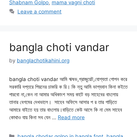
Shabnam Golpo
,
mama vagni choti
Leave a comment
bangla choti vandar
by
banglachotikahini.org
bangla choti vandar আমি ঋষভ,গ্রাজুয়েট,যোগ্যতা গোপন করে
সরকারি দপ্তরে পিয়নের চাকরি ক রি। কি ন্তু আমি ভাগ্যবান কিনা কইতে
পারবো না,কেন না আমার অধিকাংশ সময় কাটে বড় সাহেবের বাংলোয়
তানার বেগমের দেখভালে। সাহেব অফিসে আসার প র তার গাড়িতে
আমারে যাইতে হয় তার বাংলোয়।বাড়িতে কেউ আসে কি না মেম সাহেব
কোথাও যায় কিনা সব যেন …
Read more
Categories
bangla chodar golpo in bangla font
,
bangla