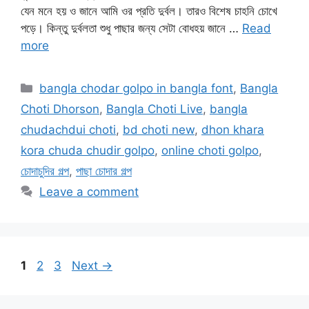
যেন মনে হয় ও জানে আমি ওর প্রতি দুর্বল। তারও বিশেষ চাহনি চোখে
পড়ে। কিন্তু দুর্বলতা শুধু পাছার জন্য সেটা বোধহয় জানে …
Read
more
Categories
bangla chodar golpo in bangla font
,
Bangla
Choti Dhorson
,
Bangla Choti Live
,
bangla
chudachdui choti
,
bd choti new
,
dhon khara
kora chuda chudir golpo
,
online choti golpo
,
চোদাচুদির গল্প
,
পাছা চোদার গল্প
Leave a comment
Page
Page
Page
1
2
3
Next
→