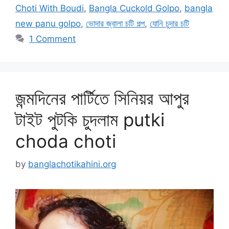
Choti With Boudi
,
Bangla Cuckold Golpo
,
bangla
new panu golpo
,
ভোদার জ্বালা চটি গল্প
,
যোনি চুদার চটি
1 Comment
জন্মদিনের পার্টিতে সিনিয়র আপুর
টাইট পুটকি চুদলাম putki
choda choti
by
banglachotikahini.org