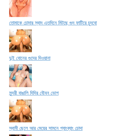
তোমাকে চোদার স্বাদ এতদিনে মিটছে গুদ ফাটিয়ে চুদবো
দুই বোনের গুদের দিওয়ানা
সুন্দরী বাঙালি দিদির যৌবন ভোগ
স্বামী ছেলে আর মেয়ের সামনে গ্যাংব্যাং চোদা