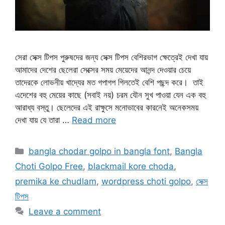
সেরা সেক্স টিপস পুরুষদের জন্য সেক্স টিপস বেশিরভাগ ক্ষেত্রেই দেখা যায়
আমাদের দেশের ছেলেরা সেক্সের সময় মেয়েদের আনন্দ দেওয়ার চেয়ে
তাদেরকে লোভনীয় খাদ্যের মত গপাগপ গিলতেই বেশি পছন্দ করে। তাই
এদেশের বহু মেয়ের কাছে (সবাই নয়) চরম যৌন সুখ পাওয়া যেন এক বহু
আরাধ্য বস্তু। ছেলেদের এই রাক্ষুসে মনোভাবের কারনেই অনেকসময়
দেখা যায় যে তারা …
Read more
Categories
bangla chodar golpo in bangla font
,
Bangla
Choti Golpo Free
,
blackmail kore choda
,
premika ke chudlam
,
wordpress choti golpo
,
সেক্স
টিপস
Leave a comment