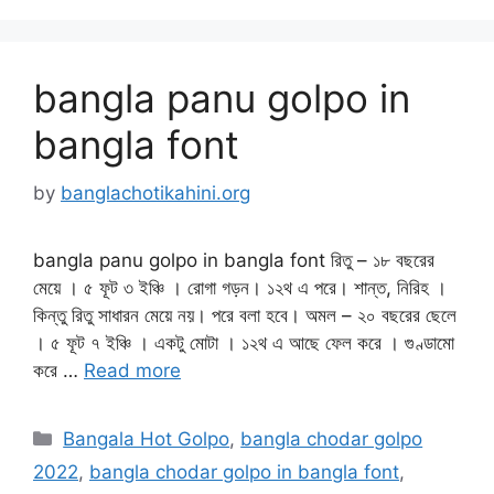
bangla panu golpo in
bangla font
by
banglachotikahini.org
bangla panu golpo in bangla font রিতু – ১৮ বছরের
মেয়ে । ৫ ফূট ৩ ইঞ্চি । রোগা গড়ন। ১২থ এ পরে। শান্ত, নিরিহ ।
কিন্তু রিতু সাধারন মেয়ে নয়। পরে বলা হবে। অমল – ২০ বছরের ছেলে
। ৫ ফূট ৭ ইঞ্চি । একটু মোটা । ১২থ এ আছে ফেল করে । গুণ্ডামো
করে …
Read more
Categories
Bangala Hot Golpo
,
bangla chodar golpo
2022
,
bangla chodar golpo in bangla font
,