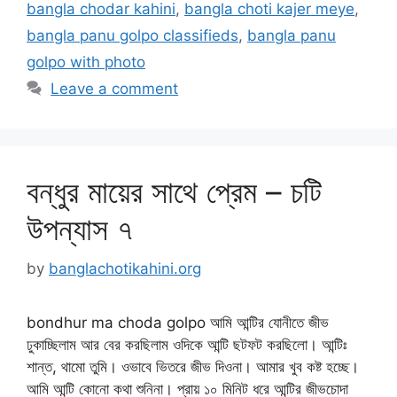
bangla chodar kahini
,
bangla choti kajer meye
,
bangla panu golpo classifieds
,
bangla panu
golpo with photo
Leave a comment
বন্ধুর মায়ের সাথে প্রেম – চটি
উপন্যাস ৭
by
banglachotikahini.org
bondhur ma choda golpo আমি আন্টির যোনীতে জীভ
ঢুকাচ্ছিলাম আর বের করছিলাম ওদিকে আন্টি ছটফট করছিলো। আন্টিঃ
শান্ত, থামো তুমি। ওভাবে ভিতরে জীভ দিওনা। আমার খুব কষ্ট হচ্ছে।
আমি আন্টি কোনো কথা শুনিনা। প্রায় ১০ মিনিট ধরে আন্টির জীভচোদা