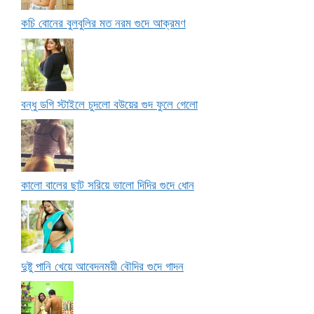
কচি বোনের বুলবুলির মত নরম গুদে আক্রমণ
বন্ধু ডগি স্টাইলে চুদলো বউয়ের গুদ ফুলে গেলো
কালো বালের ছাট সরিয়ে ভালো দিদির গুদে ধোন
দুষ্টু পানি খেয়ে আবেদনময়ী বৌদির গুদে গাদন