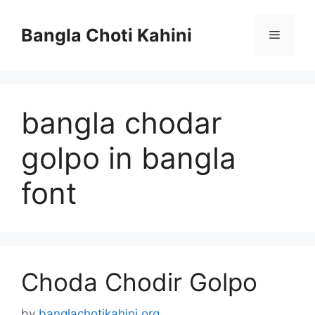
Skip
to
Bangla Choti Kahini
Menu
content
bangla chodar
golpo in bangla
font
Choda Chodir Golpo
by
banglachotikahini.org