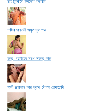
দুই সুন্দরীকে উপভোগ করলাম
মাসির খানদানী অমৃত সুধা পান
ভদ্র বেয়াইয়ের সাথে অভদ্র কাজ
শালী দুলাভাই আর শ্বশুর বৌমার চোদাচোদি