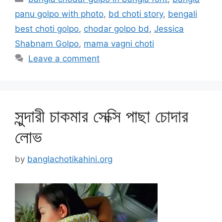
panu golpo with photo
,
bd choti story
,
bengali
best choti golpo
,
chodar golpo bd
,
Jessica
Shabnam Golpo
,
mama vagni choti
Leave a comment
সুন্দারী চাকমার সেক্সি পাছা চোদার
লোভ
by
banglachotikahini.org