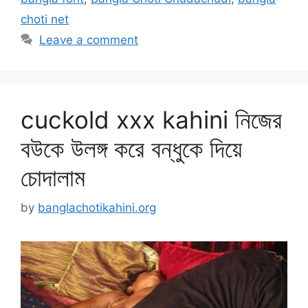
choti net
Leave a comment
cuckold xxx kahini নিজের
বউকে উলঙ্গ করে বন্ধুকে দিয়ে
চোদালাম
by
banglachotikahini.org