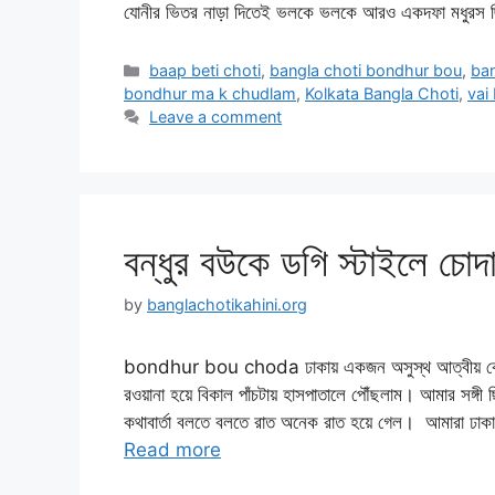
যোনীর ভিতর নাড়া দিতেই ভলকে ভলকে আরও একদফা মধুরস 
Categories
baap beti choti
,
bangla choti bondhur bou
,
ban
bondhur ma k chudlam
,
Kolkata Bangla Choti
,
vai
Leave a comment
বন্ধুর বউকে ডগি স্টাইল
by
banglachotikahini.org
bondhur bou choda ঢাকায় একজন অসুস্থ আত্বীয় কে দেখার
রওয়ানা হয়ে বিকাল পাঁচটায় হাসপাতালে পৌঁছলাম। আমার সঙ্গ
কথাবার্তা বলতে বলতে রাত অনেক রাত হয়ে গেল। আমারা ঢাকায়
Read more