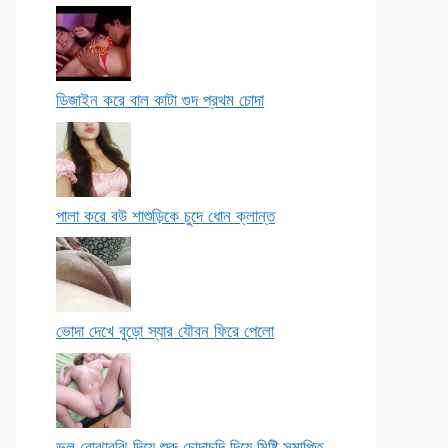
ডিজাইন করে বাল কাটা গুদ প্রথম চোদা
পালা করে বউ শাশুড়িকে চুদে ধোন ক্লান্ত
ভোদা দেখে বুড়ো স্যার যৌবন ফিরে পেলো
ভুল বোঝাবুঝি দিয়ে শুরু চোদাচুদি দিয়ে মিষ্টি সমাপ্তি