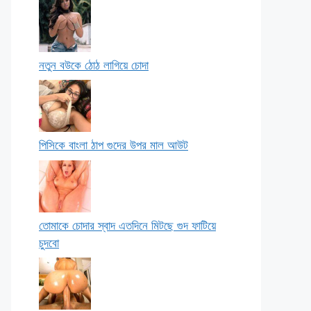
নতুন বউকে ঠোঠ লাগিয়ে চোদা
পিসিকে বাংলা ঠাপ গুদের উপর মাল আউট
তোমাকে চোদার স্বাদ এতদিনে মিটছে গুদ ফাটিয়ে
চুদবো