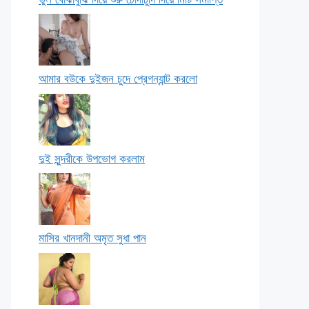
আমার বউকে দুইজন চুদে প্রেগন্যান্ট করলো
দুই সুন্দরীকে উপভোগ করলাম
মাসির খানদানী অমৃত সুধা পান