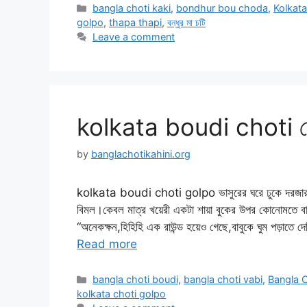
Categories
bangla choti kaki
,
bondhur bou choda
,
Kolkata
golpo
,
thapa thapi
,
বন্ধুর মা চটি
Leave a comment
kolkata boudi choti কোল
by
banglachotikahini.org
kolkata boudi choti golpo ভাসুরের ঘরে ঢুকে দরজার ছিট
বিমল।কেবল মাত্র খয়েরী একটা শায়া বুকের উপর কোনোমতে ব
“অনেকক্ষন,হিহিহি এক রাউন্ড হয়েও গেছে,বাবুকে ঘুম পড়াত
Read more
Categories
bangla choti boudi
,
bangla choti vabi
,
Bangla C
kolkata choti golpo