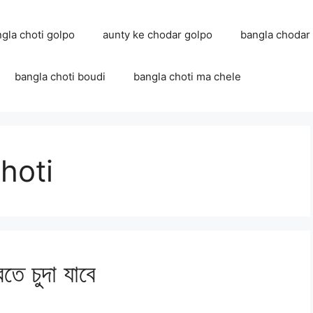
ngla choti golpo
aunty ke chodar golpo
bangla chodar
bangla choti boudi
bangla choti ma chele
hoti
তে চুদা যাবে