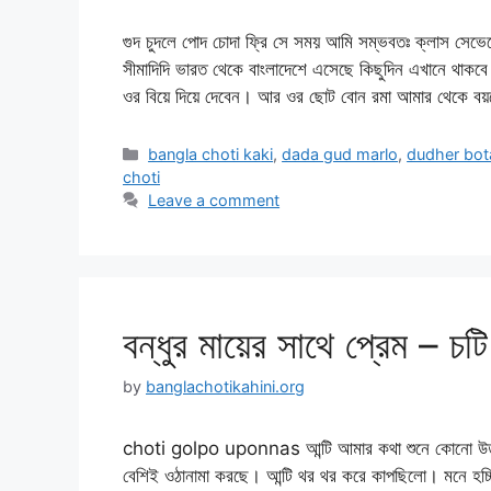
গুদ চুদলে পোদ চোদা ফ্রি সে সময় আমি সম্ভবতঃ ক্লাস সে
সীমাদিদি ভারত থেকে বাংলাদেশে এসেছে কিছুদিন এখানে থাকব
ওর বিয়ে দিয়ে দেবেন। আর ওর ছোট বোন রমা আমার থেকে 
Categories
bangla choti kaki
,
dada gud marlo
,
dudher bot
choti
Leave a comment
বন্ধুর মায়ের সাথে প্রেম – চট
by
banglachotikahini.org
choti golpo uponnas আন্টি আমার কথা শুনে কোনো উত্তর ন
বেশিই ওঠানামা করছে। আন্টি থর থর করে কাপছিলো। মনে হচ্ছ