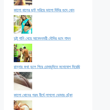
কালো বালের ছাট সরিয়ে ভালো দিদির গুদে ধোন
দুষ্টু পানি খেয়ে আবেদনময়ী বৌদির গুদে গাদন
রান্নার কথা ভুলে গিয়ে চোদাচুদিতে মনোযোগ দিয়েছি
কালো ধোনের গরম বীর্যে লাগলো ভোদায় ছেঁকা