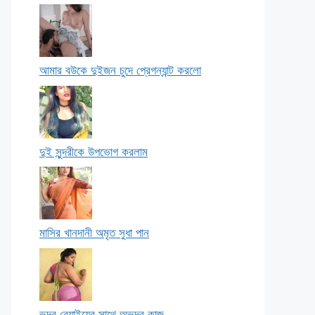
আমার বউকে দুইজন চুদে প্রেগন্যান্ট করলো
দুই সুন্দরীকে উপভোগ করলাম
মাসির খানদানী অমৃত সুধা পান
ভদ্র বেয়াইয়ের সাথে অভদ্র কাজ