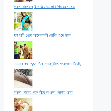
কালো বালের ছাট সরিয়ে ভালো দিদির গুদে ধোন
দুষ্টু পানি খেয়ে আবেদনময়ী বৌদির গুদে গাদন
রান্নার কথা ভুলে গিয়ে চোদাচুদিতে মনোযোগ দিয়েছি
কালো ধোনের গরম বীর্যে লাগলো ভোদায় ছেঁকা