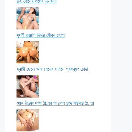
দুই বোনের গুদের দিওয়ানা
সুন্দরী বাঙালি দিদির যৌবন ভোগ
স্বামী ছেলে আর মেয়ের সামনে গ্যাংব্যাং চোদা
ধোন ঠাণ্ডা মাথা ঠাণ্ডা মা বোন চুদে পরিবার ঠাণ্ডা