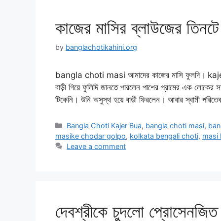
কাজের মাসির ব্লাউজের তিনট
by
banglachotikahini.org
bangla choti masi আমাদের কাজের মাসি ফুলদি। kaje
বাড়ী গিয়ে ফুলিদি জানতে পারলেন পাশের গ্রামের এক লোকের সা
টিকেনি। উনি অসুস্থ হয়ে বাড়ী ফিরলেন। আবার স্বামী পরিত
Categories
Bangla Choti Kajer Bua
,
bangla choti masi
,
ban
masike chodar golpo
,
kolkata bengali choti
,
masi 
Leave a comment
দেবশ্রীকে চুদলো প্রোসেনজ