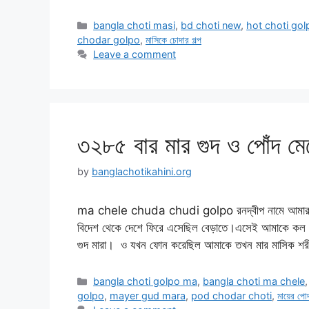
Categories
bangla choti masi
,
bd choti new
,
hot choti gol
chodar golpo
,
মাসিকে চোদার গল্প
Leave a comment
৩২৮৫ বার মার গুদ ও পোঁদ মে
by
banglachotikahini.org
ma chele chuda chudi golpo রনদ্বীপ নামে আমার
বিদেশ থেকে দেশে ফিরে এসেছিল বেড়াতে।এসেই আমাকে কল কর
গুদ মারা। ও যখন ফোন করেছিল আমাকে তখন মার মাসিক শর
Categories
bangla choti golpo ma
,
bangla choti ma chele
golpo
,
mayer gud mara
,
pod chodar choti
,
মায়ের পোদ