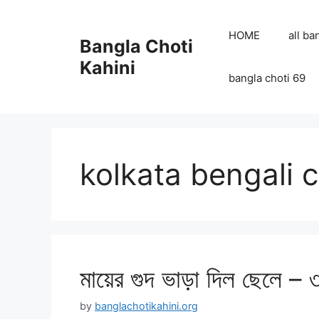
Skip
to
HOME
all ba
Bangla Choti
content
Kahini
bangla choti 69
kolkata bengali c
মায়ের গুদ ভাড়া দিল ছেলে – 
by
banglachotikahini.org