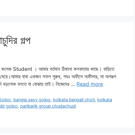
ুদির গল্প
রের কলেজ Student । আমার বর্তমান ঠিকানা কলকাতার কাছে। বাড়িতে
 মেয়ে।আমার বাবা একজন সফল পুরুষ, গভঃ অফীসে অফীসার, মা অপরূপ
েদি বড়লোক বলতে যা বোঝায় তাই। নিজেদের …
Read more
 Golpo
,
bangla sexy golpo
,
kolkata bengali choti
,
kolkata
dir golpo
,
paribarik group chudachudi