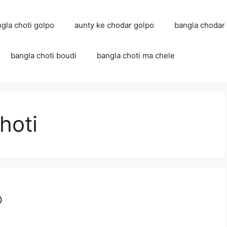
ngla choti golpo
aunty ke chodar golpo
bangla chodar
bangla choti boudi
bangla choti ma chele
hoti
৩