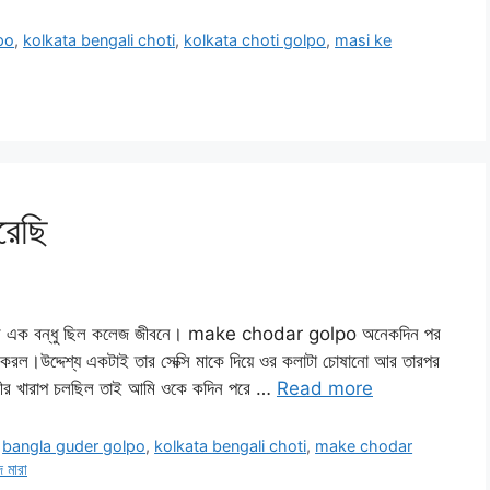
po
,
kolkata bengali choti
,
kolkata choti golpo
,
masi ke
রেছি
 এক বন্ধু ছিল কলেজ জীবনে। make chodar golpo অনেকদিন পর
ল।উদ্দেশ্য একটাই তার সেক্সি মাকে দিয়ে ওর কলাটা চোষানো আর তারপর
ীর খারাপ চলছিল তাই আমি ওকে কদিন পরে …
Read more
,
bangla guder golpo
,
kolkata bengali choti
,
make chodar
 মারা