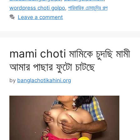
wordpress choti golpo
,
পারিবারিক চোদাচুদির গল্প
Leave a comment
mami choti মামিকে চুদছি মামী
আমার পাছার ফুটো চাটছে
by
banglachotikahini.org