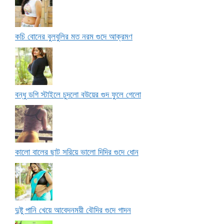
কচি বোনের বুলবুলির মত নরম গুদে আক্রমণ
বন্ধু ডগি স্টাইলে চুদলো বউয়ের গুদ ফুলে গেলো
কালো বালের ছাট সরিয়ে ভালো দিদির গুদে ধোন
দুষ্টু পানি খেয়ে আবেদনময়ী বৌদির গুদে গাদন