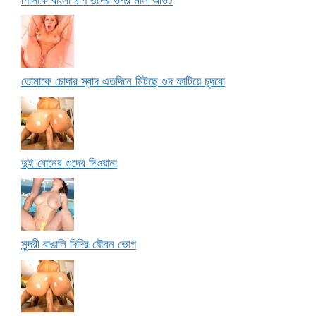
তোমাকে চোদার স্বাদ এতদিনে মিটছে গুদ ফাটিয়ে চুদবো
দুই বোনের গুদের দিওয়ানা
সুন্দরী বাঙালি দিদির যৌবন ভোগ