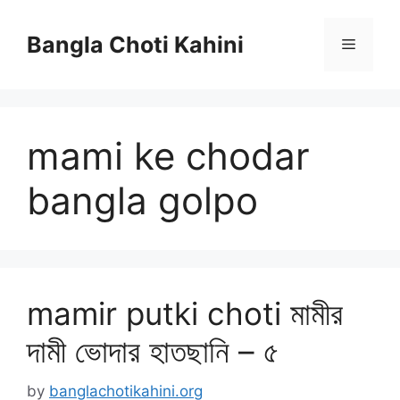
Skip
to
Bangla Choti Kahini
Menu
content
mami ke chodar
bangla golpo
mamir putki choti মামীর
দামী ভোদার হাতছানি – ৫
by
banglachotikahini.org