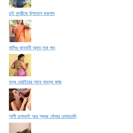
দুই সুন্দরীকে উপভোগ করলাম
মাসির খানদানী অমৃত সুধা পান
ভদ্র বেয়াইয়ের সাথে অভদ্র কাজ
শালী দুলাভাই আর শ্বশুর বৌমার চোদাচোদি