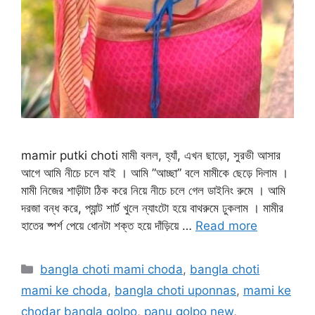
mamir putki choti মামী বলল, হ্যাঁ, এখন ছাড়ো, সুরভী আসার
আগে আমি নীচে চলে যাই । আমি ”আচ্ছা” বলে মামীকে ছেড়ে দিলাম ।
মামী নিজের শাড়ীটা ঠিক করে নিয়ে নীচে চলে গেল ডাইনিং রুমে । আমি
দরজা বন্ধ করে, প্যান্ট শার্ট খুলে ন্যাংটো হয়ে বাথরুমে ঢুকলাম । মামীর
হাতের ষ্পর্শ পেয়ে ধোনটা শক্ত হয়ে দাঁড়িয়ে …
Read more
Categories
bangla choti mami choda
,
bangla choti
mami ke choda
,
bangla choti uponnas
,
mami ke
chodar bangla golpo
,
panu golpo new
,