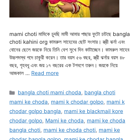
mami choti মামিকে চুদছি মামী আমার পাছার ফুটো চাটছে bangla
choti kahini org কামরুল সাহেবের ছোট সংসার। স্ত্রী ঝর্না এবং
বোনের ছেলে জয়কে নিয়ে তিনি বেশ সুখে দিন কাটাচ্ছেন। কামরুল সাহেব
উচ্চপদস্থ পদে চাকুরী করেন। তার বয়স ৫৬ বছর, স্ত্রী ঝর্নার বয়স ৪৮
বছর, গৃহবধু এবং জয় ১৭ বছরের এক টগবগে তরুন। জয়কে নিয়ে
আজকাল …
Read more
Categories
bangla choti mami choda
,
bangla choti
mami ke choda
,
mami k chodar golpo
,
mami k
chodar golpo bangla
,
mami ke blackmail kore
chodar golpo
,
Mami ke choda
,
mami ke choda
bangla choti
,
mami ke choda choti
,
mami ke
chodar bangla golpo
,
mami ke chodar bangla