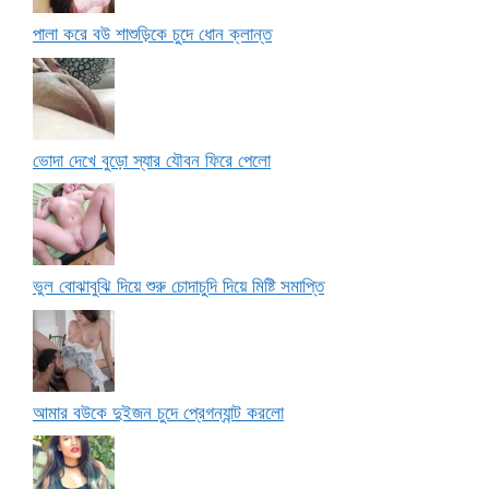
পালা করে বউ শাশুড়িকে চুদে ধোন ক্লান্ত
ভোদা দেখে বুড়ো স্যার যৌবন ফিরে পেলো
ভুল বোঝাবুঝি দিয়ে শুরু চোদাচুদি দিয়ে মিষ্টি সমাপ্তি
আমার বউকে দুইজন চুদে প্রেগন্যান্ট করলো