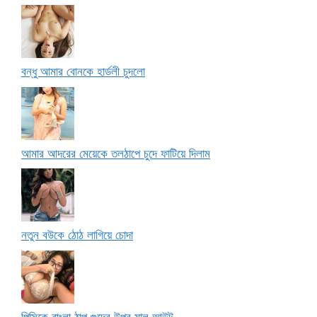
বন্ধু আমার বোনকে হার্ডলী চুদলো
আমার আদরের মেয়েকে তলঠাপে চুদে ফাটিয়ে দিলাম
নতুন বউকে ঠোঠ লাগিয়ে চোদা
পিসিকে বাংলা ঠাপ গুদের উপর মাল আউট