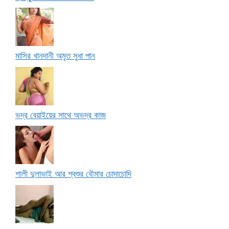
মাসির খানদানী অমৃত সুধা পান
ভদ্র বেয়াইয়ের সাথে অভদ্র কাজ
শালী দুলাভাই আর শ্বশুর বৌমার চোদাচোদি