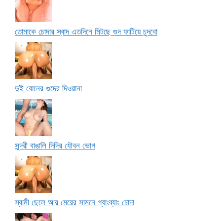
তোমাকে চোদার স্বাদ এতদিনে মিটছে গুদ ফাটিয়ে চুদবো
দুই বোনের গুদের দিওয়ানা
সুন্দরী বাঙালি দিদির যৌবন ভোগ
স্বামী ছেলে আর মেয়ের সামনে গ্যাংব্যাং চোদা