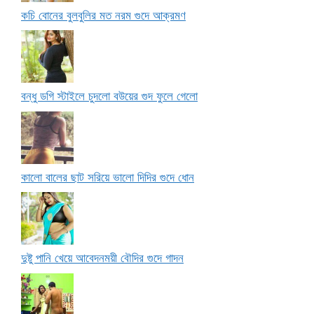
কচি বোনের বুলবুলির মত নরম গুদে আক্রমণ
বন্ধু ডগি স্টাইলে চুদলো বউয়ের গুদ ফুলে গেলো
কালো বালের ছাট সরিয়ে ভালো দিদির গুদে ধোন
দুষ্টু পানি খেয়ে আবেদনময়ী বৌদির গুদে গাদন