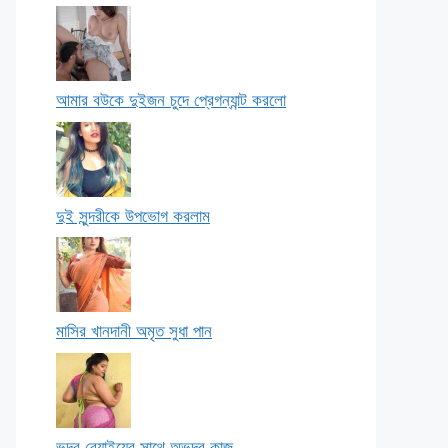
আমার বউকে দুইজন চুদে প্রেগন্যান্ট করলো
দুই সুন্দরীকে উপভোগ করলাম
মাসির খানদানী অমৃত সুধা পান
ভদ্র বেয়াইয়ের সাথে অভদ্র কাজ