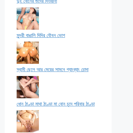
দুই বোনের গুদের দিওয়ানা
সুন্দরী বাঙালি দিদির যৌবন ভোগ
স্বামী ছেলে আর মেয়ের সামনে গ্যাংব্যাং চোদা
ধোন ঠাণ্ডা মাথা ঠাণ্ডা মা বোন চুদে পরিবার ঠাণ্ডা