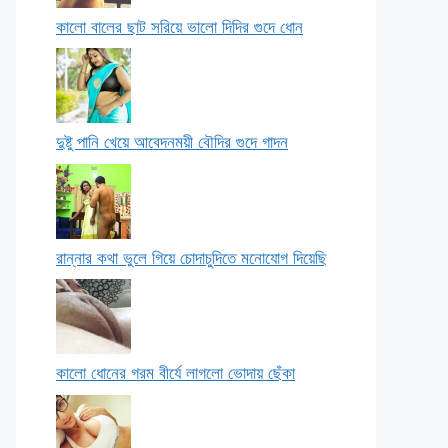
কালো বালের ছাট সরিয়ে ভালো দিদির গুদে ধোন
দুষ্টু পানি খেয়ে আবেদনময়ী বৌদির গুদে গাদন
রান্নার কথা ভুলে গিয়ে চোদাচুদিতে মনোযোগ দিয়েছি
কালো ধোনের গরম বীর্যে লাগলো ভোদায় ছেঁকা