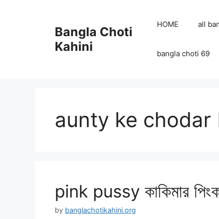
Skip
to
HOME
all ba
Bangla Choti
content
Kahini
bangla choti 69
aunty ke chodar
pink pussy কাকিমার পিংক 
by
banglachotikahini.org