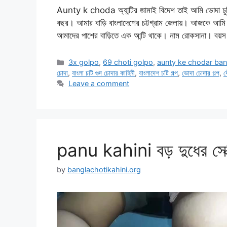
Aunty k choda অ্যান্টির জামাই বিদেশ তাই আমি ভোদা 
বছর। আমার বাড়ি বাংলাদেশের চট্টগ্রাম জেলায়। আজকে আমি 
আমাদের পাশের বাড়িতে এক আন্টি থাকে। নাম রোকসানা। বয়
Categories
3x golpo
,
69 choti golpo
,
aunty ke chodar ban
চোদা
,
বাংলা চটি গুদ চোদার কাহিনী
,
বাংলাদেশ চটি গল্প
,
ভোদা চোদার গল্প
,
য
Leave a comment
panu kahini বড় দুধের সেক্স
by
banglachotikahini.org