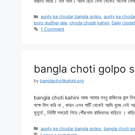
বাচ্চাও আছে। নাম অমি। আমি ছোট বেলা থেকেই অনেক মেধ
Categories
aunty ke chodar bangla golpo
,
aunty ke choda
boro dudher jala
,
choda chudir kahini
,
Daily Updat
1 Comment
bangla choti golpo s
by
banglachotikahini.org
bangla choti kahini আজ আমার বন্ধু রাজিবের জন্ম দিন।আ
পক্ষে মিস করি না , কারন এসব পার্টি থেকেই আমি খুজে নেই আম
মুহূর্তে , নির্দিষ্ট সময়েই গিয়ে পৌঁছলাম রাজিবদের বাড়িতে । বা
Categories
aunty ke chodar bangla golpo
,
bangla choti go
Leave a comment