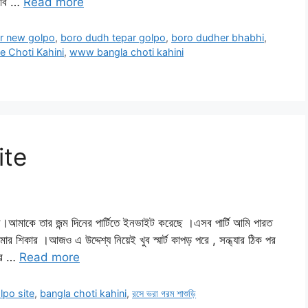
াবি …
Read more
r new golpo
,
boro dudh tepar golpo
,
boro dudher bhabhi
,
e Choti Kahini
,
www bangla choti kahini
ite
মাকে তার জন্ম দিনের পার্টিতে ইনভাইট করেছে ।এসব পার্টি আমি পারত
ার শিকার ।আজও এ উদ্দেশ্য নিয়েই খুব স্মার্ট কাপড় পরে , সন্ধ্যার ঠিক পর
ড়ির …
Read more
lpo site
,
bangla choti kahini
,
রসে ভরা গরম শাশুড়ি