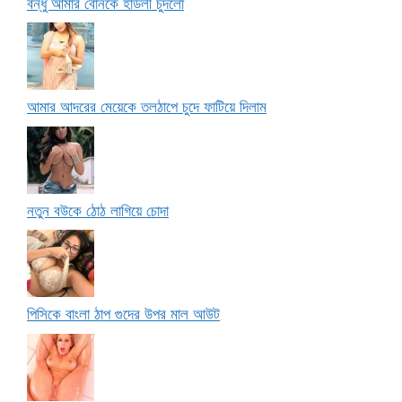
বন্ধু আমার বোনকে হার্ডলী চুদলো
আমার আদরের মেয়েকে তলঠাপে চুদে ফাটিয়ে দিলাম
নতুন বউকে ঠোঠ লাগিয়ে চোদা
পিসিকে বাংলা ঠাপ গুদের উপর মাল আউট