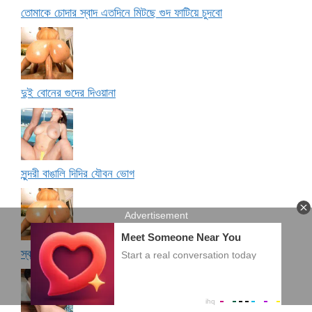
তোমাকে চোদার স্বাদ এতদিনে মিটছে গুদ ফাটিয়ে চুদবো
দুই বোনের গুদের দিওয়ানা
সুন্দরী বাঙালি দিদির যৌবন ভোগ
স্বামী ছেলে আর মেয়ের সামনে গ্যাংব্যাং চোদা