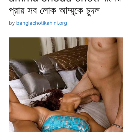
প্রায় সব লোক আম্মুকে চুদল
by
banglachotikahini.org