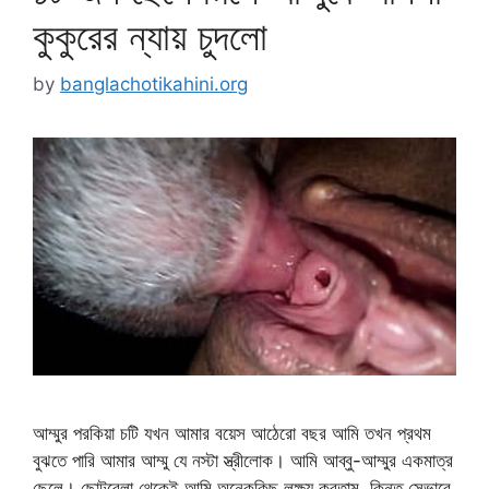
কুকুরের ন্যায় চুদলো
by
banglachotikahini.org
আম্মুর পরকিয়া চটি যখন আমার বয়েস আঠেরো বছর আমি তখন প্রথম
বুঝতে পারি আমার আম্মু যে নস্টা স্ত্রীলোক। আমি আব্বু-আম্মুর একমাত্র
ছেলে। ছোটবেলা থেকেই আমি অনেককিছু লক্ষ্য করতাম, কিন্তু সেভাবে