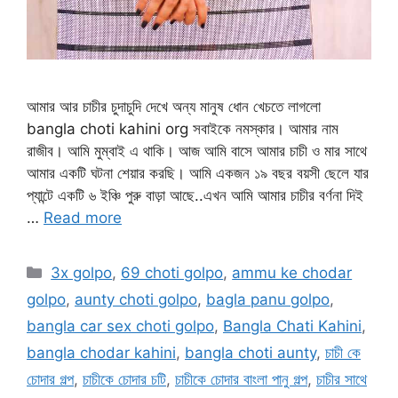
আমার আর চাচীর চুদাচুদি দেখে অন্য মানুষ ধোন খেচতে লাগলো
bangla choti kahini org সবাইকে নমস্কার। আমার নাম
রাজীব। আমি মুম্বাই এ থাকি। আজ আমি বাসে আমার চাচী ও মার সাথে
আমার একটি ঘটনা শেয়ার করছি। আমি একজন ১৯ বছর বয়সী ছেলে যার
প্যান্টে একটি ৬ ইঞ্চি পুরু বাড়া আছে..এখন আমি আমার চাচীর বর্ণনা দিই
…
Read more
Categories
3x golpo
,
69 choti golpo
,
ammu ke chodar
golpo
,
aunty choti golpo
,
bagla panu golpo
,
bangla car sex choti golpo
,
Bangla Chati Kahini
,
bangla chodar kahini
,
bangla choti aunty
,
চাচী কে
চোদার গল্প
,
চাচীকে চোদার চটি
,
চাচীকে চোদার বাংলা পানু গল্প
,
চাচীর সাথে