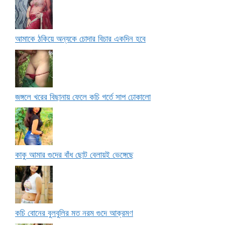
আমাকে ঠকিয়ে অন্যকে চোদার বিচার একদিন হবে
জঙ্গলে খরের বিছানায় ফেলে কচি গর্তে সাপ ঢোকালো
কাকু আমার গুদের বাঁধ ছোট বেলায়ই ভেঙ্গেছে
কচি বোনের বুলবুলির মত নরম গুদে আক্রমণ