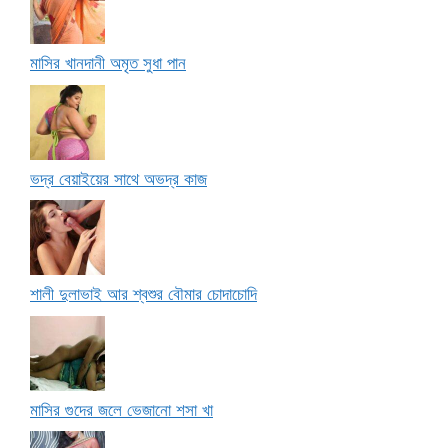
মাসির খানদানী অমৃত সুধা পান
ভদ্র বেয়াইয়ের সাথে অভদ্র কাজ
শালী দুলাভাই আর শ্বশুর বৌমার চোদাচোদি
মাসির গুদের জলে ভেজানো শসা খা