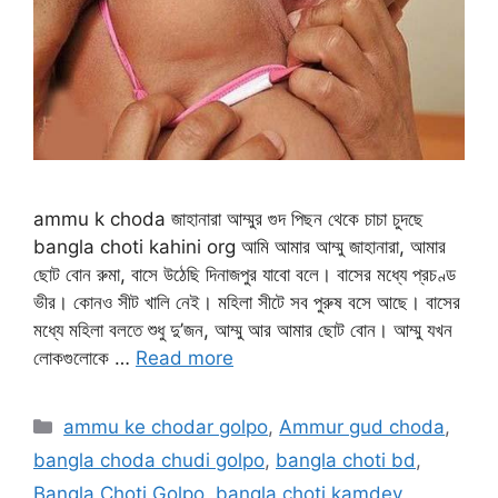
ammu k choda জাহানারা আম্মুর গুদ পিছন থেকে চাচা চুদছে
bangla choti kahini org আমি আমার আম্মু জাহানারা, আমার
ছোট বোন রুমা, বাসে উঠেছি দিনাজপুর যাবো বলে। বাসের মধ্যে প্রচণ্ড
ভীর। কোনও সীট খালি নেই। মহিলা সীটে সব পুরুষ বসে আছে। বাসের
মধ্যে মহিলা বলতে শুধু দু’জন, আম্মু আর আমার ছোট বোন। আম্মু যখন
লোকগুলোকে …
Read more
Categories
ammu ke chodar golpo
,
Ammur gud choda
,
bangla choda chudi golpo
,
bangla choti bd
,
Bangla Choti Golpo
,
bangla choti kamdev