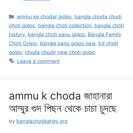
Categories
ammu ke chodar golpo
,
bangla choda chudi
choti golpo
,
bangla choti collection
,
bangla choti
history
,
bangla choti panu golpo
,
Bangla Family
Choti Golpo
,
bangla panu golpo new
,
bd choti
golpo
,
chuda chudir new choti golpo
Leave a comment
ammu k choda জাহানারা
আম্মুর গুদ পিছন থেকে চাচা চুদছে
by
banglachotikahini.org