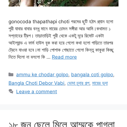
gonocoda thapathapi choti গরমের ছুটি হঠাৎ প্ল্যান হলো
পুরী যাবার বাবার বন্ধু মানে মায়ের চোদন সঙ্গীরা আর আমি।কথামত ১
সপ্তাহের ট্রিপ। তাড়াতাড়িই পুরী থেকে একটু দূরে রিমোট একটা
আইল্যান্ড এ ফার্ম হাউস বুক করা হয়ে গেলো কথা হলো গাড়িতে তারপর
ট্রেনে যাওয়া হবে।মা শাড়ি পোশাক গোছাতে গেলো কিন্তু কাকুরা কিচ্ছু
নিতে দিলো না বললো কি …
Read more
Categories
ammu ke chodar golpo
,
bangala coti golpo
,
Bangla Choti Debor Vabi
,
ভোদা চুদার গল্প
,
মায়ের ভুদা
Leave a comment
১৮ জন ছেলে মিলে আম্মুকে পাগলা