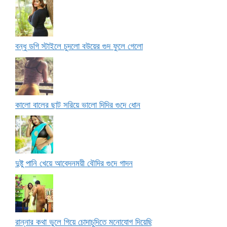
বন্ধু ডগি স্টাইলে চুদলো বউয়ের গুদ ফুলে গেলো
কালো বালের ছাট সরিয়ে ভালো দিদির গুদে ধোন
দুষ্টু পানি খেয়ে আবেদনময়ী বৌদির গুদে গাদন
রান্নার কথা ভুলে গিয়ে চোদাচুদিতে মনোযোগ দিয়েছি