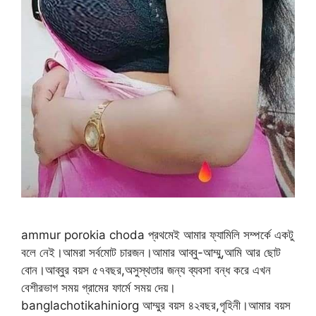
ammur porokia choda প্রথমেই আমার ফ্যামিলি সম্পর্কে একটু
বলে নেই।আমরা সর্বমোট চারজন।আমার আব্বু-আম্মু,আমি আর ছোট
বোন।আব্বুর বয়স ৫৭বছর,অসুস্থতার জন্য ব্যবসা বন্ধ করে এখন
বেশীরভাগ সময় গ্রামের ফার্মে সময় দেয়।
banglachotikahiniorg আম্মুর বয়স ৪২বছর,গৃহিনী।আমার বয়স