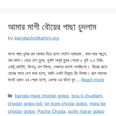
আমার মাগী বৌয়ের পাছা চুদলাম
by
banglachotikahini.org
বাংলা পাছা চুদার গল্প আমার বিয়ে হলো সেটেল ম্যারেজ , বাবা-মার পছন্দে,
নাম মালা। মেয়ে বেশ সুন্দর, মুখটা অপূর্ব সুন্দর।লম্বা ৫ ফুট ২.৫ ইঞ্চি.
একটু খাটোই, কিনতু বেশ স্লিম, সেজন্য ভালই লাগছিলো। বিয়ের রাতে
মেয়ের সাথে বেশ কথা হলো, আমি একটা ডিমান্ড রিং দিলাম। অল্প সমযের
মধেই দুজন এর প্রেম হলো, এরপর এর ঘটনা খুব …
Read more
Categories
bangla magi chodar golpo
,
bou k chudlam
,
chodar golpo bd
,
jor kore choda golpo
,
masi ke
chodar golpo
,
Pacha Choda
,
putki marar golpo