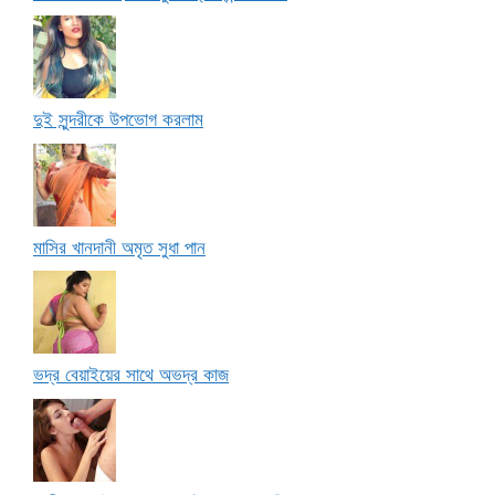
দুই সুন্দরীকে উপভোগ করলাম
মাসির খানদানী অমৃত সুধা পান
ভদ্র বেয়াইয়ের সাথে অভদ্র কাজ