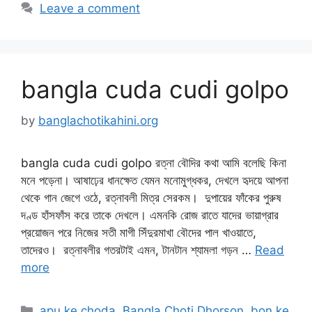
Leave a comment
bangla cuda cudi golpo
by
banglachotikahini.org
bangla cuda cudi golpo রত্না বৌদির কথা আমি বলেছি কিনা
মনে পড়েনা। আষাঢ়ের ধানক্ষেত যেমন মনোমুগ্ধকর, দেখলে হৃদয়ে আপনা
থেকে গান জেগে ওঠে, রত্নাবলী মিত্র সেরকম। দুপায়ের ফাঁকের পুরুষ
দণ্ড হাঁসফাঁস করে তাকে দেখলে। এমনকি রোজ রাতে যাদের ভায়াগ্রার
প্রয়োজন পরে নিজের সতী মাগী সিঁদুরমাখা বৌদের পাল খাওয়াতে,
তাদেরও। রত্নাবলীর গতরটাই এমন, টানটান শ্যামলা গড়ন …
Read
more
Categories
apu ke choda
,
Bangla Choti Dhorson
,
bon ke