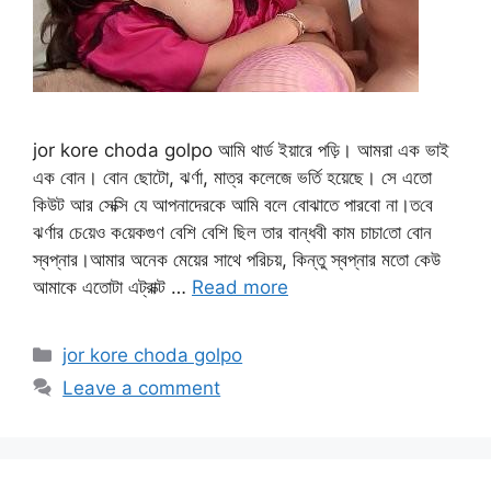
jor kore choda golpo আমি থার্ড ইয়ারে পড়ি। আমরা এক ভাই
এক বোন। বোন ছোটো, ঝর্ণা, মাত্র কলেজে ভর্তি হয়েছে। সে এতো
কিউট আর সেক্সি যে আপনাদেরকে আমি বলে বোঝাতে পারবো না।ত‌বে
ঝর্ণার চে‌য়েও ক‌য়েকগুণ বে‌শি বে‌শি ছিল তার বান্ধবী কাম চাচা‌তো বোন
স্বপ্নার।আমার অনেক মেয়ের সাথে পরিচয়, কিন্তু স্বপ্নার মতো কেউ
আমাকে এতোটা এট্রাক্ট …
Read more
Categories
jor kore choda golpo
Leave a comment