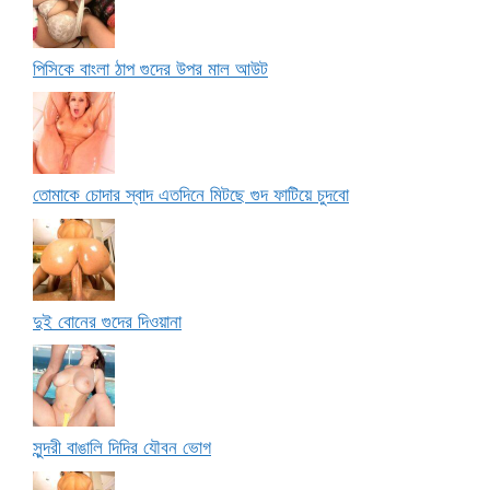
পিসিকে বাংলা ঠাপ গুদের উপর মাল আউট
তোমাকে চোদার স্বাদ এতদিনে মিটছে গুদ ফাটিয়ে চুদবো
দুই বোনের গুদের দিওয়ানা
সুন্দরী বাঙালি দিদির যৌবন ভোগ