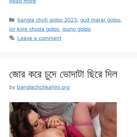
Read more
Categories
bangla choti golpo 2023
,
gud marar golpo
,
jor kore choda golpo
,
jouno golpo
Leave a comment
জোর করে চুদে ভোদাটা ছিরে দিল
by
banglachotikahini.org