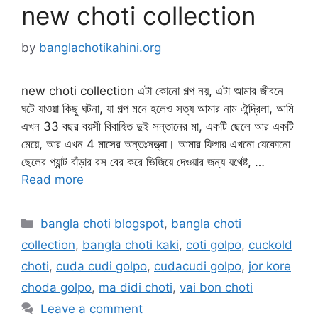
new choti collection
by
banglachotikahini.org
new choti collection এটা কোনো গল্প নয়, এটা আমার জীবনে
ঘটে যাওয়া কিছু ঘটনা, যা গল্প মনে হলেও সত্য আমার নাম ঐন্দ্রিলা, আমি
এখন 33 বছর বয়সী বিবাহিত দুই সন্তানের মা, একটি ছেলে আর একটি
মেয়ে, আর এখন 4 মাসের অন্তঃসত্ত্বা। আমার ফিগার এখনো যেকোনো
ছেলের প্যান্ট বাঁড়ার রস বের করে ভিজিয়ে দেওয়ার জন্য যথেষ্ট, …
Read more
Categories
bangla choti blogspot
,
bangla choti
collection
,
bangla choti kaki
,
coti golpo
,
cuckold
choti
,
cuda cudi golpo
,
cudacudi golpo
,
jor kore
choda golpo
,
ma didi choti
,
vai bon choti
Leave a comment