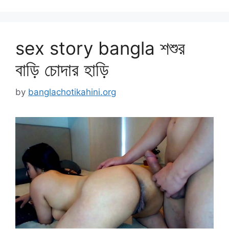
sex story bangla শশুর
বাড়ি চোদার হাড়ি
by
banglachotikahini.org