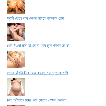
স্বামী ছেলে আর মেয়ের সামনে গ্যাংব্যাং চোদা
ধোন ঠাণ্ডা মাথা ঠাণ্ডা মা বোন চুদে পরিবার ঠাণ্ডা
ভোদা ঝাঁকুনি দিয়ে ধোন কামড়ে মাল ছাড়লো মাগী
চরম তৃপ্তিতে গুদের রসে ধোনের গোসল করালো