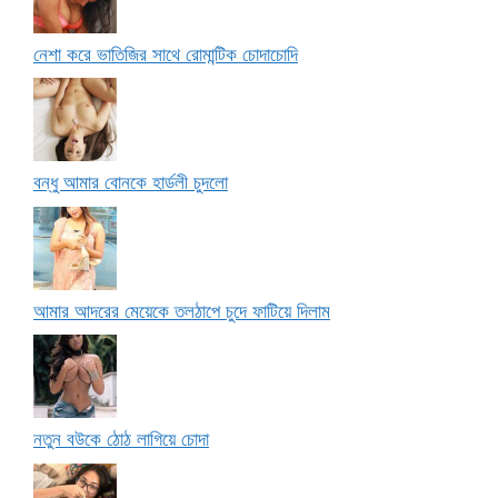
নেশা করে ভাতিজির সাথে রোমান্টিক চোদাচোদি
বন্ধু আমার বোনকে হার্ডলী চুদলো
আমার আদরের মেয়েকে তলঠাপে চুদে ফাটিয়ে দিলাম
নতুন বউকে ঠোঠ লাগিয়ে চোদা