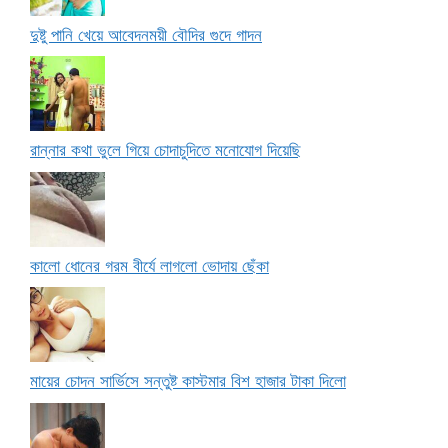
দুষ্টু পানি খেয়ে আবেদনময়ী বৌদির গুদে গাদন
রান্নার কথা ভুলে গিয়ে চোদাচুদিতে মনোযোগ দিয়েছি
কালো ধোনের গরম বীর্যে লাগলো ভোদায় ছেঁকা
মায়ের চোদন সার্ভিসে সন্তুষ্ট কাস্টমার বিশ হাজার টাকা দিলো