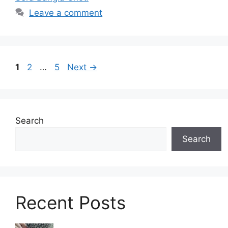
Leave a comment
Page
Page
Page
1
2
…
5
Next
→
Search
Search
Recent Posts