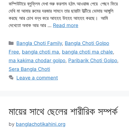
কম্পিউটারে ব্লুফ্লিম দেখা শুরু করলাম হঠাৎ আওয়াজ পেয়ে পেছন ফিরে
দেখি মা আমার রুমের দরজার সামনে তার ছায়াটা উল্টিয়ে ভোদায় আঙ্গুলি
করছে আর চোখ বন্ধ করে আহহহ উহহহ আহহহ করছে। আমি
দেখেতো অবাক আর আর …
Read more
Categories
Bangla Choti Family
,
Bangla Choti Golpo
Free
,
bangla choti ma
,
bangla choti ma chale
,
ma kakima chodar golpo
,
Paribarik Choti Golpo
,
Sera Bangla Choti
Leave a comment
মায়ের সাথে ছেলের শারীরিক সম্পর্ক
by
banglachotikahini.org