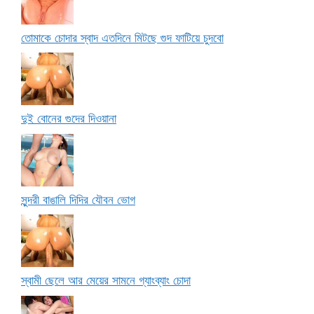
তোমাকে চোদার স্বাদ এতদিনে মিটছে গুদ ফাটিয়ে চুদবো
দুই বোনের গুদের দিওয়ানা
সুন্দরী বাঙালি দিদির যৌবন ভোগ
স্বামী ছেলে আর মেয়ের সামনে গ্যাংব্যাং চোদা