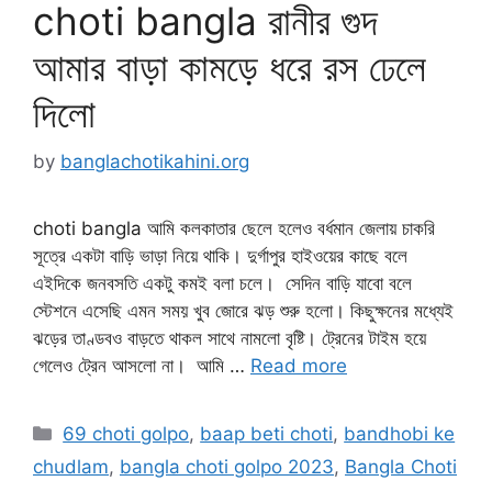
choti bangla রানীর গুদ
আমার বাড়া কামড়ে ধরে রস ঢেলে
দিলো
by
banglachotikahini.org
choti bangla আমি কলকাতার ছেলে হলেও বর্ধমান জেলায় চাকরি
সূত্রে একটা বাড়ি ভাড়া নিয়ে থাকি। দুর্গাপুর হাইওয়ের কাছে বলে
এইদিকে জনবসতি একটু কমই বলা চলে। সেদিন বাড়ি যাবো বলে
স্টেশনে এসেছি এমন সময় খুব জোরে ঝড় শুরু হলো। কিছুক্ষনের মধ্যেই
ঝড়ের তাণ্ডবও বাড়তে থাকল সাথে নামলো বৃষ্টি। ট্রেনের টাইম হয়ে
গেলেও ট্রেন আসলো না। আমি …
Read more
Categories
69 choti golpo
,
baap beti choti
,
bandhobi ke
chudlam
,
bangla choti golpo 2023
,
Bangla Choti