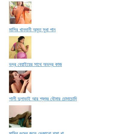
মাসির খানদানী অমৃত সুধা পান
ভদ্র বেয়াইয়ের সাথে অভদ্র কাজ
শালী দুলাভাই আর শ্বশুর বৌমার চোদাচোদি
মাসির গুদের জলে ভেজানো শসা খা