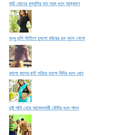
কচি বোনের বুলবুলির মত নরম গুদে আক্রমণ
বন্ধু ডগি স্টাইলে চুদলো বউয়ের গুদ ফুলে গেলো
কালো বালের ছাট সরিয়ে ভালো দিদির গুদে ধোন
দুষ্টু পানি খেয়ে আবেদনময়ী বৌদির গুদে গাদন