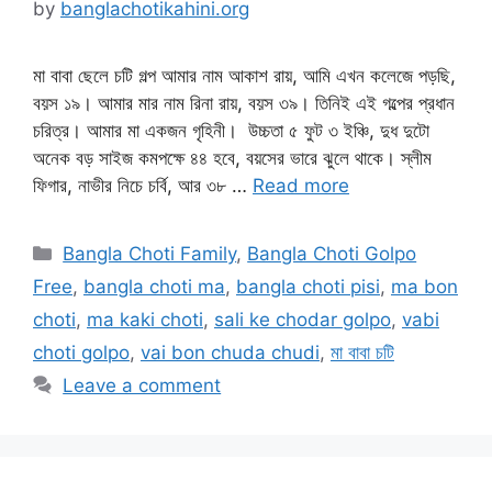
by
banglachotikahini.org
মা বাবা ছেলে চটি গল্প আমার নাম আকাশ রায়, আমি এখন কলেজে পড়ছি,
বয়স ১৯। আমার মার নাম রিনা রায়, বয়স ৩৯। তিনিই এই গল্পের প্রধান
চরিত্র। আমার মা একজন গৃহিনী। উচ্চতা ৫ ফুট ৩ ইঞ্চি, দুধ দুটো
অনেক বড় সাইজ কমপক্ষে ৪৪ হবে, বয়সের ভারে ঝুলে থাকে। স্লীম
ফিগার, নাভীর নিচে চর্বি, আর ৩৮ …
Read more
Categories
Bangla Choti Family
,
Bangla Choti Golpo
Free
,
bangla choti ma
,
bangla choti pisi
,
ma bon
choti
,
ma kaki choti
,
sali ke chodar golpo
,
vabi
choti golpo
,
vai bon chuda chudi
,
মা বাবা চটি
Leave a comment