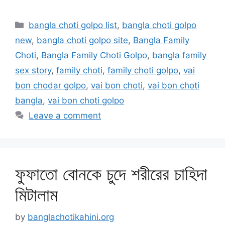
Categories
bangla choti golpo list
,
bangla choti golpo
new
,
bangla choti golpo site
,
Bangla Family
Choti
,
Bangla Family Choti Golpo
,
bangla family
sex story
,
family choti
,
family choti golpo
,
vai
bon chodar golpo
,
vai bon choti
,
vai bon choti
bangla
,
vai bon choti golpo
Leave a comment
ফুফাতো বোনকে চুদে শরীরের চাহিদা
মিটালাম
by
banglachotikahini.org