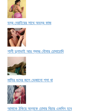
ভদ্র বেয়াইয়ের সাথে অভদ্র কাজ
শালী দুলাভাই আর শ্বশুর বৌমার চোদাচোদি
মাসির গুদের জলে ভেজানো শসা খা
আমাকে ঠকিয়ে অন্যকে চোদার বিচার একদিন হবে