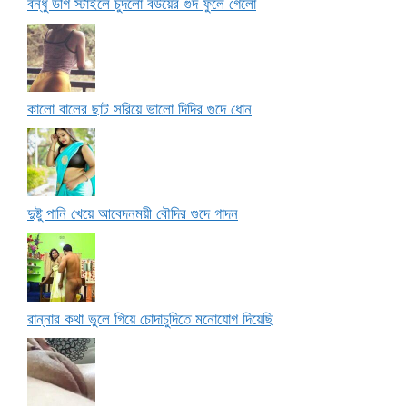
বন্ধু ডগি স্টাইলে চুদলো বউয়ের গুদ ফুলে গেলো
কালো বালের ছাট সরিয়ে ভালো দিদির গুদে ধোন
দুষ্টু পানি খেয়ে আবেদনময়ী বৌদির গুদে গাদন
রান্নার কথা ভুলে গিয়ে চোদাচুদিতে মনোযোগ দিয়েছি