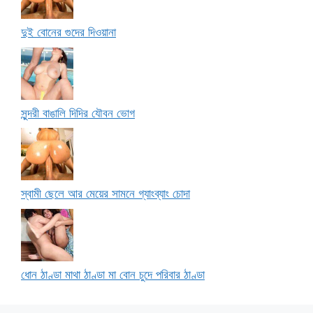
দুই বোনের গুদের দিওয়ানা
সুন্দরী বাঙালি দিদির যৌবন ভোগ
স্বামী ছেলে আর মেয়ের সামনে গ্যাংব্যাং চোদা
ধোন ঠাণ্ডা মাথা ঠাণ্ডা মা বোন চুদে পরিবার ঠাণ্ডা