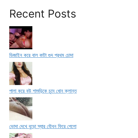
Recent Posts
ডিজাইন করে বাল কাটা গুদ প্রথম চোদা
পালা করে বউ শাশুড়িকে চুদে ধোন ক্লান্ত
ভোদা দেখে বুড়ো স্যার যৌবন ফিরে পেলো