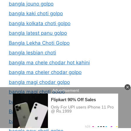
bangla jouno golpo
bangla kaki choti golpo
bangla kolkata choti golpo
bangla latest panu golpo
Bangla Lekha Choti Golpo
bangla lesbian choti
bangla ma chele chodar hot kahini
bangla ma cheler chodar golpo
bangla magi chodar golpo
bangla magi choti golpo
bangla new choda chudir golpo
Bangla new choti
bangla new choti book