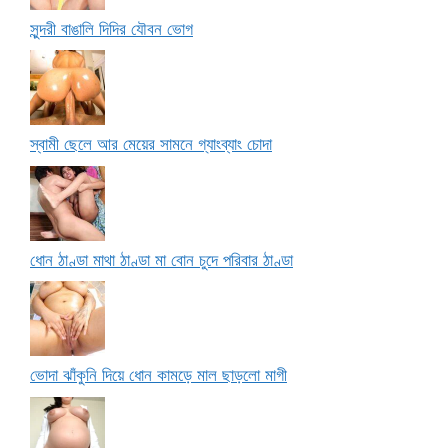
সুন্দরী বাঙালি দিদির যৌবন ভোগ
স্বামী ছেলে আর মেয়ের সামনে গ্যাংব্যাং চোদা
ধোন ঠাণ্ডা মাথা ঠাণ্ডা মা বোন চুদে পরিবার ঠাণ্ডা
ভোদা ঝাঁকুনি দিয়ে ধোন কামড়ে মাল ছাড়লো মাগী