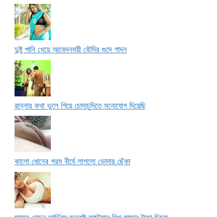
দুষ্টু পানি খেয়ে আবেদনময়ী বৌদির গুদে গাদন
রান্নার কথা ভুলে গিয়ে চোদাচুদিতে মনোযোগ দিয়েছি
কালো ধোনের গরম বীর্যে লাগলো ভোদায় ছেঁকা