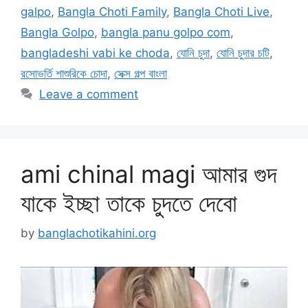
galpo
,
Bangla Choti Family
,
Bangla Choti Live
,
Bangla Golpo
,
bangla panu golpo com
,
bangladeshi vabi ke choda
,
যোনি চুদা
,
যোনি চুদার চটি
,
রসোভর্তি শাশুরিকে চোদা
,
সেক্স গল্প বাংলা
Leave a comment
ami chinal magi আমার গুদ
যাকে ইচ্ছা তাকে চুদতে দেবো
by
banglachotikahini.org