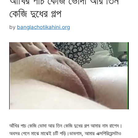
আঁখির পাচ কেজি ভোদা আর তিন
কেজি দুধের গল্প
by
banglachotikahini.org
আঁখির পাচ কেজি ভোদা আর তিন কেজি দুধের গল্প আমার নাম রাশেদ।
অবসর পেলে মাঝে মাঝেই চটি পড়ি।ভাবলাম, আমার এক্সপিরিয়েন্সটাও