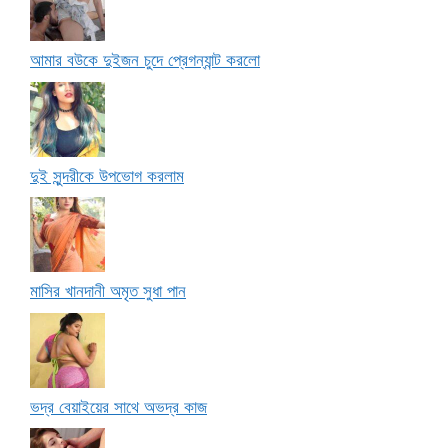
আমার বউকে দুইজন চুদে প্রেগন্যান্ট করলো
দুই সুন্দরীকে উপভোগ করলাম
মাসির খানদানী অমৃত সুধা পান
ভদ্র বেয়াইয়ের সাথে অভদ্র কাজ