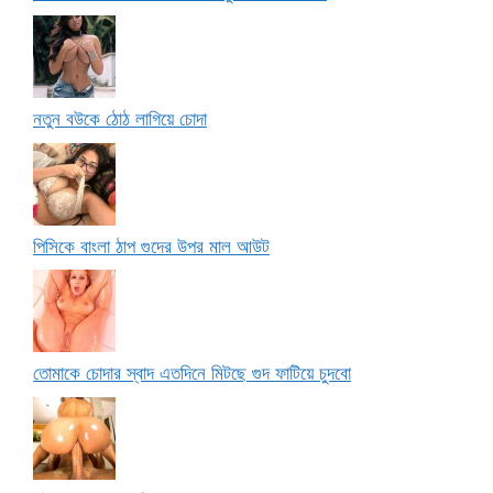
নতুন বউকে ঠোঠ লাগিয়ে চোদা
পিসিকে বাংলা ঠাপ গুদের উপর মাল আউট
তোমাকে চোদার স্বাদ এতদিনে মিটছে গুদ ফাটিয়ে চুদবো