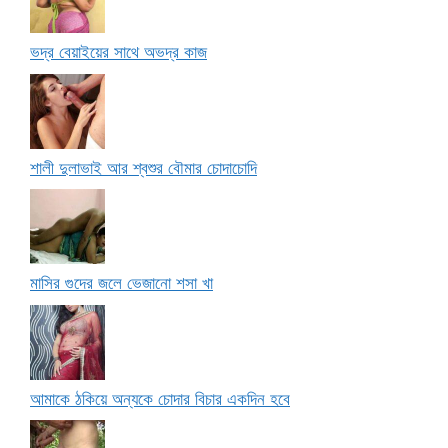
ভদ্র বেয়াইয়ের সাথে অভদ্র কাজ
শালী দুলাভাই আর শ্বশুর বৌমার চোদাচোদি
মাসির গুদের জলে ভেজানো শসা খা
আমাকে ঠকিয়ে অন্যকে চোদার বিচার একদিন হবে