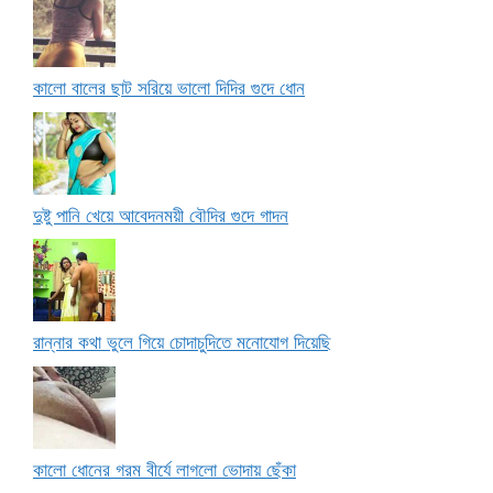
কালো বালের ছাট সরিয়ে ভালো দিদির গুদে ধোন
দুষ্টু পানি খেয়ে আবেদনময়ী বৌদির গুদে গাদন
রান্নার কথা ভুলে গিয়ে চোদাচুদিতে মনোযোগ দিয়েছি
কালো ধোনের গরম বীর্যে লাগলো ভোদায় ছেঁকা