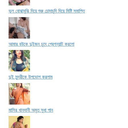
ভুল বোঝাবুঝি দিয়ে শুরু চোদাচুদি দিয়ে মিষ্টি সমাপ্তি
আমার বউকে দুইজন চুদে প্রেগন্যান্ট করলো
দুই সুন্দরীকে উপভোগ করলাম
মাসির খানদানী অমৃত সুধা পান