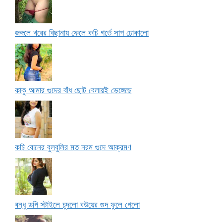
জঙ্গলে খরের বিছানায় ফেলে কচি গর্তে সাপ ঢোকালো
কাকু আমার গুদের বাঁধ ছোট বেলায়ই ভেঙ্গেছে
কচি বোনের বুলবুলির মত নরম গুদে আক্রমণ
বন্ধু ডগি স্টাইলে চুদলো বউয়ের গুদ ফুলে গেলো