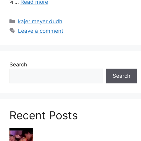
অ …
Read more
Categories
kajer meyer dudh
Leave a comment
Search
Search
Recent Posts