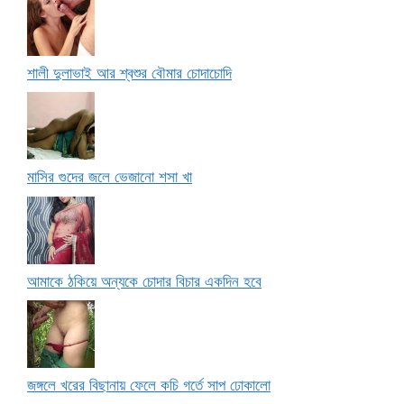
শালী দুলাভাই আর শ্বশুর বৌমার চোদাচোদি
মাসির গুদের জলে ভেজানো শসা খা
আমাকে ঠকিয়ে অন্যকে চোদার বিচার একদিন হবে
জঙ্গলে খরের বিছানায় ফেলে কচি গর্তে সাপ ঢোকালো