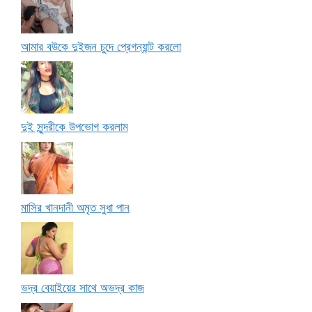
আমার বউকে দুইজন চুদে প্রেগন্যান্ট করলো
দুই সুন্দরীকে উপভোগ করলাম
মাসির খানদানী অমৃত সুধা পান
ভদ্র বেয়াইয়ের সাথে অভদ্র কাজ