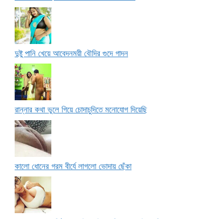
দুষ্টু পানি খেয়ে আবেদনময়ী বৌদির গুদে গাদন
রান্নার কথা ভুলে গিয়ে চোদাচুদিতে মনোযোগ দিয়েছি
কালো ধোনের গরম বীর্যে লাগলো ভোদায় ছেঁকা