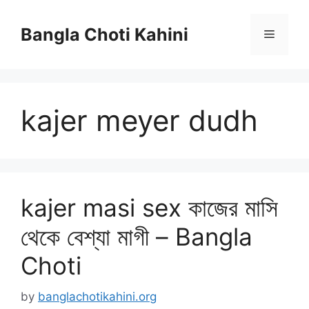
Skip
to
Bangla Choti Kahini
Menu
content
kajer meyer dudh
kajer masi sex কাজের মাসি
থেকে বেশ্যা মাগী – Bangla
Choti
by
banglachotikahini.org