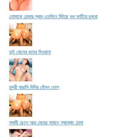
তোমাকে চোদার স্বাদ এতদিনে মিটছে গুদ ফাটিয়ে চুদবো
দুই বোনের গুদের দিওয়ানা
সুন্দরী বাঙালি দিদির যৌবন ভোগ
স্বামী ছেলে আর মেয়ের সামনে গ্যাংব্যাং চোদা