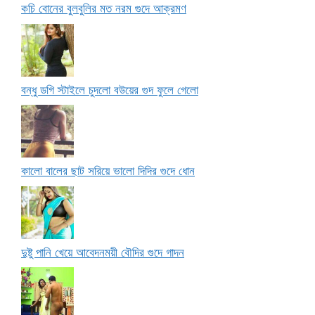
কচি বোনের বুলবুলির মত নরম গুদে আক্রমণ
বন্ধু ডগি স্টাইলে চুদলো বউয়ের গুদ ফুলে গেলো
কালো বালের ছাট সরিয়ে ভালো দিদির গুদে ধোন
দুষ্টু পানি খেয়ে আবেদনময়ী বৌদির গুদে গাদন