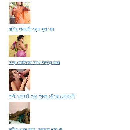
মাসির খানদানী অমৃত সুধা পান
ভদ্র বেয়াইয়ের সাথে অভদ্র কাজ
শালী দুলাভাই আর শ্বশুর বৌমার চোদাচোদি
মাসির গুদের জলে ভেজানো শসা খা