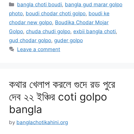
Categories
bangla choti boudi
,
bangla gud marar golpo
photo
,
boudi chodar choti golpo
,
boudi ke
chodar new golpo
,
Boudika Chodar Mojar
Golpo
,
chuda chudi golpo
,
exbii bangla choti
,
gud chodar golpo
,
guder golpo
Leave a comment
কথার খেলাপ করলে গুদে রড পুরে
দেব ২২ ইঞ্চির coti golpo
bangla
by
banglachotikahini.org