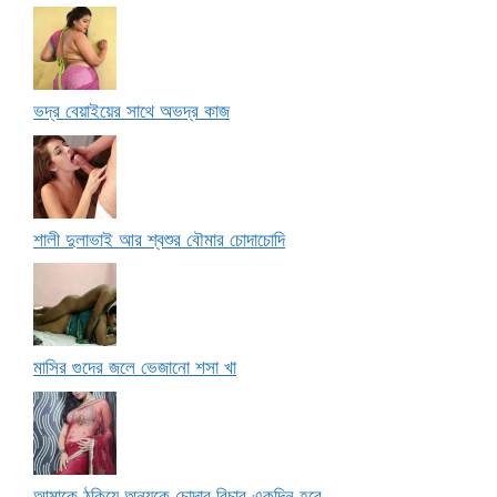
ভদ্র বেয়াইয়ের সাথে অভদ্র কাজ
শালী দুলাভাই আর শ্বশুর বৌমার চোদাচোদি
মাসির গুদের জলে ভেজানো শসা খা
আমাকে ঠকিয়ে অন্যকে চোদার বিচার একদিন হবে