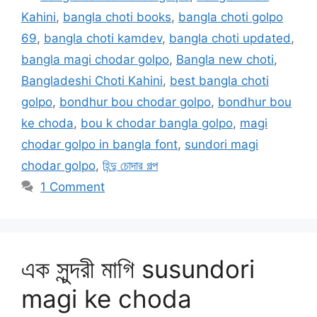
Kahini
,
bangla choti books
,
bangla choti golpo
69
,
bangla choti kamdev
,
bangla choti updated
,
bangla magi chodar golpo
,
Bangla new choti
,
Bangladeshi Choti Kahini
,
best bangla choti
golpo
,
bondhur bou chodar golpo
,
bondhur bou
ke choda
,
bou k chodar bangla golpo
,
magi
chodar golpo in bangla font
,
sundori magi
chodar golpo
,
হিন্দু চোদার গল্প
1 Comment
এক সুন্দরী মাগি susundori
magi ke choda