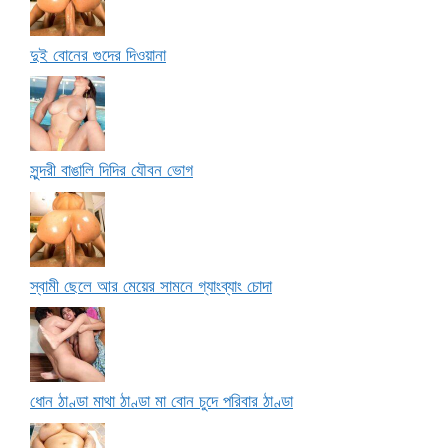
দুই বোনের গুদের দিওয়ানা
সুন্দরী বাঙালি দিদির যৌবন ভোগ
স্বামী ছেলে আর মেয়ের সামনে গ্যাংব্যাং চোদা
ধোন ঠাণ্ডা মাথা ঠাণ্ডা মা বোন চুদে পরিবার ঠাণ্ডা