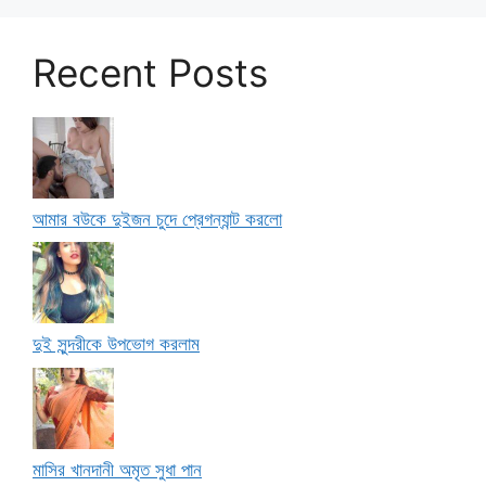
Recent Posts
আমার বউকে দুইজন চুদে প্রেগন্যান্ট করলো
দুই সুন্দরীকে উপভোগ করলাম
মাসির খানদানী অমৃত সুধা পান