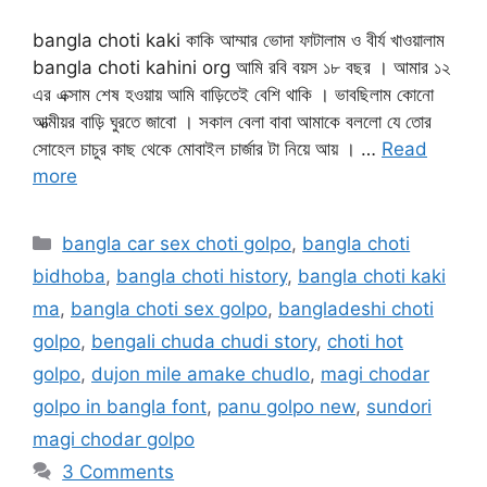
bangla choti kaki কাকি আম্মার ভোদা ফাটালাম ও বীর্য খাওয়ালাম
bangla choti kahini org আমি রবি বয়স ১৮ বছর । আমার ১২
এর এক্সাম শেষ হওয়ায় আমি বাড়িতেই বেশি থাকি । ভাবছিলাম কোনো
আত্মীয়র বাড়ি ঘুরতে জাবো । সকাল বেলা বাবা আমাকে বললো যে তোর
সোহেল চাচুর কাছ থেকে মোবাইল চার্জার টা নিয়ে আয় । …
Read
more
Categories
bangla car sex choti golpo
,
bangla choti
bidhoba
,
bangla choti history
,
bangla choti kaki
ma
,
bangla choti sex golpo
,
bangladeshi choti
golpo
,
bengali chuda chudi story
,
choti hot
golpo
,
dujon mile amake chudlo
,
magi chodar
golpo in bangla font
,
panu golpo new
,
sundori
magi chodar golpo
3 Comments