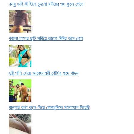
বন্ধু ডগি স্টাইলে চুদলো বউয়ের গুদ ফুলে গেলো
কালো বালের ছাট সরিয়ে ভালো দিদির গুদে ধোন
দুষ্টু পানি খেয়ে আবেদনময়ী বৌদির গুদে গাদন
রান্নার কথা ভুলে গিয়ে চোদাচুদিতে মনোযোগ দিয়েছি