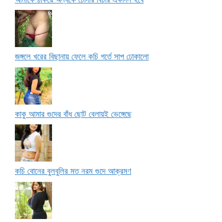
জঙ্গলে খরের বিছানায় ফেলে কচি গর্তে সাপ ঢোকালো
কাকু আমার গুদের বাঁধ ছোট বেলায়ই ভেঙ্গেছে
কচি বোনের বুলবুলির মত নরম গুদে আক্রমণ