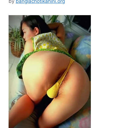
by
banglachotikahini.org