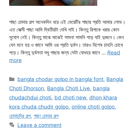
পাছা চোদার গল্প অনেকদিন ধরে এই মেয়েটির পাছার প্রতি আমার লোভ।
এত সেক্সী পাছা আমি দ্বিতীয়টা দেখি নাই। কিন্তু রিপাকে ধরার কোন
সুযোগ নেই। কিন্তু মাঝে মাঝেই সামনা সামনি পড়ে যাই দুজনে। কেন
যেন মনে হয় ও জানে আমি ওর প্রতি দুর্বল। তারও বিশেষ চাহনি চোখে
পড়ে। কিন্তু দুর্বলতা শুধু পাছার জন্য সেটা বোধহয় জানে …
Read
more
Categories
bangla chodar golpo in bangla font
,
Bangla
Choti Dhorson
,
Bangla Choti Live
,
bangla
chudachdui choti
,
bd choti new
,
dhon khara
kora chuda chudir golpo
,
online choti golpo
,
চোদাচুদির গল্প
,
পাছা চোদার গল্প
Leave a comment