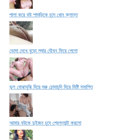
পালা করে বউ শাশুড়িকে চুদে ধোন ক্লান্ত
ভোদা দেখে বুড়ো স্যার যৌবন ফিরে পেলো
ভুল বোঝাবুঝি দিয়ে শুরু চোদাচুদি দিয়ে মিষ্টি সমাপ্তি
আমার বউকে দুইজন চুদে প্রেগন্যান্ট করলো