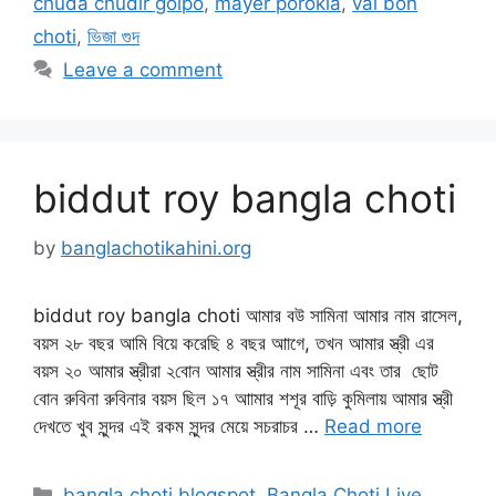
chuda chudir golpo
,
mayer porokia
,
vai bon
choti
,
ভিজা গুদ
Leave a comment
biddut roy bangla choti
by
banglachotikahini.org
biddut roy bangla choti আমার বউ সামিনা আমার নাম রাসেল,
বয়স ২৮ বছর আমি বিয়ে করেছি ৪ বছর আাগে, তখন আমার স্ত্রী এর
বয়স ২০ আমার স্ত্রীরা ২বোন আমার স্ত্রীর নাম সামিনা এবং তার ছোট
বোন রুবিনা রুবিনার বয়স ছিল ১৭ আামার শশূর বাড়ি কুমিলায় আমার স্ত্রী
দেখতে খুব সুন্দর এই রকম সুন্দর মেয়ে সচরাচর …
Read more
Categories
bangla choti blogspot
,
Bangla Choti Live
,