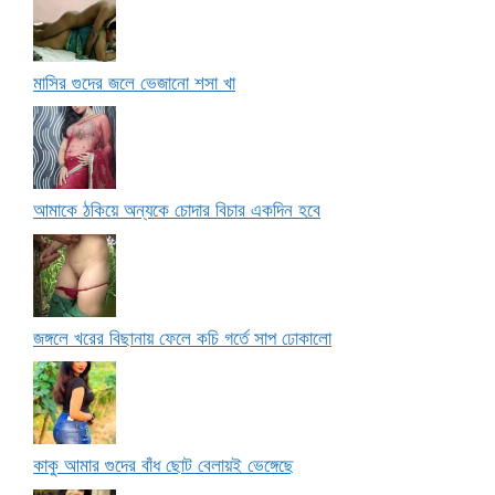
মাসির গুদের জলে ভেজানো শসা খা
আমাকে ঠকিয়ে অন্যকে চোদার বিচার একদিন হবে
জঙ্গলে খরের বিছানায় ফেলে কচি গর্তে সাপ ঢোকালো
কাকু আমার গুদের বাঁধ ছোট বেলায়ই ভেঙ্গেছে