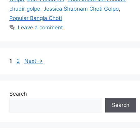
chudir golpo
,
Jessica Shabnam Choti Golpo
,
Popular Bangla Choti
Leave a comment
Page
Page
1
2
Next
→
Search
Search