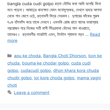
bangla cuda cudi golpo রত্না বৌদির কথা আমি বলেছি কিনা
মনে পড়েনা। আষাঢ়ের ধানক্ষেত যেমন মনোমুগ্ধকর, দেখলে হৃদয়ে আপনা
থেকে গান জেগে ওঠে, রত্নাবলী মিত্র সেরকম। দুপায়ের ফাঁকের পুরুষ
দণ্ড হাঁসফাঁস করে তাকে দেখলে। এমনকি রোজ রাতে যাদের ভায়াগ্রার
প্রয়োজন পরে নিজের সতী মাগী সিঁদুরমাখা বৌদের পাল খাওয়াতে,
তাদেরও। রত্নাবলীর গতরটাই এমন, টানটান শ্যামলা গড়ন …
Read
more
Categories
apu ke choda
,
Bangla Choti Dhorson
,
bon ke
chuda
,
bouma ke chodar golpo
,
cuda cudi
golpo
,
cudacudi golpo
,
dhon khara kora chuda
chudir golpo
,
jor kore choda golpo
,
mama vagni
choti
Leave a comment