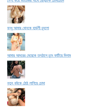
নেশা করে ভাতিজির সাথে রোমান্টিক চোদাচোদি
বন্ধু আমার বোনকে হার্ডলী চুদলো
আমার আদরের মেয়েকে তলঠাপে চুদে ফাটিয়ে দিলাম
নতুন বউকে ঠোঠ লাগিয়ে চোদা