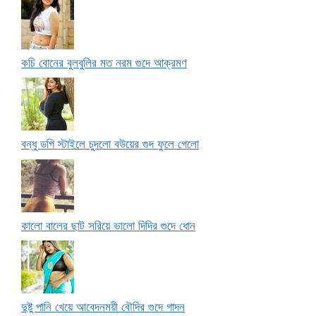
কচি বোনের বুলবুলির মত নরম গুদে আক্রমণ
বন্ধু ডগি স্টাইলে চুদলো বউয়ের গুদ ফুলে গেলো
কালো বালের ছাট সরিয়ে ভালো দিদির গুদে ধোন
দুষ্টু পানি খেয়ে আবেদনময়ী বৌদির গুদে গাদন