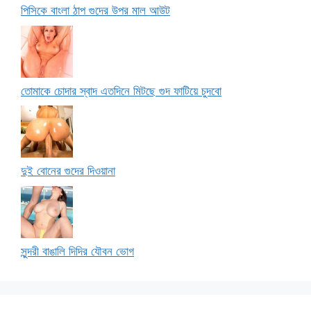
পিসিকে বাংলা ঠাপ গুদের উপর মাল আউট
তোমাকে চোদার স্বাদ এতদিনে মিটছে গুদ ফাটিয়ে চুদবো
দুই বোনের গুদের দিওয়ানা
সুন্দরী বাঙালি দিদির যৌবন ভোগ