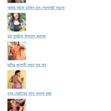
আমার বউকে দুইজন চুদে প্রেগন্যান্ট করলো
দুই সুন্দরীকে উপভোগ করলাম
মাসির খানদানী অমৃত সুধা পান
ভদ্র বেয়াইয়ের সাথে অভদ্র কাজ