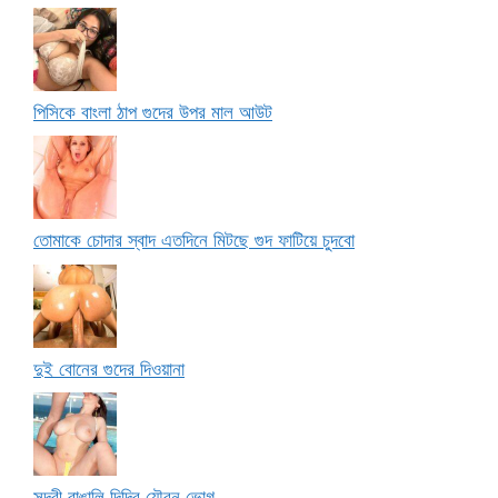
পিসিকে বাংলা ঠাপ গুদের উপর মাল আউট
তোমাকে চোদার স্বাদ এতদিনে মিটছে গুদ ফাটিয়ে চুদবো
দুই বোনের গুদের দিওয়ানা
সুন্দরী বাঙালি দিদির যৌবন ভোগ