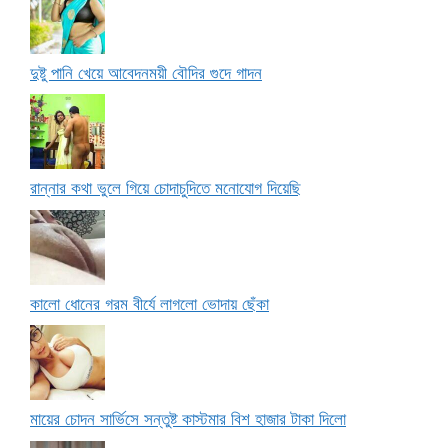
দুষ্টু পানি খেয়ে আবেদনময়ী বৌদির গুদে গাদন
রান্নার কথা ভুলে গিয়ে চোদাচুদিতে মনোযোগ দিয়েছি
কালো ধোনের গরম বীর্যে লাগলো ভোদায় ছেঁকা
মায়ের চোদন সার্ভিসে সন্তুষ্ট কাস্টমার বিশ হাজার টাকা দিলো