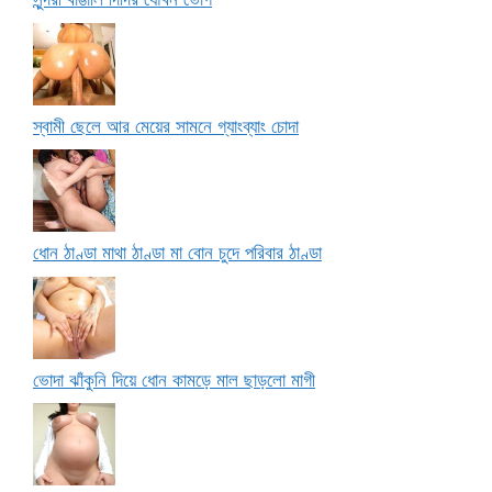
স্বামী ছেলে আর মেয়ের সামনে গ্যাংব্যাং চোদা
ধোন ঠাণ্ডা মাথা ঠাণ্ডা মা বোন চুদে পরিবার ঠাণ্ডা
ভোদা ঝাঁকুনি দিয়ে ধোন কামড়ে মাল ছাড়লো মাগী