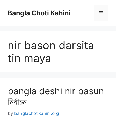
Skip
to
Bangla Choti Kahini
Menu
content
nir bason darsita
tin maya
bangla deshi nir basun
নির্বাচন
by
banglachotikahini.org