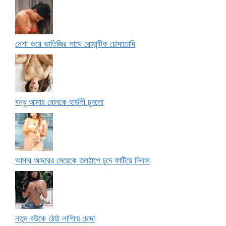
নেশা করে ভাতিজির সাথে রোমান্টিক চোদাচোদি
বন্ধু আমার বোনকে হার্ডলী চুদলো
আমার আদরের মেয়েকে তলঠাপে চুদে ফাটিয়ে দিলাম
নতুন বউকে ঠোঠ লাগিয়ে চোদা