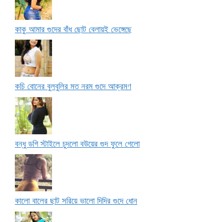
কাকু আমার গুদের বাঁধ ছোট বেলায়ই ভেঙ্গেছে
কচি বোনের বুলবুলির মত নরম গুদে আক্রমণ
বন্ধু ডগি স্টাইলে চুদলো বউয়ের গুদ ফুলে গেলো
কালো বালের ছাট সরিয়ে ভালো দিদির গুদে ধোন