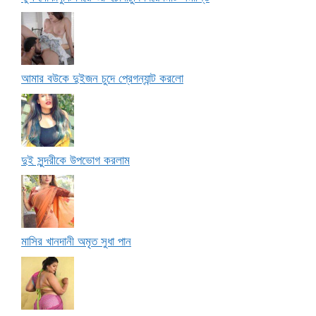
আমার বউকে দুইজন চুদে প্রেগন্যান্ট করলো
দুই সুন্দরীকে উপভোগ করলাম
মাসির খানদানী অমৃত সুধা পান