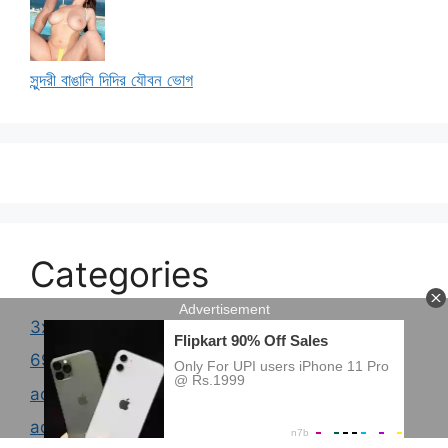
সুন্দরী বাঙালি দিদির যৌবন ভোগ
Categories
3x golpo
69 choti golpo
actress choti golpo
adult choti golpo