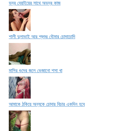
ভদ্র বেয়াইয়ের সাথে অভদ্র কাজ
শালী দুলাভাই আর শ্বশুর বৌমার চোদাচোদি
মাসির গুদের জলে ভেজানো শসা খা
আমাকে ঠকিয়ে অন্যকে চোদার বিচার একদিন হবে