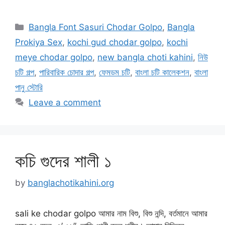
Categories
Bangla Font Sasuri Chodar Golpo
,
Bangla
Prokiya Sex
,
kochi gud chodar golpo
,
kochi
meye chodar golpo
,
new bangla choti kahini
,
নিউ
চটি গল্প
,
পারিবারিক চোদার গল্প
,
ফেমডম চটি
,
বাংলা চটি কালেকশন
,
বাংলা
পানু স্টোরি
Leave a comment
কচি গুদের শালী ১
by
banglachotikahini.org
sali ke chodar golpo আমার নাম বিশু, বিশু নন্দি, বর্তমানে আমার