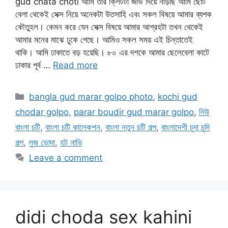
gud chata choti আমি তার ক্লিটটা জীভ দিয়ে নাড়ছি আমি ছোট
বেলা থেকেই সেক্স নিয়ে অনেকটা উতসাহি এবং সকল বিষয়ে আমার ব্যপক
কৌতুহল। কেমন করে যেন সেক্স বিষয়ে আমার আগ্রহটা তখন থেকেই
আমার মনের মাঝে ঢুকে গেছে। আমিও সকল সময় এই চিন্তাতেই
থাকি। আমি ঢাকাতে বড় হয়েছি। ৮০ এর দশকে আমার ছেলেবেলা কাটে
ঢাকার পূর্ব …
Read more
Categories
bangla gud marar golpo photo
,
kochi gud
chodar golpo
,
parar boudir gud marar golpo
,
নিউ
বাংলা চটি
,
বাংলা চটি কালেকশন
,
বাংলা নতুন চটি গল্প
,
বাংলাদেশী চুদা চুদি
গল্প
,
লুজ ভোদা
,
হট নাভি
Leave a comment
didi choda sex kahini