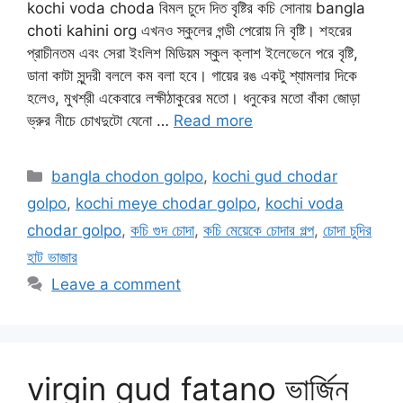
kochi voda choda বিমল চুদে দিত বৃষ্টির কচি সোনায় bangla
choti kahini org এখনও স্কুলের গন্ডী পেরোয় নি বৃষ্টি। শহরের
প্রাচীনতম এবং সেরা ইংলিশ মিডিয়ম স্কুল ক্লাশ ইলেভেনে পরে বৃষ্টি,
ডানা কাটা সুন্দরী বললে কম বলা হবে। গায়ের রঙ একটু শ্যামলার দিকে
হলেও, মুখশ্রী একেবারে লক্ষীঠাকুরের মতো। ধনুকের মতো বাঁকা জোড়া
ভ্রুর নীচে চোখদুটো যেনো …
Read more
Categories
bangla chodon golpo
,
kochi gud chodar
golpo
,
kochi meye chodar golpo
,
kochi voda
chodar golpo
,
কচি গুদ চোদা
,
কচি মেয়েকে চোদার গল্প
,
চোদা চুদির
হাট ভাজার
Leave a comment
virgin gud fatano ভার্জিন