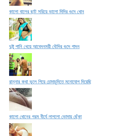
কালো বালের ছাট সরিয়ে ভালো দিদির গুদে ধোন
দুষ্টু পানি খেয়ে আবেদনময়ী বৌদির গুদে গাদন
রান্নার কথা ভুলে গিয়ে চোদাচুদিতে মনোযোগ দিয়েছি
কালো ধোনের গরম বীর্যে লাগলো ভোদায় ছেঁকা