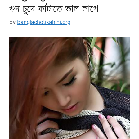
গুদ চুদে ফাটাতে ভাল লাগে
by
banglachotikahini.org