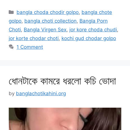
Categories
bangla choda chodir golpo
,
bangla chote
golpo
,
bangla choti collection
,
Bangla Porn
Choti
,
Bangla Virgen Sex
,
jor kore choda chudi
,
jor korte chodar choti
,
kochi gud chodar golpo
1 Comment
ধোনটাকে কামরে ধরলো কচি ভোদা
by
banglachotikahini.org