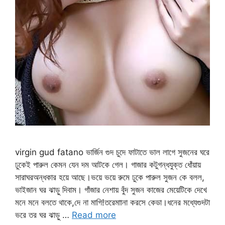
virgin gud fatano ভার্জিন গুদ চুদে ফাটাতে ভাল লাগে সুজনের ঘরে
ঢুকেই পারুল কেমন যেন দম আটকে গেল। গাজার কটুগন্ধযুক্ত ধোঁয়ায়
সারাঘরঅন্ধকার হয়ে আছে।ভয়ে ভয়ে রুমে ঢুকে পারুল সুজন কে বলল,
ভাইজান ঘর ঝাড়ু দিবাম। গাঁজার নেশায় বুঁদ সুজন কাজের মেয়েটিকে দেখে
মনে মনে বলতে থাকে,দে না মাগি!তরেমাানা করসে কেডা।ধনের মধ্যেগুদটা
ভরে তর ঘর ঝাড়ু …
Read more