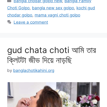
bangla chodar golpo new
,
Bangla Family
Choti Golpo
,
bangla new sex golpo
,
kochi gud
chodar golpo
,
mama vagni choti golpo
Leave a comment
gud chata choti আমি তার
ক্লিটটা জীভ দিয়ে নাড়ছি
by
banglachotikahini.org