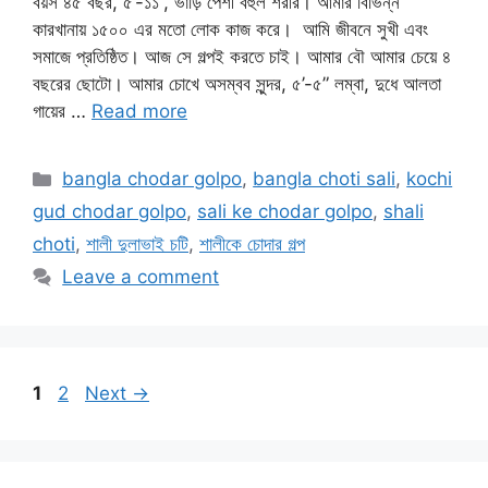
বয়স ৪৫ বছর, ৫’-১১”, ভাড়ি পেশী বহুল শরীর। আমার বিভিন্ন
কারখানায় ১৫০০ এর মতো লোক কাজ করে। আমি জীবনে সুখী এবং
সমাজে প্রতিষ্ঠিত। আজ সে গল্পই করতে চাই। আমার বৌ আমার চেয়ে ৪
বছরের ছোটো। আমার চোখে অসম্বব সুন্দর, ৫’-৫” লম্বা, দুধে আলতা
গায়ের …
Read more
Categories
bangla chodar golpo
,
bangla choti sali
,
kochi
gud chodar golpo
,
sali ke chodar golpo
,
shali
choti
,
শালী দুলাভাই চটি
,
শালীকে চোদার গল্প
Leave a comment
Page
Page
1
2
Next
→