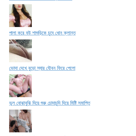
পালা করে বউ শাশুড়িকে চুদে ধোন ক্লান্ত
ভোদা দেখে বুড়ো স্যার যৌবন ফিরে পেলো
ভুল বোঝাবুঝি দিয়ে শুরু চোদাচুদি দিয়ে মিষ্টি সমাপ্তি