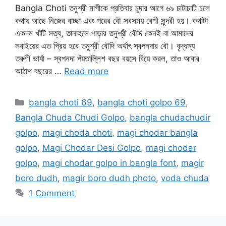
Bangla Choti তনুশ্রী মাগীকে প্রতিবার চুদার আগে ৬৯ চাটাচাটি চলে
কথায় আছে নিজের বাচ্ছা এবং পরের বৌ সবসময় বেশী সুন্দরী হয়। কথাটা
একদম খাঁটি সত্য, তানাহলে পাড়ার তনুশ্রী বৌদি কেনই বা আমাদের
সবাইয়ের এত প্রিয় হবে তনুশ্রী বৌদি অর্থাৎ স্বপনদার বৌ। বৃদ্ধস্য
তরুণী ভার্যা – স্বপনদা পঁয়তাল্লিশ বছর বয়সে বিয়ে করল, তাও আবার
আঠাশ বছরের …
Read more
Categories
bangla choti 69
,
bangla choti golpo 69
,
Bangla Chuda Chudi Golpo
,
bangla chudachudir
golpo
,
magi choda choti
,
magi chodar bangla
golpo
,
Magi Chodar Desi Golpo
,
magi chodar
golpo
,
magi chodar golpo in bangla font
,
magir
boro dudh
,
magir boro dudh photo
,
voda chuda
1 Comment