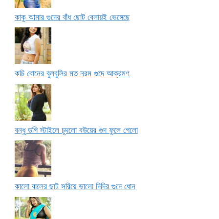
কাকু আমার গুদের বাঁধ ছোট বেলায়ই ভেঙ্গেছে
কচি বোনের বুলবুলির মত নরম গুদে আক্রমণ
বন্ধু ডগি স্টাইলে চুদলো বউয়ের গুদ ফুলে গেলো
কালো বালের ছাট সরিয়ে ভালো দিদির গুদে ধোন