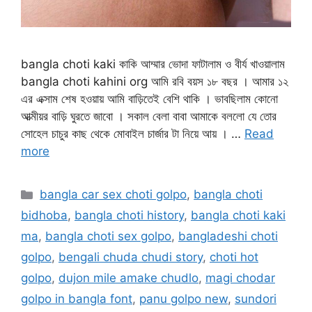
bangla choti kaki কাকি আম্মার ভোদা ফাটালাম ও বীর্য খাওয়ালাম
bangla choti kahini org আমি রবি বয়স ১৮ বছর । আমার ১২
এর এক্সাম শেষ হওয়ায় আমি বাড়িতেই বেশি থাকি । ভাবছিলাম কোনো
আত্মীয়র বাড়ি ঘুরতে জাবো । সকাল বেলা বাবা আমাকে বললো যে তোর
সোহেল চাচুর কাছ থেকে মোবাইল চার্জার টা নিয়ে আয় । …
Read
more
Categories
bangla car sex choti golpo
,
bangla choti
bidhoba
,
bangla choti history
,
bangla choti kaki
ma
,
bangla choti sex golpo
,
bangladeshi choti
golpo
,
bengali chuda chudi story
,
choti hot
golpo
,
dujon mile amake chudlo
,
magi chodar
golpo in bangla font
,
panu golpo new
,
sundori