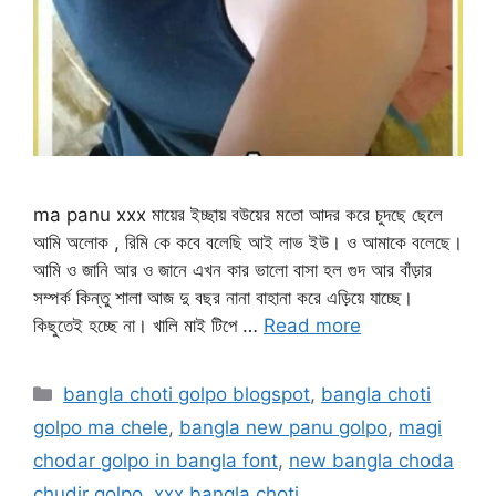
ma panu xxx মায়ের ইচ্ছায় বউয়ের মতো আদর করে চুদছে ছেলে
আমি অলোক , রিমি কে কবে বলেছি আই লাভ ইউ। ও আমাকে বলেছে।
আমি ও জানি আর ও জানে এখন কার ভালো বাসা হল গুদ আর বাঁড়ার
সম্পর্ক কিন্তু শালা আজ দু বছর নানা বাহানা করে এড়িয়ে যাচ্ছে।
কিছুতেই হচ্ছে না। খালি মাই টিপে …
Read more
Categories
bangla choti golpo blogspot
,
bangla choti
golpo ma chele
,
bangla new panu golpo
,
magi
chodar golpo in bangla font
,
new bangla choda
chudir golpo
,
xxx bangla choti