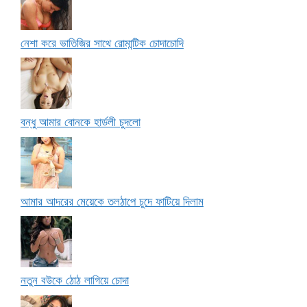
নেশা করে ভাতিজির সাথে রোমান্টিক চোদাচোদি
বন্ধু আমার বোনকে হার্ডলী চুদলো
আমার আদরের মেয়েকে তলঠাপে চুদে ফাটিয়ে দিলাম
নতুন বউকে ঠোঠ লাগিয়ে চোদা