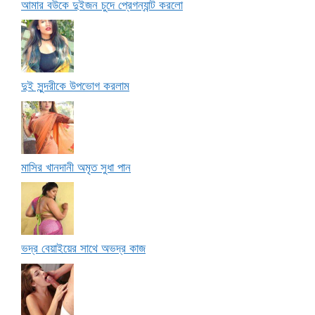
আমার বউকে দুইজন চুদে প্রেগন্যান্ট করলো
দুই সুন্দরীকে উপভোগ করলাম
মাসির খানদানী অমৃত সুধা পান
ভদ্র বেয়াইয়ের সাথে অভদ্র কাজ