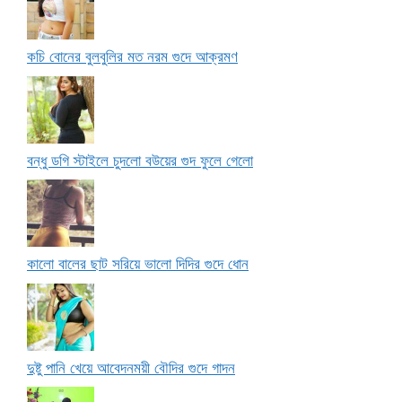
কচি বোনের বুলবুলির মত নরম গুদে আক্রমণ
বন্ধু ডগি স্টাইলে চুদলো বউয়ের গুদ ফুলে গেলো
কালো বালের ছাট সরিয়ে ভালো দিদির গুদে ধোন
দুষ্টু পানি খেয়ে আবেদনময়ী বৌদির গুদে গাদন