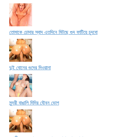
তোমাকে চোদার স্বাদ এতদিনে মিটছে গুদ ফাটিয়ে চুদবো
দুই বোনের গুদের দিওয়ানা
সুন্দরী বাঙালি দিদির যৌবন ভোগ