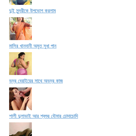
দুই সুন্দরীকে উপভোগ করলাম
মাসির খানদানী অমৃত সুধা পান
ভদ্র বেয়াইয়ের সাথে অভদ্র কাজ
শালী দুলাভাই আর শ্বশুর বৌমার চোদাচোদি