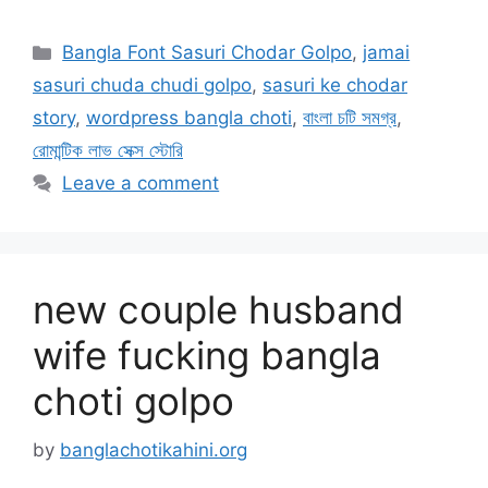
Categories
Bangla Font Sasuri Chodar Golpo
,
jamai
sasuri chuda chudi golpo
,
sasuri ke chodar
story
,
wordpress bangla choti
,
বাংলা চটি সমগ্র
,
রোমান্টিক লাভ সেক্স স্টোরি
Leave a comment
new couple husband
wife fucking bangla
choti golpo
by
banglachotikahini.org