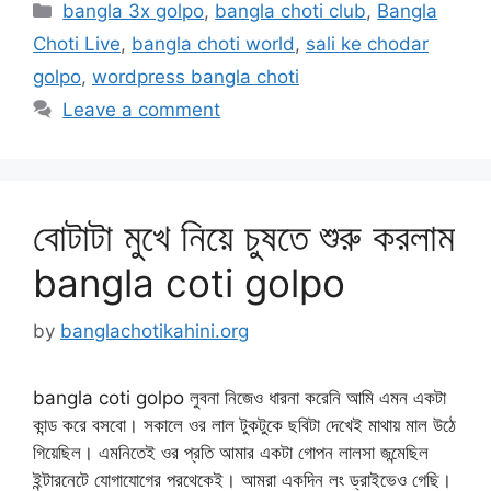
Categories
bangla 3x golpo
,
bangla choti club
,
Bangla
Choti Live
,
bangla choti world
,
sali ke chodar
golpo
,
wordpress bangla choti
Leave a comment
বোটাটা মুখে নিয়ে চুষতে শুরু করলাম
bangla coti golpo
by
banglachotikahini.org
bangla coti golpo লুবনা নিজেও ধারনা করেনি আমি এমন একটা
কান্ড করে বসবো। সকালে ওর লাল টুকটুকে ছবিটা দেখেই মাথায় মাল উঠে
গিয়েছিল। এমনিতেই ওর প্রতি আমার একটা গোপন লালসা জন্মেছিল
ইন্টারনেটে যোগাযোগের পরথেকেই। আমরা একদিন লং ড্রাইভেও গেছি।