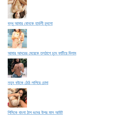
বন্ধু আমার বোনকে হার্ডলী চুদলো
আমার আদরের মেয়েকে তলঠাপে চুদে ফাটিয়ে দিলাম
নতুন বউকে ঠোঠ লাগিয়ে চোদা
পিসিকে বাংলা ঠাপ গুদের উপর মাল আউট