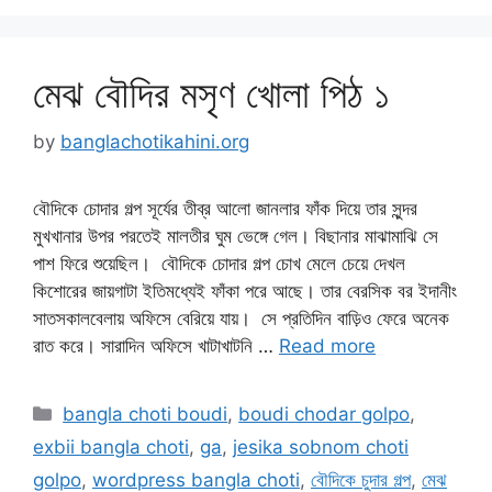
মেঝ বৌদির মসৃণ খোলা পিঠ ১
by
banglachotikahini.org
বৌদিকে চোদার গল্প সূর্যের তীব্র আলো জানলার ফাঁক দিয়ে তার সুন্দর
মুখখানার উপর পরতেই মালতীর ঘুম ভেঙ্গে গেল। বিছানার মাঝামাঝি সে
পাশ ফিরে শুয়েছিল। বৌদিকে চোদার গল্প চোখ মেলে চেয়ে দেখল
কিশোরের জায়গাটা ইতিমধ্যেই ফাঁকা পরে আছে। তার বেরসিক বর ইদানীং
সাতসকালবেলায় অফিসে বেরিয়ে যায়। সে প্রতিদিন বাড়িও ফেরে অনেক
রাত করে। সারাদিন অফিসে খাটাখাটনি …
Read more
Categories
bangla choti boudi
,
boudi chodar golpo
,
exbii bangla choti
,
ga
,
jesika sobnom choti
golpo
,
wordpress bangla choti
,
বৌদিকে চুদার গল্প
,
মেঝ