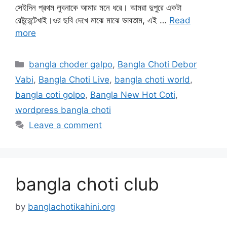
সেইদিন প্রথম লুবনাকে আমার মনে ধরে। আমরা দুপুরে একটা
রেষ্টুরেন্টেখাই।ওর ছবি দেখে মাঝে মাঝে ভাবতাম, এই …
Read
more
Categories
bangla choder galpo
,
Bangla Choti Debor
Vabi
,
Bangla Choti Live
,
bangla choti world
,
bangla coti golpo
,
Bangla New Hot Coti
,
wordpress bangla choti
Leave a comment
bangla choti club
by
banglachotikahini.org