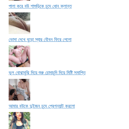
পালা করে বউ শাশুড়িকে চুদে ধোন ক্লান্ত
ভোদা দেখে বুড়ো স্যার যৌবন ফিরে পেলো
ভুল বোঝাবুঝি দিয়ে শুরু চোদাচুদি দিয়ে মিষ্টি সমাপ্তি
আমার বউকে দুইজন চুদে প্রেগন্যান্ট করলো