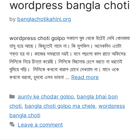
wordpress bangla choti
by
banglachotikahini.org
wordpress choti golpo সকালে ঘুম থেকে উঠেই দেখি ধোনমামা
তাবু হয়ে আছে। কিছুতেই নামে না। কি মুশকিল। অনেকদিন এতটা
শক্ত হয় না। কাজের সময়তো নয়ই। মনে পড়লো কাল রাতে অফিসের
লিলিকে নিয়ে চিন্তা করেছি। লিলিকে বিছানায় চেপে ধরতে না ধরতেই
ঘুমিয়ে পড়ি। লিলিকে কখনো খারাপ চোখে দেখতাম না। মানে ওকে
কখনো ধরবো, চুদবো এসব ভাবনা …
Read more
Categories
aunty ke chodar golpo
,
bangla bhai bon
choti
,
bangla choti golpo ma chele
,
wordpress
bangla choti
Leave a comment