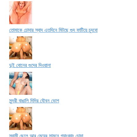
তোমাকে চোদার স্বাদ এতদিনে মিটছে গুদ ফাটিয়ে চুদবো
দুই বোনের গুদের দিওয়ানা
সুন্দরী বাঙালি দিদির যৌবন ভোগ
স্বামী ছেলে আর মেয়ের সামনে গ্যাংব্যাং চোদা