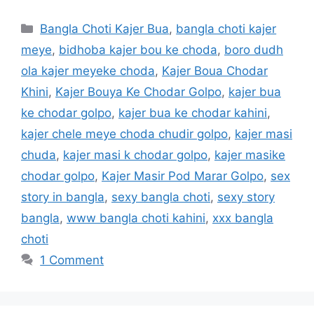
Categories
Bangla Choti Kajer Bua
,
bangla choti kajer
meye
,
bidhoba kajer bou ke choda
,
boro dudh
ola kajer meyeke choda
,
Kajer Boua Chodar
Khini
,
Kajer Bouya Ke Chodar Golpo
,
kajer bua
ke chodar golpo
,
kajer bua ke chodar kahini
,
kajer chele meye choda chudir golpo
,
kajer masi
chuda
,
kajer masi k chodar golpo
,
kajer masike
chodar golpo
,
Kajer Masir Pod Marar Golpo
,
sex
story in bangla
,
sexy bangla choti
,
sexy story
bangla
,
www bangla choti kahini
,
xxx bangla
choti
1 Comment