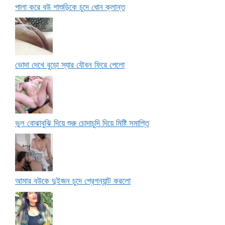
পালা করে বউ শাশুড়িকে চুদে ধোন ক্লান্ত
ভোদা দেখে বুড়ো স্যার যৌবন ফিরে পেলো
ভুল বোঝাবুঝি দিয়ে শুরু চোদাচুদি দিয়ে মিষ্টি সমাপ্তি
আমার বউকে দুইজন চুদে প্রেগন্যান্ট করলো