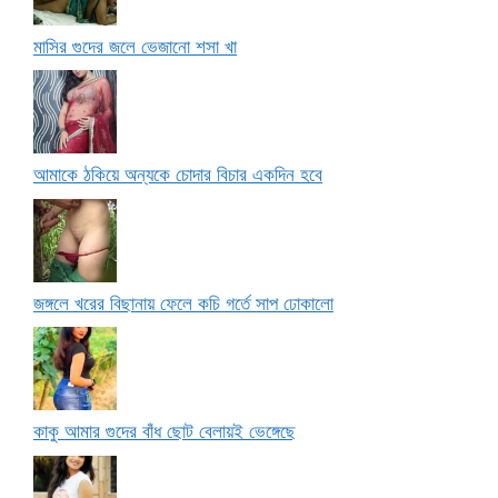
মাসির গুদের জলে ভেজানো শসা খা
আমাকে ঠকিয়ে অন্যকে চোদার বিচার একদিন হবে
জঙ্গলে খরের বিছানায় ফেলে কচি গর্তে সাপ ঢোকালো
কাকু আমার গুদের বাঁধ ছোট বেলায়ই ভেঙ্গেছে