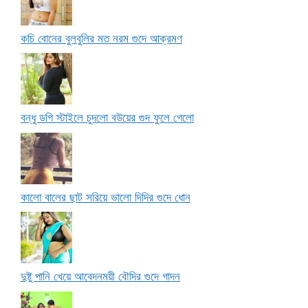
কচি বোনের বুলবুলির মত নরম গুদে আক্রমণ
বন্ধু ডগি স্টাইলে চুদলো বউয়ের গুদ ফুলে গেলো
কালো বালের ছাট সরিয়ে ভালো দিদির গুদে ধোন
দুষ্টু পানি খেয়ে আবেদনময়ী বৌদির গুদে গাদন