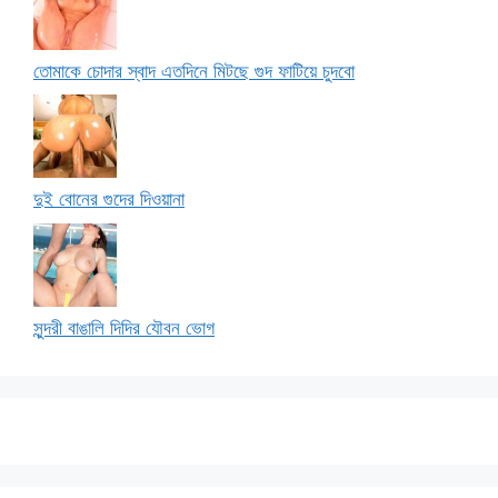
তোমাকে চোদার স্বাদ এতদিনে মিটছে গুদ ফাটিয়ে চুদবো
দুই বোনের গুদের দিওয়ানা
সুন্দরী বাঙালি দিদির যৌবন ভোগ