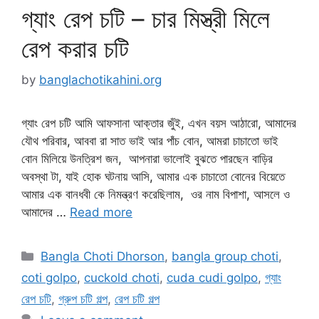
গ্যাং রেপ চটি – চার মিস্ত্রী মিলে
রেপ করার চটি
by
banglachotikahini.org
গ্যাং রেপ চটি আমি আফসানা আক্তার জুঁই, এখন বয়স আঠারো, আমাদের
যৌথ পরিবার, আববা রা সাত ভাই আর পাঁচ বোন, আমরা চাচাতো ভাই
বোন মিলিয়ে উনত্রিশ জন, আপনারা ভালোই বুঝতে পারছেন বাড়ির
অবস্থা টা, যাই হোক ঘটনায় আসি, আমার এক চাচাতো বোনের বিয়েতে
আমার এক বানধবী কে নিমন্ত্রণ করেছিলাম, ওর নাম বিপাশা, আসলে ও
আমাদের …
Read more
Categories
Bangla Choti Dhorson
,
bangla group choti
,
coti golpo
,
cuckold choti
,
cuda cudi golpo
,
গ্যাং
রেপ চটি
,
গ্রুপ চটি গল্প
,
রেপ চটি গল্প