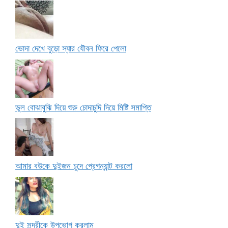
ভোদা দেখে বুড়ো স্যার যৌবন ফিরে পেলো
ভুল বোঝাবুঝি দিয়ে শুরু চোদাচুদি দিয়ে মিষ্টি সমাপ্তি
আমার বউকে দুইজন চুদে প্রেগন্যান্ট করলো
দুই সুন্দরীকে উপভোগ করলাম