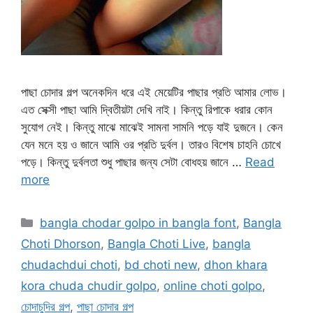
পাছা চোদার গল্প অনেকদিন ধরে এই মেয়েটির পাছার প্রতি আমার লোভ।
এত সেক্সী পাছা আমি দ্বিতীয়টা দেখি নাই। কিন্তু রিপাকে ধরার কোন
সুযোগ নেই। কিন্তু মাঝে মাঝেই সামনা সামনি পড়ে যাই দুজনে। কেন
যেন মনে হয় ও জানে আমি ওর প্রতি দুর্বল। তারও বিশেষ চাহনি চোখে
পড়ে। কিন্তু দুর্বলতা শুধু পাছার জন্য সেটা বোধহয় জানে …
Read
more
Categories
bangla chodar golpo in bangla font
,
Bangla
Choti Dhorson
,
Bangla Choti Live
,
bangla
chudachdui choti
,
bd choti new
,
dhon khara
kora chuda chudir golpo
,
online choti golpo
,
চোদাচুদির গল্প
,
পাছা চোদার গল্প