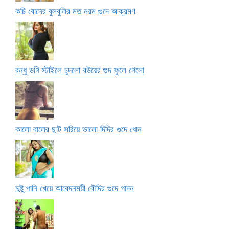
কচি বোনের বুলবুলির মত নরম গুদে আক্রমণ
বন্ধু ডগি স্টাইলে চুদলো বউয়ের গুদ ফুলে গেলো
কালো বালের ছাট সরিয়ে ভালো দিদির গুদে ধোন
দুষ্টু পানি খেয়ে আবেদনময়ী বৌদির গুদে গাদন