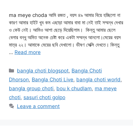
ma meye choda আমি রজত , বয়স ৪৯ আমার বিয়ে হচ্ছিলো না
কারণ আমার হাইট খুব কম এছাড়া আমার বাবা মা নেই তাই সম্মন্ধ দেখার
ও কেউ নেই। আমিও আশা ছেড়ে দিয়েছিলাম। কিন্তু আমার ছেলে
বেলার বন্ধু অমিত অনেক চেষ্টা করে একটা সম্মন্ধ আনলো।মেয়ের বয়স
মাত্র ২২। আমাকে মেয়ের ছবি দেখালো। ভীষণ সেক্সি দেখতে। কিন্তু
…
Read more
Categories
bangla choti blogspot
,
Bangla Choti
Dhorson
,
Bangla Choti Live
,
bangla choti world
,
bangla group choti
,
bou k chudlam
,
ma meye
choti
,
sasuri choti golpo
Leave a comment