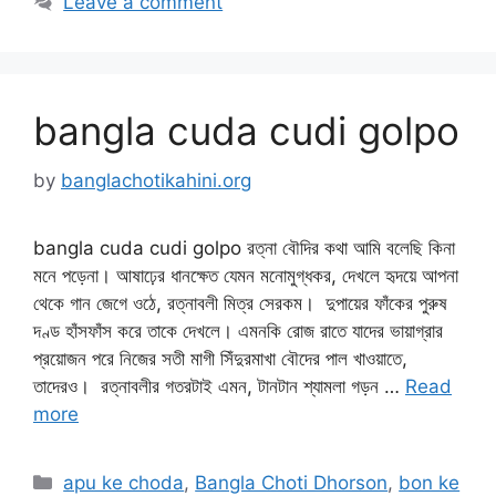
Leave a comment
bangla cuda cudi golpo
by
banglachotikahini.org
bangla cuda cudi golpo রত্না বৌদির কথা আমি বলেছি কিনা
মনে পড়েনা। আষাঢ়ের ধানক্ষেত যেমন মনোমুগ্ধকর, দেখলে হৃদয়ে আপনা
থেকে গান জেগে ওঠে, রত্নাবলী মিত্র সেরকম। দুপায়ের ফাঁকের পুরুষ
দণ্ড হাঁসফাঁস করে তাকে দেখলে। এমনকি রোজ রাতে যাদের ভায়াগ্রার
প্রয়োজন পরে নিজের সতী মাগী সিঁদুরমাখা বৌদের পাল খাওয়াতে,
তাদেরও। রত্নাবলীর গতরটাই এমন, টানটান শ্যামলা গড়ন …
Read
more
Categories
apu ke choda
,
Bangla Choti Dhorson
,
bon ke