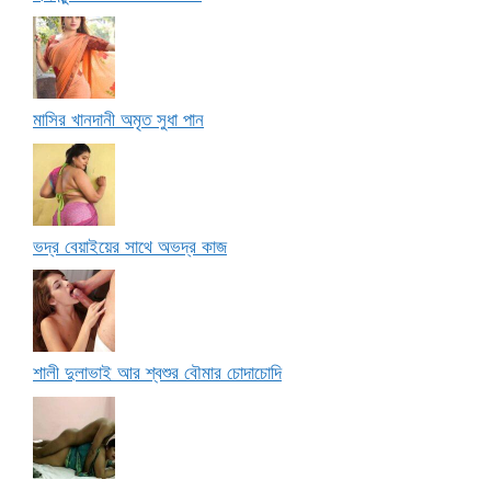
মাসির খানদানী অমৃত সুধা পান
ভদ্র বেয়াইয়ের সাথে অভদ্র কাজ
শালী দুলাভাই আর শ্বশুর বৌমার চোদাচোদি