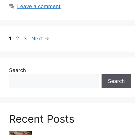
Leave a comment
Page
Page
Page
1
2
3
Next
→
Search
Search
Recent Posts