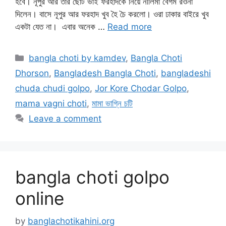
হবে। নূপুর আর তার ছোট ভাই ফরহাদকে নিয়ে নীলিমা বেগম রওনা
দিলেন। বাসে নূপুর আর ফরহাদ খুব হৈ চৈ করলো। ওরা ঢাকার বাইরে খুব
একটা যেত না। এবার অনেক …
Read more
Categories
bangla choti by kamdev
,
Bangla Choti
Dhorson
,
Bangladesh Bangla Choti
,
bangladeshi
chuda chudi golpo
,
Jor Kore Chodar Golpo
,
mama vagni choti
,
মামা ভাগ্নি চটি
Leave a comment
bangla choti golpo
online
by
banglachotikahini.org