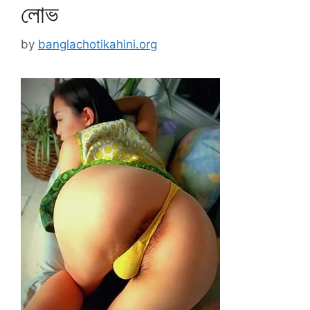
লোভ
by
banglachotikahini.org