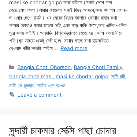
masi ke chodar golpo আজ রবিবার।সবাই দেশে চলে
গেছে,মেস ফাকা।আবার সোমবার সবাই ফিরে আসবে,মেস গম গম।সেন-
দা এবার দেশে যায়নি। ওর মেয়ের বিয়ের ব্যাপারে কোথায় যাবার কথা।
আমার কোথাও যাবার জায়গা নেই,একা পড়ে থাকি মেসে,আর এদিক-ওদিক
ঘুরে সময় কাটাই। অন্যদিন বিশ্ববিদ্যালয়ে যেতে হয়।আমি বাংলা নিয়ে
পড়ি।ঘুম ভাংতে একটু দেরী হ ল।মাথার কাছে রাখা হাতঘড়িতে
দেখলাম,কাঁটা সাতটা পেরিয়ে …
Read more
Categories
Bangla Choti Dhorson
,
Bangla Choti Family
,
bangla choti masi
,
masi ke chodar golpo
,
মাসি চটি
,
মাসী কে চুদলাম
,
মাসীর গুদে আগুন
Leave a comment
সুন্দারী চাকমার সেক্সি পাছা চোদার