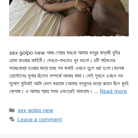
sex golpo new আজ শেয়ার কর‌বো আমার বন্ধুর বান্ধবী নু‌হির
চোদা খাওয়ার কা‌হিনী। দেখ‌তে-শুন‌তেও খুব ভা‌লো। চ‌টি পাঠক‌দের
সহজ‌বোধ্য হওয়ার জন্য হুবহু সব কথাই এখা‌নে তু‌লে ধরা হ‌লো।কলেজ
হোস্টেলের সুপার ছিলেন সম্পর্কে আমার মামা। সেই সুবা‌দে এখা‌নে সব
সুযোগ সুবিধাই আমি ভোগ করতাম।আমার বন্ধুদের মধ্যে রুহান ছিল খুবই
ক্লোজ। ও আমার প্রায় সময় এক‌ত্রেই থাকতাম। …
Read more
Categories
sex golpo new
Leave a comment