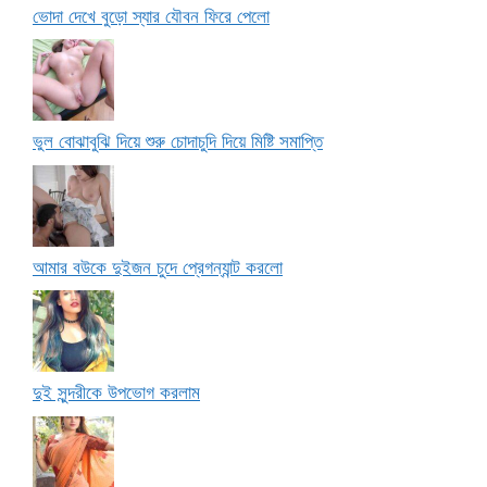
ভোদা দেখে বুড়ো স্যার যৌবন ফিরে পেলো
ভুল বোঝাবুঝি দিয়ে শুরু চোদাচুদি দিয়ে মিষ্টি সমাপ্তি
আমার বউকে দুইজন চুদে প্রেগন্যান্ট করলো
দুই সুন্দরীকে উপভোগ করলাম