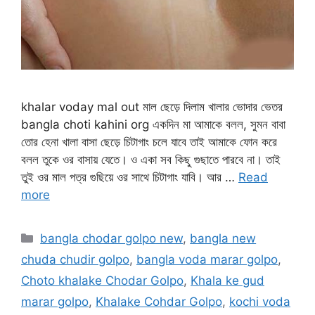
khalar voday mal out মাল ছেড়ে দিলাম খালার ভোদার ভেতর
bangla choti kahini org একদিন মা আমাকে বলল, সুমন বাবা
তোর হেনা খালা বাসা ছেড়ে চিটাগাং চলে যাবে তাই আমাকে ফোন করে
বলল তুকে ওর বাসায় যেতে। ও একা সব কিছু গুছাতে পারবে না। তাই
তুই ওর মাল পত্র গুছিয়ে ওর সাথে চিটাগাং যাবি। আর …
Read
more
Categories
bangla chodar golpo new
,
bangla new
chuda chudir golpo
,
bangla voda marar golpo
,
Choto khalake Chodar Golpo
,
Khala ke gud
marar golpo
,
Khalake Cohdar Golpo
,
kochi voda