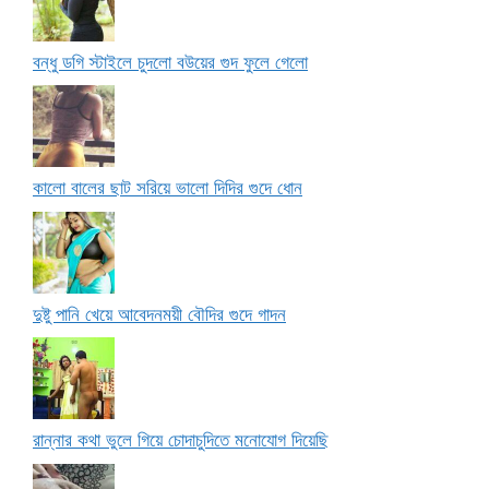
বন্ধু ডগি স্টাইলে চুদলো বউয়ের গুদ ফুলে গেলো
কালো বালের ছাট সরিয়ে ভালো দিদির গুদে ধোন
দুষ্টু পানি খেয়ে আবেদনময়ী বৌদির গুদে গাদন
রান্নার কথা ভুলে গিয়ে চোদাচুদিতে মনোযোগ দিয়েছি