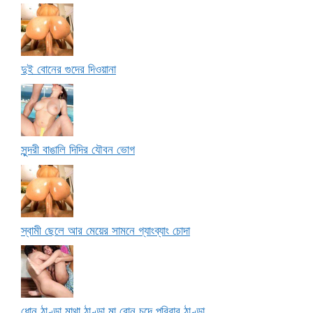
দুই বোনের গুদের দিওয়ানা
সুন্দরী বাঙালি দিদির যৌবন ভোগ
স্বামী ছেলে আর মেয়ের সামনে গ্যাংব্যাং চোদা
ধোন ঠাণ্ডা মাথা ঠাণ্ডা মা বোন চুদে পরিবার ঠাণ্ডা