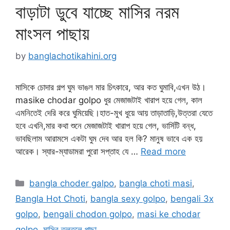
বাড়াটা ডুবে যাচ্ছে মাসির নরম
মাংসল পাছায়
by
banglachotikahini.org
মাসিকে চোদার গল্প ঘুম ভাঙল মার চিৎকারে, আর কত ঘুমাবি,এখন উঠ।
masike chodar golpo ধুর মেজাজটাই খারাপ হয়ে গেল, কাল
এমনিতেই দেরি করে ঘুমিয়েছি।হাত-মুখ ধুয়ে আয় তাড়াতাড়ি,উত্তরা যেতে
হবে এখনি,মার কথা শুনে মেজাজটাই খারাপ হয়ে গেল, ভার্সিটি বন্ধ,
ভাবছিলাম আরামসে একটা ঘুম দেব আর হল কি? মানুষ ভাবে এক হয়
আরেক। স্যার-ম্যাডামরা পুরো সপ্তাহ যে …
Read more
Categories
bangla choder galpo
,
bangla choti masi
,
Bangla Hot Choti
,
bangla sexy golpo
,
bengali 3x
golpo
,
bengali chodon golpo
,
masi ke chodar
golpo
,
মাসির তুলতুলে পাছা