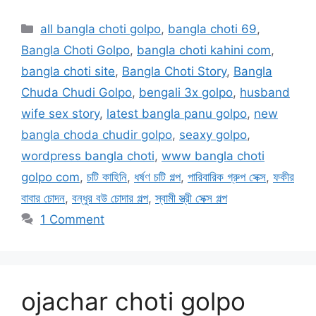
Categories
all bangla choti golpo
,
bangla choti 69
,
Bangla Choti Golpo
,
bangla choti kahini com
,
bangla choti site
,
Bangla Choti Story
,
Bangla
Chuda Chudi Golpo
,
bengali 3x golpo
,
husband
wife sex story
,
latest bangla panu golpo
,
new
bangla choda chudir golpo
,
seaxy golpo
,
wordpress bangla choti
,
www bangla choti
golpo com
,
চটি কাহিনি
,
ধর্ষণ চটি গল্প
,
পারিবারিক গ্রুপ সেক্স
,
ফকীর
বাবার চোদন
,
বন্ধুর বউ চোদার গল্প
,
স্বামী স্ত্রী সেক্স গল্প
1 Comment
ojachar choti golpo