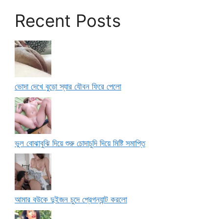
Recent Posts
ভোদা দেখে বুড়ো স্যার যৌবন ফিরে পেলো
ভুল বোঝাবুঝি দিয়ে শুরু চোদাচুদি দিয়ে মিষ্টি সমাপ্তি
আমার বউকে দুইজন চুদে প্রেগন্যান্ট করলো