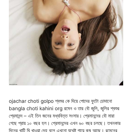
ojachar choti golpo শ্বশুর কে দিয়ে পোদের ফুটো চোদানো
bangla choti kahini org রমেন ও তার বৌ জুলি, জুলির শ্বশুর
প্রেমানন্দ – এই তিন জনের মধ্যবিত্ত সংসার। প্রেমানন্দের বৌ মারা
গেছে প্রায় ১০ বছর হল। প্রেমানন্দের এখন ৬০ বছর চলছে। তখনকার
দিনের খাটি ঘি খাওয়া দেহ বলে এখনো যথেষ্ট গায়ে কষ আছে। রমেনের