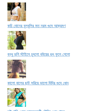
কচি বোনের বুলবুলির মত নরম গুদে আক্রমণ
বন্ধু ডগি স্টাইলে চুদলো বউয়ের গুদ ফুলে গেলো
কালো বালের ছাট সরিয়ে ভালো দিদির গুদে ধোন