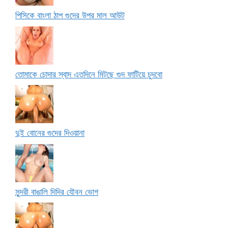
পিসিকে বাংলা ঠাপ গুদের উপর মাল আউট
তোমাকে চোদার স্বাদ এতদিনে মিটছে গুদ ফাটিয়ে চুদবো
দুই বোনের গুদের দিওয়ানা
সুন্দরী বাঙালি দিদির যৌবন ভোগ