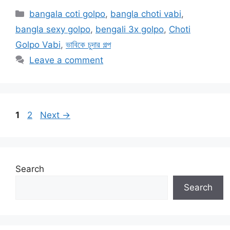
Categories
bangala coti golpo
,
bangla choti vabi
,
bangla sexy golpo
,
bengali 3x golpo
,
Choti
Golpo Vabi
,
ভাবিকে চুদার গল্প
Leave a comment
Page
Page
1
2
Next
→
Search
Search