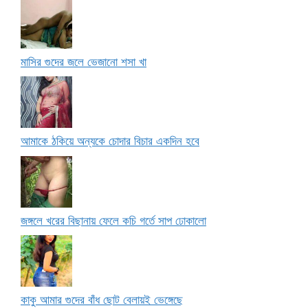
মাসির গুদের জলে ভেজানো শসা খা
আমাকে ঠকিয়ে অন্যকে চোদার বিচার একদিন হবে
জঙ্গলে খরের বিছানায় ফেলে কচি গর্তে সাপ ঢোকালো
কাকু আমার গুদের বাঁধ ছোট বেলায়ই ভেঙ্গেছে