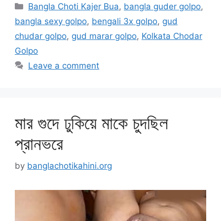
Categories
Bangla Choti Kajer Bua
,
bangla guder golpo
,
bangla sexy golpo
,
bengali 3x golpo
,
gud
chudar golpo
,
gud marar golpo
,
Kolkata Chodar
Golpo
Leave a comment
মার গুদে ঢুকিয়ে মাকে চুদছিল
প্রানভরে
by
banglachotikahini.org