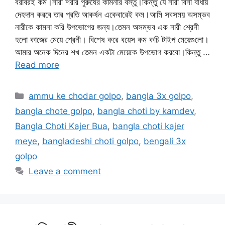
বরাবরই কম।নারী শরীর পুরুষের কামনার বস্তু।কিন্তু যে নারী বিনা বাধায়
দেহদান করবে তার প্রতি আকর্ষন একেবারেই কম।আমি সবসময় অসম্ভব
নারীকে কামনা করি উপভোগের জন্য।তেমন অসম্ভব এক নারী শ্রেনী
হলো কাজের মেয়ে শ্রেনী। বিশেষ করে বয়েস কম কচি টাইপ মেয়েগুলো।
আমার অনেক দিনের শখ তেমন একটা মেয়েকে উপভোগ করবো।কিন্তু …
Read more
Categories
ammu ke chodar golpo
,
bangla 3x golpo
,
bangla chote golpo
,
bangla choti by kamdev
,
Bangla Choti Kajer Bua
,
bangla choti kajer
meye
,
bangladeshi choti golpo
,
bengali 3x
golpo
Leave a comment