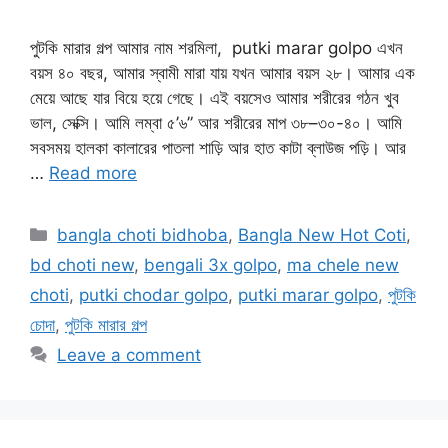
পুটকি মারার গল্প আমার নাম শরমিলা, putki marar golpo এখন
বয়স ৪০ বছর, আমার স্বামী মারা যায় যখন আমার বয়স ২৮। আমার এক
মেয়ে আছে যার বিয়ে হয়ে গেছে। এই বয়সেও আমার শরীরের গঠন খুব
ভাল, সেক্সি। আমি লম্বা ৫’৬” আর শরীরের মাপ ৩৮–৩০-৪০। আমি
সবসময় হালকা কালারের পাতলা শাড়ি আর হাত কাটা ব্লাউজ পড়ি। আর
…
Read more
Categories
bangla choti bidhoba
,
Bangla New Hot Coti
,
bd choti new
,
bengali 3x golpo
,
ma chele new
choti
,
putki chodar golpo
,
putki marar golpo
,
পুটকি
চোদা
,
পুটকি মারার গল্প
Leave a comment