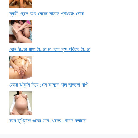
স্বামী ছেলে আর মেয়ের সামনে গ্যাংব্যাং চোদা
ধোন ঠাণ্ডা মাথা ঠাণ্ডা মা বোন চুদে পরিবার ঠাণ্ডা
ভোদা ঝাঁকুনি দিয়ে ধোন কামড়ে মাল ছাড়লো মাগী
চরম তৃপ্তিতে গুদের রসে ধোনের গোসল করালো