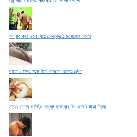
দুষ্টু পানি খেয়ে আবেদনময়ী বৌদির গুদে গাদন
রান্নার কথা ভুলে গিয়ে চোদাচুদিতে মনোযোগ দিয়েছি
কালো ধোনের গরম বীর্যে লাগলো ভোদায় ছেঁকা
মায়ের চোদন সার্ভিসে সন্তুষ্ট কাস্টমার বিশ হাজার টাকা দিলো