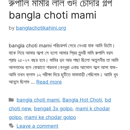
রুপালি মামীর লাল গুদ চোদার গল্প
bangla choti mami
by
banglachotikahini.org
bangla choti mami পরিচয়পর্ব সেরে নেওয়া যাক আমি ডিটো।
যাকে নিয়ে আমার গল্পো সে হলো আমার প্রিয় সুন্দরী মামি রুপালি বয়স
প্রায় ২৫-২৭ বছর হবে। মামির দুদ আর পাছা ছিলো অতুলনীয় তা আমি
আপনাদের বলে বোঝাতে পারবনা।বন্ধুরা এবার আসোল গল্পে আসা যাক-
আমি তখন ক্লাস ১২ পরীক্ষা দিয়ে ছুটিতে মামাবাড়ী গেছিলাম। আামি খুব
আনন্দে ছিলাম …
Read more
Categories
bangla choti mami
,
Bangla Hot Choti
,
bd
choti new
,
bengali 3x golpo
,
mami k chodar
golpo
,
mami ke chodar golpo
Leave a comment