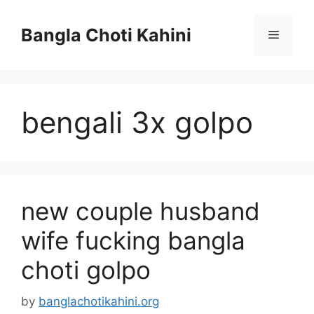
Skip
to
Bangla Choti Kahini
Menu
content
bengali 3x golpo
new couple husband
wife fucking bangla
choti golpo
by
banglachotikahini.org