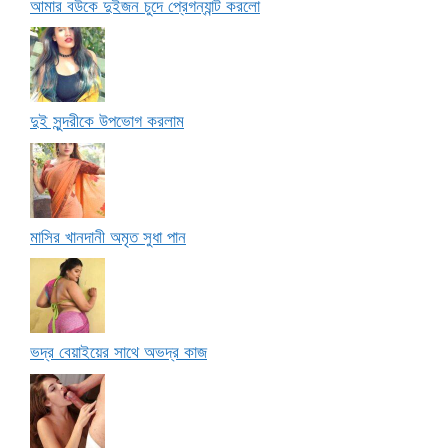
আমার বউকে দুইজন চুদে প্রেগন্যান্ট করলো
দুই সুন্দরীকে উপভোগ করলাম
মাসির খানদানী অমৃত সুধা পান
ভদ্র বেয়াইয়ের সাথে অভদ্র কাজ