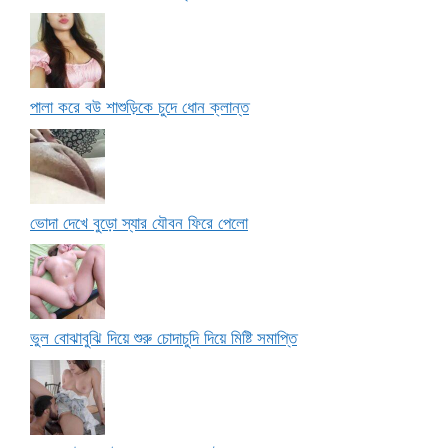
পালা করে বউ শাশুড়িকে চুদে ধোন ক্লান্ত
ভোদা দেখে বুড়ো স্যার যৌবন ফিরে পেলো
ভুল বোঝাবুঝি দিয়ে শুরু চোদাচুদি দিয়ে মিষ্টি সমাপ্তি