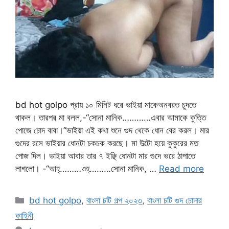
bd hot golpo প্রায় ১০ মিনিট ধরে ভাইয়া মাকেঅনবরত চুদতে
থাকল। তারপর মা বলল,-“সোনা মানিক…………এবার আমাকে কুত্তি
পোজে চোদ বাবা।”ভাইয়া এই কথা শুনে গুদ থেকে ধোন বের করল। মার
গুদের রসে ভাইয়ার ধোনটা চকচক করছে। মা উল্টো হয়ে কুকুরের মত
পোজ দিল। ভাইয়া আবার তার ৭ ইঞ্ছি ধোনটা মার গুদে ভরে ঠাপাতে
লাগলো। -“আহ্………ওহ্………সোনা মানিক, …
Read more
Categories
bd hot golpo
,
বাংলা চটি গল্প ২০২৩
,
বাংলা চটি গুদ চোদার
কাহিনী