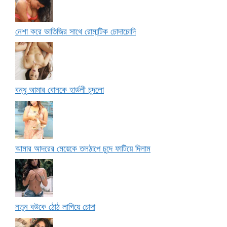
নেশা করে ভাতিজির সাথে রোমান্টিক চোদাচোদি
বন্ধু আমার বোনকে হার্ডলী চুদলো
আমার আদরের মেয়েকে তলঠাপে চুদে ফাটিয়ে দিলাম
নতুন বউকে ঠোঠ লাগিয়ে চোদা