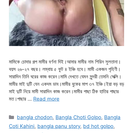
মামিকে চোদার গল্প মামীর বর্ণনা দিই।আমার মামীর নাম শিরিন সুলতানা।
বয়স ২৬-২৭ বছর। লম্বায় ৫ ফুট ৪ ইঞ্চি হবে। মামী একজন গৃহিণী।
সারাদিন তিনি ঘরের কাজ করেন।মামি দেখতে যেমন সুন্দরী তেমনি সেক্সি।
মামীর মাই দুটি যেন একদম ডাব।মামীর বুকের মাপ ৩৭ ইঞ্চি।ইয়া বড় বড়
মাই দুটি নিয়ে মামী সারাদিন কাজ করেন।মামীর পাছা ঠিক হাতির পাছার
মত।পাছার …
Read more
Categories
bangla chodon
,
Bangla Choti Golpo
,
Bangla
Coti Kahini
,
bangla panu story
,
bd hot golpo
,