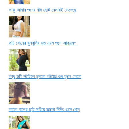
কাকু আমার গুদের বাঁধ ছোট বেলায়ই ভেঙ্গেছে
কচি বোনের বুলবুলির মত নরম গুদে আক্রমণ
বন্ধু ডগি স্টাইলে চুদলো বউয়ের গুদ ফুলে গেলো
কালো বালের ছাট সরিয়ে ভালো দিদির গুদে ধোন