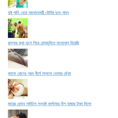
দুষ্টু পানি খেয়ে আবেদনময়ী বৌদির গুদে গাদন
রান্নার কথা ভুলে গিয়ে চোদাচুদিতে মনোযোগ দিয়েছি
কালো ধোনের গরম বীর্যে লাগলো ভোদায় ছেঁকা
মায়ের চোদন সার্ভিসে সন্তুষ্ট কাস্টমার বিশ হাজার টাকা দিলো