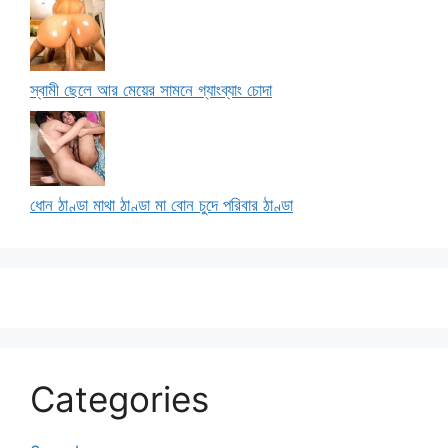
স্বামী ছেলে আর মেয়ের সামনে গ্যাংব্যাং চোদা
ধোন ঠাণ্ডা মাথা ঠাণ্ডা মা বোন চুদে পরিবার ঠাণ্ডা
Categories