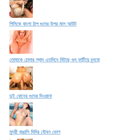
পিসিকে বাংলা ঠাপ গুদের উপর মাল আউট
তোমাকে চোদার স্বাদ এতদিনে মিটছে গুদ ফাটিয়ে চুদবো
দুই বোনের গুদের দিওয়ানা
সুন্দরী বাঙালি দিদির যৌবন ভোগ