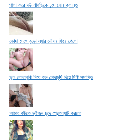
পালা করে বউ শাশুড়িকে চুদে ধোন ক্লান্ত
ভোদা দেখে বুড়ো স্যার যৌবন ফিরে পেলো
ভুল বোঝাবুঝি দিয়ে শুরু চোদাচুদি দিয়ে মিষ্টি সমাপ্তি
আমার বউকে দুইজন চুদে প্রেগন্যান্ট করলো