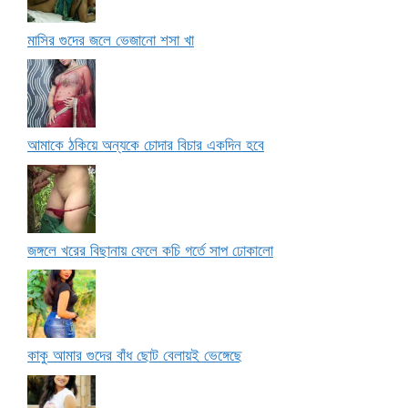
মাসির গুদের জলে ভেজানো শসা খা
আমাকে ঠকিয়ে অন্যকে চোদার বিচার একদিন হবে
জঙ্গলে খরের বিছানায় ফেলে কচি গর্তে সাপ ঢোকালো
কাকু আমার গুদের বাঁধ ছোট বেলায়ই ভেঙ্গেছে