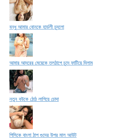
বন্ধু আমার বোনকে হার্ডলী চুদলো
আমার আদরের মেয়েকে তলঠাপে চুদে ফাটিয়ে দিলাম
নতুন বউকে ঠোঠ লাগিয়ে চোদা
পিসিকে বাংলা ঠাপ গুদের উপর মাল আউট