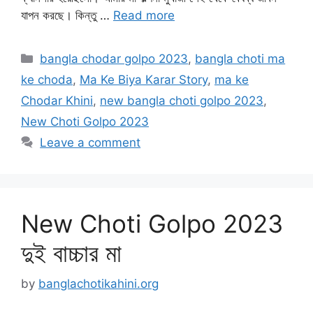
যাপন করছে। কিন্তু …
Read more
Categories
bangla chodar golpo 2023
,
bangla choti ma
ke choda
,
Ma Ke Biya Karar Story
,
ma ke
Chodar Khini
,
new bangla choti golpo 2023
,
New Choti Golpo 2023
Leave a comment
New Choti Golpo 2023
দুই বাচ্চার মা
by
banglachotikahini.org