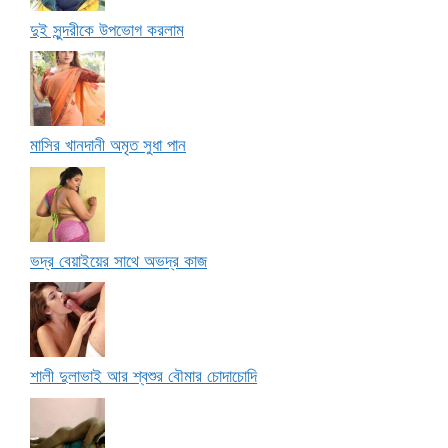
দুই সুন্দরীকে উপভোগ করলাম
মাসির খানদানী অমৃত সুধা পান
ভদ্র বেয়াইয়ের সাথে অভদ্র কাজ
শালী দুলাভাই আর শ্বশুর বৌমার চোদাচোদি