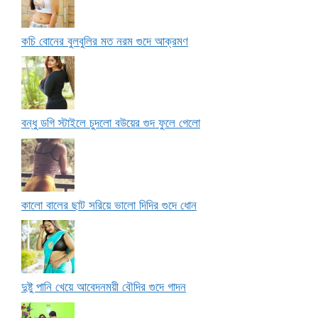
কচি বোনের বুলবুলির মত নরম গুদে আক্রমণ
বন্ধু ডগি স্টাইলে চুদলো বউয়ের গুদ ফুলে গেলো
কালো বালের ছাট সরিয়ে ভালো দিদির গুদে ধোন
দুষ্টু পানি খেয়ে আবেদনময়ী বৌদির গুদে গাদন