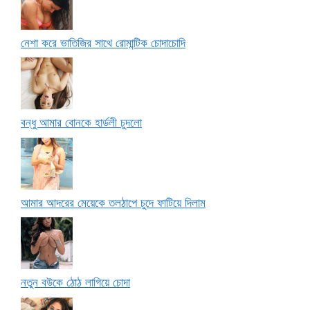
নেশা করে ভাতিজির সাথে রোমান্টিক চোদাচোদি
বন্ধু আমার বোনকে হার্ডলী চুদলো
আমার আদরের মেয়েকে তলঠাপে চুদে ফাটিয়ে দিলাম
নতুন বউকে ঠোঠ লাগিয়ে চোদা