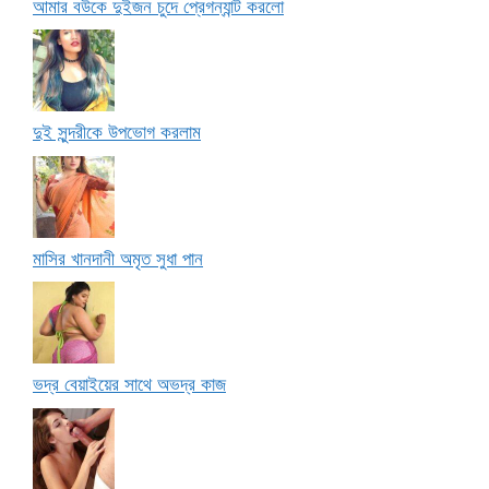
আমার বউকে দুইজন চুদে প্রেগন্যান্ট করলো
দুই সুন্দরীকে উপভোগ করলাম
মাসির খানদানী অমৃত সুধা পান
ভদ্র বেয়াইয়ের সাথে অভদ্র কাজ