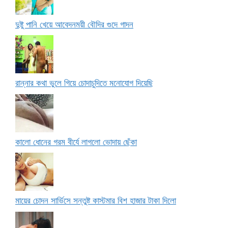
দুষ্টু পানি খেয়ে আবেদনময়ী বৌদির গুদে গাদন
রান্নার কথা ভুলে গিয়ে চোদাচুদিতে মনোযোগ দিয়েছি
কালো ধোনের গরম বীর্যে লাগলো ভোদায় ছেঁকা
মায়ের চোদন সার্ভিসে সন্তুষ্ট কাস্টমার বিশ হাজার টাকা দিলো