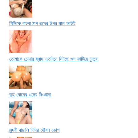
পিসিকে বাংলা ঠাপ গুদের উপর মাল আউট
তোমাকে চোদার স্বাদ এতদিনে মিটছে গুদ ফাটিয়ে চুদবো
দুই বোনের গুদের দিওয়ানা
সুন্দরী বাঙালি দিদির যৌবন ভোগ