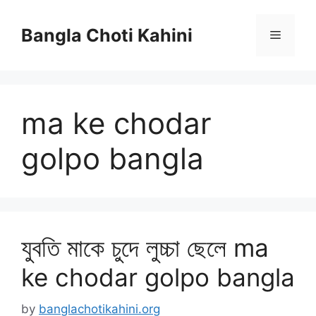
Skip
to
Bangla Choti Kahini
Menu
content
ma ke chodar
golpo bangla
যুবতি মাকে চুদে লুচ্চা ছেলে ma
ke chodar golpo bangla
by
banglachotikahini.org