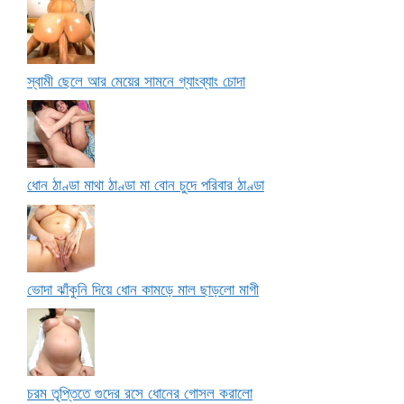
স্বামী ছেলে আর মেয়ের সামনে গ্যাংব্যাং চোদা
ধোন ঠাণ্ডা মাথা ঠাণ্ডা মা বোন চুদে পরিবার ঠাণ্ডা
ভোদা ঝাঁকুনি দিয়ে ধোন কামড়ে মাল ছাড়লো মাগী
চরম তৃপ্তিতে গুদের রসে ধোনের গোসল করালো