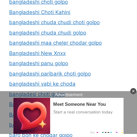
bangladeshi choti golpo
Bangladeshi Choti Kahini
bangladeshi chuda chudi choti golpo
bangladeshi chuda chudi golpo
bangladeshi maa cheler chodar golpo
Bangladeshi New Xnxx
bangladeshi panu golpo
bangladeshi paribarik choti golpo
bangladeshi vabi ke choda
bangladesi choti golpo
Bangladesi Choti Kahini Com
Bangladesi kaki chodar kahini
banglay choti golpo
baro bon ke chodar golpo