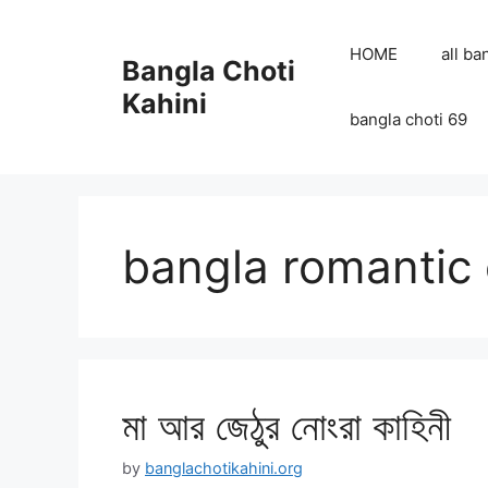
Skip
to
HOME
all ba
Bangla Choti
content
Kahini
bangla choti 69
bangla romantic 
মা আর জেঠুর নোংরা কাহিনী
by
banglachotikahini.org