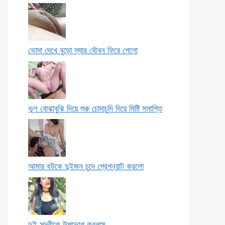
ভোদা দেখে বুড়ো স্যার যৌবন ফিরে পেলো
ভুল বোঝাবুঝি দিয়ে শুরু চোদাচুদি দিয়ে মিষ্টি সমাপ্তি
আমার বউকে দুইজন চুদে প্রেগন্যান্ট করলো
দুই সুন্দরীকে উপভোগ করলাম