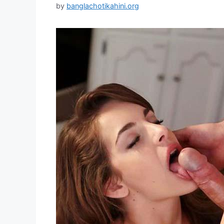
by
banglachotikahini.org