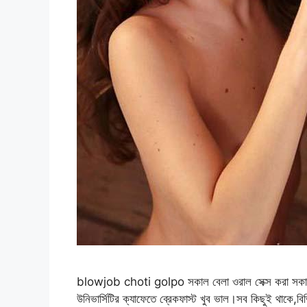
blowjob choti golpo সকাল বেলা ওরাল সেক্স করা সকাল ব
উনিভার্সিটির ক্যাফেতে ব্রেকফাস্ট খুব ভাল।সব কিছুই থাকে,ব