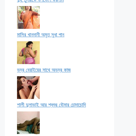
মাসির খানদানী অমৃত সুধা পান
ভদ্র বেয়াইয়ের সাথে অভদ্র কাজ
শালী দুলাভাই আর শ্বশুর বৌমার চোদাচোদি