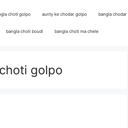
ngla choti golpo
aunty ke chodar golpo
bangla chodar
bangla choti boudi
bangla choti ma chele
choti golpo