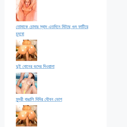
তোমাকে চোদার স্বাদ এতদিনে মিটছে গুদ ফাটিয়ে
চুদবো
দুই বোনের গুদের দিওয়ানা
সুন্দরী বাঙালি দিদির যৌবন ভোগ