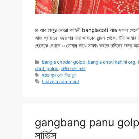
মা আর জেঠুর নোংরা কাহিনী banglacoti আজ সকাল থেকেই বাবা 
আজ প্রায় ১৫ বছর পর দাদা আসবেন লন্ডন থেকে, উনি আমার
ছেলেকে দেখতে ও তোমার সাথে সাক্ষাৎ করতে দুদিনের জন্য আ
Categories
bangla chodar golpo
,
bangla choti kahini org
,
choti golpo
,
মাগীর ভোদা চোদা
Tags
মায়ের মুখে ধোন দিয়ে চুদা
Leave a comment
gangbang panu golpo চার
সার্ভিস