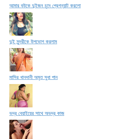
আমার বউকে দুইজন চুদে প্রেগন্যান্ট করলো
দুই সুন্দরীকে উপভোগ করলাম
মাসির খানদানী অমৃত সুধা পান
ভদ্র বেয়াইয়ের সাথে অভদ্র কাজ