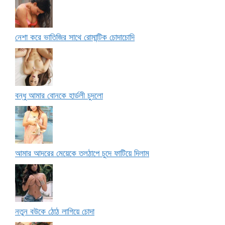
নেশা করে ভাতিজির সাথে রোমান্টিক চোদাচোদি
বন্ধু আমার বোনকে হার্ডলী চুদলো
আমার আদরের মেয়েকে তলঠাপে চুদে ফাটিয়ে দিলাম
নতুন বউকে ঠোঠ লাগিয়ে চোদা