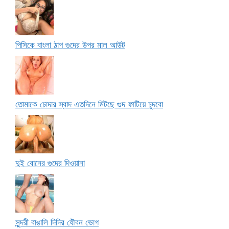
পিসিকে বাংলা ঠাপ গুদের উপর মাল আউট
তোমাকে চোদার স্বাদ এতদিনে মিটছে গুদ ফাটিয়ে চুদবো
দুই বোনের গুদের দিওয়ানা
সুন্দরী বাঙালি দিদির যৌবন ভোগ