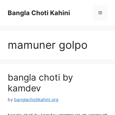
Skip
to
Bangla Choti Kahini
Menu
content
mamuner golpo
bangla choti by
kamdev
by
banglachotikahini.org