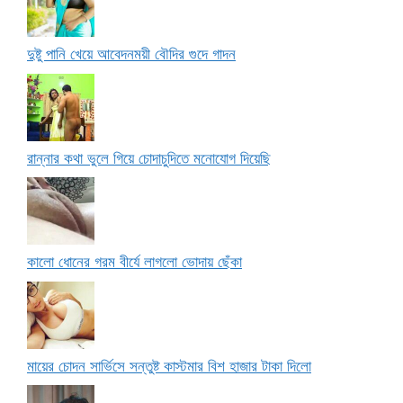
দুষ্টু পানি খেয়ে আবেদনময়ী বৌদির গুদে গাদন
রান্নার কথা ভুলে গিয়ে চোদাচুদিতে মনোযোগ দিয়েছি
কালো ধোনের গরম বীর্যে লাগলো ভোদায় ছেঁকা
মায়ের চোদন সার্ভিসে সন্তুষ্ট কাস্টমার বিশ হাজার টাকা দিলো