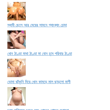
স্বামী ছেলে আর মেয়ের সামনে গ্যাংব্যাং চোদা
ধোন ঠাণ্ডা মাথা ঠাণ্ডা মা বোন চুদে পরিবার ঠাণ্ডা
ভোদা ঝাঁকুনি দিয়ে ধোন কামড়ে মাল ছাড়লো মাগী