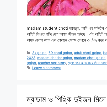
madam student choti পাঠকবৃন্দ, আমি এই সাইটের এক
কাহিনী লিখতে যাচ্ছি যেটা আমার জীবনে ঘটেছে। এই কাহিন
কাপড় কেনার জন্য এক দোকানে গেলাম যেখানে ৩০/৩২ বছর ব
Categories
3x golpo
,
69 choti golpo
,
adult choti golpo
,
ba
2023
,
madam chodar golpo
,
madam choti golpo
golpo
,
teacher sex story
,
প্রথম যখন আমার মাঝে যৌবন আস
Leave a comment
ম্যাডাম ও পিঙ্কি দুইজন মিলে