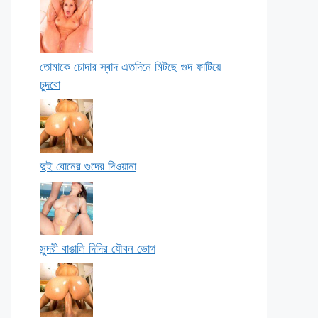
তোমাকে চোদার স্বাদ এতদিনে মিটছে গুদ ফাটিয়ে
চুদবো
দুই বোনের গুদের দিওয়ানা
সুন্দরী বাঙালি দিদির যৌবন ভোগ