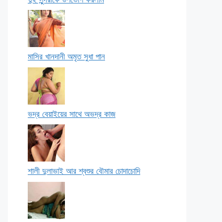
মাসির খানদানী অমৃত সুধা পান
ভদ্র বেয়াইয়ের সাথে অভদ্র কাজ
শালী দুলাভাই আর শ্বশুর বৌমার চোদাচোদি