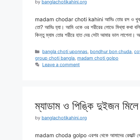
by
banglachotikahini.org
madam chodar choti kahini আমিঃ তোর রস ও খুব স্বা
তো? আমিঃ হ্যা। আমি ওকে ওর শরীরের লোভে মিথ্যা কথা বলি
কিন্তু ম্যাম তোর শরীরে হাত দেয় সেটা আমার ভাল লাগেনা। আ
Categories
bangla choti uponnas
,
bondhur bon chuda
,
co
group choti bangla
,
madam choti golpo
Leave a comment
ম্যাডাম ও পিঙ্কি দুইজন মিলে
by
banglachotikahini.org
madam choda golpo এরপর থেকে আমাদের রেজাল্ট বের হওয়