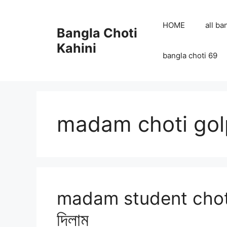
Skip
to
HOME
all ba
Bangla Choti
content
Kahini
bangla choti 69
madam choti go
madam student choti পুরা
দিলাম