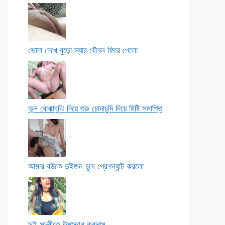
ভোদা দেখে বুড়ো স্যার যৌবন ফিরে পেলো
ভুল বোঝাবুঝি দিয়ে শুরু চোদাচুদি দিয়ে মিষ্টি সমাপ্তি
আমার বউকে দুইজন চুদে প্রেগন্যান্ট করলো
দুই সুন্দরীকে উপভোগ করলাম