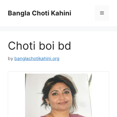
Skip
to
Bangla Choti Kahini
Menu
content
Choti boi bd
by
banglachotikahini.org