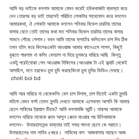
আমি বড় ভাইকে বললাম আমাকে যেমন করেই হউককাজটা ব্যবস্তা করে
দেন।তারপর বড় ভাই তারসেই পরিচিত লোকটার সাথেফোন করে বললেন
আমারকথা, ঐ লোকটা আমাকে বললেন শনিবার বিকেল চারটায় তাদের
বাসায় যেতে।তাই তাদের কথা মত শনিবার বিকেল চারটায় তাদের বাসার
সামনে পৌছে গেলাম। যখন আমি তাদের ফ্লাটের কলিংবেল চাপ দিব ঠিক
তখন হটাৎ করে কিসেরএকটা আওয়াজ আমার কানেএসে লাগল, কিছুই
বুঝতে পারলাম না কলিং বেলচাপ না দিয়ে চুপকরে দারিয়ে আছি কিন্তু
একটু পরেইবোঝা গেল আওয়াজ টাকিসের।আওয়াজ টা এই ফ্ল্যাট থেকেই
আসছিল, মনে হয়কেও চুদা চুদি করছেকিংবা চুদা চুদির ভিডিও দেখছে।
choti boi bd
আমি আর দারিয়ে না থেকেকলিং বেল চাপ দিলাম, চাপ দিতেই একটা সুন্দরি
মহিলা যেমন ফর্সা তেমন সুন্দরি দেখতে আমাকে এসেবল্ল আপনি কি আমার
ছেলে লাবিবের ট্রায়াল টিচার? আমি বললামজি আন্টি। তারপর আমাকে
বললেন দারিয়ে নাথেকে রুমে আসুন।রুমে যাওয়ার পর উনিআমাকে
বললেন- উনারহাসবেন্ড ডাক্তার তাই সময় পাননা ছেলে কে পরাতে।
উনারছেলের নাম লাবিব ৫বছর। লাবিবের বাপ আজবাসায় আছেন আজ