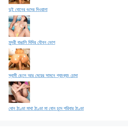
দুই বোনের গুদের দিওয়ানা
সুন্দরী বাঙালি দিদির যৌবন ভোগ
স্বামী ছেলে আর মেয়ের সামনে গ্যাংব্যাং চোদা
ধোন ঠাণ্ডা মাথা ঠাণ্ডা মা বোন চুদে পরিবার ঠাণ্ডা