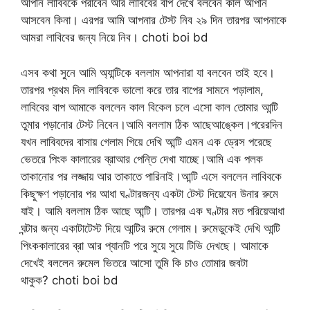
আপনি লাবিবকে পরাবেন আর লাবিবের বাপ দেখে বলবেন কাল আপনি
আসবেন কিনা। এরপর আমি আপনার টেস্ট নিব ২৯ দিন তারপর আপনাকে
আমরা লাবিবের জন্য নিয়ে নিব। choti boi bd
এসব কথা সুনে আমি অ্যান্টিকে বললাম আপনারা যা বলবেন তাই হবে।
তারপর প্রথম দিন লাবিবকে ভালো করে তার বাপের সামনে পড়ালাম,
লাবিবের বাপ আমাকে বললেন কাল বিকেল চলে এসো কাল তোমার আন্টি
তুমার পড়ানোর টেস্ট নিবেন।আমি বললাম ঠিক আছেআঙ্কেল।পরেরদিন
যখন লাবিবদের বাসায় গেলাম গিয়ে দেখি আন্টি এমন এক ড্রেস পরেছে
ভেতরে পিংক কালারের ব্রাআর পেন্তি দেখা যাচ্ছে।আমি এক পলক
তাকানোর পর লজ্জায় আর তাকাতে পারিনাই।আন্টি এসে বললেন লাবিবকে
কিছুক্ষণ পড়ানোর পর আধা ঘণ্টারজন্য একটা টেস্ট দিয়েযেন উনার রুমে
যাই। আমি বললাম ঠিক আছে আন্টি। তারপর এক ঘণ্টার মত পরিয়েআধা
ঘন্টার জন্য একাটাটেস্ট দিয়ে আন্টির রুমে গেলাম। রুমেডুকেই দেখি আন্টি
পিংককালারের ব্রা আর প্যানটি পরে সুয়ে সুয়ে টিভি দেখছে। আমাকে
দেখেই বললেন রুমেল ভিতরে আসো তুমি কি চাও তোমার জবটা
থাকুক? choti boi bd