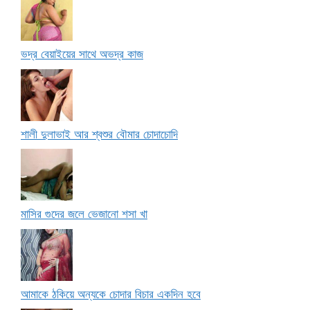
ভদ্র বেয়াইয়ের সাথে অভদ্র কাজ
শালী দুলাভাই আর শ্বশুর বৌমার চোদাচোদি
মাসির গুদের জলে ভেজানো শসা খা
আমাকে ঠকিয়ে অন্যকে চোদার বিচার একদিন হবে