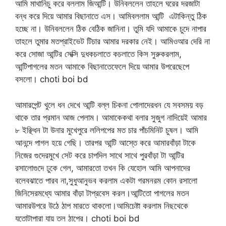
আমি মাথানিচু করে বললাম জিআন্টি। উনিবললেন তাহলে ঘরের দরজাটা
বন্ধ করে দিয়ে আমার বিছানাতে এস। আমিবললাম আন্টি এটাকিন্তু ঠিক
হচ্ছে না। উনিবললেন ঠিক বেঠিক জানিনা। তুমি যদি আমাকে চুদে নাপার
তাহলে তুমার মতপ্রাইভেট টিচার আমার দরকার নেই। আমিওআর দেরি না
করে সোজা আন্টির সেক্সি দুধকচলাতে কচলাতে কিস সুরুকরলাম,
আন্টিপাগলের মতন আমাকে বিছানাতেফেলে দিয়ে আমার উপরেছেপে
বসলো। choti boi bd
আমারপেন্ট খুলে ধন দেখে আন্টি বল্ল চিকনা পোলাদেরধন যে সবসময় বড়
থাকে তার প্রমান আজ পেলাম। আমাকেকথা বলার সুজুগ নাদিয়েই আমার
৮ ইঞ্ছিধন টা উনার মুখেপুরে ললিপপের মত চার পাঁচমিনিট চুষল। আমি
আনন্দে পাগল হয়ে গেছি। তারপর আন্টি আস্তে করে আমারবাঁড়া টাকে
নিজের গুদেরমুখে সেট করে চাপদিল সাথে সাথে পুরবাঁড়া টা আন্টির
রসালোগুদে ঢুকে গেল, আমারতো তখন কি যেহোল আমি আপনাদের
বলেবঝাতে পারব না,সুধুআনুভব করলাম একটা গরমনরম কোন রসালো
জিনিসেরমধ্যে আমার বাঁড়া টাপ্রবেস করল।আন্টিতো পাগলের মতন
আমারউপরে উঠে ঠাপ মারতে থাকলো।আমিচেষ্টা করলাম নিছথেকে
যতোটাপারা যায় তল ঠাপের। choti boi bd