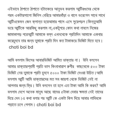
এইভাবে ঠাপাতে ঠাপাতে হটাতকরে আনুভব করলাম আন্টিরগুদের থেকে
গরম একটারসালো জিনিস বেরিয়ে আমারবাঁড়া ও বালে ভরেগেল সাথে সাথে
আন্টিওকেমন জেন ক্লান্ত হয়েআমার পাসে এসে সুয়েপড়ল।কিন্তুআমি
ভয়ে আন্টিকে আরকিছু করলাম না,একটুপরে কোন কথা নাবলে নিজের
জামাকাপড় পরেআন্টি আমাকে বল্ল এখনথেকে প্রতিদিন আমাকে একবার
করেচুদবে তার জন্য তুমাকে প্রতি দিন কত টাকাকরে ভিজিট দিতে হবে।
choti boi bd
আমি বললাম কিসের আবারভিজিট আমিত ডাক্তার না। উনি বললেন
আমার ডাক্তারশ্বামী প্রতি ভাল কিংবাখারাপ রুগীর কাছথেকে ৫০০ টাকা
ভিজিট নেয় তুমাকে প্রতি চুদনে ৫০০০ টাকা ভিজিট দেওয়া উচিত।আমি
বললাম আন্টি আমি ডাক্তারদের মত সব জায়গা থেকে ভিজিট নেই না
আপনার জন্য ফ্রি। উনি বললেন তা হলে এত টাকা আমি কি করব? আমি
বললাম দেশে অনেক মানুষ আছে যাদের ৫টাকা দেবার ক্ষমতা নেই তাদের
দিয়ে দেন।এ কথা বলার পর আন্টি কে একটা কিস দিয়ে আবার লাবিবকে
পড়াতে চলে গেলাম। choti boi bd