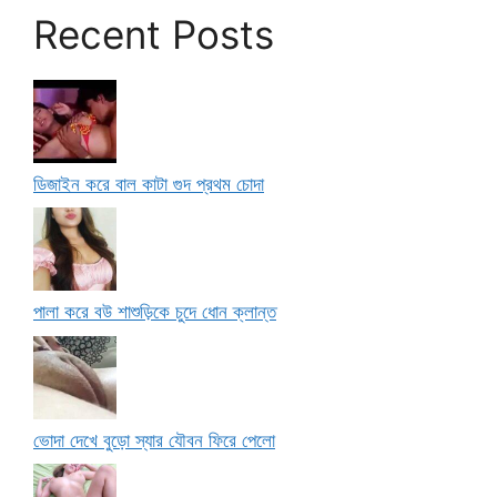
Recent Posts
ডিজাইন করে বাল কাটা গুদ প্রথম চোদা
পালা করে বউ শাশুড়িকে চুদে ধোন ক্লান্ত
ভোদা দেখে বুড়ো স্যার যৌবন ফিরে পেলো