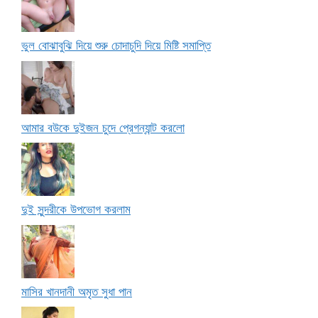
ভুল বোঝাবুঝি দিয়ে শুরু চোদাচুদি দিয়ে মিষ্টি সমাপ্তি
আমার বউকে দুইজন চুদে প্রেগন্যান্ট করলো
দুই সুন্দরীকে উপভোগ করলাম
মাসির খানদানী অমৃত সুধা পান