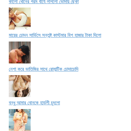
কালো ধোনের গরম বীর্যে লাগলো ভোদায় ছেঁকা
মায়ের চোদন সার্ভিসে সন্তুষ্ট কাস্টমার বিশ হাজার টাকা দিলো
নেশা করে ভাতিজির সাথে রোমান্টিক চোদাচোদি
বন্ধু আমার বোনকে হার্ডলী চুদলো