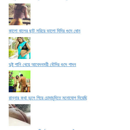
কালো বালের ছাট সরিয়ে ভালো দিদির গুদে ধোন
দুষ্টু পানি খেয়ে আবেদনময়ী বৌদির গুদে গাদন
রান্নার কথা ভুলে গিয়ে চোদাচুদিতে মনোযোগ দিয়েছি