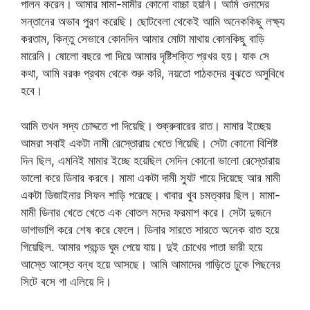
পালন করেন। আমার মামা-মামীর কোনো বাচ্চা হয়নি। আমি ওনাদের
সন্তানের অভাব পুরণ করেছি। ছোটবেলা থেকেই আমি অনেককিছু লক্ষ্য
করতাম, কিন্তু সেভাবে কোনদিন আমার মোটা মাথায় কোনকিছু বাড়ি
মারেনি। ষোলো বছরে পা দিয়ে আমার দৃষ্টিশক্তি প্রখর হয়। যাক সে
কথা, আমি বরঞ্চ প্রথম থেকে শুরু করি, নয়তো পাঠকদের বুঝতে অসুবিধে
হবে।
আমি তখন সদ্য চোদ্দতে পা দিয়েছি। শুক্রুবারের রাত। মামার ইচ্ছেয়
আমরা সবাই একটা নামী রেস্তোরায় খেতে গিয়েছি। সেটা কোনো বিশিষ্ট
দিন ছিল, এমনিই মামার ইচ্ছে হয়েছিল সেদিন কোনো ভালো রেস্তোরায়
ভালো করে ডিনার করবে। মামা একটা দামী স্যুট গায়ে দিয়েছে আর মামী
একটা ডিজাইনার সিফন শাড়ি পরেছে। খাবার খুব চমত্কার ছিল। মামা-
মামী ডিনার খেতে খেতে এক বোতল মদের ফরমাশ করে। সেটা দুজনে
ভাগাভাগি করে শেষ করে ফেলে। ডিনার সারতে সারতে অনেক রাত হয়ে
গিয়েছিল. আমার প্রচন্ড ঘুম পেয়ে যায়। দুই চোখের পাতা ভারী হয়ে
আস্তে আস্তে বন্ধ হয়ে আসছে। আমি আমাদের গাড়িতে ঢুকে পিছনের
সিটে বসে গা এলিয়ে দি।