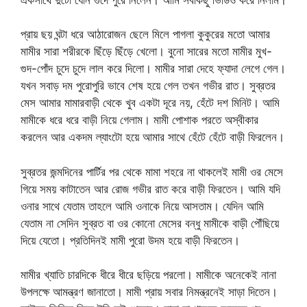
প্রায় ছয় ঘন্টা ধরে আঠারোজন ছেলে মিলে পাগলা কুকুরের মতো আমার
মামীর সারা শরীরকে ছিঁড়ে ছিঁড়ে খেলো। বুনো সারের মতো মামীর মুখ-
গুদ-পোঁদ চুদে চুদে লাল করে দিলো। মামীর সারা দেহে ফ্যাদা লেগে গেল।
যখন সবাড় দম পুরোপুরি ভাবে শেষ হয়ে গেল তখন গভীর রাত। সুব্রতর
মেস আমার মামারবাড়ী থেকে খুব একটা দূরে নয়, হেঁটে দশ মিনিট। আমি
মামীকে ধরে ধরে বাড়ী নিয়ে গেলাম। মামী পোশাক পরতে অস্বীকার
করলেন আর একদম ল্যাংটো হয়ে আমার সাথে হেঁটে হেঁটে বাড়ী ফিরলেন।
সুব্রতর জন্মদিনের পার্টির পর থেকে মামা শহরে না থাকলেই মামী ওর মেসে
গিয়ে সময় কাটাতেন আর রোজ গভীর রাত করে বাড়ী ফিরতেন। আমি যদি
ওনার সাথে যেতাম তাহলে আমি ওনাকে নিয়ে আসতাম। যেদিন আমি
যেতাম না সেদিন সুব্রত বা ওর কোনো মেসের বন্ধু মামীকে বাড়ী পৌঁছিয়ে
দিয়ে যেতো। প্রতিদিনই মামী পুরো উদম হয়ে বাড়ী ফিরতেন।
মামীর খ্যাতি চারদিকে ধীরে ধীরে ছড়িয়ে পরলো। মামীকে অনেকেই নানা
উপলক্ষে আমন্ত্রণ জানাতো। মামী প্রায় সবার নিমন্ত্রনেই সাড়া দিতেন।