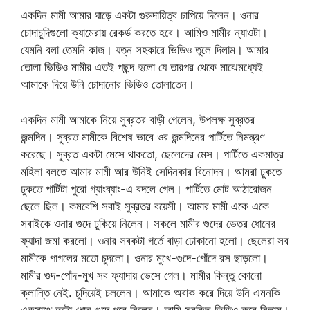
একদিন মামী আমার ঘাড়ে একটা গুরুদায়িত্ব চাপিয়ে দিলেন। ওনার
চোদাচুদিগুলো ক্যামেরায় রেকর্ড করতে হবে। আমিও মামীর ন্যাওটা।
যেমনি বলা তেমনি কাজ। যত্ন সহকারে ভিডিও তুলে দিলাম। আমার
তোলা ভিডিও মামীর এতই পছন্দ হলো যে তারপর থেকে মাঝেমধ্যেই
আমাকে দিয়ে উনি চোদানোর ভিডিও তোলাতেন।
একদিন মামী আমাকে নিয়ে সুব্রতর বাড়ী গেলেন, উপলক্ষ সুব্রতর
জন্মদিন। সুব্রত মামীকে বিশেষ ভাবে ওর জন্মদিনের পার্টিতে নিমন্ত্রণ
করেছে। সুব্রত একটা মেসে থাকতো, ছেলেদের মেস। পার্টিতে একমাত্র
মহিলা বলতে আমার মামী আর উনিই সেদিনকার বিনোদন। আমরা ঢুকতে
ঢুকতে পার্টিটা পুরো গ্যাংব্যাং-এ বদলে গেল। পার্টিতে মোট আঠারোজন
ছেলে ছিল। কমবেশি সবাই সুব্রতর বয়েসী। আমার মামী একে একে
সবাইকে ওনার গুদে ঢুকিয়ে নিলেন। সকলে মামীর গুদের ভেতর ধোনের
ফ্যাদা জমা করলো। ওনার সবকটা গর্তে বাড়া ঢোকানো হলো। ছেলেরা সব
মামীকে পাগলের মতো চুদলো। ওনার মুখে-গুদে-পোঁদে রস ছাড়লো।
মামীর গুদ-পোঁদ-মুখ সব ফ্যাদায় ভেসে গেল। মামীর কিন্তু কোনো
ক্লান্তি নেই. চুদিয়েই চললেন। আমাকে অবাক করে দিয়ে উনি এমনকি
একসাথে দুটো ধোন গুদে পুরে নিলেন। আমি সবকিছু ভিডিও করে নিলাম।