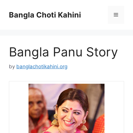
Skip
to
Bangla Choti Kahini
Menu
content
Bangla Panu Story
by
banglachotikahini.org