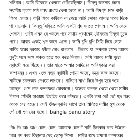
শনিবার। আমি বিকেলে খেলতে বেরিয়েছিলাম। কিন্তু জলসার জন্য
স্থানীয় ক্লাব মাঠ বন্ধ রাখায় খেলা হলো না। আমি বিষণ্ণ মনে বাড়ী
ফিরে এলাম। বাড়ী ফিরে কাউকে না পেয়ে আমি সোজা আমার ঘরের দিকে
পা বাড়ালাম। কিন্তু সিড়িতে আমি একটা শব্দ শুনতে পেলাম। আমি থেমে
গেলাম। শব্দটা এমন যে শুনলে পরে মাথায় প্রথমেই যৌনতার চিন্তা ঢুকে
পরে। আবার একই শব্দ কানে এলো। আমি চুপি চুপি সিড়ি দিয়ে নেমে
মামীর ঘরের দরজার ফাঁকে চোখ রাখলাম। ভিতরে যা দেখলাম তাতে আমার
নুনুটা সঙ্গে সঙ্গে শক্ত হতে শুরু করে দিলাম। দেখি আমার মামী পুরো
ল্যাংটো হয়ে খিঁচ্ছেন। তার হাতে আমার সেদিনের আবিষ্কার করা
কম্পযন্ত্র। এখন ওতে নতুন ব্যাটারী পোড়া আছে, যন্ত্র কাজ করছে।
মামীকে চমত্কার দেখতে লাগছে। বালিশে মাথা দিয়ে উপুর হয়ে শুয়ে
আছেন. গুদে লাল কম্পযন্ত্র ঢোকানো। যন্ত্রের কম্পন খেতে খেতে মামীর
বিশাল পোঁদটা হাওয়ায় তিরতির করে কাঁপছে। একটা চাপা ভোঁ ভোঁ শব্দ যন্ত্র
থেকে বের হচ্ছে। সেই গুঁজনধ্বনির সাথে তাল মিলিয়ে মামীর মুখ থেকে
গোঁ গোঁ শব্দ বের হচ্ছে। bangla panu story
“উঃ উঃ আঃ আঃ! চোদ, চোদ, আমাকে চোদ!” মামী চিত্কার করে উঠলো
আর ধপ করে বিছানায় দেহ ছেড়ে দিলো। মামীর গুদে তখনো কম্পযন্ত্র