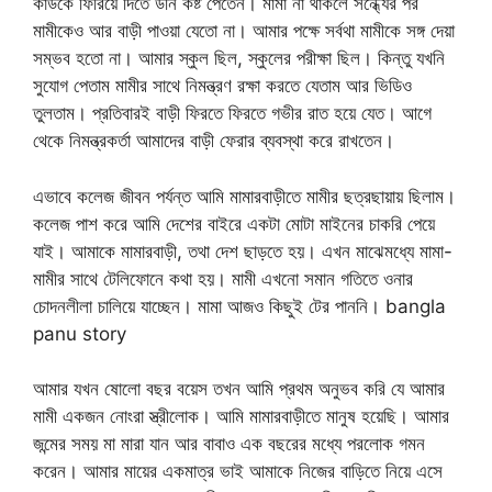
কাউকে ফিরিয়ে দিতে উনি কষ্ট পেতেন। মামা না থাকলে সন্ধ্যের পর
মামীকেও আর বাড়ী পাওয়া যেতো না। আমার পক্ষে সর্বথা মামীকে সঙ্গ দেয়া
সম্ভব হতো না। আমার স্কুল ছিল, স্কুলের পরীক্ষা ছিল। কিন্তু যখনি
সুযোগ পেতাম মামীর সাথে নিমন্ত্রণ রক্ষা করতে যেতাম আর ভিডিও
তুলতাম। প্রতিবারই বাড়ী ফিরতে ফিরতে গভীর রাত হয়ে যেত। আগে
থেকে নিমন্ত্রকর্তা আমাদের বাড়ী ফেরার ব্যবস্থা করে রাখতেন।
এভাবে কলেজ জীবন পর্যন্ত আমি মামারবাড়ীতে মামীর ছত্রছায়ায় ছিলাম।
কলেজ পাশ করে আমি দেশের বাইরে একটা মোটা মাইনের চাকরি পেয়ে
যাই। আমাকে মামারবাড়ী, তথা দেশ ছাড়তে হয়। এখন মাঝেমধ্যে মামা-
মামীর সাথে টেলিফোনে কথা হয়। মামী এখনো সমান গতিতে ওনার
চোদনলীলা চালিয়ে যাচ্ছেন। মামা আজও কিছুই টের পাননি। bangla
panu story
আমার যখন ষোলো বছর বয়েস তখন আমি প্রথম অনুভব করি যে আমার
মামী একজন নোংরা স্ত্রীলোক। আমি মামারবাড়ীতে মানুষ হয়েছি। আমার
জন্মের সময় মা মারা যান আর বাবাও এক বছরের মধ্যে পরলোক গমন
করেন। আমার মায়ের একমাত্র ভাই আমাকে নিজের বাড়িতে নিয়ে এসে