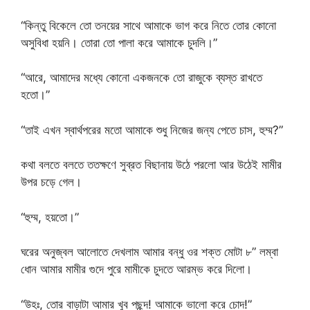
“কিন্তু বিকেলে তো তনয়ের সাথে আমাকে ভাগ করে নিতে তোর কোনো
অসুবিধা হয়নি। তোরা তো পালা করে আমাকে চুদলি।”
“আরে, আমাদের মধ্যে কোনো একজনকে তো রাজুকে ব্যস্ত রাখতে
হতো।”
“তাই এখন স্বার্থপরের মতো আমাকে শুধু নিজের জন্য পেতে চাস, হুম্ম?”
কথা বলতে বলতে ততক্ষণে সুব্রত বিছানায় উঠে পরলো আর উঠেই মামীর
উপর চড়ে গেল।
“হুম্ম, হয়তো।”
ঘরের অনুজ্বল আলোতে দেখলাম আমার বন্ধু ওর শক্ত মোটা ৮” লম্বা
ধোন আমার মামীর গুদে পুরে মামীকে চুদতে আরম্ভ করে দিলো।
“উহঃ, তোর বাড়াটা আমার খুব পছন্দ! আমাকে ভালো করে চোদ!”