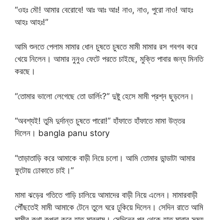
“ওহঃ মৌ! আমার বেরোবে! আঃ আঃ আঃ! নাও, নাও, পুরো নাও! আহঃ
আহঃ আহঃ!”
আমি শুনতে পেলাম মামার ধোন চুষতে চুষতে মামী মামার রস গবগব করে
খেয়ে নিলেন। আমার নুনুও ফেটে পরতে চাইছে, মুক্তি পাবার জন্য মিনতি
করছে।
“তোমার ভালো লেগেছে তো ডার্লিং?” দুষ্টু হেসে মামী প্রশ্ন ছুড়লেন।
“অবশ্যই! তুমি দুর্দান্ত চুষতে পারো!” হাঁফাতে হাঁফাতে মামা উত্তর
দিলেন। bangla panu story
“তাড়াতাড়ি করে আমাকে বাড়ী নিয়ে চলো। আমি তোমার ডান্ডাটা আমার
ফুটোয় ঢোকাতে চাই।”
মামা ঝড়ের গতিতে গাড়ি চালিয়ে আমাদের বাড়ী নিয়ে এলেন। মামারবাড়ী
পৌঁছতেই মামী আমাকে টেনে তুলে ঘরে ঢুকিয়ে দিলেন। সেদিন রাতে আমি
মামীর কথা কল্পনা করে হাত মারলাম। সেদিনের পর থেকে হাত মারার সময়