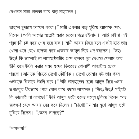
দেখলাম মামা হালকা করে ঘাড় নাড়ালেন।
তাহলে চুপচাপ আয়েশ করো।” মামী একবার ঘাড় ঘুরিয়ে আমাকে দেখে
নিলেন।আমি আগের মতোই মরার মতোন পরে রইলাম। আমি চাইনা এই
প্রদর্শনী চট করে শেষ হয়ে যাক। মামী আবার ফিরে বসে একটা হাত তার
খোলা গুদে রেখে হালকা করে একবার আঙ্গুল দিয়ে গুদ ঘষলেন। “উহঃ
উহঃ! কি ভালোই না লাগছে!মামীর গুদে হালকা চুল দেখতে পেলাম আর
উনি গুদে উংলি করার সময় গুদের ভিতরের গোলাপী আভাটাও চোখে
পরলো।আমাকে খিঁচতে দেখো কৌশিক। দেখো তোমার বউ তার গরম
গুদটাকে কিভাবে উংলি করে।” উনি ডানহাতের দুটো আঙ্গুল দিয়ে ওনার
ভগাঙ্কুর ধীরভাবে গোল গোল করে ঘষতে লাগলেন। “উহঃ উহঃ! সত্যিই
কি ভালোই না লাগছে!” উনি আঙ্গুল দুটো গুদের মধ্যে ঢুকিয়ে দিলেন আর
অল্পক্ষণ রেখে আবার বের করে নিলেন। “চাখো!” মামার মুখে আঙ্গুল দুটো
ঢুকিয়ে দিলেন। “কেমন লাগছে?”
“ম্ম্মম্ম্ম!”