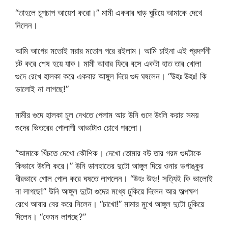
“তাহলে চুপচাপ আয়েশ করো।” মামী একবার ঘাড় ঘুরিয়ে আমাকে দেখে
নিলেন।
আমি আগের মতোই মরার মতোন পরে রইলাম। আমি চাইনা এই প্রদর্শনী
চট করে শেষ হয়ে যাক। মামী আবার ফিরে বসে একটা হাত তার খোলা
গুদে রেখে হালকা করে একবার আঙ্গুল দিয়ে গুদ ঘষলেন। “উহঃ উহঃ! কি
ভালোই না লাগছে!”
মামীর গুদে হালকা চুল দেখতে পেলাম আর উনি গুদে উংলি করার সময়
গুদের ভিতরের গোলাপী আভাটাও চোখে পরলো।
“আমাকে খিঁচতে দেখো কৌশিক। দেখো তোমার বউ তার গরম গুদটাকে
কিভাবে উংলি করে।” উনি ডানহাতের দুটো আঙ্গুল দিয়ে ওনার ভগাঙ্কুর
ধীরভাবে গোল গোল করে ঘষতে লাগলেন। “উহঃ উহঃ! সত্যিই কি ভালোই
না লাগছে!” উনি আঙ্গুল দুটো গুদের মধ্যে ঢুকিয়ে দিলেন আর অল্পক্ষণ
রেখে আবার বের করে নিলেন। “চাখো!” মামার মুখে আঙ্গুল দুটো ঢুকিয়ে
দিলেন। “কেমন লাগছে?”