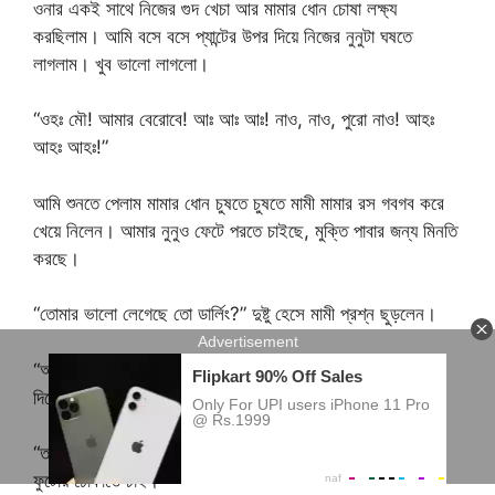
ওনার একই সাথে নিজের গুদ খেচা আর মামার ধোন চোষা লক্ষ্য
করছিলাম। আমি বসে বসে প্যান্টের উপর দিয়ে নিজের নুনুটা ঘষতে
লাগলাম। খুব ভালো লাগলো।
“ওহঃ মৌ! আমার বেরোবে! আঃ আঃ আঃ! নাও, নাও, পুরো নাও! আহঃ
আহঃ আহঃ!”
আমি শুনতে পেলাম মামার ধোন চুষতে চুষতে মামী মামার রস গবগব করে
খেয়ে নিলেন। আমার নুনুও ফেটে পরতে চাইছে, মুক্তি পাবার জন্য মিনতি
করছে।
“তোমার ভালো লেগেছে তো ডার্লিং?” দুষ্টু হেসে মামী প্রশ্ন ছুড়লেন।
“অবশ্যই! তুমি দুর্দান্ত চুষতে পারো!” হাঁফাতে হাঁফাতে মামা উত্তর
দিলেন।
“তাড়াতাড়ি করে আমাকে বাড়ী নিয়ে চলো। আমি তোমার ডান্ডাটা আমার
ফুটোয় ঢোকাতে চাই।”