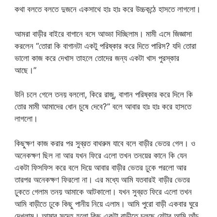
কথা বলতে বলতে দুজনে একসাথে হাঃ হাঃ করে উচ্চকন্ঠে হাসতে লাগলো।
আমরা বাড়ীর বাইরে বাগানে বসে আড্ডা দিচ্ছিলাম। মামী এসে জিজ্ঞাসা
করলেন “তোরা কি বাগানটা একটু পরিষ্কার করে দিতে পারিস? যদি তোরা
ভালো কাজ করে দেখাস তাহলে তোদের জন্য একটা খাস পুরস্কার
আছে।”
উনি চলে গেলে তনয় বললো, কিরে রাজু, বাগান পরিষ্কার করে দিলে কি
তোর মামী আমাদের ধোন চুষে দেবে?” বলে আবার হাঃ হাঃ করে হাসতে
লাগলো।
কিছুক্ষণ কাজ করার পর সুব্রত বাথরুম যাবে বলে বাড়ীর ভেতর গেল। ও
অনেকক্ষণ ছিল না আর যখন ফিরে এলো তখন তনয়ের কানে কি যেন
একটা ফিসফিস করে বলে দিয়ে আবার বাড়ীর ভেতর ঢুকে পরলো আর
তারপর অনেকক্ষণ ফিরলো না। এর মধ্যে আমি যতবারই বাড়ীর ভেতর
ঢুকতে গেলাম তনয় আমাকে আটকালো। যখন সুব্রত ফিরে এলো তখন
আমি বাড়ীতে ঢুকে কিছু পানীয় নিয়ে এলাম। আমি পুরো বাড়ী একবার ঘুরে
দেখলাম। আমার সন্দেহ হলো কিছু একটা বাড়ীতে চলছে যেটার আমি আঁচ