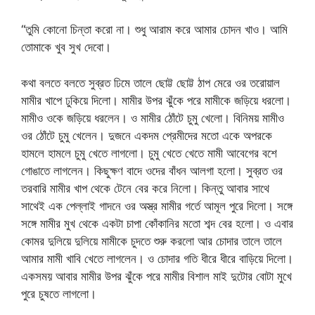
“তুমি কোনো চিন্তা করো না। শুধু আরাম করে আমার চোদন খাও। আমি
তোমাকে খুব সুখ দেবো।
কথা বলতে বলতে সুব্রত ঢিমে তালে ছোট্ট ছোট্ট ঠাপ মেরে ওর তরোয়াল
মামীর খাপে ঢুকিয়ে দিলো। মামীর উপর ঝুঁকে পরে মামীকে জড়িয়ে ধরলো।
মামীও ওকে জড়িয়ে ধরলেন। ও মামীর ঠোঁটে চুমু খেলো। বিনিময় মামীও
ওর ঠোঁটে চুমু খেলেন। দুজনে একদম প্রেমীদের মতো একে অপরকে
হামলে হামলে চুমু খেতে লাগলো। চুমু খেতে খেতে মামী আবেগের বশে
গোঙাতে লাগলেন। কিছুক্ষণ বাদে ওদের বাঁধন আলগা হলো। সুব্রত ওর
তরবারি মামীর খাপ থেকে টেনে বের করে নিলো। কিন্তু আবার সাথে
সাথেই এক পেল্লাই গাদনে ওর অস্ত্র মামীর গর্তে আমূল পুরে দিলো। সঙ্গে
সঙ্গে মামীর মুখ থেকে একটা চাপা কোঁকানির মতো শব্দ বের হলো। ও এবার
কোমর দুলিয়ে দুলিয়ে মামীকে চুদতে শুরু করলো আর চোদার তালে তালে
আমার মামী খাবি খেতে লাগলেন। ও চোদার গতি ধীরে ধীরে বাড়িয়ে দিলো।
একসময় আবার মামীর উপর ঝুঁকে পরে মামীর বিশাল মাই দুটোর বোটা মুখে
পুরে চুষতে লাগলো।