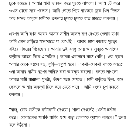
ঢুকে রয়েছে। আমার মাথা ভনভন করে ঘুরতে লাগলো। আমি চট করে
ওখান থেকে সরে পরলাম। আমি দৌড়ে গিয়ে বাথরুমে ঢুকে খিল দিলাম
আর মনের আনন্দে মামীকে কল্পনায় চুদতে চুদতে হাত মারতে লাগলাম।
এরপর আমি যখন আবার আমার মামীর আসল রূপ দেখতে পেলাম তখন
আমি চোদ্দ ছাড়িয়ে পনেরোতে পা রেখেছি। আবার মামা কাজের সুত্রে
বাইরে শহরের গিয়েছেন। আমার দুই বন্ধু তনয় আর সুব্রত আমাদের
বাড়ীতে আড্ডা দিতে এসেছিল। আমরা একসাথে মাঠে খেলি। ওরা দুজন
আমার থেকে বয়সে বড়, কুড়ি-একুশ হবে। একথা-সেকথা বলতে বলতে
ওরা আমার মামীর রূপের তারিফ করা আরম্ভ করলো। বলতে লাগলো
আমার মামী মারাত্মক সুন্দরী, ভীষণ গরম দেখতে। মামী বাড়ীতে ছিল. শুনে
ফেললে আমার অবস্থা ঢিলে হয়ে যেতে পারে। আমি ওদের চুপ করতে
বললাম।
“রাজু, তোর মামীকে ফাটাফাটি দেখতে। শালা দেখলেই ধোনটা টনটন
করে। বোকাচোদা খানকি মাগির গুদে বাড়া ঢোকাতে ব্যাপক লাগবে।” তনয়
বলে উঠলো।