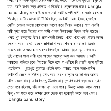
কথা, আমি বরঞ্চ প্রথম থেকে শুরু করি, নয়তো পাঠকদের বুঝতে অসুবিধে
হবে।আমি তখন সদ্য চোদ্দতে পা দিয়েছি। শুক্রুবারের রাত। bangla
panu story মামার ইচ্ছেয় আমরা সবাই একটা নামী রেস্তোরায় খেতে
গিয়েছি। সেটা কোনো বিশিষ্ট দিন ছিল, এমনিই মামার ইচ্ছে হয়েছিল
সেদিন কোনো ভালো রেস্তোরায় ভালো করে ডিনার করবে। মামা একটা
দামী স্যুট গায়ে দিয়েছে আর মামী একটা ডিজাইনার সিফন শাড়ি পরেছে।
খাবার খুব চমত্কার ছিল। মামা-মামী ডিনার খেতে খেতে এক বোতল মদের
ফরমাশ করে। সেটা দুজনে ভাগাভাগি করে শেষ করে ফেলে। ডিনার
সারতে সারতে অনেক রাত হয়ে গিয়েছিল. আমার প্রচন্ড ঘুম পেয়ে যায়।
দুই চোখের পাতা ভারী হয়ে আস্তে আস্তে বন্ধ হয়ে আসছে। আমি
আমাদের গাড়িতে ঢুকে পিছনের সিটে বসে গা এলিয়ে দি।আমি প্রায় ঘুমিয়ে
পরেছিলাম। পুরোপুরি ঘুমোতে পারিনি কারণ আমার কানে মামা-মামীর
কথাবার্তা ভেসে আসছিল। হঠাৎ করে চোখে রাস্তার আলো পরে আমার
চটকা ভেঙ্গে যায়। আমি কিন্তু উঠলাম না। চুপচাপ চোখ বন্ধ করে ম্যাদা
মেরে পরে রইলাম, যদি আবার ঘুম এসে পরে। কিন্তু আমার কানে এমন
কিছু গেল যাতে করে আমার চোখ থেকে ঘুম পুরোপুরি ভাবে উবে গেল।
bangla panu story