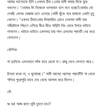
আমার ভাগ্নেকে চিনি।একদম ঠিক।এবার মামী মামার দিকে ঘুরে
বসলেন। “তোমার কি নিজেকে ভাগ্যবান বলে মনে হচ্ছে?তোমার তো
দেখছি খেলার মেজাজ চলে এসেছে।মামী ঝুঁকে পরে মামাকে একটা চুমু
খেলেন। “একদম ঠিক!এবার বিস্ফারিত চোখে দেখলাম মামী তার
শরীরটাকে পিছনে এলিয়ে ধীরে ধীরে শাড়িটা নিচ থেকে উপরে গুটাতে
লাগলেন। গুটাতে গুটাতে একসময় তার লাল রেশমের প্যানটি বের করে
ফেললেন।
কৌশিক
পা দুটোকে এমনভাবে ফাঁক করে রেখো না। রাজু দেখে ফেলতে পারে।
চিন্তা করো না, ও ঘুমোচ্ছে।” মামী আস্তে আস্তে প্যানটিটা পা থেকে
গলিয়ে পুরোপুরি ভাবে দেহ থেকে আলাদা করে দিলেন।
মৌ
ষঃ ষঃ! আজ রাতে তুমি চুদতে চাও?