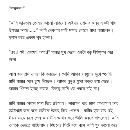
“ম্ম্মম্ম্ম!”
“আমি জানতাম তোমার ভালো লাগবে। এইবার তোমার জন্য একটা খাস
উপহার আছে……” আমি দেখলাম মামী মামার কোলে মাথা নামালেন।
ফ্যাস্ করে একটা শব্দ হলো।
“ওহঃ! মৌ! চোষো! আহঃ!” মামার মুখ থেকে একটা বড় দীর্ঘশ্বাস বের
হলো.
আমি জানতাম ওনারা কি করছেন। আমি আমার বন্ধুদের মুখে শুনেছি।
মামী মামার ধোন চুষে দিচ্ছেন। আমার নুনুও পুরো শক্ত হয়ে গেছে।
আমার খিঁচতে ইচ্ছে করছে, কিন্তু আমি ধরা পরতে চাই না।
মামী মামার কোলে মাথা দিয়ে রইলেন। সারাক্ষণ ধরে মামা গোঙালেন আর
উল্টোপাল্টা বকে বকে মামীকে উত্সাহ দিয়ে গেলেন। মামীর হাত তার দুই
ঊরুর মাঝে চলে গেল আর উনি আবার গুদে উংলি করতে লাগলেন। আমি
ওনাকে দেখতে পাচ্ছিলাম। পিছনের সিটে বসে বসে আমি খুব ভালো করে