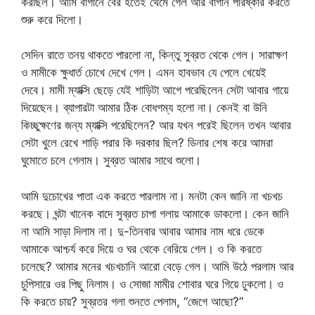
করছিল। আমি বাগানে বের হতেই থেমে গেল আর বাগান পরিষ্কার করতে
শুরু করে দিলো।
সেদিন রাতে তনয় থাকতে পারলো না, কিন্তু সুব্রত থেকে গেল। সারাক্ষণ
ও মামীকে ক্ষুধার্ত চোখে দেখে গেল। এমন হাবভাব যে পেলে খেয়েই
দেবে। মামী ম্যাক্সি ছেড়ে যেই শাড়িটা আগে পরেছিলেন সেটা আবার গায়ে
দিয়েছেন। ব্যাপারটা আমার ঠিক বোধগম্য হলো না। কেনই বা উনি
কিচ্ছুক্ষণের জন্য ম্যাক্সি পরেছিলেন? আর যখন পরেই ছিলেন তখন আবার
সেটা খুলে রেখে শাড়ি পরার কি দরকার ছিল? ডিনার শেষ করে আমরা
ঘুমোতে চলে গেলাম। সুব্রত আমার সাথে শুলো।
আমি দুচোখের পাতা এক করতে পারলাম না। মনটা কেন জানি না খচখচ
করছে। ঘন্টা খানেক বাদে সুব্রত চাপা গলায় আমাকে ডাকলো। কেন জানি
না আমি সাড়া দিলাম না। দু-তিনবার আবার আমার নাম ধরে ডেকে
আমাকে আশ্চর্য করে দিয়ে ও ঘর থেকে বেরিয়ে গেল। ও কি করতে
চলেছে? আমার মনের খচখচানি আরো বেড়ে গেল। আমি উঠে পরলাম আর
চুপিসারে ওর পিছু নিলাম। ও সোজা মামীর শোবার ঘরে গিয়ে ঢুকলো। ও
কি করতে চায়? সুব্রতর গলা শুনতে পেলাম, “জেগে আছো?”