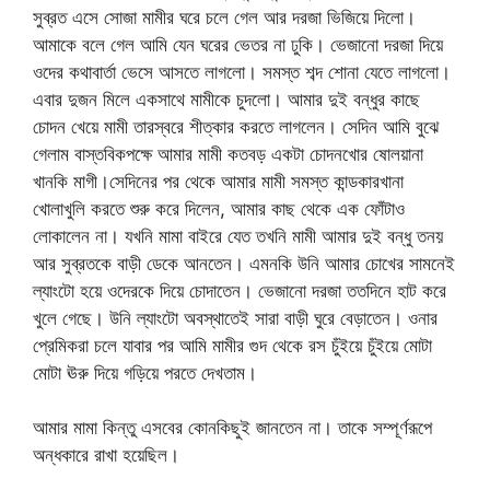
সুব্রত এসে সোজা মামীর ঘরে চলে গেল আর দরজা ভিজিয়ে দিলো।
আমাকে বলে গেল আমি যেন ঘরের ভেতর না ঢুকি। ভেজানো দরজা দিয়ে
ওদের কথাবার্তা ভেসে আসতে লাগলো। সমস্ত শব্দ শোনা যেতে লাগলো।
এবার দুজন মিলে একসাথে মামীকে চুদলো। আমার দুই বন্ধুর কাছে
চোদন খেয়ে মামী তারস্বরে শীত্কার করতে লাগলেন। সেদিন আমি বুঝে
গেলাম বাস্তবিকপক্ষে আমার মামী কতবড় একটা চোদনখোর ষোলয়ানা
খানকি মাগী।সেদিনের পর থেকে আমার মামী সমস্ত কান্ডকারখানা
খোলাখুলি করতে শুরু করে দিলেন, আমার কাছ থেকে এক ফোঁটাও
লোকালেন না। যখনি মামা বাইরে যেত তখনি মামী আমার দুই বন্ধু তনয়
আর সুব্রতকে বাড়ী ডেকে আনতেন। এমনকি উনি আমার চোখের সামনেই
ল্যাংটো হয়ে ওদেরকে দিয়ে চোদাতেন। ভেজানো দরজা ততদিনে হাট করে
খুলে গেছে। উনি ল্যাংটো অবস্থাতেই সারা বাড়ী ঘুরে বেড়াতেন। ওনার
প্রেমিকরা চলে যাবার পর আমি মামীর গুদ থেকে রস চুঁইয়ে চুঁইয়ে মোটা
মোটা ঊরু দিয়ে গড়িয়ে পরতে দেখতাম।
আমার মামা কিন্তু এসবের কোনকিছুই জানতেন না। তাকে সম্পূর্ণরূপে
অন্ধকারে রাখা হয়েছিল।