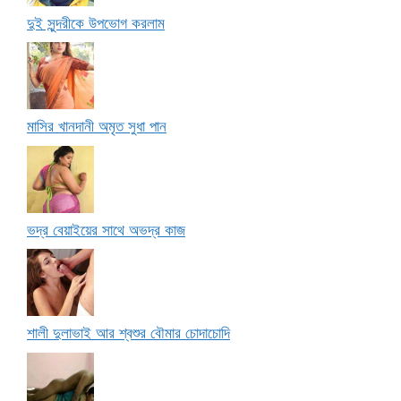
দুই সুন্দরীকে উপভোগ করলাম
মাসির খানদানী অমৃত সুধা পান
ভদ্র বেয়াইয়ের সাথে অভদ্র কাজ
শালী দুলাভাই আর শ্বশুর বৌমার চোদাচোদি