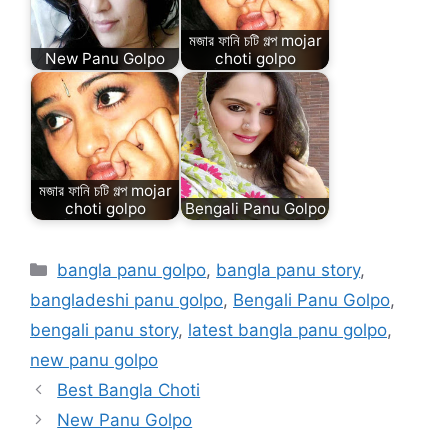
মজার ফানি চটি গল্প mojar
New Panu Golpo
choti golpo
মজার ফানি চটি গল্প mojar
choti golpo
Bengali Panu Golpo
Categories
bangla panu golpo
,
bangla panu story
,
bangladeshi panu golpo
,
Bengali Panu Golpo
,
bengali panu story
,
latest bangla panu golpo
,
new panu golpo
Best Bangla Choti
New Panu Golpo