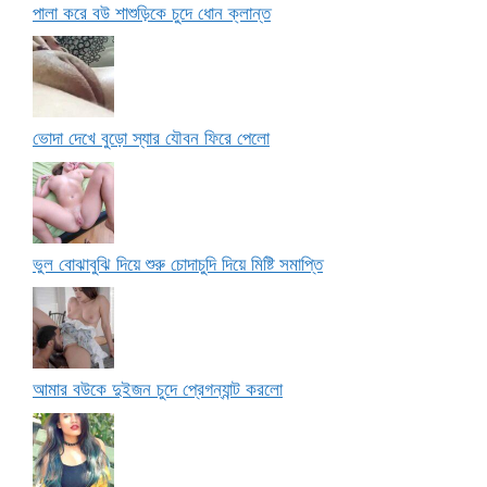
পালা করে বউ শাশুড়িকে চুদে ধোন ক্লান্ত
ভোদা দেখে বুড়ো স্যার যৌবন ফিরে পেলো
ভুল বোঝাবুঝি দিয়ে শুরু চোদাচুদি দিয়ে মিষ্টি সমাপ্তি
আমার বউকে দুইজন চুদে প্রেগন্যান্ট করলো