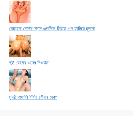
তোমাকে চোদার স্বাদ এতদিনে মিটছে গুদ ফাটিয়ে চুদবো
দুই বোনের গুদের দিওয়ানা
সুন্দরী বাঙালি দিদির যৌবন ভোগ