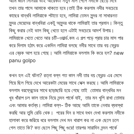
আমি জানি সিনিয়র ভাই আরেকটা নতুন মাল পেলে নদীকে ছেড়ে দিবে
তখন তার পাসে আমাকে থাকতে হবে।তাই ঠিক করলাম নদীর সবচেয়ে
কাছের বান্ধবি লামিয়াকে পটাতে হবে, লামিয়া তেমন সুন্দর না সাধারনত
সুন্দর মেয়েদের বান্ধবিরা একটু অসুন্দর থাকে লামিয়াই তার প্রমান। কিন্তু
কিছু করার নেই ভাল কিছু খেতে হলে এটাই সবচেয়ে আদর্শ উপায়।
লামিয়াকে খেতে খেতে আর চটি-ওয়ার্ল্ড.কম এ গল্প পড়ে প্রায় চার মাস পার
করে দিলাম হঠাৎ করে একদিন লামিয়া বলছে নদীর সাথে তার বয় ফ্রেন্ড
এর ব্রেক আপ হয়ে গেছে। আমি লামিয়াকে বললাম কি করে হল? new
panu golpo
কখন হল এই ঘটনা? রত্না বল্ল গত কাল নদী তার বয় ফ্রেন্ড এর মেসে
গিয়ে ছিল গিয়ে দেখে আরেকটা মেয়ের সাথে সেক্স করছে। আমি লামিয়াকে
বললাম বয়ফ্রেন্ডের সাথে ছাড়াছারি হয়ে গেছে তাই তোমার বান্ধবির মন
খুব খাঁরাপ চল কাল তাকে নিয়ে নন্দন পার্কে যাই, তার মন খুশি রাখা তোমার
এবং আমার কর্তব্য। লামিয়া বল্ল- ঠিক আছে আমি তাকে নেবার ব্যবস্থা
করছি আর তুমি রেডি থেক। পরের দিন র সাথে যখন দেখা করলাম নদীকে
হালাকা করে জরিয়ে ধরে বললাম দেখ মন খারাপ কর না এক ছেলে চলে
গেল তাতে কি? কত ছেলে পিছু পিছু গুরে! তারপর সারাদিন নন্দন পার্কে