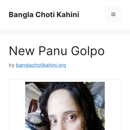
Skip
to
Bangla Choti Kahini
Menu
content
New Panu Golpo
by
banglachotikahini.org