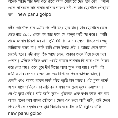
অনেক আনন্দ আর মজা করে রাতে বাসায় পৌঁছেতে দেরি হয়ে গেল। ট্যাক্সি
থেকে লামিয়াকে তার বাসায় নামিয়ে তারপর নদী কে তার হোস্টেলে পৌছাতে
হবে। new panu golpo
নদীর হোস্টেলে রাত ১১টার পর গেঁট বন্ধ হয়ে যায়। তার হোস্টেলে যেতে
যেতে রাত ১১.২০ বেজে যায় জার ফলে সে কান্না কাটি শুর করে। আমি
তাকে বললাম চিন্তা কর না ! তুমি যদি চাও আমার মেসে থাকতে পার শুধু
লামিয়াকে বলবে না। আমি জানি কোন উপায় নেই । আমার মেসে তাকে
যেতেই হবে। নদী বল্ল ঠিক আছে চলুন, তারপর তাকে নিয়ে মেসে চলে
গেলাম। এদিকে নদীকে একা পেয়েই ভাবতে লাগলাম কি করে ওকে নিজের
করে নেয়া যায়। ওকে চুদে দীর্ঘ দিনের আশা পুরন করা যায়। আমি এটা
জানি আমার যেমন ওর ৩৬-২৪-৩৪ ফিগারের প্রতি আগ্রহ আছে।
তেমনি ওরও আমার মডেল মার্কা বডির প্রতি টান আছে। এটা নন্দন পার্কে
আমার সাথে পানিতে নাচা নাচি করার সময় ওর চোখ মুখের এক্সপ্রেশন
দেখেই বুঝে গেছি। তাই আমি সুযোগ খুচ্ছিলাম ওকে কখন কাছে পাব আর
আমার মনের কাম বাসনা মেটাবো। মেসে এক রুমে আমি থাকি, তাই মেসে
গিয়ে নদী কে বল্লাম দেখ তুমি বিছানায় শুয়ে থাক আমি বারান্দায় থাকি ।
new panu golpo