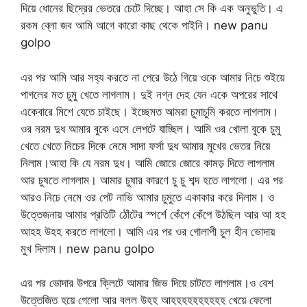
দিয়ে ধোনের ছিদ্রের ভেতরে চেটে দিচ্ছে। আহা সে কি এক অনুভুতি। এ
রকম ব্লো জব আমি আগে কারো কাছ থেকে পাইনি। new panu
golpo
এর পর আমি আর সহ্য করতে না পেরে উঠে গিয়ে ওকে আমার নিচে শুইয়ে
পাগলের মত চুমু খেতে লাগলাম। দুই নগ্ন দেহ যেন একে অপরের সাথে
একেবারে মিশে যেতে চাইছে। ইচ্ছেমত আমরা চুমাচুমি করতে লাগলাম।
ওর নরম দুধ আমার বুকে এসে লেপটে যাচ্ছিল। আমি ওর খোলা বুকে চুমু
খেতে খেতে নিচের দিকে নেমে সাদা ফর্সা দুধ আমার মুখের ভেতর নিয়ে
নিলাম।আহা কি যে নরম দুধ। আমি জোরে জোরে কামড় দিতে লাগলাম
আর চুষতে লাগলাম। আমার চুষার কারণে চু চু শব্দ হতে লাগলো। এর পর
আরও নিচে নেমে ওর পেট নাভি আমার চুমুতে একাকার করে দিলাম। ও
উত্তেজনায় আমার প্রতিটি ঠোঁটের স্পর্শে কেঁপে কেঁপে উঠছিল আর আ হহ
আহহ উহহ করতে লাগলো। আমি এর পর ওর গোলাপী চুল হীন ভোদায়
মুখ দিলাম। new panu golpo
এর পর ভোদার উপরে ক্লিটে আমার জিভ দিয়ে চাটতে লাগলাম।ও বেশ
উত্তেজিত হয়ে গেলো আর বলল উহহ আহহহহহহহহহহ খেয়ে ফেলো