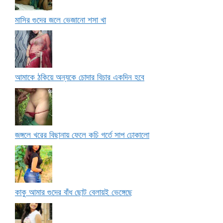
মাসির গুদের জলে ভেজানো শসা খা
আমাকে ঠকিয়ে অন্যকে চোদার বিচার একদিন হবে
জঙ্গলে খরের বিছানায় ফেলে কচি গর্তে সাপ ঢোকালো
কাকু আমার গুদের বাঁধ ছোট বেলায়ই ভেঙ্গেছে