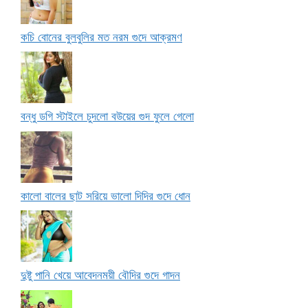
কচি বোনের বুলবুলির মত নরম গুদে আক্রমণ
বন্ধু ডগি স্টাইলে চুদলো বউয়ের গুদ ফুলে গেলো
কালো বালের ছাট সরিয়ে ভালো দিদির গুদে ধোন
দুষ্টু পানি খেয়ে আবেদনময়ী বৌদির গুদে গাদন