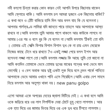
নদী বললো চিন্তা করার কোন কারন নেই আপনি উপরে বিছানায় থাকেন
আমি ফ্লোরে থাকি। আমি বললাম চল আমরা দুজনে এক বিছানায় থাকি!?
এ কথা শুনে ও ঠোঁট বাকিয়ে হাসি দিল আর বলল যাহ কি যে বলেননা।
আপনার গার্লফ্রণ্ড লামিয়া যদি জানতে পারে তাহলে আর আপনাকে আস্ত
রাখবে না।আমি বললাম তুমি আমার পাশে থাকলে আর কাউকে লাগবে না
আমার।এর পর ও বলে ধুর কি যে বলেন না।আমি বললাম ‘ঠিকই তো বলি
। তোমার এই সেক্সি ফিগার বিশাল বিশাল দুধ কে না চায় এমন মেয়েকে
নিজের কাছে টেনে ধরে রাখতে ?ও একটু লজ্জা পেয়ে বলল ইশস আর
বলেননা লজ্জা লাগে তো।আমি বললাম লজ্জার কি আছে তুমি তো জানো না
আমি কতদিন তোমাকে ভেবে তোমার দুধের মাঝের গন্ধের কথা ভেবে মাল
ফেলেছি। ও বেশ অবাক আর দুষ্টু একটা লুক দিয়ে বলে নন্দন পার্কে পানিতে
আপনাকে ভেবে আমার ওখানে পানি এসে গিয়েছিল।আমি এবার বেশ সাহস
নিয়ে বললাম আর অতৃপ্ত থাকা নয়। new panu golpo
এসো আমরা একে অপরের দেহের জ্বালা মিটিয়ে দেই। এ কথা বলে আমি
ওকে জড়িয়ে ধরে ওর লাল লিপস্টিক দেয়া ঠোটে চুমু খেতে লাগলাম। আর
এক হাত দিয়ে ওর জামার ভিতর দিয়ে ওর এক দুধ ধরে টিপতে লাগলাম।