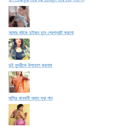
আমার বউকে দুইজন চুদে প্রেগন্যান্ট করলো
দুই সুন্দরীকে উপভোগ করলাম
মাসির খানদানী অমৃত সুধা পান