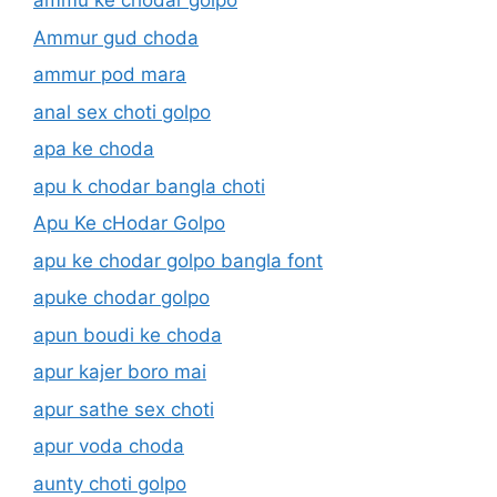
ammu ke chodar golpo
Ammur gud choda
ammur pod mara
anal sex choti golpo
apa ke choda
apu k chodar bangla choti
Apu Ke cHodar Golpo
apu ke chodar golpo bangla font
apuke chodar golpo
apun boudi ke choda
apur kajer boro mai
apur sathe sex choti
apur voda choda
aunty choti golpo