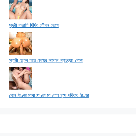
সুন্দরী বাঙালি দিদির যৌবন ভোগ
স্বামী ছেলে আর মেয়ের সামনে গ্যাংব্যাং চোদা
ধোন ঠাণ্ডা মাথা ঠাণ্ডা মা বোন চুদে পরিবার ঠাণ্ডা