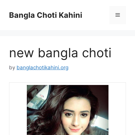
Skip
to
Bangla Choti Kahini
Menu
content
new bangla choti
by
banglachotikahini.org