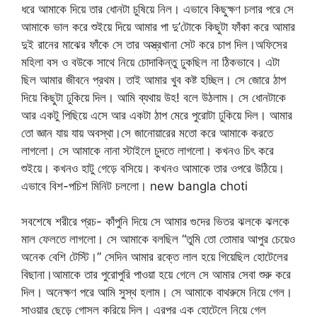
ধরে আমাকে দিয়ে তার ধোনটা চুষিয়ে নিল। এভাবে কিছুক্ষণ চলার পরে সে
আমাকে ভাল করে শুইয়ে দিয়ে আমার পা দু’টোকে কিছুটা ফাঁকা করে আমার
দুই রানের মাঝের ফাঁকে সে তার অস্ত্রখানা সেট করে চাপ দিল।অফিসের
মহিলা বস ও বউকে সাথে নিয়ে চোদাকিন্তু ঢুকছিল না ঠিকভাবে। এটা
ছিল আমার জীবনে প্রথম। তাই আমার খুব কষ্ট হচ্ছিল। সে জোরে ঠাপ
দিয়ে কিছুটা ঢুকিয়ে দিল। আমি ব্যথায় উহ! বলে উঠলাম। সে ধোনটাকে
আর একটু পিছিয়ে এসে আর একটা ঠাপ মেরে পুরোটা ঢুকিয়ে দিল। আমার
তো জ্ঞান যায় যায় অবস্থা।সে জানোয়ারের মতো করে আমাকে করতে
লাগলো। সে আমাকে নানা স্টাইলে চুদতে লাগলো। কখনও চিৎ করে
শুইয়ে। কখনও হাটু গেড়ে বসিয়ে। কখনও আমাকে তার ওপরে উঠিয়ে।
এভাবে বিশ-পচিশ মিনিট চললো। new bangla choti
সবশেষে শরীরে প্রচ- কাঁপুনি দিয়ে সে আমার গুদের ভিতর ঝলকে ঝলকে
মাল ফেলতে লাগলো। সে আমাকে বলছিল “তুমি তো তোমার আপুর চেয়েও
অনেক বেশি টেস্টি।” সেদিন আমার রক্তে লাল হয়ে গিয়েছিল হোটেলের
বিছানা।আমাকে তার পুরোপুরি পাওয়া হয়ে গেলে সে আমার সেবা শুরু করে
দিল। অনেক্ষণ পরে আমি সুস্থ হলাম। সে আমাকে বাথরুমে নিয়ে গেল।
সাওয়ার ছেড়ে গোসল করিয়ে দিল। এরপর এক হোটেলে নিয়ে গেল