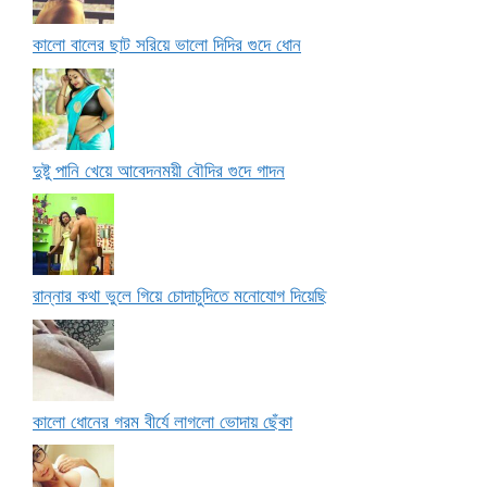
কালো বালের ছাট সরিয়ে ভালো দিদির গুদে ধোন
দুষ্টু পানি খেয়ে আবেদনময়ী বৌদির গুদে গাদন
রান্নার কথা ভুলে গিয়ে চোদাচুদিতে মনোযোগ দিয়েছি
কালো ধোনের গরম বীর্যে লাগলো ভোদায় ছেঁকা