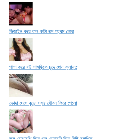
ডিজাইন করে বাল কাটা গুদ প্রথম চোদা
পালা করে বউ শাশুড়িকে চুদে ধোন ক্লান্ত
ভোদা দেখে বুড়ো স্যার যৌবন ফিরে পেলো
ভুল বোঝাবুঝি দিয়ে শুরু চোদাচুদি দিয়ে মিষ্টি সমাপ্তি