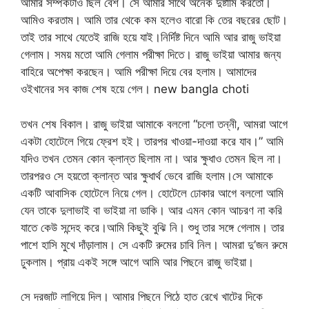
আমার সম্পর্কটাও ছিল বেশ। সে আমার সাথে অনেক দুষ্টামি করতো।
আমিও করতাম। আমি তার থেকে কম হলেও বারো কি তের বছরের ছোট।
তাই তার সাথে যেতেই রাজি হয়ে যাই।নির্দিষ্ট দিনে আমি আর রাজু ভাইয়া
গেলাম। সময় মতো আমি গেলাম পরীক্ষা দিতে। রাজু ভাইয়া আমার জন্য
বাহিরে অপেক্ষা করছেন। আমি পরীক্ষা দিয়ে বের হলাম। আমাদের
ওইখানের সব কাজ শেষ হয়ে গেল। new bangla choti
তখন শেষ বিকাল। রাজু ভাইয়া আমাকে বললো “চলো তন্নী, আমরা আগে
একটা হোটেলে গিয়ে ফ্রেশ হই। তারপর খাওয়া-দাওয়া করে যাব।” আমি
যদিও তখন তেমন কোন ক্লান্ত ছিলাম না। আর ক্ষুধাও তেমন ছিল না।
তারপরও সে হয়তো ক্লান্ত আর ক্ষুধার্থ ভেবে রাজি হলাম।সে আমাকে
একটি আবাসিক হোটেলে নিয়ে গেল। হোটেলে ঢোকার আগে বললো আমি
যেন তাকে দুলাভাই বা ভাইয়া না ডাকি। আর এমন কোন আচরণ না করি
যাতে কেউ সন্দেহ করে।আমি কিছুই বুঝি নি। শুধু তার সঙ্গে গেলাম। তার
পাশে হাসি মুখে দাঁড়ালাম। সে একটি রুমের চাবি নিল। আমরা দু’জন রুমে
ঢুকলাম। প্রায় একই সঙ্গে আগে আমি আর পিছনে রাজু ভাইয়া।
সে দরজাট লাগিয়ে দিল। আমার পিছনে পিঠে হাত রেখে খাটের দিকে