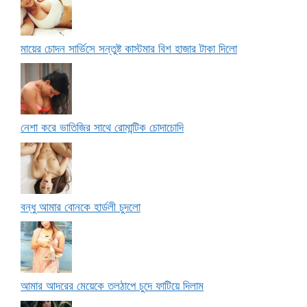
মায়ের চোদন সার্ভিসে সন্তুষ্ট কাস্টমার বিশ হাজার টাকা দিলো
নেশা করে ভাতিজির সাথে রোমান্টিক চোদাচোদি
বন্ধু আমার বোনকে হার্ডলী চুদলো
আমার আদরের মেয়েকে তলঠাপে চুদে ফাটিয়ে দিলাম