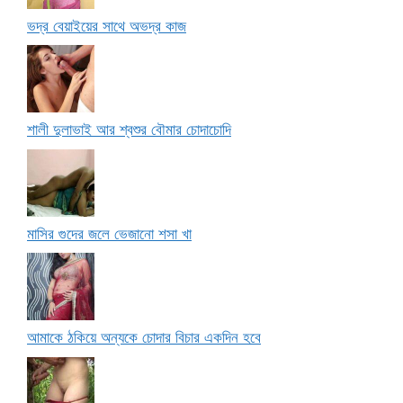
ভদ্র বেয়াইয়ের সাথে অভদ্র কাজ
শালী দুলাভাই আর শ্বশুর বৌমার চোদাচোদি
মাসির গুদের জলে ভেজানো শসা খা
আমাকে ঠকিয়ে অন্যকে চোদার বিচার একদিন হবে