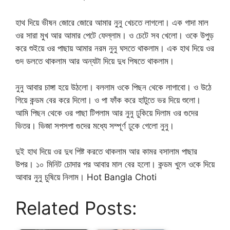
হাথ দিয়ে ভীষন জোরে জোরে আমার নুনু খেচতে লাগলো। এক গাদা মাল
ওর সারা মুখ আর আমার পেটে ফেল্লাম। ও চেটে সব খেলো। ওকে উপুড়
করে শুইয়ে ওর পাছায় আমার নরম নুনু ঘসতে থাকলাম। এক হাথ দিয়ে ওর
গুদ ডলতে থাকলাম আর অন্যটা দিয়ে দুধ পিষতে থাকলাম।
নুনু আবার চাঙ্গা হয়ে উঠলো। বললাম ওকে পিছন থেকে লাগাবো। ও উঠে
গিয়ে কন্ডম বের করে দিলো। ও পা ফাঁক করে হাটুতে ভর দিয়ে শুলো।
আমি পিছন থেকে ওর পাছা টিপলাম আর নুনু ঢুকিয়ে দিলাম ওর গুদের
ভিতর। ভিজা সপসপা গুদের মধ্যে সম্পূর্ণ ঢুকে গেলো নুনু।
দুই হাথ দিয়ে ওর দুধ পিষ্ট করতে থাকলাম আর কামর বসালাম পাছার
উপর। ১০ মিনিট চোদার পর আবার মাল বের হলো। কন্ডম খুলে ওকে দিয়ে
আবার নুনু চুষিয়ে নিলাম। Hot Bangla Choti
Related Posts: