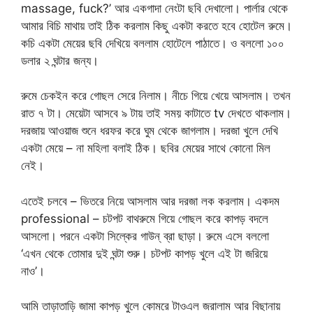
massage, fuck?’ আর একগাদা নেংটা ছবি দেখালো। পার্লার থেকে
আমার বিচি মাথায় তাই ঠিক করলাম কিছু একটা করতে হবে হোটেল রুমে।
কচি একটা মেয়ের ছবি দেখিয়ে বললাম হোটেলে পাঠাতে। ও বললো ১০০
ডলার ২ ঘন্টার জন্য।
রুমে চেকইন করে গোছল সেরে নিলাম। নীচে গিয়ে খেয়ে আসলাম। তখন
রাত ৭ টা। মেয়েটা আসবে ৯ টায় তাই সময় কাটাতে tv দেখতে থাকলাম।
দরজায় আওয়াজ শুনে ধরফর করে ঘুম থেকে জাগলাম। দরজা খুলে দেখি
একটা মেয়ে – না মহিলা বলাই ঠিক। ছবির মেয়ের সাথে কোনো মিল
নেই।
এতেই চলবে – ভিতরে নিয়ে আসলাম আর দরজা লক করলাম। একদম
professional – চটপট বাথরুমে গিয়ে গোছল করে কাপড় বদলে
আসলো। পরনে একটা সিল্কের গাউন্ ব্রা ছাড়া। রুমে এসে বললো
‘এখন থেকে তোমার দুই ঘন্টা শুরু। চটপট কাপড় খুলে এই টা জরিয়ে
নাও’।
আমি তাড়াতাড়ি জামা কাপড় খুলে কোমরে টাওএল জরালাম আর বিছানায়