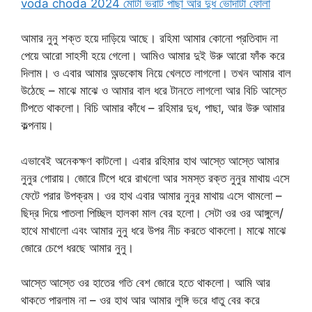
voda choda 2024 মোটা ভরাট পাছা আর দুধ ভোদাটা ফোলা
আমার নুনু শক্ত হয়ে দাড়িয়ে আছে। রহিমা আমার কোনো প্রতিবাদ না
পেয়ে আরো সাহসী হয়ে গেলো। আমিও আমার দুই উরু আরো ফাঁক করে
দিলাম। ও এবার আমার অন্ডকোষ নিয়ে খেলতে লাগলো। তখন আমার বাল
উঠেছে – মাঝে মাঝে ও আমার বাল ধরে টানতে লাগলো আর বিচি আস্তে
টিপতে থাকলো। বিচি আমার কাঁধে – রহিমার দুধ, পাছা, আর উরু আমার
কল্পনায়।
এভাবেই অনেকক্ষণ কাটলো। এবার রহিমার হাথ আস্তে আস্তে আমার
নুনুর গোরায়। জোরে টিপে ধরে রাখলো আর সমস্ত রক্ত নুনুর মাথায় এসে
ফেটে পরার উপক্রম। ওর হাথ এবার আমার নুনুর মাথায় এসে থামলো –
ছিদ্র দিয়ে পাতলা পিচ্ছিল হালকা মাল বের হলো। সেটা ওর ওর আঙ্গুলে/
হাথে মাখালো এবং আমার নুনু ধরে উপর নীচ করতে থাকলো। মাঝে মাঝে
জোরে চেপে ধরছে আমার নুনু।
আস্তে আস্তে ওর হাতের গতি বেশ জোরে হতে থাকলো। আমি আর
থাকতে পারলাম না – ওর হাথ আর আমার লুঙ্গি ভরে ধাতু বের করে