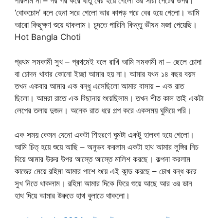
পারলাম না – গর গর করে ধাতু বের হয়ে গেলো ওর সারা পেটের উপর।
‘বোকচোদ’ বলে হেনা সরে গেলো আর কাপড় পরে বের হয়ে গেলো। আমি
আরো কিছুক্ষণ শুয়ে থাকলাম। চুদতে পারিনি কিন্তু ভীষন মজা পেয়েছি।
Hot Bangla Choti
প্রথম সমকামী সুখ – প্রথমেই বলে রাখি আমি সমকামী না – ছেলে চোদা
বা চোদন খাবার কোনো ইচ্ছা আমার হয় না। আমার যখন ১৪ বছর বয়স
তখন একবার আমার এক বন্ধু এসেছিলো আমার বাসায় – এক রাত
ছিলো। আমরা রাতে এক বিছানায় শুয়েছিলাম। তখন শীত কাল তাই একটা
লেপের তলায় দুজন। অনেক রাত ধরে গল্প করে একসময় ঘুমিয়ে পরি।
এক সময় কেমন যেনো একটা শিহরণে ঘুমটা একটু হালকা হয়ে গেলো।
আমি চিত্ হয়ে শুয়ে আছি – অনুভব করলাম একটা হাথ আমার লুঙ্গির নিচ
দিয়ে আমার উরুর উপর আস্তে আস্তে মালিশ করছে। কল্পনা করলাম
কাজের মেয়ে রহিমা আমার পাশে শুয়ে এই কান্ড করছে – চোখ বন্ধ করে
সুখ নিতে থাকলাম। রহিমা আমার দিকে ফিরে শুয়ে আছে আর ওর ডান
হাথ দিয়ে আমার উরুতে হাথ বুলাতে থাকলো।