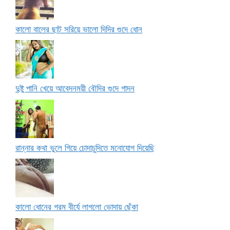
কালো বালের ছাট সরিয়ে ভালো দিদির গুদে ধোন
দুষ্টু পানি খেয়ে আবেদনময়ী বৌদির গুদে গাদন
রান্নার কথা ভুলে গিয়ে চোদাচুদিতে মনোযোগ দিয়েছি
কালো ধোনের গরম বীর্যে লাগলো ভোদায় ছেঁকা