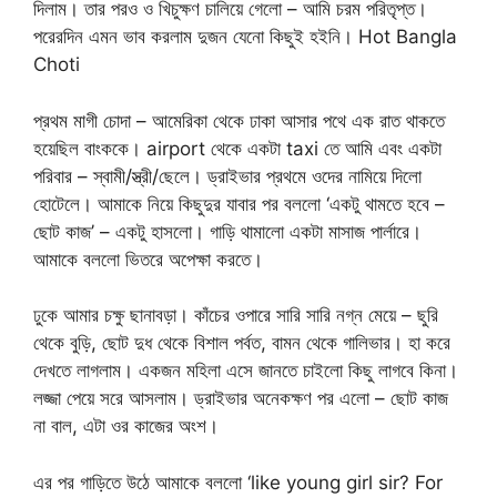
দিলাম। তার পরও ও খিচুক্ষণ চালিয়ে গেলো – আমি চরম পরিতৃপ্ত।
পরেরদিন এমন ভাব করলাম দুজন যেনো কিছুই হইনি। Hot Bangla
Choti
প্রথম মাগী চোদা – আমেরিকা থেকে ঢাকা আসার পথে এক রাত থাকতে
হয়েছিল বাংককে। airport থেকে একটা taxi তে আমি এবং একটা
পরিবার – স্বামী/স্ত্রী/ছেলে। ড্রাইভার প্রথমে ওদের নামিয়ে দিলো
হোটেলে। আমাকে নিয়ে কিছুদুর যাবার পর বললো ‘একটু থামতে হবে –
ছোট কাজ’ – একটু হাসলো। গাড়ি থামালো একটা মাসাজ পার্লারে।
আমাকে বললো ভিতরে অপেক্ষা করতে।
ঢুকে আমার চক্ষু ছানাবড়া। কাঁচের ওপারে সারি সারি নগ্ন মেয়ে – ছুরি
থেকে বুড়ি, ছোট দুধ থেকে বিশাল পর্বত, বামন থেকে গালিভার। হা করে
দেখতে লাগলাম। একজন মহিলা এসে জানতে চাইলো কিছু লাগবে কিনা।
লজ্জা পেয়ে সরে আসলাম। ড্রাইভার অনেকক্ষণ পর এলো – ছোট কাজ
না বাল, এটা ওর কাজের অংশ।
এর পর গাড়িতে উঠে আমাকে বললো ‘like young girl sir? For