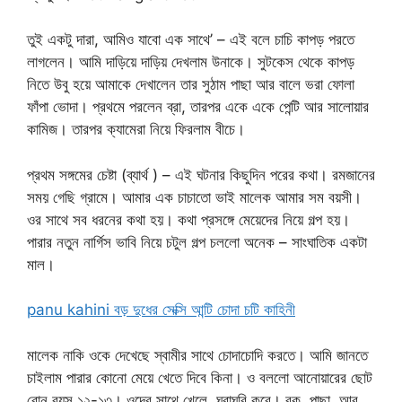
তুই একটু দারা, আমিও যাবো এক সাথে’ – এই বলে চাচি কাপড় পরতে
লাগলেন। আমি দাড়িয়ে দাড়িয় দেখলাম উনাকে। সুটকেস থেকে কাপড়
নিতে উবু হয়ে আমাকে দেখালেন তার সুঠাম পাছা আর বালে ভরা ফোলা
ফাঁপা ভোদা। প্রথমে পরলেন ব্রা, তারপর একে একে পেন্টি আর সালোয়ার
কামিজ। তারপর ক্যামেরা নিয়ে ফিরলাম বীচে।
প্রথম সঙ্গমের চেষ্টা (ব্যার্থ ) – এই ঘটনার কিছুদিন পরের কথা। রমজানের
সময় গেছি গ্রামে। আমার এক চাচাতো ভাই মালেক আমার সম বয়সী।
ওর সাথে সব ধরনের কথা হয়। কথা প্রসঙ্গে মেয়েদের নিয়ে গল্প হয়।
পারার নতুন নার্গিস ভাবি নিয়ে চটুল গল্প চললো অনেক – সাংঘাতিক একটা
মাল।
panu kahini বড় দুধের সেক্সি আন্টি চোদা চটি কাহিনী
মালেক নাকি ওকে দেখেছে স্বামীর সাথে চোদাচোদি করতে। আমি জানতে
চাইলাম পারার কোনো মেয়ে খেতে দিবে কিনা। ও বললো আনোয়ারের ছোট
বোন বয়স ১২-১৩। ওদের সাথে খেলে, ঘুরাঘুরি করে। বুক, পাছা, আর