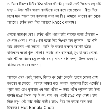
৩ দিনের ট্রিপের দিতীয় দিনে ঘটলো ঘটনাটা। সবাই গেছি সৈকতে শুধু চাচি
ছাড়া – উপর শরীর খারাপ লাগছিলো বলে রুমে রয়ে গেলেন। বীচে গিয়ে
চাচার মনে পরলো তার ক্যামেরা আনা হয় নি। আমাকে বললেন রুম থেকে
আনতে। চাচির রুমে গিয়ে আলতো knock করলাম।
কোনো সাড়াশব্দ নেই। চাচির শরীর খারাপ তাই আস্তে দরজা ঠেললাম –
দেখলাম খোলা। আধা খোলা দরজা দিয়ে নিঃশব্দে ঘরে ঢুকলাম। ঘর খালি
আর জানালার পর্দা সরানো। আমি কি করবো ভাববার আগেই হঠাত
বাথরুমের দরজা খুলে গেলো। আমার চোখ ছানাবড়া, মুখ হা হয়ে গেলো,
আর শর্টসের ভিতর চনু লোহার রড। সামনে চাচি সম্পূর্ণ উলঙ্গ অবস্থায়
বাথরুম থেকে বের হলেন।
আমাকে দেখে একটু অবাক, কিন্ত খুব ছোট ভেবেই হয়তো কোনো চেষ্টা
করলেন না ঢাকতে। আমতা আমতা করে বললাম ‘ক্যামেরা নিতে এসেছি’।
প্রাণ ভরে চোখ বুলালাম ওর সারা শরীরে – উনার শরীর শ্যামলা তার উপর
বাদামি রঙের বিশাল বড় নিপল, আর গাড় খয়েরী রঙের খাড়া বোটা। তার
নিচে মসৃণ পেট আর গভীর নাভী। তারও নীচে ঘন কালো বালে ভরা
ত্রিভুজ। Hot Bangla Choti