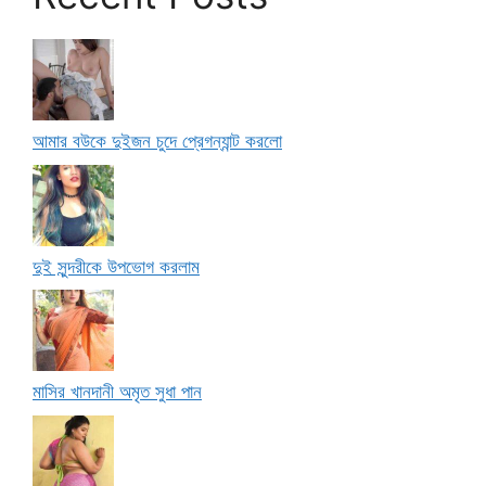
আমার বউকে দুইজন চুদে প্রেগন্যান্ট করলো
দুই সুন্দরীকে উপভোগ করলাম
মাসির খানদানী অমৃত সুধা পান