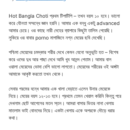
Hot Bangla Choti প্রথম টিপাটিপি – তখন বয়স ১০ হবে। ভালো
করে যৌনতা সম্মন্ধে জ্ঞান হয়নি। আমার এক বন্ধু একটু advanced
আমার চেয়ে। ওর কাছে নারী দেহের ব্যাপারে কিছুটা তালিম পেয়েছি।
লুকিয়ে ওর বাবার porno মাগাজিনে নগ্ন মেয়ের ছবি দেখেছি।
পশ্চিমা মেয়েদের চমদ্কার শরীর দেখে কেমন যেনো অনুভূতি হত – বিশেষ
করে ওদের দুধ আর পাছা দেখে আমি খুব আনন্দ পেতাম। আমার বাল
ওয়ালা মেয়েদের ভোদা বেশি ভালো লাগতো। মেয়েদের শরীরের ওই অঙ্গটা
আমাকে আকৃষ্ট করতো তখন থেকে।
সেবার গরমের বন্ধে আমার এক খালা বেড়াতে এলেন উনার মেয়েকে
নিয়ে। মেয়ের বয়স ১২-১৩ হবে। প্রথমে তেমন খেয়াল করিনি কিন্তু পরে
দেখলাম ছোট আপেলের মতন স্তন। আমরা বাসার ভিতর নানা খেলায়
মাতলাম ভাই বোনদের নিয়ে। একটা খেলায় একে অপরকে দৌড়ে ধরার
কথা।