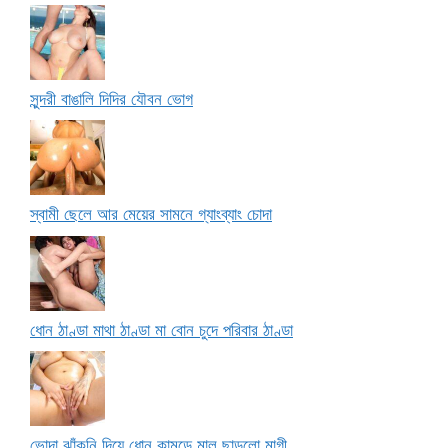
সুন্দরী বাঙালি দিদির যৌবন ভোগ
স্বামী ছেলে আর মেয়ের সামনে গ্যাংব্যাং চোদা
ধোন ঠাণ্ডা মাথা ঠাণ্ডা মা বোন চুদে পরিবার ঠাণ্ডা
ভোদা ঝাঁকুনি দিয়ে ধোন কামড়ে মাল ছাড়লো মাগী