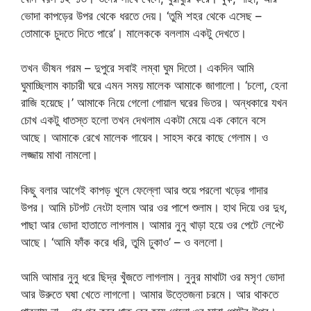
ভোদা কাপড়ের উপর থেকে ধরতে দেয়। ‘তুমি শহর থেকে এসেছ –
তোমাকে চুদতে দিতে পারে’। মালেককে বললাম একটু দেখতে।
তখন ভীষন গরম – দুপুরে সবাই লম্বা ঘুম দিতো। একদিন আমি
ঘুমাচ্ছিলাম কাচারী ঘরে এমন সময় মালেক আমাকে জাগালো। ‘চলো, হেনা
রাজি হয়েছে।’ আমাকে নিয়ে গেলো গোয়াল ঘরের ভিতর। অন্ধকারে যখন
চোখ একটু ধাতস্ত হলো তখন দেখলাম একটা মেয়ে এক কোনে বসে
আছে। আমাকে রেখে মালেক গায়েব। সাহস করে কাছে গেলাম। ও
লজ্জায় মাথা নামলো।
কিছু বলার আগেই কাপড় খুলে ফেল্লো আর শুয়ে পরলো খড়ের গাদার
উপর। আমি চটপট নেংটা হলাম আর ওর পাশে শুলাম। হাথ দিয়ে ওর দুধ,
পাছা আর ভোদা হাতাতে লাগলাম। আমার নুনু খাড়া হয়ে ওর পেটে লেপ্টে
আছে। ‘আমি ফাঁক করে ধরি, তুমি ঢুকাও’ – ও বললো।
আমি আমার নুনু ধরে ছিদ্র খুঁজতে লাগলাম। নুনুর মাথাটা ওর মসৃণ ভোদা
আর উরুতে ঘষা খেতে লাগলো। আমার উত্তেজনা চরমে। আর থাকতে