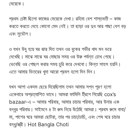
মেয়েকে।
প্রথম চেষ্টা ছিলো কাজের মেয়েকে দেখা। রহিমা বেশ শাস্তবতী – কাজ
করতে করতে দেহে কোনো মেদ নেই। তা ছাড়া ওর দুধ আর পাছা বেশ বড়
এবং সুডৌল।
ও যখন উবু হয়ে ঘর ঝার দিত তখন ওর বুকের গভীর খাদ মন ভরে
দেখেছি। মাঝে মাঝে ঘর মোছার সময় ওর উরু পর্যন্ত চোখ গেছে।
ভেবেছি ওর গোছল করার সময় চুরি করে দেখবো। কিন্ত সাহস হয়নি।
এতে আমার ভিতরের খুদা আরো প্রবল হলো দিন দিন।
যখন আশা একদম ছেরে দিয়েছিলাম তখন আমার সপ্ন পূরণ হলো
একেবারে অপ্রত্যাশিত ভাবে। আমরা ফামিলি ট্রিপে গিয়েছি cox’s
bazaar-এ – আমার পরিবার, আমার চাচার পরিবার, আর উনার এক
বন্ধুর পরিবার। সাইমনে ৪ টা রুম নিয়ে উঠেছি আমরা। প্রথম রুমে বাবা/
মা, পাশের ঘরে আমরা ছোটরা, তার পর চাচা/চাচি, এবং শেষ ঘরে চাচার
বন্ধু/স্ত্রী। Hot Bangla Choti