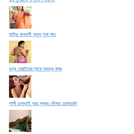
মাসির খানদানী অমৃত সুধা পান
ভদ্র বেয়াইয়ের সাথে অভদ্র কাজ
শালী দুলাভাই আর শ্বশুর বৌমার চোদাচোদি