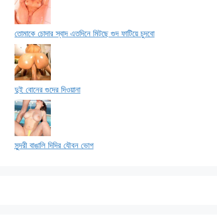
তোমাকে চোদার স্বাদ এতদিনে মিটছে গুদ ফাটিয়ে চুদবো
দুই বোনের গুদের দিওয়ানা
সুন্দরী বাঙালি দিদির যৌবন ভোগ