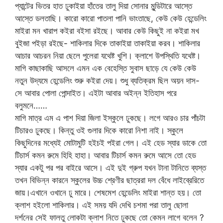
প্যান্টের ভিতর হাত ঢুকাইয়া হাঁতের তালু দিয়া সোনার মুন্ডিটারে আস্তে
আস্তে ডলতাছি। কারো কারো পাতলা পানি ভাংতাছে, কেউ কেউ হেন্ডেলিং
মাইরা মন খারাপ কইরা বইসা রইছে। আবার কেউ কিছুই না কইরা মখ
বুইজা পইড়া রইছে- শাকিলার দিকে তাকাইয়া তাকাইয়া করব। শাকিলার
আচার আচরন নিয়া ছেলে পুলেরা যথেষ্ট খুশি। ক্লাশে উপস্থিতি যথেষ্ট।
মাগি কাছাকাছি আসলে এমন এক বেহেস্তি সুবাস ছাড়ে যে কেউ কেউ
নতুন উদ্যমে হেন্ডেলিং শুরু কইরা দেয়। শুধু ব্যতিক্রম ছিল অয়ন দাস-
সে আবার পোলা পোন্দাইত। এইটা আবার অইন্ন ইতিহাস পরে
বলুমনে……
মাগি মাত্র এম এ পাশ দিয়া জিলা ইস্কুলে ঢুকছে। লগে আরও চার পাঁচটা
টিচারও ঢুকছে। কিন্তু ওই গুলার দিকে কারো নিশা নাই। স্কুলে
কিছুদিনের মধ্যেই মোটামুটি হইচই পইরা গেল। এই হেড স্যার ডাকে তো
টিচার্স কমন রুমে হিহি হাহা। আবার টিচার্স কমন রুমে আসে তো হেড
স্যার একটু পর পর বাইরে আসে। এই দুই গ্রুপ যখন টানা টানিতে ব্যস্ত
তখন বিভিন্ন কারনে স্কুলের উচ্চ শ্রেণীর ছাত্ররা দল বেঁধে লাইব্রেরিতে
জায়।এখানে ওখানে ঢু মারে। শেষমেশ হেন্ডেলিং মাইরা শান্ত হয়। তো
ক্লাশ হইলো শাকিলার। এই সময় যদি দেখি চশমা পরা তালু ছোলা
দর্শনের সেই ফালতু লোকটা ক্লাশ নিতে ঢুকছে তো কেমন লাগে বলেন ?