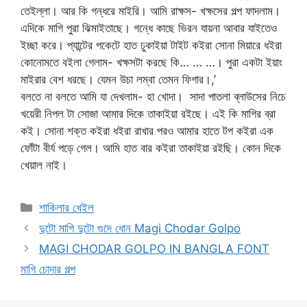
তেইল্লা। আর কি গন্ধরে মাইরি। আমি রাক্ষস- খক্ষসের গল্প ফাদলাম।
এদিকে মাগি পুরা ঝিমাইতাছে। গন্ধে কাছে ভিরন যায়না আবার যাইতেও
ইচ্ছা করে। প্যান্টের পকেটে হাত ঢুকাইয়া টাইট কইরা সোনা মিয়ারে ধইরা
কোনোমতে বইলা গেলাম- খক্ষসটা করছে কি… … …। পুরা একটা ইয়াং
মাইরার বেশ ধরছে। যেমন উচা লম্বা তেমন ফিগার।,’
বলতে না বলতে আমি যা দেখলাম- হা খোদা। সাদা পাতলা ব্লাউসের নিচে
খয়েরী নিপল টা সোজা আমার দিকে তাকাইয়া রইছে। এই কি মাগির ব্রা
কই। সোনা শক্ত কইরা ধইরা রাখার পরও আমার হাতে টপ কইরা এক
ফোঁটা বীর্য পড়ে গেল। আমি হাত বার কইরা তাকাইয়া রইছি। কোন দিকে
খেয়াল নাই।
Categories
শাকিলার খেইল
দুটো মাগি দুটো গুদে ধোন Magi Chodar Golpo
MAGI CHODAR GOLPO IN BANGLA FONT
মাগি চোদার গল্প