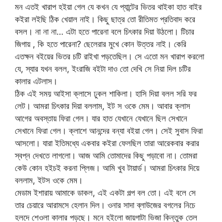
মন এতই খারাপ হইয়া গেল যে কখন যে প্যান্টের ভিতর থাইকা হাত বাইর
কইরা লইছি ঠিক খেয়াল নাই। কিছু ছাত্র তো রীতিমত প্রতিবাদ করে
বসল। না না না… এটা হতে পারেনা বলে চিৎকার দিয়া উঠলো। টিচার
জিগায় , কি হতে পারেনা? ছেলেরার মুখে কোন উত্তর নাই। কেরি
এতক্ষন বইয়ের ভিতর চটি রাইখা পড়তেছিল। সে এতো মন খারাপ করলো
যে, স্যার যখন বলল, ইংরাজি বইটা দাও তো দেখি সে নিয়া দিল চটির
কালার এটলাস।
ঠিক এই সময় আইসা ক্লাসে ঢুকল শাকিলা। হাসি দিয়া বলল সরি ফর
লেট। আমরা চিৎকার দিয়া বললাম, ইট স ওকে মেম। আবার ক্লাস
আগের অবস্তায় ফিরা গেল। যার হাত যেখানে যেখানে ছিল সেখানে
সেখানে ফিরা গেল। ক্লাশে আনন্দের বন্যা বইয়া গেল। সেই সুবাস ফিরা
আসলো। যারা ইতিমধ্যে একবার কইরা ফেলছিল তারা আরেকবার করার
স্বপ্ন দেখতে লাগলো। আজ আমি তোমাদের কিছু পড়াবো না। তোমরা
কেউ কোন হইচই করনা প্লিজ। আমি খুব টায়ার্ড। আমরা চিৎকার দিয়ে
বললাম, ইটস ওকে মেম।
মেডাম ইশারায় আমাকে ডাকল, এই একটা গল্প বল তো। এই বলে সে
তার চেয়ারে আরামসে হেলান দিল। ওনার সাদা ব্লাউজের বগলের নিচে
হলদে শেওলা কালার পড়ছে। মনে হইলো জায়গাটা ভিজা কিন্তুক তেল