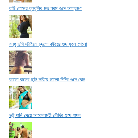
কচি বোনের বুলবুলির মত নরম গুদে আক্রমণ
বন্ধু ডগি স্টাইলে চুদলো বউয়ের গুদ ফুলে গেলো
কালো বালের ছাট সরিয়ে ভালো দিদির গুদে ধোন
দুষ্টু পানি খেয়ে আবেদনময়ী বৌদির গুদে গাদন