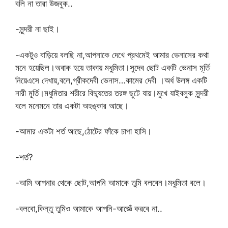
বলি না তারা উজবুক..
-সুন্দরী না ছাই।
-একটুও বাড়িয়ে বলছি না,আপনাকে দেখে প্রথমেই আমার ভেনাসের কথা
মনে হয়েছিল।অবাক হয়ে তাকায় মধুমিতা।সুদেব ছোট একটি ভেনাস মূর্তি
নিয়েএসে দেখায়,বলে,গ্রীকদেবী ভেনাস…কামের দেবী ।অর্ধ উলঙ্গ একটি
নারী মূর্তি।মধুমিতার শরীরে বিদ্যুতের তরঙ্গ ছুটে যায়।মুখে যাইবলুক সুন্দরী
বলে মনেমনে তার একটা অহঙ্কার আছে।
-আমার একটা শর্ত আছে,ঠোটের ফাঁকে চাপা হাসি।
-শর্ত?
-আমি আপনার থেকে ছোট,আপনি আমাকে তুমি বলবেন।মধুমিতা বলে।
-বলবো,কিন্তু তুমিও আমাকে আপনি-আজ্ঞেঁ করবে না..