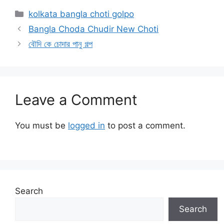
Categories
kolkata bangla choti golpo
Bangla Choda Chudir New Choti
বৌদি কে চোদার পানু গল্প
Leave a Comment
You must be
logged in
to post a comment.
Search
Search