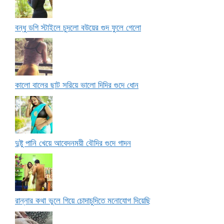
বন্ধু ডগি স্টাইলে চুদলো বউয়ের গুদ ফুলে গেলো
কালো বালের ছাট সরিয়ে ভালো দিদির গুদে ধোন
দুষ্টু পানি খেয়ে আবেদনময়ী বৌদির গুদে গাদন
রান্নার কথা ভুলে গিয়ে চোদাচুদিতে মনোযোগ দিয়েছি