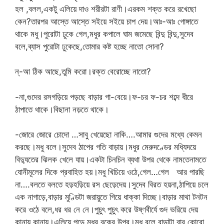
হল ,বলল,একটু এলিয়ে দাও শরীরটা রাণী।এরকম শক্ত করে রখেছো
কেন?তারপর আস্তে আস্তে সইয়ে সইয়ে চাপ দেয়।আঃ-আঃ গোঙ্গাতে
থাকে মধু।পুরোটা ঢুকে গেল,মধুর কপালে ঘাম জমেছে বিন্দু বিন্দু,সুদেব
বলে,ব্যাস পুরোটা ঢুকেছে,তোমার কষ্ট হচ্ছে নাতো সোনা?
ন্-আ ঠিক আছে,তুমি করো।রক্ত বেরোচ্ছে নাতো?
-না,গুদের রসগড়িয়ে পড়ছে বাড়ার গা-বেয়ে।ফ-চর ফ-চর শব্দে ধীরে
ঠাপাতে থাকে।বিছানা নড়তে থাকে।
-জোরে জোরে চোদো …সাবু খেয়েছো নাকি….আমার গুদের মধ্যে কেমন
করছে।মধু বলে।সুদেব ঠাপের গতি বাড়ায়।মধুর মেরুদণ্ডের মধ্যিদয়ে
বিদ্যুতের ঝিলক খেলে যায়।একটা চিনচিন ব্যথা উপর থেকে নামতেনামতে
যোনীমূলের দিকে প্রবাহিত হয়।মধু খিচিয়ে ওঠে,গেল…গেল আর পারছি
না….বলতে বলতে হড়হড়িয়ে রস ছেড়েদেয়।সুদেব বিরত হয়না,ঠাপিয়ে চলে
এক নাগাড়ে,বাড়ার মুণ্ডিটা জরায়ুতে গিয়ে ধাক্কা দিচ্ছে।বাড়ার মাথা টনটন
করে ওঠে বলে,ধর ধর নে নে।পুচুৎ পুচুৎ করে উষ্ণবীর্যে গুদ ভরিয়ে দেয়
কানায় কানায়।এলিয়ে পড়ে মধুর বুকের উপর।মধু বলে বাড়াটা বার কোরো