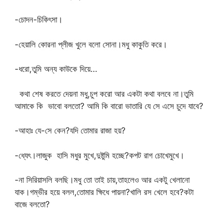
-চোদন-চিকিৎসা।
-হেয়ালি কোরনা প্লীজ খুলে বলো সোনা।মধু কাকুতি করে।
-ধরো,তুমি অন্য কাউকে দিয়ে…
কথা শেষ করতে দেয়না মধু,চুপ করো আর একটা কথা বলবে না।তুমি
আমাকে কি ভাবো বলতো? আমি কি বারো ভাতারি যে সে এসে চুদে যাবে?
-আহাঃ যে-সে কেন?যদি তোমার রাজা হয়?
-ধ্যেৎ।লাজুক হাসি মধুর মুখে,দুষ্টুমি হচ্ছে?কপট রাগ চোখেমুখে।
-না সিরিয়াসলি বলছি।মধু তো তাই চায়,তাহলেও আর একটু খেলানো
যাক।গম্ভীর হয়ে বলল,তোমার ক্ষিধে পায়না?খালি রস খেলে হবে?কটা
বাজে বলতো?