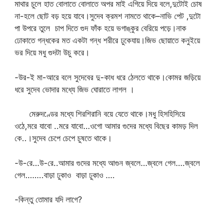
মাথার চুলে হাত বোলাতে বোলাতে অপর মাই এগিয়ে দিয়ে বলে,দুটোই চোষ
না-হলে ছোট বড় হয়ে যাবে।সুদেব ক্রমশ নামতে থাকে–নাভি পেট ,দুটো
পা উপরে তুলে চাপ দিতে গুদ ফাঁক হয়ে ভগাঙ্কুর বেরিয়ে পড়ে।নাক
ঢোকাতে গন্ধকের মত একটা গন্ধ শরীরে ঢুকেযায়।জিভ ছোয়াতে কনুইয়ে
ভর দিয়ে মধু গুদটা উচু করে।
-উর-ই মা-আরে বলে সুদেবের দু-কাধ ধরে ঠেলতে থাকে।কোমর জড়িয়ে
ধরে সুদেব ভোদার মধ্যে জিভ ঘোরাতে লাগল ।
মেরুদণ্ডের মধ্যে শিরশিরানি বয়ে যেতে থাকে।মধু হিসহিসিয়ে
ওঠে,মরে যাবো ..মরে যাবো…ওগো আমার গুদের মধ্যে বিছের কামড় দিল
কে..।সুদেব চেপে চেপে চুষতে থাকে।
-উ-রে…উ-রে..আমার গুদের মধ্যে আগুন জ্বলে…জ্বলে গেল….জ্বলে
গেল……..বাড়া ঢুকাও বাড়া ঢুকাও ….
-কিন্তু তোমার যদি লাগে?