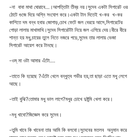
-না বাবা মাথা ঘোরাবে…।আপত্তিটা তীব্র নয়।সুদেব একটা সিগারেট ওর
ঠোটে গুজে দিয়ে অগ্নি সংযোগ করে।একটা টান দিতেই খ-কর খ-কর
কাশিতে দম বন্ধ হবার জোগাড়,চোখ ফেটে জল বেরয়ে আসে,সিগারেটের
গোড়া লালায় মাখামাখি।সুদেব সিগারেটটা নিয়ে জল এগিয়ে দেয়।ধীরে ধীরে
শান্ত হয় মধু,চায়ের তুলে নিতে নজরে পড়ে,সুদেব তার লালায় ভেজা
সিগারেট আয়েশ করে টানছে।
-ওম্ মা ওটা আমার এঁটো….
-তাতে কি হয়েছে ?এঁটো খেলে বন্ধুত্ব গভীর হয়,তা ছাড়া এতে মধু লেগে
আছে।
-তাই বুঝি?তোমার মধু ভাল লাগে?মধুর চোখে দুষ্টুমি খেলা করে।
-মধু খাবো?জিজ্ঞেস করে সুদেব।
-তুমি খাবে কি খাবেনা তার আমি কি বলবো।সুদেবের মতলব অনুমান করে