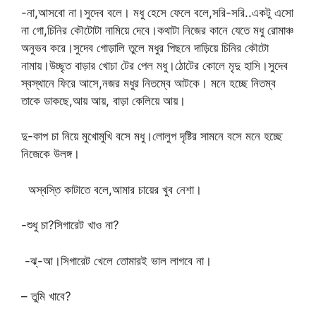
-না,আসবো না।সুদেব বলে। মধু হেসে ফেলে বলে,সরি-সরি..একটু এসো
না গো,চিনির কৌটোটা নামিয়ে দেবে।কথাটা নিজের কানে যেতে মধু রোমাঞ্চ
অনুভব করে।সুদেব গোড়ালি তুলে মধুর পিছনে দাড়িয়ে চিনির কৌটো
নামায়।উচ্ছৃত বাড়ার খোচা টের পেল মধু।ঠোটের কোলে মৃদু হাসি।সুদেব
স্বস্থানে ফিরে আসে,নজর মধুর নিতম্বে আটকে। মনে হচ্ছে নিতম্ব
তাকে ডাকছে,আয় আয়, বাড়া কেলিয়ে আয়।
দু-কাপ চা নিয়ে মুখোমুখি বসে মধু।লোলুপ দৃষ্টির সামনে বসে মনে হচ্ছে
নিজেকে উলঙ্গ।
অস্বস্তি কাটাতে বলে,আমার চায়ের খুব নেশা।
-শুধু চা?সিগারেট খাও না?
-ঝ্-আ।সিগারেট খেলে তোমারই ভাল লাগবে না।
– তুমি খাবে?