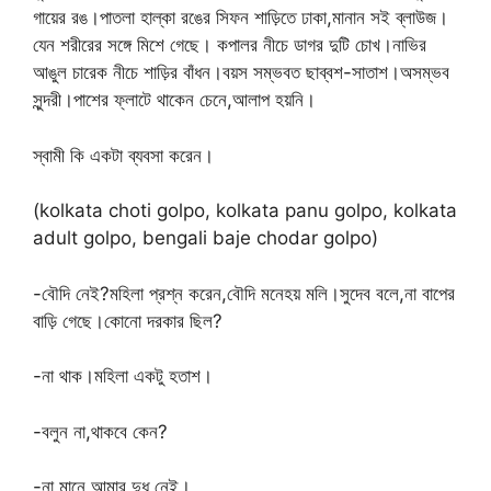
গায়ের রঙ।পাতলা হাল্কা রঙের সিফন শাড়িতে ঢাকা,মানান সই ব্লাউজ।
যেন শরীরের সঙ্গে মিশে গেছে। কপালর নীচে ডাগর দুটি চোখ।নাভির
আঙুল চারেক নীচে শাড়ির বাঁধন।বয়স সম্ভবত ছাব্বশ-সাতাশ।অসম্ভব
সুন্দরী।পাশের ফ্লাটে থাকেন চেনে,আলাপ হয়নি।
স্বামী কি একটা ব্যবসা করেন।
(kolkata choti golpo, kolkata panu golpo, kolkata
adult golpo, bengali baje chodar golpo)
-বৌদি নেই?মহিলা প্রশ্ন করেন,বৌদি মনেহয় মলি।সুদেব বলে,না বাপের
বাড়ি গেছে।কোনো দরকার ছিল?
-না থাক।মহিলা একটু হতাশ।
-বলুন না,থাকবে কেন?
-না মানে আমার দুধ নেই।