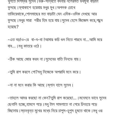
খুলতে দিগম্বর সুদেব।উরু-সন্ধিতে বদনার নলেরমত উর্ধমুখী বাড়াটা
ফুসছে।ফ্যাকাশে হয়েযায় মধুর মুখ।অপলক চোখে
তাকিয়েথাকে,শোলমাছের মত বাড়াটা যেন এদিক-ওদিক দেখছে আর
ফুসছে।মধুর সারা শরীর হিম হয়ে যায়।সুদেব হেসে জিজ্ঞেস করে,পছন্দ
হয়েছে?
-এত বড়!ও-রে বা-ব-বা !আমার কচি গুদ নিতে পারবে না…আমি মরে
যাব…।মধু কাতরে ওঠে।
-ঠিক আছে জোর করব না।সুদেবের বাতি নিনভে যায়।
-তুমি রাগ করলে গো?মধু নিজেকে অপরাধি মনে করে।
-না না মনে করার কি আছে।ম্লান হাসে সুদেব।
-তাহলে আদর করছো না কেন?তুমি রাগ করেছো…।মনেমনে ভাবে সুদেব
ছেনালি হচ্ছে,হামলে পড়ে।মধু টাল সামলাতে না পেরে চিৎহয়ে পড়ে
বিছানায়।স্তনবৃন্ত মুখের মধ্যে নিয়ে চাপুস-চুপুস চুষতে থাকে।মধু ওর