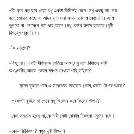
-কি করে বড় হবে ওতো শুধু একটা জিনিসই চেনে।মধু একটু দম নেয়
বলে,তোমার কাছে যা আদর ভালবাসা সম্মান পেলাম কোনোদিন আমি
ভুলবো না।আবেগে গলা ধরে আসে।মধু কেমন উদাস হয়েযায়।দৃষ্টি
দিগন্তে প্রসারিত।
-কি ভাবছো?
-কিছু না। একটা দীর্ঘশ্বাস বেরিয়ে আসে,মধু বলে,বিধাতার মর্জি
অখণ্ডণীয়,আমরা কেবল স্বপ্ন দেখতে পারি,তাইনা?
সুদেব বুঝতে পারে এ মাতৃত্বের হাহাকার।বলে,একটা উপায় আছে?
প্রসঙ্গটা বুঝতে না পেরে মধু জিজ্ঞেস করে কিসের উপায়?
-কেন সন্তান হচ্ছে না,কে দায়ী সেটা বোঝার চিকৎসা।সুদেব বলে।
-কেমন চিকিৎসা? মধুর দৃষ্টি তীক্ষ্ন।