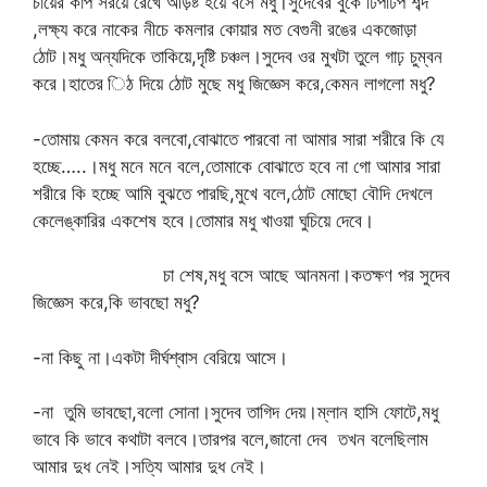
চায়ের কাপ সরয়ে রেখে আড়ষ্ট হয়ে বসে মধু।সুদেবের বুকে ঢিপঢিপ শব্দ
,লক্ষ্য করে নাকের নীচে কমলার কোয়ার মত বেগুনী রঙের একজোড়া
ঠোট।মধু অন্যদিকে তাকিয়ে,দৃষ্টি চঞ্চল।সুদেব ওর মুখটা তুলে গাঢ় চুম্বন
করে।হাতের িঠ দিয়ে ঠোট মুছে মধু জিজ্ঞেস করে,কেমন লাগলো মধু?
-তোমায় কেমন করে বলবো,বোঝাতে পারবো না আমার সারা শরীরে কি যে
হচ্ছে…..।মধু মনে মনে বলে,তোমাকে বোঝাতে হবে না গো আমার সারা
শরীরে কি হচ্ছে আমি বুঝতে পারছি,মুখে বলে,ঠোট মোছো বৌদি দেখলে
কেলেঙ্কারির একশেষ হবে।তোমার মধু খাওয়া ঘুচিয়ে দেবে।
চা শেষ,মধু বসে আছে আনমনা।কতক্ষণ পর সুদেব
জিজ্ঞেস করে,কি ভাবছো মধু?
-না কিছু না।একটা দীর্ঘশ্বাস বেরিয়ে আসে।
-না তুমি ভাবছো,বলো সোনা।সুদেব তাগিদ দেয়।ম্লান হাসি ফোটে,মধু
ভাবে কি ভাবে কথাটা বলবে।তারপর বলে,জানো দেব তখন বলেছিলাম
আমার দুধ নেই।সত্যি আমার দুধ নেই।