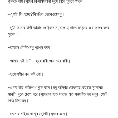
কুকড়ে যায়।সুদেব কিসমিসদানা মুখে নিয়ে চুষতে থাকে।
-এ্যাই কি হচ্ছে?খিলখিল হেসেওঠেমধু।
-তুমি আমার রাণী আমার ছোট্যসোনা,বলে দু হাতে জড়িয়ে ধরে আদর করে
সুদেব।
-তাহলে বৌদি?মধু প্রশ্ন করে।
-আমার দুই রাণী—সুয়োরাণী আর দুয়োরাণী।
-দুয়োরাণীর বড় কষ্ট গো।
-এবার তার অভিশাপ ঘুচে যাবে।মধু অস্থির বোধকরে,দুহাতে সুদেবের
মাথাটা বুকে চেপে ধরে।সুদেবের হাত সাপের মত সঞ্চারিত হয় মধুর পেটে
পিঠে নিতম্বে।
-তোমার মাইগুলো খুব ছোটো।সুদেব বলে।