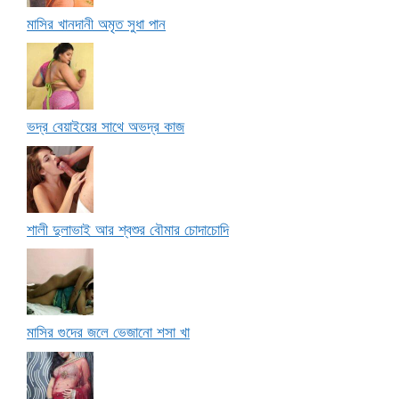
মাসির খানদানী অমৃত সুধা পান
ভদ্র বেয়াইয়ের সাথে অভদ্র কাজ
শালী দুলাভাই আর শ্বশুর বৌমার চোদাচোদি
মাসির গুদের জলে ভেজানো শসা খা