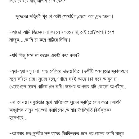
দিয়ে বেরিয়ে যায়,আপনি চা খাবেন?
সুদেবের সত্যিই খুব চা তেষ্টা পেয়েছিল,হেসে বলে,মন্দ হয়না।
-আচ্ছা আমি জিজ্ঞেস না করলে বলতেন না,তাই তো?আপনি বেশ
লাজুক….আমি চা করে পাঠিয়ে দিচ্ছি।
-যদি কিছু মনে না করেন,একটা কথা বলব?
-হ্যা-হ্যা বলুন না।ঘাড় বেকিয়ে দাড়ায় মিতা।ভঙ্গীটি অজন্তার স্কালপচার
মনে করিয়ে দেয়।সুদেব বলে,এখানে সবই আছে।চা করে আসুন চা
খেতেখেতে দুজন খানিক গল্প করি।অবশ্য আপনার যদি কোনো আপত্তি..
-না তা নয়।মধুমিতার মুখে হাসিদেখে সুদেব স্বস্তি বোধ করে।আপনি
অধ্যাপক মানুষ পড়াশুনা করছিলেন,আমার উপস্থিতি বিরক্তিকর
হতেপারে..
-আপনার মত সুন্দরীর সঙ্গ যাদের বিরক্তিকর মনে হয় তাদের আমি মানুষ