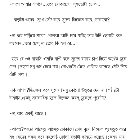
-লাগে আমার লাগবে…ওরে বোকাচোদা ল্যওড়াটা ঢোকা..
বাড়াটা গুদের মুখে সেট করে সুদেব জিজ্ঞেস করে,ঢোকাবো?
-না ধরে দাড়িয়ে থাকো..শাল্আ আমি মরে যাচ্ছি আর উনি ছেনালি শুরু
করলেন..ওরে চোদ্ না তোর কি হল রে…
-তবে রে গুদ মারানি খানকি মাগী বলে সুদেব বাড়ায় চাপ দিতে অর্ধেক ঢুকে
গেল।সহসা মধু গুম মেরে যায়।চোখদুটো ঠেলে বেরিয়ে আসছে,ঠোট দিয়ে
ঠোট চাপা।
-কি লাগল?জিজ্ঞেস করে সুদেব।মধু কোনো উত্তর দেয় না।শরীরটা
টানটান,একটু স্বাভাবিক হতে জিজ্ঞেস করল,ঢুকেছে পুরোটা?
-না,আর একটু আছে।
-আরও?আচ্ছা আস্তে আস্তে ঢোকাও।চোখ বুঝে নিজেক প্রস্তুত করে
মধু।সুদেব লক্ষ্য করে বৃহদোষ্ঠ ফোলা বাড়াটা কামড়ে ধরেছে।কেমন মায়া