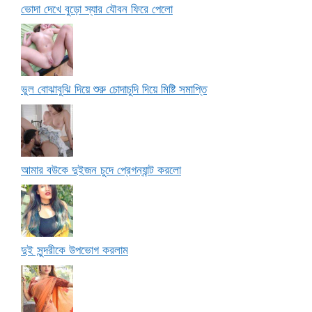
ভোদা দেখে বুড়ো স্যার যৌবন ফিরে পেলো
ভুল বোঝাবুঝি দিয়ে শুরু চোদাচুদি দিয়ে মিষ্টি সমাপ্তি
আমার বউকে দুইজন চুদে প্রেগন্যান্ট করলো
দুই সুন্দরীকে উপভোগ করলাম