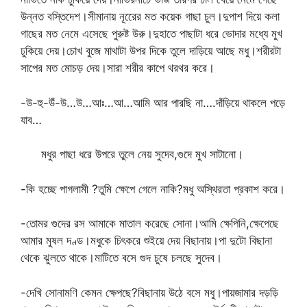
উন্নত বস্তিদেশ।সীমানায় নূরেের মত কয়েক গাছা চুল।দুপাশ দিয়ে কলা
গাছের মত নেমে এসেছে পুরুষ্ট উরু।দুহাতে পাছাটা ধরে ভোদার মধ্যে মুখ
ঢুকিয়ে দেয়।চোখ বুজে মাথাটা উপর দিকে তুলে দাড়িয়ে আছে মধু।শরীরটা
সাপের মত মোচড় দেয়।সারা শরীর কাপে থরথর করে।
-উ-হু-উঁ-উ…উ…আঃ…আ…আমি আর পারছি না….দাঁড়িয়ে থাকলে পড়ে
যাব…
মধুর পাছা ধরে উপরে তুলে নেয় সুদেব,গুদে মুখ সাটানো।
-কি হচ্ছে পাগলামী ?তুমি ক্ষেপে গেলে নাকি?মধু অস্থিরতা প্রকাশ করে।
-তোমর গুদের রস আমাকে মাতাল করেছে সোনা।আমি ক্ষেপিনি,ক্ষেপেছে
আমার মুষল দণ্ড।মধুকে চিৎকরে শুইয়ে দেয় বিছানায়।পা দুটো বিছানা
থেকে ঝুলতে থাকে।মাটিতে বসে গুদ চুষে চলছে সুদেব।
-দেখি সোনামণি কেমন ক্ষেপছে?বিছানায় উঠে বসে মধু।পায়জামার দড়ড়ি