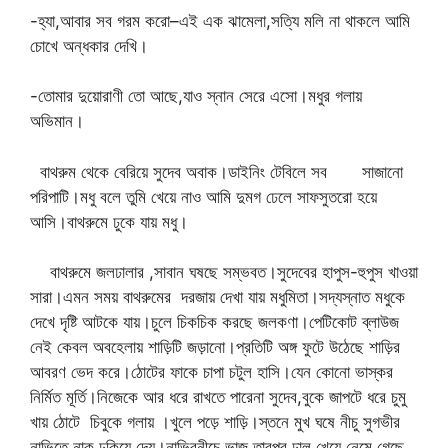
-হ্যা,আবার সব গরম করো–এই এক ঝামেলা,সত্যি মলি না থাকলে আমি
চোখে অন্ধকার দেখি।
-তোমার দুয়োরাণী তো আছে,যাও স্নান সেরে এসো।মধুর গলায়
অভিমান।
বাথরুম থেকে বেরিয়ে সুদেব অবাক।ডাইনিং টেবিলে সব সাজানো
পরিপাটি।মধু বলে তুমি খেয়ে নাও আমি দুমগ ঢেলে সাফসুতরো হয়ে
আসি।বাথরুমে ঢুকে যায় মধু।
বাথরুমে জলঢালার ,সাবান ঘষছে সম্ভবত।সুদেবের হাপুস-হুপুস খাওয়া
সারা।এমন সময় বাথরুমের দরজায় দেখা যায় মধুমিতা।সদ্যস্নাত মধুকে
দেখে দৃষ্টি আটকে যায়।চুলে চিকচিক করছে জলকণা।পেটিকোট ব্লাউজ
নেই কেবল অবহেলায় শাড়িটি জড়ানো।প্রতিটি অঙ্গ ফুটে উঠেছে শাড়ির
আবরণ ভেদ করে।ঠোটের ফাকে চাপা চটুল হাসি।যেন কোনো ভাস্কর
নির্মিত মূর্তি।নিজেকে আর ধরে রাখতে পারেনা সুদেব,বুকে জাপটে ধরে চুমু
খায় ঠোটে চিবুকে গলায় ।খুলে পড়ে শাড়ি।স্তনে মুখ ঘষে নীচু সুগভীর
নাভিতে নাক ঢুকিয়ে দেয়।নাভিরনীচে ভাজ তারপর ঢাল খেয়ে নেমে গেছে