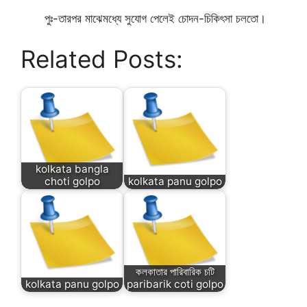
পুঃ-তারপর মাঝেমধ্যে সুযোগ পেলেই চোদন-চিকিৎসা চলতো।
Related Posts:
kolkata bangla
choti golpo
kolkata panu golpo
কলকাতার পারিবারিক চটি
kolkata panu golpo
paribarik coti golpo