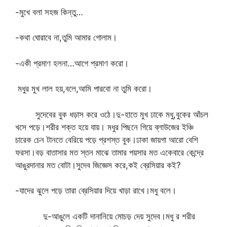
-মুখে বলা সহজ কিন্তু…
-কথা ঘোরাবে না,তুমি আমার গোলাম।
-একী প্রমাণ হলনা…আগে প্রমাণ করো।
মধুর মুখ লাল হয়,বলে,আমি পারবো না তুমি করো।
সুদেবের বুক ধড়াস করে ওঠে।দু-হাতে মুখ ঢাকে মধু,বুকের আঁচল
খসে পড়ে।শরীর শক্ত হয়ে যায়। মধুর পিছনে গিয়ে ব্লাউজের ইঞ্চি
চারেক চেন টানতে বেরিয়ে পড়ে প্রশস্ত বুক।ঢাকা জায়গা আরো বেশি
ফরসা।বড় বাতাসার মত স্তন মাঝে তামার পয়সার মত একেবারে কেন্দ্রে
আঙুরদানার মত বোটা।সুদেব জিজ্ঞেস করে,কই ব্রেসিয়ার কই?
-যাদের ঝুলে পড়ে তারা ব্রেসিয়ার দিয়ে খাড়া রাখে।মধু বলে।
দু-আঙুলে একটি দানানিয়ে মোচড় দেয় সুদেব।মধু র শরীর