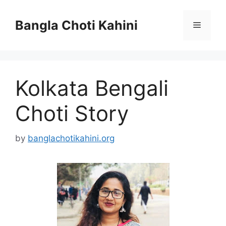
Skip
to
Bangla Choti Kahini
Menu
content
Kolkata Bengali
Choti Story
by
banglachotikahini.org