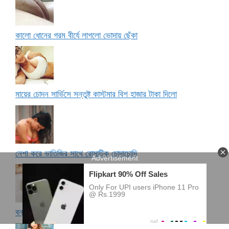
কালো ধোনের গরম বীর্যে লাগলো ভোদায় ছেঁকা
মায়ের চোদন সার্ভিসে সন্তুষ্ট কাস্টমার বিশ হাজার টাকা দিলো
নেশা করে ভাতিজির সাথে রোমান্টিক চোদাচোদি
বন্ধু আমার বোনকে হার্ডলী চুদলো