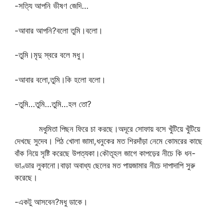
-সত্যি আপনি ভীষণ জেদি…
-আবার আপনি?বলো তুমি।বলো।
-তুমি।মৃদু স্বরে বলে মধু।
-আবার বলো,তুমি।কি হলো বলো।
-তুমি…তুমি…তুমি…হল তো?
মধুমিতা পিছন ফিরে চা করছে।অদূরে সোফায় বসে খুঁটিয়ে খুঁটিয়ে
দেখছে সুদেব। পিঠ খোলা জামা,ধনুকের মত শিরদাঁড়া নেমে কোমরের কাছে
বাঁক নিয়ে সৃষ্টি করেছে উপত্যকা।কৌতূহল জাগে কাপড়ের নীচে কি ধন-
ভাণ্ডার লুকানো।বাড়া অবাধ্য ছেলের মত পায়জামার নীচে দাপাদাপি সুরু
করেছে।
-একটু আসবেন?মধু ডাকে।