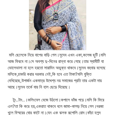
মলি ছেলেকে নিয়ে বাপের বাড়ি গেল।সুদেব এখন একা,কলেজ ছুটি।মলি
আজ ফিরবে না।সে অবশ্য দু-দিনের রান্না করে গেছে।তার স্বামীটি যা
ভোলেভালা না হলে হয়তো সারাদিন অভুক্ত থাকবে।সুদেব বহুবার বলেছে
মলিকে,চাকরি করার দরকার নেই,কি হবে এত টাকা?মলি যুক্তি
দেখিয়েছে,উপার্জন একমাত্র উদ্দেশ্য নয় সমাজের প্রতি তার একটা দায়
আছে।সুদেব তর্কে যায় নি হাল ছেড়ে দিয়েছে।
টুং..টাং..।কলিংবেল বেজে উঠলো।কপালে ভাঁজ পড়ে।মলি কি ফিরে
এল?তা কি করে হয়,একরাত থাকবে বলে জামা-কাপড় নিয়ে গেল।দরজা
খুলে বিস্ময়ের ঘোর কাটে না।যেন এক ঝলক রূপোলি রোদ।কাঁচা হলুদ