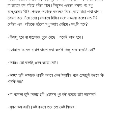
না তাহলে রস বাইরে বরিয়ে যাবে।কিছুক্ষণ এভাবে থাকার পর মধু
বলে,আমার হিসি পেয়েছে,আমাকে বাথরুমে নিয়ে ,আহা বাড়া গাথা থাক।
কোলে করে নিয়ে চলো।বাথরুমে হিসির সঙ্গে একদলা কফের মত বীর্য
বেরিয়ে এল।আঁতকে উঠলো মধু,অ্যাই বেরিয়ে গেল,কি হবে?
-কিসসু হবে না যাঢোকার ঢুকে গেছে। ওতেই কাজ হবে।
-তোমাকে অনেক খারাপ খারাপ কথা বলেছি,কিছু মনে করোনি তো?
-আমিও তো বলেছি,ওসব ধরতে নেই।
-আচ্ছা তুমি আমাকে খানকি বললে কেন?স্বামীর সঙ্গে চোদাচুদি করলে কি
খানকি হয়?
-না সসোনা তুমি আমার রণী।তোমার খুব কষ্ট হয়েছে তাই নাসোনা?
-সুখও কম হয়নি।কষ্ট করলে তবে তো কেষ্ট মিলবে।