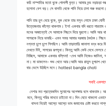
কচি নাস্পাতির মতো বুকে গোলাপী বৃন্ত। আমার দন্ড নড়াচড়া
হলোনা বেশ বড়। সে বালতি থেকে পানি নিয়ে ঢালা শুরু 
পানি তার চুল বেয়ে বুকে, বুক থেকে তার মসৃন লোমে ঢাকা যোন
উত্তেজনায় কাঁপ্তে থাকলাম। ইশ! একবার যদি ধরতে পারতাম
মনের অজান্তেই সে আমাকে পিছনে দিয়ে ঘুরলো। আমি আর থাক
সাগরকে নিয়ে ভাবছি- এমন সময় আমার দরজায় ঠকঠক। পিছন ফ
নগ্নতা চুপে চুপে গিলছিল। আমি তাড়াতাড়ি জানালা বন্ধ ক
দেখতে দিই, সাগরের রূপসুধা। কিন্তু আমি কেউ দেখে ফেলবে
নিচ্ছিস, আমাকে একবার বল্লিনা! -দেখ আমি নিজেও জানিনা,
না। মা ডাকলেন- শুভ খেতে আয়।আমি আর রাতুল চুপচাপ খেতে
বার ভেসে উঠছিল মনে। hottest bangla choti
সবাই একসাথে
নেশার মত প্রত্যেকদিন সুযোগের অপেক্ষায় বসে থাকতাম। 
মনে, কিন্তু শরির মানতে চাইতো না। দিন যেতে থাকলো এভা
বাসনা নিয়েই আস্তে আস্তে ভাব জমানোর চেষ্টা করতে লা