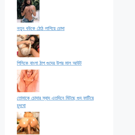
নতুন বউকে ঠোঠ লাগিয়ে চোদা
পিসিকে বাংলা ঠাপ গুদের উপর মাল আউট
তোমাকে চোদার স্বাদ এতদিনে মিটছে গুদ ফাটিয়ে
চুদবো