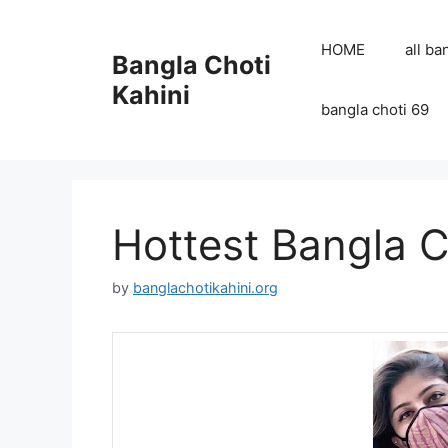
Skip
to
HOME
all ba
Bangla Choti
content
Kahini
bangla choti 69
Hottest Bangla C
by
banglachotikahini.org