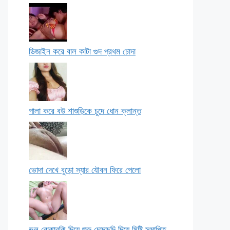
ডিজাইন করে বাল কাটা গুদ প্রথম চোদা
পালা করে বউ শাশুড়িকে চুদে ধোন ক্লান্ত
ভোদা দেখে বুড়ো স্যার যৌবন ফিরে পেলো
ভুল বোঝাবুঝি দিয়ে শুরু চোদাচুদি দিয়ে মিষ্টি সমাপ্তি