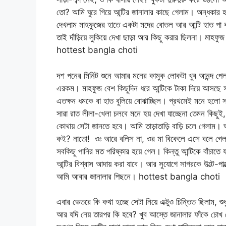
তো? আমি ঘুরে গিয়ে আন্টির জানালার কাছে গেলাম। অন্ধকার 
দেখলাম মাহফুজের হাতে একটা মদের বোতল আর আন্টি হাত পা বাঁধ
তাই দাঁড়িয়ে লুকিয়ে দেখা ছাড়া আর কিছু করার ছিলনা। মাহ
hottest bangla choti
দশ পনের মিনিট শুনে আমার মনের কামুক লোকটা খুব আনন্দ পেল
এরকম। মাহফুজ বেশ কিছুদিন ধরে আন্টিকে টাকা দিয়ে আসছে স
এতক্ষন ধমকে বা হাত বুলিয়ে বোঝাচ্ছিল। প্রথমেই মনে হলো সা
সারা রাত লীলা-খেলা চলবে মনে হয় দেখা যাচ্ছেনা তেমন কিছুই, 
কোথায় সেটা জানতে হবে। আমি তাড়াতাড়ি বাড়ি চলে গেলাম।
কই? নাতো! ওঃ আরে বলিস না, ওর মা বিকেলে এসে বলে গেল
সবকিছু পানির মত পরিষ্কার হয়ে গেল। কিন্তু আন্টিকে বাঁচাতে 
আন্টির বিশ্বাস আদায় করা যাবে। আর সুযোগে সাগরকে উল্টে-প
আমি আবার জানালার পিছনে। hottest bangla choti
এবার ভেতরে কি কথা হচ্ছে সেটা নিয়ে এক্টুও চিন্তিত ছিলাম, শ
আর যদি নেয় তারপর কি হবে? খুব আস্তে জানালার ফাঁকে চোখ 