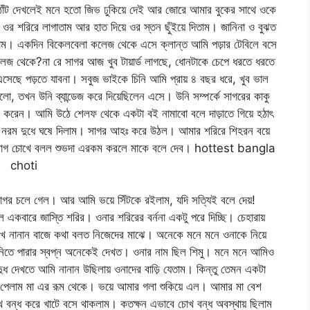
ঁট দেখলেই মনে হতো জিভ ঢুকিয়ে দেই আর জোরে আমার বুকের সাথে ওকে
ওর শরিরে লাগাতাম আর হাত দিয়ে ওর স্তন ছুঁইয়ে দিতাম। জানিনা ও বুঝত
াতাম। একদিন বিকেলবেলা কলেজ থেকে এসে ক্লান্ত আমি পড়ার টেবিলে বসে
েজ থেকে?না রে সাগর আজ খুব টায়ার্ড লাগছে, ধোনটাকে চেপে ধরতে ধরতে
ছে পড়তে যাবনা। সবুজ ভাইকে চিনি আমি প্রায় ৪ বছর ধরে, খুব ভাল
ছিলো, তখন উনি ব্যান্ডেজ করে দিয়েছিলেন এসে। উনি সম্পর্কে সাগরের কাকু
 করেন। আমি উঠে শেলফ থেকে একটা বই নামাবো বলে দাড়াতে গিয়ে হঠাৎ
ওর নরম দুধে ঘষে দিলাম। সাগর আহঃ করে উঠল। আমার শরিরে শিহরন বয়ে
াগর রাগ চোখে বলল শুভদা এরকম করলে মাকে বলে দেব। hottest bangla
choti
র চলে গেল। আর আমি ভয়ে সিঁটকে রইলাম, যদি সত্যিই বলে দেয়!
ে একবারে জাস্তি শরির। ওনার শরিরের বর্ননা একটু পরে দিচ্ছি। চেহারায়
দেখে নানান বাজে কথা বলত নিজেদের মাঝে। অনেকে মনে মনে ওনাকে নিয়ে
িতে পারার স্বপ্ন অনেকেই দেখত। ওনার নাম ছিল শিমু। মনে মনে আমিও
দুধ দেখতে আমি নানান উছিলায় ওনাদের বাড়ি যেতাম। কিন্তু তেমন একটা
তে পেলাম মা এর রূম থেকে। ভয়ে আমার গলা শুকিয়ে এল। আমার মা বেশ
 বন্ধ করে খাটে বসে থাকলাম। কতক্ষন এভাবে চোখ বন্ধ অবস্থায় ছিলাম