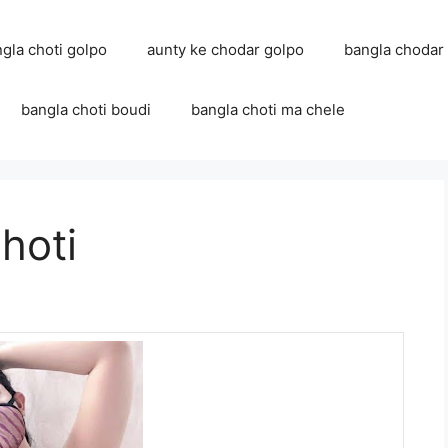
ngla choti golpo
aunty ke chodar golpo
bangla chodar
bangla choti boudi
bangla choti ma chele
hoti