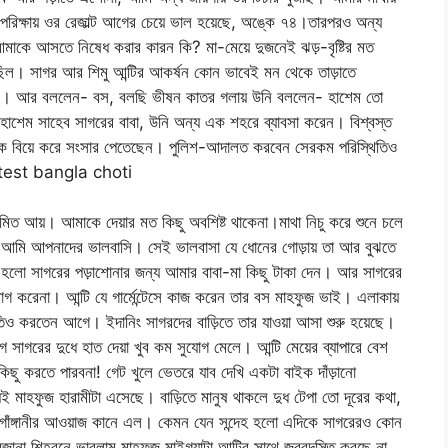
িক্ষায় ওর রেজাল্ট আগের চেয়ে ভাল হয়েছে, অঙ্কে ৭৪।তারপরও অন্য
আমাকে আসতে নিষেধ করার কারন কি? মা-মেয়ে দুজনেই ঝড়-বৃষ্টির মত
গছিল। সাগর আর শিমু আন্টির আকর্ষন কোন ভাবেই মন থেকে তাড়াতে
িলেন। আর বললেন- বস, বলছি ভীষন কাতর গলায় উনি বললেন- হাশেম তো
শেম সাহেব সাগরের বাবা, উনি অন্য এক শহরে ব্যাবসা করেন। বিশ্বস্ত
য়েকে বিয়ে করে সংসার পেতেছেন। পুলিশ-আদালত করবেন সেরকম পরিস্থিতিও
ottest bangla choti
সীমিত আয়। আমাকে দেয়ার মত কিছু অবশিষ্ট থাকেনা।মাথা নিচু করে শুনে চলে
, আমি আপনাদের ভালবাসি। সেই ভালবাসা যে ধোনের গোড়ায় তা আর বুঝতে
খবর হলো সাগরের পড়াশোনার জন্য আমার বাবা-মা কিছু টাকা দেন। আর সাগরের
গ করেনা। আন্টি যে গার্মেন্টেসে কাজ করেন তার বস মাহফুজ ভাই। এলাকায়
িও করতেন আগে। ইদানিং সাগরদের বাড়িতে তার যাওয়া আসা শুরু হয়েছে।
োগে সাগরের দুধে হাত দেয়া খুব কম সুযোগ মেলে। আন্টি মেয়ের ব্যাপারে বেশ
ছু করতে পারবনা! গেট খুলে ভেতরে যাব দেখি একটা বাইক দাঁড়ানো
়ই মাহফুজ হারামীটা এসেছে। বাড়িতে মানুষ থাকলে দুধ টেপা তো দূরের কথা,
্ট গোঁঙ্গানীর আওয়াজ কানে এল। কেমন যেন সন্দেহ হলো এদিকে সাগরেরও কোন
 অজানা শিহরনে ভাবলাম মাহফুজ মাইগ্যাটা আন্টির সাথে জবরদস্তি করছে না