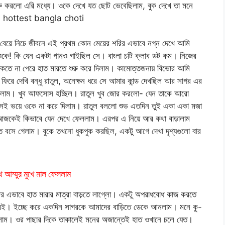
 শুরু করলো এরি মধ্যে। ওকে দেখে যত ছোট ভেবেছিলাম, বুক দেখে তা মনে
করলো। hottest bangla choti
ী বেয়ে নিচে জীবনে এই প্রথম কোন মেয়ের শরির এভাবে নগ্ন দেখে আমি
 ওকে! কি যেন একটা গানও গাইছিল সে। বাংলা চটি ক্লাব ডট কম। নিজের
তে না পেরে হাত মারতে শুরু করে দিলাম। কামোত্তজনায় বিভোর আমি
িরে দেখি বন্ধু রাতুল, অনেক্ষন ধরে সে আমার কান্ড দেখছিল আর সাগর এর
রে দিলাম। খুব আফসোস হচ্ছিল। রাতুল খুব জোর করলো- যেন তাকে আরো
 সেই ভয়ে ওকে না করে দিলাম। রাতুল বললো শুভ এতদিন তুই একা একা মজা
 আজকেই কিভাবে যেন দেখে ফেললাম। এরপর এ নিয়ে আর কথা বাড়ালাম
 বসে গেলাম। বুকে তখনো ধুকপুক করছিল, একটু আগে দেখা দৃশ্যগুলো বার
 আম্মুর মুখে মাল ফেললাম
আর এভাবে হাত মারার মাত্রা বাড়তে লাগ্লো। একটু অপরাধবোধ কাজ করতে
বেই। ইচ্ছে করে একদিন সাগরকে আমাদের বাড়িতে ডেকে আনলাম। মনে কু-
গ্লাম। ওর পাছার দিকে তাকালেই মনের অজান্তেই হাত ওখানে চলে যেত।