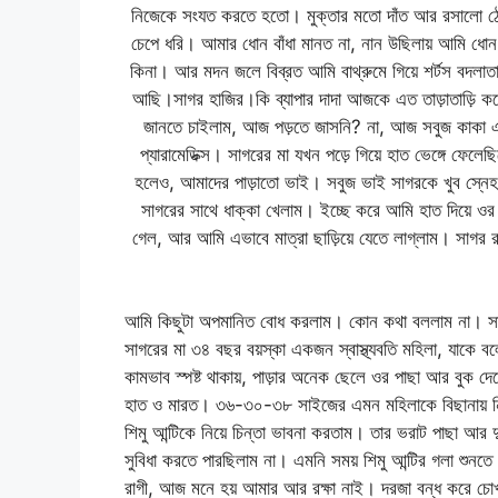
নিজেকে সংযত করতে হতো। মুক্তার মতো দাঁত আর রসালো ঠো
চেপে ধরি। আমার ধোন বাঁধা মানত না, নান উছিলায় আমি ধোন 
কিনা। আর মদন জলে বিব্রত আমি বাথ্রুমে গিয়ে শর্টস বদল
আছি।সাগর হাজির।কি ব্যাপার দাদা আজকে এত তাড়াতাড়ি কল
জানতে চাইলাম, আজ পড়তে জাসনি? না, আজ সবুজ কাকা এসে
প্যারামেডিক্স। সাগরের মা যখন পড়ে গিয়ে হাত ভেঙ্গে ফেলে
হলেও, আমাদের পাড়াতো ভাই। সবুজ ভাই সাগরকে খুব স্নেহ
সাগরের সাথে ধাক্কা খেলাম। ইচ্ছে করে আমি হাত দিয়ে 
গেল, আর আমি এভাবে মাত্রা ছাড়িয়ে যেতে লাগ্লাম। স
আমি কিছুটা অপমানিত বোধ করলাম। কোন কথা বললাম না। সাগ
সাগরের মা ৩৪ বছর বয়স্কা একজন স্বাস্থ্যবতি মহিলা, যাকে বল
কামভাব স্পষ্ট থাকায়, পাড়ার অনেক ছেলে ওর পাছা আর বুক 
হাত ও মারত। ৩৬-৩০-৩৮ সাইজের এমন মহিলাকে বিছানায় ন
শিমু আন্টিকে নিয়ে চিন্তা ভাবনা করতাম। তার ভরাট পাছা আর 
সুবিধা করতে পারছিলাম না। এমনি সময় শিমু আন্টির গলা শুন
রাগী, আজ মনে হয় আমার আর রক্ষা নাই। দরজা বন্ধ করে চোখ