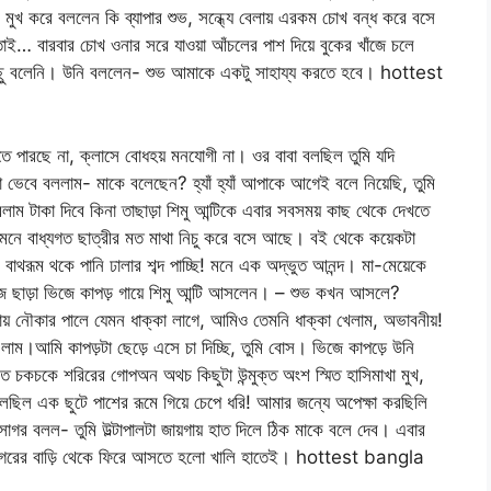
সি মুখ করে বললেন কি ব্যাপার শুভ, সন্ধ্যে বেলায় এরকম চোখ বন্ধ করে বসে
াই… বারবার চোখ ওনার সরে যাওয়া আঁচলের পাশ দিয়ে বুকের খাঁজে চলে
কিছু বলেনি। উনি বললেন- শুভ আমাকে একটু সাহায্য করতে হবে। hottest
ে পারছে না, ক্লাসে বোধহয় মনযোগী না। ওর বাবা বলছিল তুমি যদি
া ভেবে বললাম- মাকে বলেছেন? হ্যাঁ হ্যাঁ আপাকে আগেই বলে নিয়েছি, তুমি
লাম টাকা দিবে কিনা তাছাড়া শিমু আন্টিকে এবার সবসময় কাছ থেকে দেখতে
সামনে বাধ্যগত ছাত্রীর মত মাথা নিচু করে বসে আছে। বই থেকে কয়েকটা
থরূম থকে পানি ঢালার শব্দ পাচ্ছি! মনে এক অদ্ভুত আনন্দ। মা-মেয়েকে
জ ছাড়া ভিজে কাপড় গায়ে শিমু আন্টি আসলেন। – শুভ কখন আসলে?
় নৌকার পালে যেমন ধাক্কা লাগে, আমিও তেমনি ধাক্কা খেলাম, অভাবনীয়!
এলাম।আমি কাপড়টা ছেড়ে এসে চা দিচ্ছি, তুমি বোস। ভিজে কাপড়ে উনি
 চকচকে শরিরের গোপঅন অথচ কিছুটা উন্মুক্ত অংশ স্মিত হাসিমাখা মুখ,
ছিল এক ছুটে পাশের রূমে গিয়ে চেপে ধরি! আমার জন্যে অপেক্ষা করছিলি
সাগর বলল- তুমি উল্টাপালটা জায়গায় হাত দিলে ঠিক মাকে বলে দেব। এবার
ত সাগরের বাড়ি থেকে ফিরে আসতে হলো খালি হাতেই। hottest bangla