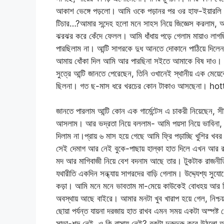
আকাশ ভেঙ্গে পড়লো। আমি ওকে পড়ানর পর ওর হাফ-ইয়ারলি পর
টিচার…?আমার সন্দেহ হলো মনে সাহস নিয়ে জিজ্ঞেস করলাম, 
ঝরঝর করে কেঁদে ফেলল। আমি ধাঁধায় পড়ে গেলাম মায়াও লা
পারছিলাম না। আন্টি সাগরকে দুধ আনতে দোকানে পাঠিয়ে দ
আমায় ধোঁকা দিল আমি আর পারছিনা সইতে আমাকে বিষ দাও। হা
সুত্রে আন্টি জানতে পেরেছেন, তিনি ওখানেই স্থানীয় এক মে
ছিলনা। গত ছ-মাস ধরে খরচের কোন টাকাও আসছেনা। h
জানতে পারলাম আন্টি কোন এক গার্মেন্টেস এ চাকরী নিয়েছেন, 
আসলাম। আর ভদ্রতা নিয়ে বললাম- আমি পয়সা নিয়ে ভাবিনা
দিলাম না।প্রায় ৬ মাস হয়ে গেছে আমি ফ্রি পড়াচ্ছি খুশির 
সেই দেমাগ আর নেই বুকে-পাছায় হাল্কা হাত দিলে এখন আর রা
মদ আর মাগিবাজী নিয়ে বেশ বদনাম আছে তার। টুকটাক রাজনীত
যথারীতি একদিন সন্ধ্যায় সাগরদের বাড়ি গেলাম। উদ্দ্যেশ্য সুয
কড়া। আমি মনে মনে ভাবতাম মা-মেয়ে কাউকেই বোধহয় আর কি
অবস্থায় আছে বাইরে। আমার মনটা খুব খারাপ হয়ে গেল, নিশ্চয
ছোয়া পর্যন্ত যায়না দরজায় হাত রাখব এমন সময় একটা অস্পষ
সাড়া-শব্দ নেই, ও কি বাসায় নেই? বুকটা দুরুদুরু করে উঠলো