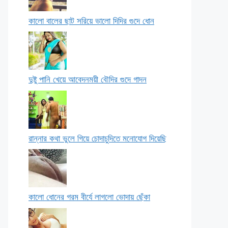
কালো বালের ছাট সরিয়ে ভালো দিদির গুদে ধোন
দুষ্টু পানি খেয়ে আবেদনময়ী বৌদির গুদে গাদন
রান্নার কথা ভুলে গিয়ে চোদাচুদিতে মনোযোগ দিয়েছি
কালো ধোনের গরম বীর্যে লাগলো ভোদায় ছেঁকা