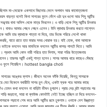
িলাম মা-মেয়েকে একসাথে বিছানায় ফেলে অপমান আর কামোত্তজনা
়স বাড়ন্ত বলেই কিনা সাগরের ফুলে ফেঁপে ওঠা দুধ গুলো আর শিমু আন্টির
্যায় বাবা অফিস থেকে মাত্র ফিরলেন। ও বাড়ি থেকে শিমু আন্টির চিৎকার
ছেন। বাবাও আমার পেছন পেছন এলেন। উনি ব্যাথায় চিৎকার করতে লাগ্লেন
ে আমি তার ব্যাথাকে পাত্তা না দিয়ে, তার ভিজে শরিরে লেপ্টে থাকা
 করছি, যাতে রাতে হাত মারার সময় খোরাক হয়। যাই হোক, বাবা আমাকে
সবুজ ভাইকে বললেন আর মামনিকে বললেন আন্টির কাপড় পালটে দিতে। আমি
াম। প্রথম আমি কোন নারী শরিরে হাত দিলাম, সারা শরির উত্তেজনায়
লেন। তারপর আন্টি একটু শান্ত হলেন। সাগর আমার ধারে কাছেও ঘেঁষছে
, পাও ফুলে গিয়েছিল। hottest bangla choti
সাগরের অঙ্কের ক্লাস। জীবনে অনেক ফাঁকি দিয়েছি, কিন্তু সাগরকে
য়ে যেত বিকেলে যথারীতি সাগর চুল বেঁধে, একটা ফ্রক পরে আমার কাছে
মন কথা বললেন না বাড়িটা ভীষন চুপচাপ। প্রায় দেড় ঘন্টা পড়ানোর পর
শাড়ি জড়ানো, সায়া বা ব্লাউজ কোনটাই নেই! ইচ্ছে হচ্ছিল চা দিয়ে বললেন-
রকে পড়ানো শেষ করে আমি আন্টির রূমে ঢুকলাম। ওনাকে বেশ উদ্ভ্রান্ত
 আর পড়াতে এসোনা, আমি অন্য জায়গায় ওর টিচার খুঁজছি। আমার মাথায়