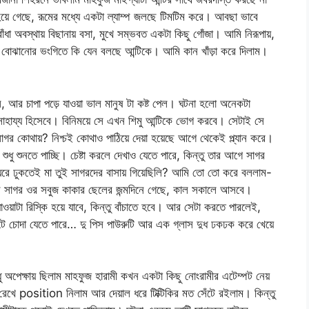
হয়ে গেছে, রূমের মধ্যে একটা ল্যাম্প জলছে টিমটিম করে। আবছা ভাবে
া অবস্থায় বিছানায় বসা, মুখে সম্ভবত একটা কিছু গোঁজা। আমি নিরূপায়,
ফুজ বোঝানোর ভংগিতে কি যেন বলছে আন্টিকে। আমি কান খাঁড়া করে দিলাম।
, আর চাপা পড়ে যাওয়া ভাল মানুষ টা কষ্ট পেল। ঘটনা হলো অনেকটা
াহায্য হিসেবে। বিনিময়ে সে এখন শিমু আন্টিকে ভোগ করবে। সেটাই সে
গর কোথায়? নিশ্চই কোথাও পাঠিয়ে দেয়া হয়েছে আগে থেকেই প্ল্যান করে।
শুধু শুনতে পাচ্ছি। চেষ্টা করলে দেখাও যেতে পারে, কিন্তু তার আগে সাগর
 ঘরে ঢুকতেই মা তুই সাগরদের বাসায় গিয়েছিলি? আমি তো তো করে বললাম-
 সাগর ওর সবুজ কাকার ছেলের জন্মদিনে গেছে, কাল সকালে আসবে।
যাওয়াটা রিস্কি হয়ে যাবে, কিন্তু বাঁচাতে হবে। আর সেটা করতে পারলেই,
াল্টে চোদা যেতে পারে… দু পিস পাউরুটি আর এক গ্লাস দুধ ঢকঢক করে খেয়ে
ুধু অপেক্ষায় ছিলাম মাহফুজ হারামী কখন একটা কিছু নোংরামীর এটেম্পট নেয়
রেখে position নিলাম আর দেয়াল ধরে টিক্টিকির মত সেঁটে রইলাম। কিন্তু