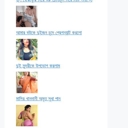
আমার বউকে দুইজন চুদে প্রেগন্যান্ট করলো
দুই সুন্দরীকে উপভোগ করলাম
মাসির খানদানী অমৃত সুধা পান