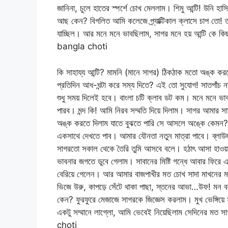
জানিনা, চুলে হাতের স্পর্শে চোখ মেললাম। শিমু আন্টি! উনি হা
আছ কেন? বিগলিত আমি কলেজে প্র্যাক্টিকাল ক্লাসে চাপ তো! ত
যাচ্ছিল। আর মনে মনে ভাবছিলাম, সাগর মনে হয় আন্টি কে 
bangla choti
কি সাহায্য আন্টি? মামনি (মানে সাগর) ঠিকঠাক মতো অঙ্ক করত
প্রতিদিন আধ-ঘন্টা করে সম্য দিতে? এই তো সুযোগ! সাতপাঁচ ন
শুধু সময় দিলেই হবে। বাংলা চটি ক্লাব ডট কম। মনে মনে ভাব
পারব। মন্দ কি! আমি নিরব সম্মতি দিয়ে দিলাম। সাগর আমার 
অঙ্ক করতে দিলাম যাতে বুঝতে পারি সে আসলে অঙ্কে কেমন? বা
একসাথে দেখতে পাব। আমার যৌনতা নতুন মাত্রা পাবে। ব্লাউ
সাগরতো সকাল থেকে তৈরি তুমি আসবে বলে। হঠাৎ আসা হাওয়ায
ভাবনার জগতে ডুবে গেলাম। সাবানের মিষ্টি গন্ধে আবার ফিরে 
বেরিয়ে গেলেন। আর আমার বাজপাখীর মত চোখ সাদা মাখনের মত
ভিজে উরু, কাপড়ে সেঁটে থাকা পাছা, স্তনের আভা…উফ! মন বল
কেন? ফুরফুরে মেজাজে সাগরকে জিজ্ঞেস করলাম। মুখ ভেঙ্গিয়ে 
একটু সম্মানে লাগ্লো, আমি ভেবেই নিয়েছিলাম সেদিনের ম
choti