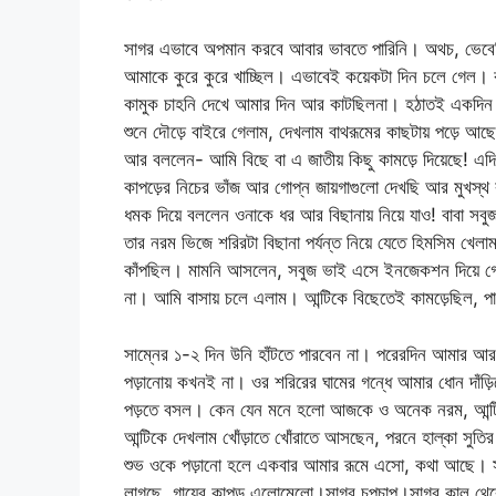
সাগর এভাবে অপমান করবে আবার ভাবতে পারিনি। অথচ, ভেবেছ
আমাকে কুরে কুরে খাচ্ছিল। এভাবেই কয়েকটা দিন চলে গেল। বয
কামুক চাহনি দেখে আমার দিন আর কাটছিলনা। হঠাতই একদিন সন্ধ
শুনে দৌড়ে বাইরে গেলাম, দেখলাম বাথরূমের কাছটায় পড়ে আ
আর বললেন- আমি বিছে বা এ জাতীয় কিছু কামড়ে দিয়েছে! এদিক
কাপড়ের নিচের ভাঁজ আর গোপ্ন জায়গাগুলো দেখছি আর মুখস্থ
ধমক দিয়ে বললেন ওনাকে ধর আর বিছানায় নিয়ে যাও! বাবা 
তার নরম ভিজে শরিরটা বিছানা পর্যন্ত নিয়ে যেতে হিমসিম খেল
কাঁপছিল। মামনি আসলেন, সবুজ ভাই এসে ইনজেকশন দিয়ে গে
না। আমি বাসায় চলে এলাম। আন্টিকে বিছেতেই কামড়েছিল
সাম্নের ১-২ দিন উনি হাঁটতে পারবেন না। পরেরদিন আমার আর 
পড়ানোয় কখনই না। ওর শরিরের ঘামের গন্ধে আমার ধোন দাঁড়ি
পড়তে বসল। কেন যেন মনে হলো আজকে ও অনেক নরম, আন্টিও তে
আন্টিকে দেখলাম খোঁড়াতে খোঁরাতে আসছেন, পরনে হাল্কা সুতির 
শুভ ওকে পড়ানো হলে একবার আমার রূমে এসো, কথা আছে। সাগ
লাগছে, গায়ের কাপড় এলোমেলো।সাগর চুপচাপ।সাগর কাল থেকে