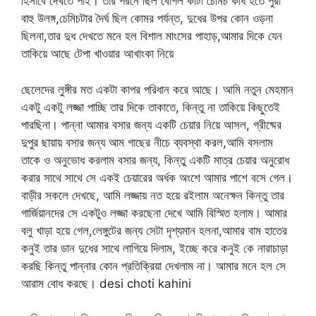
হিসাবে দেখতে পাই। তার পরনে ছিল বোগল কাটা চেমিচ কাধ হতে পুরা
বাহু উলঙ্গ,চেমিচটার দৈর্ঘ ছিল কোমর পর্যন্ত, দুধের উপর কোন ওড়না
ছিলনা,তার দুধ দেখতে মনে হল বিশাল মাংসের পাহাড়,আমার দিকে যেন
তাকিয়ে আছে টেপা খাওয়ার আখাংকা নিয়ে
ছেলেদের লুঙ্গীর মত একটা কাপর পরিধান করে আছে। আমি নতুন মেহমান
একটু একটু লজ্জা পাচ্ছি তার দিকে তাকাতে, কিন্তু না তাকিয়ে কিছুতেই
পারছিনা। পান্না আমার বসার জন্য একটি চেয়ার নিয়ে আসল, গ্রীষ্মের
দুপুর ছায়ায় বসার জন্য আম গাছের নীচে ব্যবস্থা করল,আমি বসলাম
তাকে ও অনুভোধ করলাম বসার জন্য, কিন্তু একটি মাত্র চেয়ার অনুরোধ
করার সাথে সাথে সে একই চেয়ারের অর্ধক অংশে আমার পাশে বসে গেল।
বাড়ীর সকলে দেখছে, আমি লজ্জায় নত হয়ে রইলাম অনেক্ষন কিন্তু তার
গার্জিয়ানদের সে একটুও লজ্জা করছেনা দেখে আমি বিস্মিত হলাম। আমার
বলু খাড়া হয়ে গেল,লেঙ্গুটের জন্য সেটা দৃশ্যমান হলনা,আমার বাম হাতের
কনুই তার ডান দুধের সাথে লাগিয়ে দিলাম, ইচ্ছে করে কনুই কে নারাচাড়া
করছি কিন্তু পান্নার কোন প্রতিক্রিয়া দেখলাম না। আমার মনে হল সে
আরাম বোধ করছে। desi choti kahini