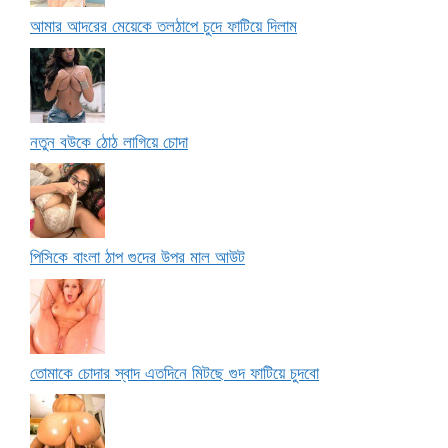
আমার আদরের মেয়েকে তলঠাপে চুদে ফাটিয়ে দিলাম
নতুন বউকে ঠোঠ লাগিয়ে চোদা
পিসিকে বাংলা ঠাপ গুদের উপর মাল আউট
তোমাকে চোদার স্বাদ এতদিনে মিটছে গুদ ফাটিয়ে চুদবো