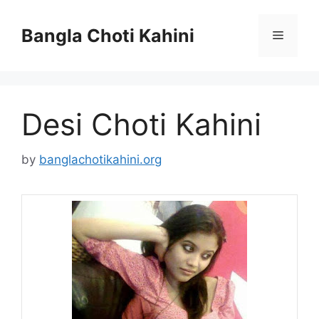
Skip
to
Bangla Choti Kahini
Menu
content
Desi Choti Kahini
by
banglachotikahini.org