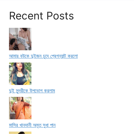
Recent Posts
আমার বউকে দুইজন চুদে প্রেগন্যান্ট করলো
দুই সুন্দরীকে উপভোগ করলাম
মাসির খানদানী অমৃত সুধা পান