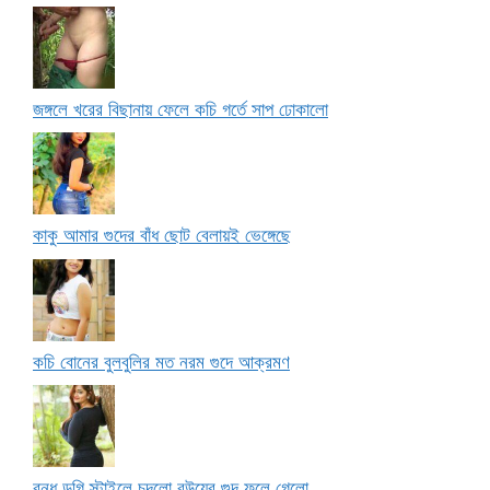
জঙ্গলে খরের বিছানায় ফেলে কচি গর্তে সাপ ঢোকালো
কাকু আমার গুদের বাঁধ ছোট বেলায়ই ভেঙ্গেছে
কচি বোনের বুলবুলির মত নরম গুদে আক্রমণ
বন্ধু ডগি স্টাইলে চুদলো বউয়ের গুদ ফুলে গেলো