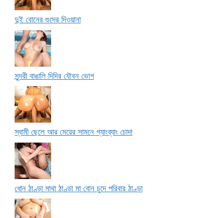
দুই বোনের গুদের দিওয়ানা
সুন্দরী বাঙালি দিদির যৌবন ভোগ
স্বামী ছেলে আর মেয়ের সামনে গ্যাংব্যাং চোদা
ধোন ঠাণ্ডা মাথা ঠাণ্ডা মা বোন চুদে পরিবার ঠাণ্ডা