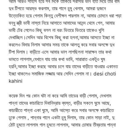
আমি আরও সাহসি হয়ে সব দিকে তাকিয়ে সরাসরি ডান হাত দিয়ে তার বাম
দুধ টিপতে আরম্ভ করলাম, তার গালে চুমু খেলাম, আমরা দুজনে
উত্তেকিত হয়ে গেলাম কিন্তু বেশীক্ষন পারলাম না, আমার চোদনে ধরা পড়া
বন্ধু স্ত্রী ভাবী নাস্তা নিয়ে আসাতে আমাদের আনন্দ থেমে গেল, আমার
ভাবী টের পেলেও কিছু বলল না বরং ভিতরে ভিতরে তাকেও খুশি
দেখাচ্ছিল।সেদিন আর বিশেষ কিছু করা হলনা,আমার আসতে ইচ্ছা না
করলেও বিদায় নিলাম আসার সময় তাকে আলতু করে সবার অলক্ষে দুধ
টিপা দিলাম। বাড়ীতে এসে আমার ভাল লাগছিলনা সারাক্ষন তার কথা
ভাবতে লাগলাম,যেখানে যায় তার কথা ভাবি, সারারাত একটুও ঘুম
হয়নি,আমার ইচ্ছা করছে আবার চলে যায় তাদের বাড়ীতে যাওয়ার একানত
ইচ্ছা থাকলেও সমাজিক লজ্জায় আর সেদিন গেলাম না। desi choti
kahini
কয়েক দিন পর কোন ঘটা না করে আমি তাডের বাড়ী গেলাম, দেখলাম
পান্না তাদের কাচারিতে দিবানিদ্রায় ব্যস্ত, বাড়ীর সকলে ঘুমে আছে,
কাচারীতে পান্না একা ঘুমে, আমি আস্তে করে সবার অলক্ষে কাচারিতে
ঢুকে গেলাম , পান্নার গালে একটা চুমু দিলাম, তার কোন সাড়া নাই, দু
ঠোট চুষতে লাগলাম গাল চুষতে লাগলাম, আমার চোষার তীব্রতায় পান্না