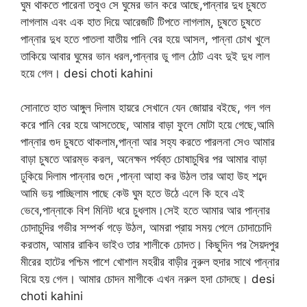
ঘুম থাকতে পারেনা তবুও সে ঘুমের ভান করে আছে,পান্নার দুধ চুষতে
লাগলাম এবং এক হাত দিয়ে আরেজটি টিপতে লাগলাম, চুষতে চুষতে
পান্নার দুধ হতে পাতলা যাতীয় পানি বের হয়ে আসল, পান্না চোখ খুলে
তাকিয়ে আবার ঘুমের ভান ধরল,পান্নার ডু গাল ঠোট এবং দুই দুধ লাল
হয়ে গেল। desi choti kahini
সোনাতে হাত আঙ্গুল দিলাম হায়রে সেখানে যেন জোয়ার বইছে, গল গল
করে পানি বের হয়ে আসতেছে, আমার বাড়া ফুলে মোটা হয়ে গেছে,আমি
পান্নার গুদ চুষতে থাকলাম,পান্না আর সহ্য করতে পারলনা সেও আমার
বাড়া চুষতে আরম্ভ করল, অনেক্ষন পর্যব্ত চোষাচুষির পর আমার বাড়া
ঢুকিয়ে দিলাম পান্নার গুদে ,পান্না আহা কর উঠল তার আহা উহ শব্দে
আমি ভয় পাচ্ছিলাম পাছে কেউ ঘুম হতে উঠে এলে কি হবে এই
ভেবে,পান্নাকে বিশ মিনিট ধরে চুধলাম।সেই হতে আমার আর পান্নার
চোদাচুদির গভীর সম্পর্ক গড়ে উঠল, আমরা প্রায় সময় পেলে চোদাচোদি
করতাম, আমার রাকিব ভাইও তার শালীকে চোদত। কিছুদিন পর সৈয়দপুর
মীরের হাটের পশ্চিম পাশে খোশাল মহরীর বাড়ীর নুরুল হুদার সাথে পান্নার
বিয়ে হয় গেল। আমার চোদন মাগীকে এখন নরুল হদা চোদছে। desi
choti kahini