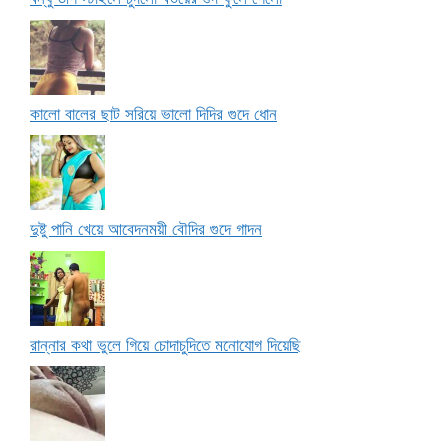
কালো বালের ছাট সরিয়ে ভালো দিদির গুদে ধোন
দুষ্টু পানি খেয়ে আবেদনময়ী বৌদির গুদে গাদন
রান্নার কথা ভুলে গিয়ে চোদাচুদিতে মনোযোগ দিয়েছি