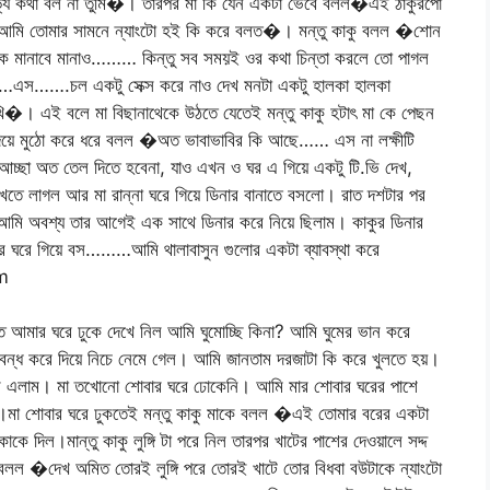
সভ্য কথা বল না তুমি�। তারপর মা কি যেন একটা ভেবে বলল�এই ঠাকুরপো
 আমি তোমার সামনে ন্যাংটো হই কি করে বলত�। মন্তু কাকু বলল �শোন
ক মানাবে মানাও……… কিন্তু সব সময়ই ওর কথা চিন্তা করলে তো পাগল
ল……এস…….চল একটু সেক্স করে নাও দেখ মনটা একটু হালকা হালকা
�। এই বলে মা বিছানাথেকে উঠতে যেতেই মন্তু কাকু হটাৎ মা কে পেছন
দিয়ে মুঠো করে ধরে বলল �অত ভাবাভাবির কি আছে…… এস না লক্ষীটি
চ্ছা অত তেল দিতে হবেনা, যাও এখন ও ঘর এ গিয়ে একটু টি.ভি দেখ,
েখতে লাগল আর মা রান্না ঘরে গিয়ে ডিনার বানাতে বসলো। রাত দশটার পর
র আমি অবশ্য তার আগেই এক সাথে ডিনার করে নিয়ে ছিলাম। কাকুর ডিনার
র ঘরে গিয়ে বস………আমি থালাবাসুন গুলোর একটা ব্যাবস্থা করে
m
ে আমার ঘরে ঢুকে দেখে নিল আমি ঘুমোচ্ছি কিনা? আমি ঘুমের ভান করে
বন্ধ করে দিয়ে নিচে নেমে গেল। আমি জানতাম দরজাটা কি করে খুলতে হয়।
নেবে এলাম। মা তখোনো শোবার ঘরে ঢোকেনি। আমি মার শোবার ঘরের পাশে
।মা শোবার ঘরে ঢুকতেই মন্তু কাকু মাকে বলল �এই তোমার বরের একটা
কাকে দিল।মান্তু কাকু লুঙ্গি টা পরে নিল তারপর খাটের পাশের দেওয়ালে সদ্দ
ে বলল �দেখ অমিত তোরই লুঙ্গি পরে তোরই খাটে তোর বিধবা বউটাকে ন্যাংটো