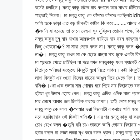
ঘসেই চলছিল। মন্তু কাকু হটাত মার কপালে আর মাথার চাঁদিতে
পাত্তাই দিলনা। মা মন্তু কাকু কে কাঁদতে কাঁদতে বল
আমি ওকে ছাড়া এত বড় জীবনটা কাটাব কি করে………আমার এই 
�জানি যা হয়েছে তা মেনে নেওয়া খুব মুস্কিল তোমার পক্ষে, ক
মন্তু কাকুর চুমু মার মাথায় আরকপাল ছাড়িয়ে মার নরম কান্ন
কিছু খেয়েছো�? মা মাথা নেড়ে বলল না। মন্তু কাকু বলল
না�। মন্তু কাকু তখন মা কে ছেড়ে রান্না ঘরে ঢুকে একটা 
মা প্রথমে খেতে ছাইছিল না পরে যখন মন্তুকাকু যখন প্যাকেট থ
নিতান্ত অনিচ্ছা সত্তেও বিস্কুট মুখে নিতে লাগল। কটা বিস
লাগা বিস্কুট এর গুড়ো নিজের হাতের আঙুল দিয়ে ঝেড়ে দিল
বসি�।ওরা এক তলায় মার শোবার ঘরে গিয়ে মার বিছানাতে বস
হটাত খুব উদাস হোয়ে গেল। মন্তু কাকু এদিক ওদিক নানা প্রসঙ্
মার চোখে আবার জল চিকচিক করতে লাগল। তাই দেখে মন্ত
মন্তু কাকু কে বলল �আমার ভরা বিছানাটা একবারে খালি হ
মনে হয়বিছানার ওই দিকটা খালি�। এর পর মন্তু কাকু যা কর
চোখ রেখে বলল �তুমি যদি চাও তাহলে আমি তোমার বিছানার 
হবার বদলে মা লজ্জা লজ্জা মুখ করে বলল ধ্যাত। মন্তু কাকু 