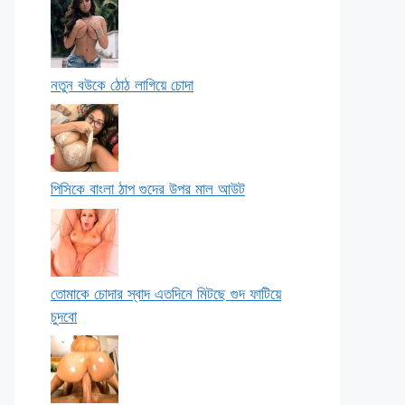
নতুন বউকে ঠোঠ লাগিয়ে চোদা
পিসিকে বাংলা ঠাপ গুদের উপর মাল আউট
তোমাকে চোদার স্বাদ এতদিনে মিটছে গুদ ফাটিয়ে
চুদবো