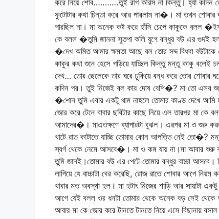
করে নিয়ে শোব………..তুই রাগ করিস না কিন্তু। হ্যাঁ কদিন 
ফুটোটার কথা চিন্তা করে আর পারলাম না�। মা তখন শোবার ঘ
পারছিল না। মা অনেক কষ্ট করে হাঁসি চেপে কাকুকে বলল �ইস 
কে বলল �তুমি জাননা সুতপা কলি যুগে বন্ধুর বউ এর গুদই হল 
�দেখ অমিত আমার ক্ষমতা আছে বল তোর সদ্দ বিধবা বউটাকে 
কাকুর কথা শুনে হেসে গড়িয়ে যাচ্ছিল কিন্তু মন্তু কাকু বলে
দেখ… তোর ছেলেকে তার ঘরে ঢুকিয়ে বন্ধ করে তোর শোবার ঘরে
কদিন পর। তুই নিজেই বল কার দোষ বেশি�? মা তো এসব শুনে 
�শোন তুমি এবার একটু থাম নাহলে তোমার কাণ্ড দেখে আমি হ
জোর করে টেনে বাবার ছবিটার কাছে নিয়ে এল তারপর মা কে 
আমাদের�। মাএতক্ষণে ব্যাপারটা বুঝল। এরপর মা ও শুরু 
খাটে রাত কাটাতে যাচ্ছি তোমার কোন আপত্তি নেই তো�? মন্
স্বর্গ থেকে নেমে আসবে�। মা ও কম যায় না।মা আবার শুরু 
তুমি জানই।তোমার বউ এর পেটে তোমার বন্ধুর বাচ্চা আসবে।
লাগিয়ে যে বাচ্চাটা বের করেছি, রোজ রাতে শোবার আগে নিয়ম 
খাবার মত অবস্থা হল। মা হটাৎ নিজের শাড়ি আর সায়াটা একটু
আগে যেই বলল ওর ধনটা তোমার থেকে অনেক বড় সেই থেকে আমা
আবার মা কে জোর করে টানতে টানতে নিয়ে এসে বিছানায় বস