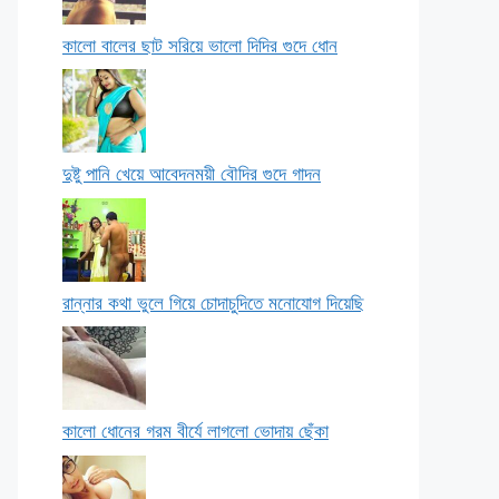
কালো বালের ছাট সরিয়ে ভালো দিদির গুদে ধোন
দুষ্টু পানি খেয়ে আবেদনময়ী বৌদির গুদে গাদন
রান্নার কথা ভুলে গিয়ে চোদাচুদিতে মনোযোগ দিয়েছি
কালো ধোনের গরম বীর্যে লাগলো ভোদায় ছেঁকা