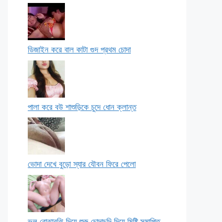
ডিজাইন করে বাল কাটা গুদ প্রথম চোদা
পালা করে বউ শাশুড়িকে চুদে ধোন ক্লান্ত
ভোদা দেখে বুড়ো স্যার যৌবন ফিরে পেলো
ভুল বোঝাবুঝি দিয়ে শুরু চোদাচুদি দিয়ে মিষ্টি সমাপ্তি