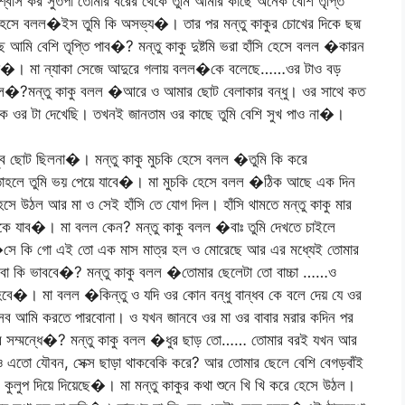
্বাস কর সুতপা তোমার বরের থেকে তুমি আমার কাছে অনেক বেশি তৃপ্তি
 হেসে বলল�ইস তুমি কি অসভ্য�। তার পর মন্তু কাকুর চোখের দিকে ছদ্ম
আমি বেশি তৃপ্তি পাব�? মন্তু কাকু দুষ্টমি ভরা হাঁসি হেসে বলল �কারন
টা�। মা ন্যাকা সেজে আদুরে গলায় বলল�কে বলেছে……ওর টাও বড়
ে�?মন্তু কাকু বলল �আরে ও আমার ছোট বেলাকার বন্ধু। ওর সাথে কত
েকে ওর টা দেখেছি। তখনই জানতাম ওর কাছে তুমি বেশি সুখ পাও না�।
খুব ছোট ছিলনা�। মন্তু কাকু মুচকি হেসে বলল �তুমি কি করে
তাহলে তুমি ভয় পেয়ে যাবে�। মা মুচকি হেসে বলল �ঠিক আছে এক দিন
হেসে উঠল আর মা ও সেই হাঁসি তে যোগ দিল। হাঁসি থামতে মন্তু কাকু মার
ে যাব�। মা বলল কেন? মন্তু কাকু বলল �বাঃ তুমি দেখতে চাইলে
ে কি গো এই তো এক মাস মাত্র হল ও মোরেছে আর এর মধ্যেই তোমার
বা কি ভাববে�? মন্তু কাকু বলল �তোমার ছেলেটা তো বাচ্চা ……ও
ে�। মা বলল �কিন্তু ও যদি ওর কোন বন্ধু বান্ধব কে বলে দেয় যে ওর
সব আমি করতে পারবোনা। ও যখন জানবে ওর মা ওর বাবার মরার কদিন পর
 সম্মন্ধে�? মন্তু কাকু বলল �ধুর ছাড় তো…… তোমার বরই যখন আর
তো যৌবন, সেক্স ছাড়া থাকবেকি করে? আর তোমার ছেলে বেশি বেগড়বাঁই
ে কুলুপ দিয়ে দিয়েছে�। মা মন্তু কাকুর কথা শুনে খি খি করে হেসে উঠল।