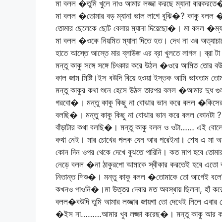
মা বলল �তুমি খুলে নাও আমার লজ্জা করছে ম্যানা বারকরত
মা বলল �তোমার বড় ম্যানা ভাল লাগে বুঝি�? কাকু বলল �বি
তোমার ছেলেকে ছোট বেলায় ম্যানা দিয়েছো�। মা বলল �ম্যান
মা বলল �ওকে নিয়মিত ম্যানা দিতে হত। দেখ না ওর অত্যাচার
হাতে আস্তে আস্তে মার ব্লাউজ এর ব্রা খুলতে লাগল। ব্রা ট
মন্তু কাকু সঙ্গে সঙ্গে চিৎকার করে উঠল �ওরে আমিত তো
কাল জাম মিষ্টি।ইস বউদি বিয়ে হওয়া ইস্তক আমি ভাবতাম তোম
মন্তু কাকুর কথা শুনে হেসে উঠল তারপর বলল �আমার দুধ গু
গরবো�। মন্তু কাকু কিছু না বোঝার ভান করে বলল �কিস
বলছি�। মন্তু কাকু কিছু না বোঝার ভান করে বলল কোনটা 
বাঁড়াটার কথা বলছি�। মন্তু কাকু বলল ও ওটা…… এই বোলে 
কথা নেই। মার চোখের পলক যেন আর পরেইনা। শেষ এ মা 
কোন দিন ওপর থেকে দেখে বুঝতে পারিনি। কত মাপ হবে তোমার 
নেড়ে বলল �না ঠাকুরপো আমাকে স্বীকার করতেই হবে এতো 
নিতান্ত শিশু�। মন্তু কাকু বলল �তোমাকে তো আগেই বলেছি ব
কখনও পাওনি�।মা উত্তর দেবার মত অবস্থায় ছিলনা, হাঁ করে কা
বলল�বউদি তুমি আমার লজ্জার জায়গা তো দেখেই নিলে এবার তো
�ইস না………আমার খুব লজ্জা করেছ�। মন্তু কাকু আর কথা ন