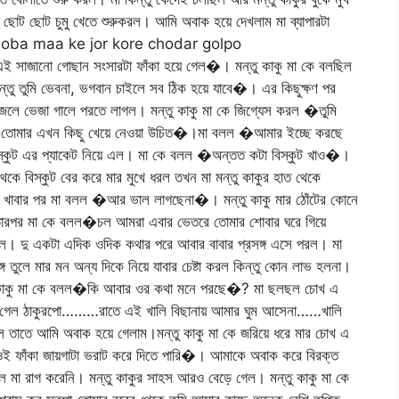
 ছোট ছোট চুমু খেতে শুরুকরল। আমি অবাক হয়ে দেখলাম মা ব্যাপারটা
ছিলbidhoba maa ke jor kore chodar golpo
সাজানো গোছান সংসারটা ফাঁকা হয়ে গেল�। মন্তু কাকু মা কে বলছিল
িন্তু তুমি ভেবনা, ভগবান চাইলে সব ঠিক হয়ে যাবে�। এর কিছুক্ষণ পর
ার জলে ভেজা গালে পরতে লাগল। মন্তু কাকু মা কে জিগ্যেস করল �তুমি
 �তোমার এখন কিছু খেয়ে নেওয়া উচিত�।মা বলল �আমার ইচ্ছে করছে
বিস্কুট এর প্যাকেট নিয়ে এল। মা কে বলল �অন্তত কটা বিস্কুট খাও�।
েকে বিস্কুট বের করে মার মুখে ধরল তখন মা মন্তু কাকুর হাত থেকে
্কুট খাবার পর মা বলল �আর ভাল লাগছেনা�। মন্তু কাকু মার ঠোঁটের কোনে
। তারপর মা কে বলল�চল আমরা এবার ভেতরে তোমার শোবার ঘরে গিয়ে
ল। দু একটা এদিক ওদিক কথার পরে আবার বাবার প্রসঙ্গ এসে পরল। মা
গ তুলে মার মন অন্য দিকে নিয়ে যাবার চেষ্টা করল কিন্তু কোন লাভ হলনা।
ু কাকু মা কে বলল�কি আবার ওর কথা মনে পরছে�? মা ছলছল চোখ এ
য়ে গেল ঠাকুরপো………রাতে এই খালি বিছানায় আমার ঘুম আসেনা……খালি
ল তাতে আমি অবাক হয়ে গেলাম।মন্তু কাকু মা কে জরিয়ে ধরে মার চোখ এ
ওই ফাঁকা জায়গাটা ভরাট করে দিতে পারি�। আমাকে অবাক করে বিরক্ত
বুঝল মা রাগ করেনি। মন্তু কাকুর সাহস আরও বেড়ে গেল। মন্তু কাকু মা কে