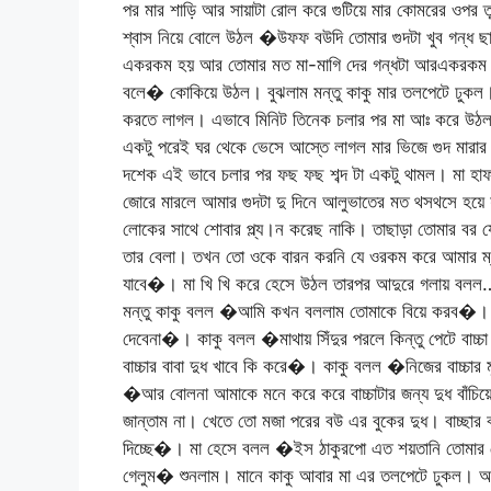
পর মার শাড়ি আর সায়াটা রোল করে গুটিয়ে মার কোমরের ওপর ত
শ্বাস নিয়ে বোলে উঠল �উফফ বউদি তোমার গুদটা খুব গন্ধ ছা
একরকম হয় আর তোমার মত মা-মাগি দের গন্ধটা আরএকরকম 
বলে� কোকিয়ে উঠল। বুঝলাম মন্তু কাকু মার তলপেটে ঢুকল। এর
করতে লাগল। এভাবে মিনিট তিনেক চলার পর মা আঃ করে উঠল। 
একটু পরেই ঘর থেকে ভেসে আস্তে লাগল মার ভিজে গুদ মারার ফ
দশেক এই ভাবে চলার পর ফছ ফছ শব্দ টা একটু থামল। মা হ
জোরে মারলে আমার গুদটা দু দিনে আলুভাতের মত থসথসে হয়ে
লোকের সাথে শোবার প্ল্য।ন করেছ নাকি। তাছাড়া তোমার বর 
তার বেলা। তখন তো ওকে বারন করনি যে ওরকম করে আমার ম্য
যাবে�। মা খি খি করে হেসে উঠল তারপর আদুরে গলায় বল
মন্তু কাকু বলল �আমি কখন বললাম তোমাকে বিয়ে করব�। 
দেবেনা�। কাকু বলল �মাথায় সিঁদুর পরলে কিন্তু পেটে ব
বাচ্চার বাবা দুধ খাবে কি করে�। কাকু বলল �নিজের বাচ্চা
�আর বোলনা আমাকে মনে করে করে বাচ্চাটার জন্য দুধ বাঁচি
জান্তাম না। খেতে তো মজা পরের বউ এর বুকের দুধ। বাচ্ছার 
দিচ্ছে�। মা হেসে বলল �ইস ঠাকুরপো এত শয়তানি তোমার
গেলুম� শুনলাম। মানে কাকু আবার মা এর তলপেটে ঢুকল। আব