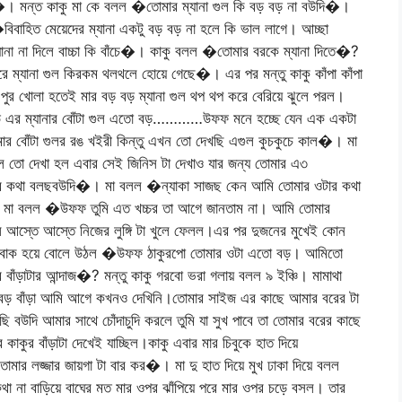
ে�। মন্ত কাকু মা কে বলল �তোমার ম্যানা গুল কি বড় বড় না বউদি�।
বাহিত মেয়েদের ম্যানা একটু বড় বড় না হলে কি ভাল লাগে। আচ্ছা
া না দিলে বাচ্চা কি বাঁচে�। কাকু বলল �তোমার বরকে ম্যানা দিতে�?
ে ম্যানা গুল কিরকম থলথলে হোয়ে গেছে�। এর পর মন্তু কাকু কাঁপা কাঁপা
া পুর খোলা হতেই মার বড় বড় ম্যানা গুল থপ থপ করে বেরিয়ে ঝুলে পরল।
র বউ এর ম্যানার বোঁটা গুল এতো বড়…………উফফ মনে হচ্ছে যেন এক একটা
ার বোঁটা গুলর রঙ খইরী কিন্তু এখন তো দেখছি এগুল কুচকুচে কাল�। মা
ল তো দেখা হল এবার সেই জিনিস টা দেখাও যার জন্য তোমার এ৩
ের কথা বলছবউদি�। মা বলল �ন্যাকা সাজছ কেন আমি তোমার ওটার কথা
? মা বলল �উফফ তুমি এত খচ্চর তা আগে জানতাম না। আমি তোমার
আস্তে আস্তে নিজের লুঙ্গি টা খুলে ফেলল।এর পর দুজনের মুখেই কোন
অবাক হয়ে বোলে উঠল �উফফ ঠাকুরপো তোমার ওটা এতো বড়। আমিতো
বাঁড়াটার আন্দাজ�? মন্তু কাকু গরবো ভরা গলায় বলল ৯ ইঞ্চি। মামাথা
বড় বাঁড়া আমি আগে কখনও দেখিনি।তোমার সাইজ এর কাছে আমার বরের টা
উদি আমার সাথে চোঁদাচুদি করলে তুমি যা সুখ পাবে তা তোমার বরের কাছে
কুর বাঁড়াটা দেখেই যাচ্ছিল।কাকু এবার মার চিবুকে হাত দিয়ে
মার লজ্জার জায়গা টা বার কর�। মা দু হাত দিয়ে মুখ ঢাকা দিয়ে বলল
া বাড়িয়ে বাঘের মত মার ওপর ঝাঁপিয়ে পরে মার ওপর চড়ে বসল। তার