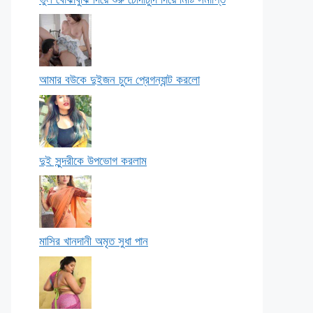
আমার বউকে দুইজন চুদে প্রেগন্যান্ট করলো
দুই সুন্দরীকে উপভোগ করলাম
মাসির খানদানী অমৃত সুধা পান