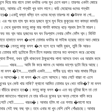
ুলে দিয়ে মার বালে ঢাকা গুদটার ওপর মুখ চেপে ধরল। তারপর একটা জোরে
রচে, আমার এই গন্ধটা খুব ভাল লাগে। কচি মেয়েদের গুদের গন্ধটা
হয়�।একটু ধস্তা ধস্তি হল ওদের মধ্যে তারপর মা �উফফ মা গো…
 পর হুম হাম শব্দ করে দুজনে মুখে মুখ দিয়ে কুকুরের মত কামড়া কামড়ি
দেখে বুঝলাম মন্তু কাকু মার গালটা কামড়ে ধড়ে প্রথম ঠাপ টা মারল।
চ ফচ শব্দ আর দুজনের ঘন ঘন নিঃশ্বাস নেবার ফোঁস ফোঁস শব্দ। মিনিট
াফাতে হাফাতে বলল �ওগো তোমার ধনটার যা সাইজ হয়েছে তাতে অত জোরে
 যাবে�।মন্তু কাকু বলল �সে হলে হবে আমি বুঝব, তুমি কি আরও
যে তোমার মাই দুটোকে টিপে টিপে ময়দার তালের মত থলথলে করে রেখেছে
ানা টিপনা, যখন তুমি থাকবেনা ঠাকুরপোর পালা আসবে তখন ওর আরাম কমে
ল……… খচ্চর…… আমি কি করে জানব যে আমার ভাগ্যে দুটো বিয়ে আছে।
মা বলল �ইস……হারামি একটা…… মাগীর দুদু খাবে আর মাথায় সিঁদুর
াচ্চা ও আসবে�। মা বলল �সে এলে আসবে। আর পেটে বাচ্চা না এলে
র মুখের দুধ কেউ খায় নাকি? ক্যানো আমিত তোমার দুধ খেত নাকি�? মা বলল
য়ে বাঁচিয়ে রাখতে হত�। মন্তু কাকু বলল �ও এত বড় চুতিয়া ছিল তা তো
বাবা জানতেও পারবেনা যে তার বউএর বুকের দুধ অন্য লোকে খালি করে
 পেটে পেটে……… খচ্চর�। আবার হটাৎ মা এর গলায় �মাগো মরে
ার সেই ফছ ফছ শব্দ। তবে এবার মা খুব বেশি বেশি গোঁঙাচছে। আবার