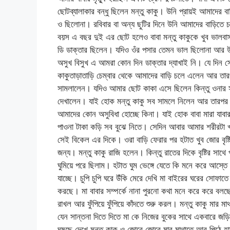
ছোটব্যালাকার বন্ধু ছিলেন মন্তু কাকু। উনি প্রায়ই আমাদের ব
ও ছিলোনা। রবিবার বা অন্য ছুটির দিনে উনি আমাদের বাড়িতে
বয়স এ বছর দুই এর ছোট হলেও বাবা মন্তু কাকুকে খুব ভালব
ডি ডাক্তার ছিলেন। যদিও ওঁর পসার তেমন ভাল ছিলোনা আর 
অসুখ বিসুখ এ আমরা কোন দিন ডাক্তার দ্যাখাই নি। যে দিন সেই
কাকুতাড়াতাড়ি চেম্বার থেকে আমাদের বাড়ি চলে এলেন আর তার
সামলালেন। যদিও আমার ছোট কাকা এসে ছিলেন কিন্তু ওনার সঙ
দেখালেন। যাই হোক মন্তু কাকু সব সামলে নিলেন আর তারপর
আমাদের কোন অসুবিধা হোচ্ছে কিনা। যাই হোক বাবা মারা যাব
পাওনা টাকা কড়ি সব বুঝে নিতে। সেদিন আবার আমার শরীরটা খ
সেই বিকেল এর দিকে। ওরা বাড়ি ফেরার পর হটাত খুব জোর বৃষ্ট
জন্য। মন্তু কাকু রাজি হলেন। কিন্তু রাতের দিকে বৃষ্টির সা
ঘুমিয়ে পরে ছিলাম। হটাত ঘুম ভেঙ্গে যেতে কি মনে করে আস্ত
যাচ্ছে। চুপি চুপি ঘরে উঁকি মেরে দেখি মা বাইরের ঘরের সোফাতে
করছে। মা বাবার সম্পর্কে নানা পুরনো কথা মনে করে করে বলছে
রাখল আর ফুঁপিয়ে ফুঁপিয়ে কাঁদতে শুরু করল। মন্তু কাকু মার 
যেন সান্তনা দিতে দিতে মা কে নিজের বুকের সাথে একবারে জড়িয়
ঘষছে দেখে মন্তু কাকু ও জোরে জোরে মার মাথাতে আর পিঠে হা