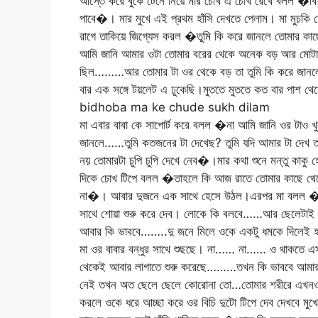
আস্তে করে বুকে টেনে নিয়ে মার চোখ এ চোখ রেখে বলল �বিশ
পাবে�। মার মুখে এই প্রথম হাঁসি দেখতে পেলাম। মা মুচকি
রাগে তাকিয়ে জিগ্যেস করল �তুমি কি করে জানলে তোমার কাছে 
আমি জানি আমার ওটা তোমার বরের থেকে অনেক বড় আর মো
ছিল………আর তোমার টা ওর থেকে বড় তা তুমি কি করে জানল
বার এক সঙ্গে টয়লেট এ ঢুকেছি।মুততে মুততে কত বার পাশ থ
bidhoba ma ke chude sukh dilam
মা এবার বাবা কে সাপোর্ট করে বলল �না আমি জানি ওর টাও 
জানলে……তুমি কতজনের টা দেখেছ? তুমি যদি আমার টা দেখ 
নয় তোমারটা চুপি চুপি দেখে নেব�।মার কথা শুনে মন্তু কাকু 
দিকে চোখ টিপে বলল �তাহলে কি আজ রাতে তোমার কাছে থেক
না�। আবার দুজনে এক সাথে হেসে উঠল।এরপর মা বলল �স
সাথে শোয়া শুরু করে দেব। লোকে কি বলবে……আর ছেলেটাই 
আবার কি ভাববে……..দু জনে মিলে ওকে একটু ধমকে দিলেই হব
মা ওর বাবার বন্ধুর সাথে শুছছে। না…… না…… ও থাকতে এ
থেকেই আবার লাগাতে শুরু করেছে………তখন কি ভাববে আমার
নেই তখন অত ছেলে ছেলে কোরোনা তো…তোমার শরীরে এখনও এ
করলে ওকে ধরে আচ্ছা করে ওর বিচি দুটো টিপে দেব দেখবে মুখ