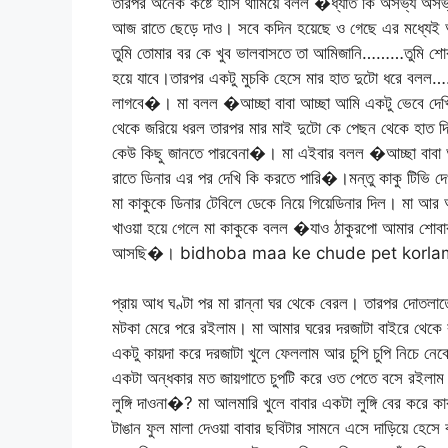
তারপর অনেক কষ্টে হাঁসি থামিয়ে বলল �ধ্যাত কি অসভ্য অ
আজ রাতে ছেড়ে দাও। সবে কদিন হয়েছে ও গেছে এর মধ্যেই
তুমি তোমার বর কে খুব ভালবাসতে তা আমিজানি………তুমি শো
হয়ে যাবে।তারপর একটু মুচকি হেসে মার হাত দুটো ধরে বল
লাগবে�। মা বলল �আচ্ছা বাবা আচ্ছা আমি একটু ভেবে দেখি
থেকে জরিয়ে ধরল তারপর মার মাই দুটো কে পেছন থেকে হাত 
কেউ কিছু জানতে পারবেনা�। মা এইবার বলল �আচ্ছা বাবা আ
রাতে ডিনার এর পর দেখি কি করতে পারি�।মন্তু কাকু টিভি দ
মা কাকুকে ডিনার টেবিলে ডেকে নিয়ে গিয়েডিনার দিল। মা আ
খাওয়া হয়ে গেলে মা কাকুকে বলল �যাও ঠাকুরপো আমার শোবা
আসছি�। bidhoba maa ke chude pet korla
প্রায় আধ ঘণ্টা পর মা রান্না ঘর থেকে বেরল। তারপর দোতলাত
মটকা মেরে পরে রইলাম। মা আমার ঘরের দরজাটা বাইরে থেকে 
একটু কায়দা করে দরজাটা খুলে ফেললাম আর চুপি চুপি নিচে 
একটা অন্ধকার মত জায়গাতে চুপটি করে ওত পেতে বসে রইলাম
লুঙ্গি দাওনা�? মা আলমারি খুলে বাবার একটা লুঙ্গি বের করে কা
টাঙান ফুল মালা দেওয়া বাবার ছবিটার সামনে এসে দাড়িয়ে হেস