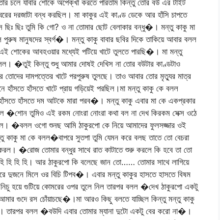
তোর চলে যাবার শোকে অপেক্খা করতে পারতাম কিন্তু তোর বউ এর টাইট
রের দরজাটা বন্ধ করছিল। মা কাকুর এই কাণ্ড ডেকে আর হাঁসি চাপতে
ছিঃ ছিঃ তুমি কি গো? ও না তোমার ছোট বেলাকার বন্ধু�। মন্তু কাকু মা
পুরুষ মানুষদের স্বর্গ�। মন্তু কাকু বাবার ছবির দিকে তাকিয়ে আবার বলল
এই শোকের আবহওয়ার মধ্যেই পটিয়ে খাটে তুলতে পারছি�। মা মন্তু
ই চলল। �তুই কিন্তু শুধু আমার দোষই দেখিস না তোর বউটার কাণ্ডটাও
 তোদের দামপত্তের খাটে পরপুরুষ তুলছে। তাও আবার তোর মৃত্যুর মাত্র
হাঁসতে হাঁসতে খাটে প্রায় গড়িয়েই পরছিল।মা মন্তু কাকু কে বলল
াঁসতে হাঁসতে দম আটকে মারা পরব�। মন্তু কাকু এবার মা কে একপ্রকার
বলল �শোন তুমিও এই রকম নোংরা নোংরা কথা বল না দেখ কিরকম সেক্স ওঠে
করল। �বলল ওগো শুনছ আমি ঠাকুরপো কে নিয়ে আমাদের ফুলসজ্জার ওই
তু কাকু মা কে বলল�বাপরে সুতপা তুমি যেমন করে বলছ তাতে তো বেচরা
করল। �রোজ তোমার বন্ধুর সাথে রাত কাটাতে শুরু করলে কি হবে তা তো
 হি হি হি হি। আর ঠাকুরপো কি বলেছে জান তো…… তোমার সাথে লাগিয়ে
করে দুজনে মিলে ওর বিচি টিপব�। এবার মন্তু কাকুর হাসতে হাসতে বিষম
 নিচু হয়ে গুটিয়ে কোমরের ওপর তুলে নিল তারপর বলল �দেখ ঠাকুরপো একটু
র গুদে রস চোঁয়াচছে�।মা আরও কিছু বলতে যাচ্ছিল কিন্তু মন্তু কাকু
াল। তারপর বলল �বউদি এবার তোমার ম্যানা দুটো একটু বের করো না�।