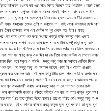
াড়িতে আসতেন।ওনার বউ এর সাথে বিবাহ বিচ্ছেদ হয়ে গিয়েছিল। বাচ্চা টাচ্চা
 চলে আসতেন ও দুপুরের খাবার আমাদের সাথেই খেতেন। বাবার থেকে উনি
াসতেন। মন্তু কাকু কে দেখতে খুব সিদা সাদা হলেও আসলে উনি একজন এম
উনি পসার জমানোর তেমন চেষ্টা ও করতেন না। যাই হোক আমাদের ছোট খাট
 ট্রেন দুর্ঘটনার খবর এল সেদিন মা খুব ভেঙ্গে পরে ছিল। মন্তু
পর দেহ আনা থেকে শুরু করে সৎকার পযর্ন্ত বাকি সমস্ত কাজ একাই
্গে আমাদের সম্পর্ক তেমন ভাল ছিল না বলে উনি একটু ছাড়া ছাড়া ভাব
 থেকে কএক দিন টেলিফোন এ নিয়মিত আমাদের খোঁজ খবর নিতে লাগলেন যে
ার এক মাস পর মন্তু কাকু এক দিন মা কে নিয়ে বাবার অফিস এ গেলেন বাবার
ারাপ ছিল বলে স্কুল এ যাইনি। মন্তু কাকু আর মা সকালে বেড়িয়ে ফিরল
ি শুরু হল। মা মন্তু কাকু কে বললেন রাতের খাবার টা এখানেই খাওয়ার
থে প্রবল ঝড় শুরু হল আর সেই সঙ্গে কারেন্টটাও চলে গেল।আমি দু তলার ঘরে
ে আস্তে নিচে নেবে এলাম। দেখি বাইরের ঘর থেকে কান্নার আওয়াজ পাওয়া
 বসে খুব কান্নাকাটি করছে আর মন্তু কাকু মা কে সান্তনা দেবার চেষ্টা
 আর কান্নাকাটি করছে। কাঁদতে কাঁদতে এক বার মা মন্তু কাকুর বুকে মাথা
মাথাতে আর পিঠে হাত বুলিয়ে দিতে লাগল। তারপর হটাত দেখি মন্তু কাকু কখন
ে ধরেছে। মা ও কাঁদতে কাঁদতে মন্তু কাকুর বুকে মুখ ঘষছে। মা বুকে মুখ
ত বোলাতে শুরু করল। মা কিন্তু কেঁদেই চলছিল আর মন্তু কাকুর বুকে মুখ