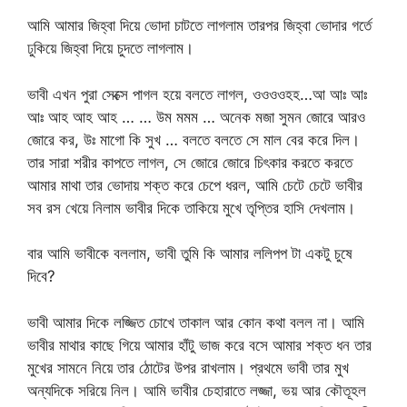
আমি আমার জিহ্বা দিয়ে ভোদা চাটতে লাগলাম তারপর জিহ্বা ভোদার গর্তে
ঢুকিয়ে জিহ্বা দিয়ে চুদতে লাগলাম।
ভাবী এখন পুরা সেক্সে পাগল হয়ে বলতে লাগল, ওওওওহহ…আ আঃ আঃ
আঃ আহ আহ আহ … … উম মমম … অনেক মজা সুমন জোরে আরও
জোরে কর, উঃ মাগো কি সুখ … বলতে বলতে সে মাল বের করে দিল।
তার সারা শরীর কাপতে লাগল, সে জোরে জোরে চিৎকার করতে করতে
আমার মাথা তার ভোদায় শক্ত করে চেপে ধরল, আমি চেটে চেটে ভাবীর
সব রস খেয়ে নিলাম ভাবীর দিকে তাকিয়ে মুখে তৃপ্তির হাসি দেখলাম।
বার আমি ভাবীকে বললাম, ভাবী তুমি কি আমার ললিপপ টা একটু চুষে
দিবে?
ভাবী আমার দিকে লজ্জিত চোখে তাকাল আর কোন কথা বলল না। আমি
ভাবীর মাথার কাছে গিয়ে আমার হাঁটু ভাজ করে বসে আমার শক্ত ধন তার
মুখের সামনে নিয়ে তার ঠোটের উপর রাখলাম। প্রথমে ভাবী তার মুখ
অন্যদিকে সরিয়ে নিল। আমি ভাবীর চেহারাতে লজ্জা, ভয় আর কৌতূহল