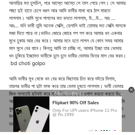
আনাড়ির মত চুসচিল, পরে আস্তে আস্তে সে তাল পেয়ে গেল। সে আমার
পাছা দুই হাতে চেপে ধরল আর আমি ভাবীর মাথা ধরে ঠাপ মারতে
লাগলাম। আমি সুখে পাগলের মত বলতে লাগলাম, উ…উ… আঃ …
আঃ… মনি ভাবী তুমি অনেক সেক্সি, হেলালি ভাই তোমার মত সেক্সি মালকে
মজা দিতে পারে না।ভাবিও জোরে জোরে গপ গপ করে আমার ধন একবার
মুখে ঢুকায় আর বের করে। আমার মনে হতে লাগল যে কোন সময় আমার
মাল মুখে বের যাবে। কিন্তু আমি তা চাচ্ছি না, আমার ইচ্ছা তার ভোদায়
ধন ঢুকিয়ে ইচ্ছামত ভাবীকে চুদে চুদে ভাবীর ভোদার ভিতর মাল বের করব।
bd choti golpo
আমি ভাবীর মুখ থেকে ধন বের করে বিছানায় চিত করে শুইয়ে দিলাম,
তারপর ভাবীর পা দুটা ফাক করে তার ভোদা চুষতে লাগলাম। ভাবী ভোদায়
জিভ লাগতেই ছটফট করে মাথা বিছানায় এপাশ ওপাশ করতে করতে উঃ;
আঃ আঃ আঃ আমাকে মেরে ফেল এত সুখ আমি কোনদিন পাই নাই। আমি
বুজলাম এটা সঠিক সময় ভাবীর ভোদায় ধন ঢুকাবার, আমি আস্তে আস্তে
উপরে উঠে ভাবীর দুধ কামড়াতে, টিপতে ও চুষতে লাগলাম, আর আমার ধন
ডান হাতে ধরে ভাবীর ভোদার বিচিতে ঘষতে লাগলাম।