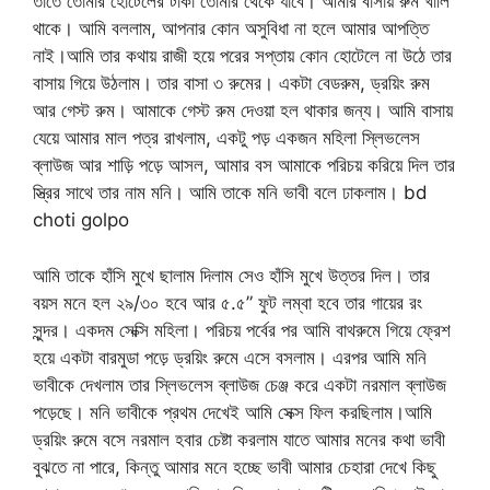
তাতে তোমার হোটেলের টাকা তোমার থেকে যাবে। আমার বাসায় রুম খালি
থাকে। আমি বললাম, আপনার কোন অসুবিধা না হলে আমার আপত্তি
নাই।আমি তার কথায় রাজী হয়ে পরের সপ্তায় কোন হোটেলে না উঠে তার
বাসায় গিয়ে উঠলাম। তার বাসা ৩ রুমের। একটা বেডরুম, ড্রয়িং রুম
আর গেস্ট রুম। আমাকে গেস্ট রুম দেওয়া হল থাকার জন্য। আমি বাসায়
যেয়ে আমার মাল পত্র রাখলাম, একটু পড় একজন মহিলা স্লিভলেস
ব্লাউজ আর শাড়ি পড়ে আসল, আমার বস আমাকে পরিচয় করিয়ে দিল তার
স্ত্রির সাথে তার নাম মনি। আমি তাকে মনি ভাবী বলে ঢাকলাম। bd
choti golpo
আমি তাকে হাঁসি মুখে ছালাম দিলাম সেও হাঁসি মুখে উত্তর দিল। তার
বয়স মনে হল ২৯/৩০ হবে আর ৫.৫” ফুট লম্বা হবে তার গায়ের রং
সুন্দর। একদম সেক্সি মহিলা। পরিচয় পর্বের পর আমি বাথরুমে গিয়ে ফ্রেশ
হয়ে একটা বারমুডা পড়ে ড্রয়িং রুমে এসে বসলাম। এরপর আমি মনি
ভাবীকে দেখলাম তার স্লিভলেস ব্লাউজ চেঞ্জ করে একটা নরমাল ব্লাউজ
পড়েছে। মনি ভাবীকে প্রথম দেখেই আমি সেক্স ফিল করছিলাম।আমি
ড্রয়িং রুমে বসে নরমাল হবার চেষ্টা করলাম যাতে আমার মনের কথা ভাবী
বুঝতে না পারে, কিন্তু আমার মনে হচ্ছে ভাবী আমার চেহারা দেখে কিছু