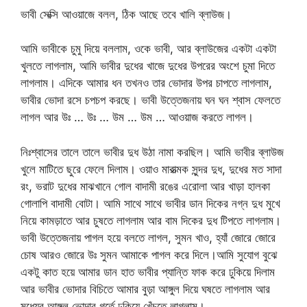
ভাবী সেক্সি আওয়াজে বলল, ঠিক আছে তবে খালি ব্লাউজ।
আমি ভাবীকে চুমু দিয়ে বললাম, ওকে ভাবী, আর ব্লাউজের একটা একটা
খুলতে লাগলাম, আমি ভাবীর দুধের খাজে দুধের উপরের অংশে চুমা দিতে
লাগলাম। এদিকে আমার ধন তখনও তার ভোদার উপর চাপতে লাগলাম,
ভাবীর ভোদা রসে চপচপ করছে। ভাবী উত্তেজনায় ঘন ঘন শ্বাস ফেলতে
লাগল আর উঃ … উঃ … উম … উম … আওয়াজ করতে লাগল।
নিঃশ্বাসের তালে তালে ভাবীর দুধ উঠা নামা করছিল। আমি ভাবীর ব্লাউজ
খুলে মাটিতে ছুরে ফেলে দিলাম। ওয়াও মারাত্মক সুন্দর দুধ, দুধের মত সাদা
রং, ভরাট দুধের মাঝখানে গোল বাদামী রঙের এরোলা আর খাড়া হালকা
গোলাপি বাদামী বোটা। আমি সাথে সাথে ভাবীর ডান দিকের নগ্ন দুধ মুখে
নিয়ে কামড়াতে আর চুষতে লাগলাম আর বাম দিকের দুধ টিপতে লাগলাম।
ভাবী উত্তেজনায় পাগল হয়ে বলতে লাগল, সুমন খাও, হ্যাঁ জোরে জোরে
চোষ আরও জোরে উঃ সুমন আমাকে পাগল করে দিলে।আমি সুযোগ বুঝে
একটু কাত হয়ে আমার ডান হাত ভাবীর প্যান্তি ফাক করে ঢুকিয়ে দিলাম
আর ভাবীর ভোদার বিচিতে আমার বুড়া আঙ্গুল দিয়ে ঘষতে লাগলাম আর
মধ্যের আঙ্গুল ভোদার গর্তে ঢুকিয়ে খেঁচতে লাগলাম।