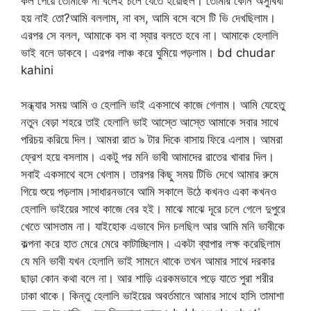
কল পেয়ে তোমাকে না বলেই চলে যেতে হয়েছিল। তোমার কোন অসুবিধা
হয় নাই তো?আমি বললাম, না বস, আমি বসে বসে টি ভি দেখছিলাম।
এরপর সে বলল, আমাকে বস বা স্যার বলতে হবে না। আমাকে হেলালি
ভাই বলে ডাকবে। এরপর লাঞ্চ করে ঘুমিয়ে পড়লাম। bd chudar
kahini
সন্ধ্যার সময় আমি ও হেলালি ভাই একসাথে কাজে গেলাম। আমি যেহেতু
নতুন বেড়া শহরে তাই হেলালি ভাই আস্তে আস্তে আমাকে সবার সাথে
পরিচয় করিয়ে দিল। আমরা রাত ৯ টার দিকে বাসায় ফিরে এলাম। আমরা
ফ্রেশ হয়ে বসলাম। একটু পর মনি ভাবী আমাদের রাতের খাবার দিল।
সবাই একসাথে বসে খেলাম। তারপর কিছু সময় টিভি দেখে আমার রুমে
গিয়ে শুয়ে পড়লাম।সাধারনভাবে আমি সকালে উঠে কখনও একা কখনও
হেলালি ভাইয়ের সাথে কাজে বের হই। মাঝে মাঝে দূরে চলে গেলে দুপুরে
খেতে আসতাম না। যাইহোক এভাবে দিন চলছিল আর আমি মনি ভাবীকে
কল্পনা করে হাত মেরে মেরে কাটাচ্ছিলাম। একটা ব্যাপার লক্ষ করেছিলাম
যে মনি ভাবী যখন হেলালি ভাই সামনে থাকে তখন আমার সাথে দরকার
ছাড়া কোন কথা বলে না। আর শাড়ি এরকমভাবে পড়ে যাতে পুরা শরীর
ঢাকা থাকে। কিন্তু হেলালি ভাইয়ের অবর্তমানে আমার সাথে হাসি তামাশা