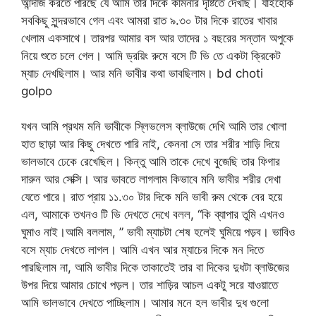
আন্দাজ করতে পারছে যে আমি তার দিকে কামনার দৃষ্টিতে দেখছি। যাইহোক
সবকিছু সুন্দরভাবে গেল এবং আমরা রাত ৯.৩০ টার দিকে রাতের খাবার
খেলাম একসাথে। তারপর আমার বস আর তাদের ১ বছরের সন্তান অপুকে
নিয়ে শুতে চলে গেল। আমি ড্রয়িং রুমে বসে টি ভি তে একটা ক্রিকেট
ম্যাচ দেখছিলাম। আর মনি ভাবীর কথা ভাবছিলাম। bd choti
golpo
যখন আমি প্রথম মনি ভাবীকে স্লিভলেস ব্লাউজে দেখি আমি তার খোলা
হাত ছাড়া আর কিছু দেখতে পারি নাই, কেননা সে তার শরীর শাড়ি দিয়ে
ভালভাবে ঢেকে রেখেছিল। কিন্তু আমি তাকে দেখে বুজেছি তার ফিগার
দারুন আর সেক্সি। আর ভাবতে লাগলাম কিভাবে মনি ভাবীর শরীর দেখা
যেতে পারে। রাত প্রায় ১১.৩০ টার দিকে মনি ভাবী রুম থেকে বের হয়ে
এল, আমাকে তখনও টি ভি দেখতে দেখে বলল, “কি ব্যাপার তুমি এখনও
ঘুমাও নাই।আমি বললাম, ” ভাবী ম্যাচটা শেষ হলেই ঘুমিয়ে পড়ব। ভাবিও
বসে ম্যাচ দেখতে লাগল। আমি এখন আর ম্যাচের দিকে মন দিতে
পারছিলাম না, আমি ভাবীর দিকে তাকাতেই তার বা দিকের দুধটা ব্লাউজের
উপর দিয়ে আমার চোখে পড়ল। তার শাড়ির আচল একটু সরে যাওয়াতে
আমি ভালভাবে দেখতে পাচ্ছিলাম। আমার মনে হল ভাবীর দুধ গুলো