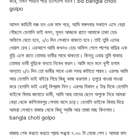
করে, তখন শাড়িও পড়ে ঢিলেঢালা ভাবে। bd bangla choti
golpo
আসল কাহিনী শুরু হল এক মাস পরে, আমি মঙ্গলবার সকালে এসে বেড়া
পৌছলে হেলালি ভাই বলল, সুমন আজকে রাতে আমাকে ঢাকা হেড
অফিসে যেতে হবে, ২/৩ দিন সেখানে থাকতে হবে। তাই তুমি এদের
খেয়াল রেখ। এরআগে আমি কখনও হেড অফিস গেলে পাশের বাড়ির এক
বুড়ি এসে রাতে তোমার ভাবীর সাথে থাকতো। কিন্তু এবার তুমি থাকায়
তোমার ভাবী বুড়িকে বলতে নিষেধ করল। আমি মনে মনে খুশী হলাম
অন্তত ২/৩ দিন তো ভাবীর সাথে একা সময় কাটাতে পারব। এরপর আমি
আর হেলালি ভাই বাইরে গিয়ে কিছু কাজ করলাম। দুপুরে খাওয়া দাওয়া
করে হেলালি ভাই একটু বিশ্রাম নিল। এরপর বিকাল ৫ টার দিকে হেলালি
ভাইকে বিদায় জানাতে ভাবী, আমি আর তাদের ছেলে অপুকে নিয়ে আমরা
বেড়া থেকে কাশিনাথপুর গেলাম বাসে চড়ে। হেলালি ভাইকে বিদায় দিয়ে
আমরা সেখানে বাজার থেকে কিছু স্বজি আর তাজা মাছ কিনলাম।
bangla choti golpo
বাজার শেষ করতে করতে প্রায় সন্ধ্যা ৭.৩০ টা বেজে গেল। আমরা বাস