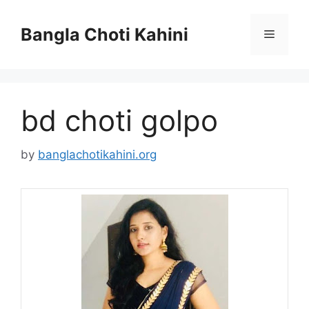
Skip
to
Bangla Choti Kahini
Menu
content
bd choti golpo
by
banglachotikahini.org