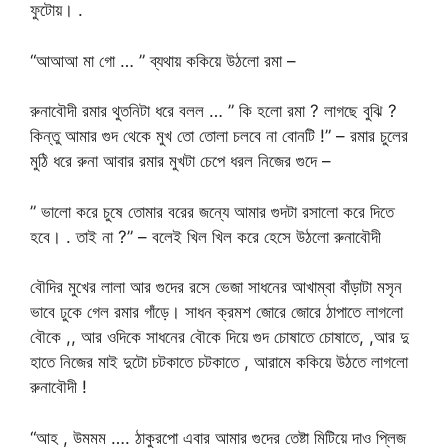
ফুটোয়। .
“আআআ মা গো … ” ব্যথায় ককিয়ে উঠলো রমা –
রুনাবৌদী রমার থুতনিটা ধরে বলল … ” কি হলো রমা ? লাগছে বুঝি ?
কিন্তু আমার গুদ থেকে মুখ তো তোলা চলবে না বোনটি !” – রমার চুলের
মুঠি ধরে রুনা আবার রমার মুখটা চেপে ধরল নিজের গুদে –
” ভালো করে চুষে তোমার বরের জন্যে আমার গুদটা রসালো করে দিতে
হবে। . তাই না ?” – বলেই খিল খিল করে হেসে উঠলো রুনাবৌদী
বৌদির মুখের লালা আর গুদের রসে ভেজা সাধনের আখাম্বা বাঁড়াটা মসৃন
ভাবে ঢুকে গেল রমার গাঁড়ে। সাধন ক্রমশ জোরে জোরে ঠাপাতে লাগলো
বৌকে ,, আর ওদিকে সাধনের বৌকে দিয়ে গুদ চোষাতে চোষাতে, ,আর দু
হাতে নিজের মাই দুটো চটকাতে চটকাতে , আরামে ককিয়ে উঠতে লাগলো
রুনাবৌদী !
“আহ , উমমম …. ঠাকুরপো এবার আমার গুদের তেষ্টা মিটিয়ে দাও প্লিজ