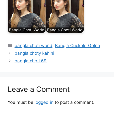
Bangla Choti World
Bangla Choti World
Categories
bangla choti world
,
Bangla Cuckold Golpo
bangla choty kahini
bangla choti 69
Leave a Comment
You must be
logged in
to post a comment.