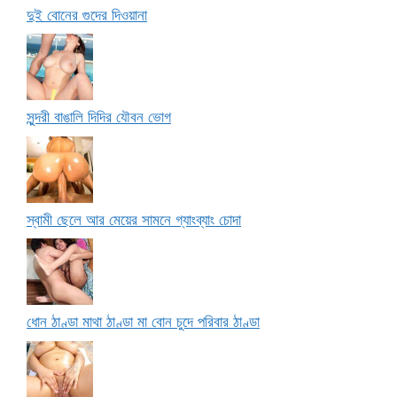
দুই বোনের গুদের দিওয়ানা
সুন্দরী বাঙালি দিদির যৌবন ভোগ
স্বামী ছেলে আর মেয়ের সামনে গ্যাংব্যাং চোদা
ধোন ঠাণ্ডা মাথা ঠাণ্ডা মা বোন চুদে পরিবার ঠাণ্ডা