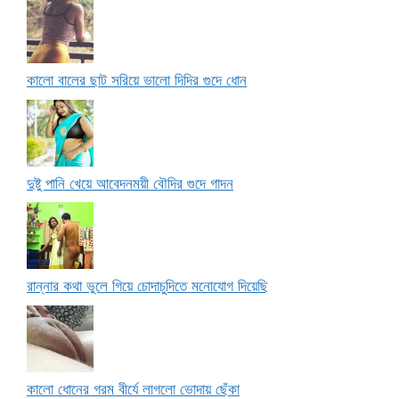
কালো বালের ছাট সরিয়ে ভালো দিদির গুদে ধোন
দুষ্টু পানি খেয়ে আবেদনময়ী বৌদির গুদে গাদন
রান্নার কথা ভুলে গিয়ে চোদাচুদিতে মনোযোগ দিয়েছি
কালো ধোনের গরম বীর্যে লাগলো ভোদায় ছেঁকা