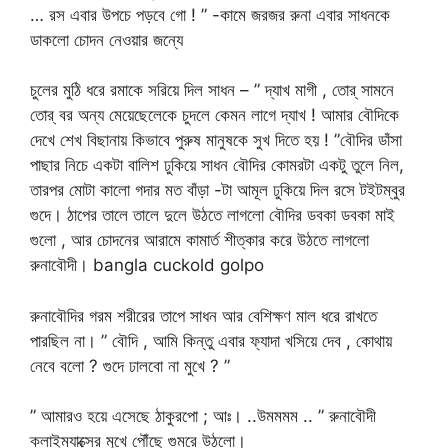
… রস এবার উপচে পড়বে গো ! ” -কামে জরজর রুনা এবার সাধনকে
ডাকলো চোদন নেওয়ার জন্যে
চুলের মুঠি ধরে রমাকে সরিয়ে দিল সাধন – ” দ্যাখ মাগী , তোর্ সামনে
তোর্ বর অন্য মেয়েছেলেকে চুদলে কেমন লাগে দ্যাখ ! আমার বৌদিকে
দেখে শেখ বিছানায় কিভাবে পুরুষ মানুষকে সুখ দিতে হয় ! ”বৌদির ডাঁসা
পাছার নিচে একটা বালিশ ঢুকিয়ে সাধন বৌদির কোমরটা একটু তুলে নিল,
তারপর মোটা কালো গদার মত বাঁড়া -টা আমূল ঢুকিয়ে দিল রসে টইটম্বুর
গুদে। ঠাপের তালে তালে দুলে উঠতে লাগলো বৌদির ডবকা ডবকা মাই
গুলো , আর চোদনের আরামে কামার্ত শীত্কার করে উঠতে লাগলো
রুনাবৌদী। bangla cuckold golpo
রুনাবৌদির গরম শরীরের তাপে সাধন আর বেশিক্ষণ মাল ধরে রাখতে
পারছিল না। ” বৌদি , আমি কিন্তু এবার ফ্যাদা খসিয়ে দেব , কোথায়
নেবে বলো ? গুদে ঢালবো না মুখে ? ”
” আমারও হয়ে এসেছে ঠাকুরপো ; আঃ। ..উমমমম .. ” রুনাবৌদী
ক্লাইম্যাক্সের মুখে পৌঁছে গুমরে উঠলো।