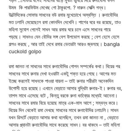
পড়ল ..সোফায় বসেই সাধনের ঘাড়ে মুখটা ডুবিয়ে দিয়ে রুনাবৌদী বলল
উমম কি পারফিউম মেখেছ গো ঠাকুরপো. ? দারুন সেক্সি গন্ধ।
উল্টোদিকের সোফায় সাধনের বউ রমার মুখেচোখে অস্বস্তি । রুনাবৌদির
মত ঢলানি মেয়েছেলে রমা কোনদিন দেখেনি। পাশের ঘরে বর রয়েছে, তাও
মহিলা সুযোগ পেলেই সাধন আর রমার ঘরে চলে এসে সাধনের গায়ে
পড়ছে। সাধনও যেন বৌদির সঙ্গ বেশ উপভোগ করছে ; বেশ হেসে হেসে
গল্পও করছে , আর তাই দেখে রমার ভেতরটা আরও জ্বলছে। bangla
cuckold golpo
রমা জানত না সাধনের সাথে রুনাবৌদির গোপন সম্পর্কের কথা। বিয়ের পর
সাধনের সাথে রুনার দেখা হওয়াটা একটু শক্ত হয়ে গেছে। আগের মত
ইচ্ছে করলেই সাধনকে পাওয়া যায়না – তাই রুনার শরীরটা অনেকদিন
উপোসী হয়ে রয়েছে। এখানে বেড়াতে আসার বুদ্ধিটা রুনার-ই। রুনার বর,
তাপস সাথে এসেছে বটে , কিন্তু বরকে রুনা ধর্তব্যের মধ্যেই আনেনা।
সাধনের সাথে রমার বিয়ে হয়েছে মাত্র এক-মাস আগে ; সম্বন্ধ করে।
বিয়ের দিন থেকেই রমা দেখছে সাধনের সাথে রুনাবৌদির ঢলাঢলি। সাধন
যখন রিসর্টে বেড়াতে আসার কথা বলেছিল, তখন রমা জানত না , বেড়াতে
আসার প্ল্যানটা রুনাবৌদির সাথে করেছে সাধন। বর থাকবে – তাই মহিলা