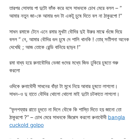
তারপর সোফায় পা দুটো ফাঁক করে বসে সাধনকে চোখ মেরে বলল – ”
আমার নতুন জা-কে আমার গুদ টা একটু চুষে দিতে বল না ঠাকুরপো !”
সাধন রমাকে টেনে এনে রমার মুখটা বৌদির দুই উরুর মাঝে গুঁজে দিয়ে
বলল ” নে, আমার বৌদির গুদ চুষে দে শালি খানকি ! তোর্ সতীপনা অনেক
দেখেছি ; আজ তোকে রেন্ডি বানিয়ে ছাড়ব !”
রমা বাধ্য হয়ে রুনাবৌদির ভেজা গুদের মধ্যে জিভ ঢুকিয়ে চুষতে শুরু
করলো
ওদিকে রুনাবৌদী সাধনের বাঁড়া টা মুখে নিয়ে আবার চুষতে লাগলো।
সাধন-ও দু হাতে বৌদির থোলো থোলো মাই দুটো চটকাতে লাগলো।
“ফুলশয্যার রাতে চুদতে না দিলে বৌকে কি শাস্তি দিতে হয় জানো তো
ঠাকুরপো ?” – চোখ মেরে সাধনকে জিগ্গেস করলো রুনাবৌদী
bangla
cuckold golpo