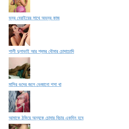
ভদ্র বেয়াইয়ের সাথে অভদ্র কাজ
শালী দুলাভাই আর শ্বশুর বৌমার চোদাচোদি
মাসির গুদের জলে ভেজানো শসা খা
আমাকে ঠকিয়ে অন্যকে চোদার বিচার একদিন হবে