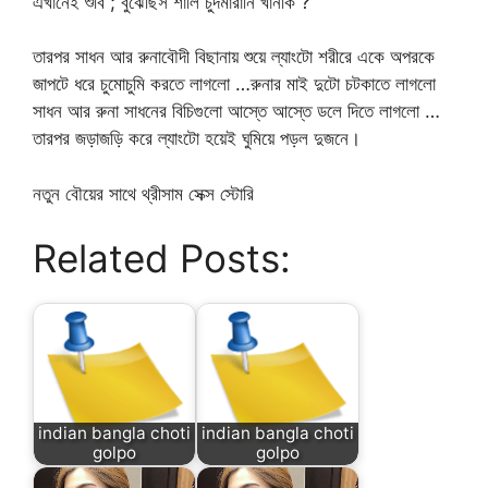
এখানেই শুবি ; বুঝেছিস শালি চুদমারানি খানকি ?”
তারপর সাধন আর রুনাবৌদী বিছানায় শুয়ে ল্যাংটো শরীরে একে অপরকে
জাপটে ধরে চুমোচুমি করতে লাগলো …রুনার মাই দুটো চটকাতে লাগলো
সাধন আর রুনা সাধনের বিচিগুলো আস্তে আস্তে ডলে দিতে লাগলো …
তারপর জড়াজড়ি করে ল্যাংটো হয়েই ঘুমিয়ে পড়ল দুজনে।
নতুন বৌয়ের সাথে থ্রীসাম সেক্স স্টোরি
Related Posts:
indian bangla choti
indian bangla choti
golpo
golpo