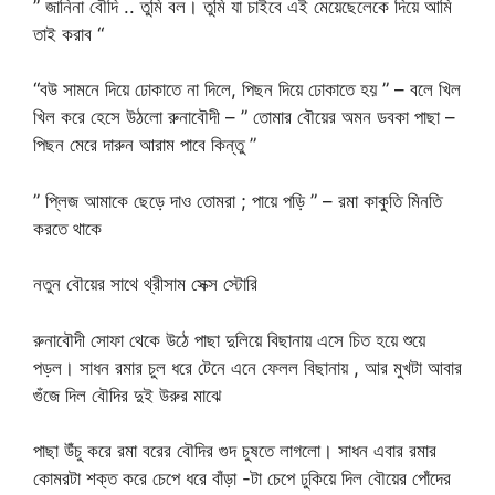
” জানিনা বৌদি .. তুমি বল। তুমি যা চাইবে এই মেয়েছেলেকে দিয়ে আমি
তাই করাব “
“বউ সামনে দিয়ে ঢোকাতে না দিলে, পিছন দিয়ে ঢোকাতে হয় ” – বলে খিল
খিল করে হেসে উঠলো রুনাবৌদী – ” তোমার বৌয়ের অমন ডবকা পাছা –
পিছন মেরে দারুন আরাম পাবে কিন্তু ”
” প্লিজ আমাকে ছেড়ে দাও তোমরা ; পায়ে পড়ি ” – রমা কাকুতি মিনতি
করতে থাকে
নতুন বৌয়ের সাথে থ্রীসাম সেক্স স্টোরি
রুনাবৌদী সোফা থেকে উঠে পাছা দুলিয়ে বিছানায় এসে চিত হয়ে শুয়ে
পড়ল। সাধন রমার চুল ধরে টেনে এনে ফেলল বিছানায় , আর মুখটা আবার
গুঁজে দিল বৌদির দুই উরুর মাঝে
পাছা উঁচু করে রমা বরের বৌদির গুদ চুষতে লাগলো। সাধন এবার রমার
কোমরটা শক্ত করে চেপে ধরে বাঁড়া -টা চেপে ঢুকিয়ে দিল বৌয়ের পোঁদের