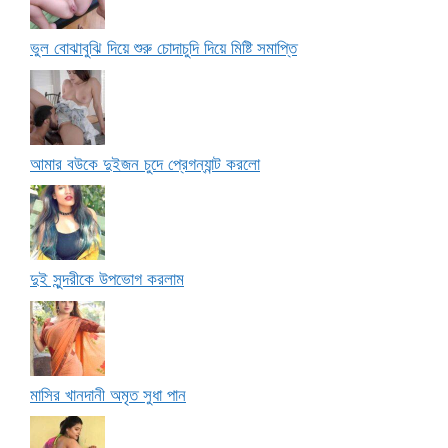
ভুল বোঝাবুঝি দিয়ে শুরু চোদাচুদি দিয়ে মিষ্টি সমাপ্তি
আমার বউকে দুইজন চুদে প্রেগন্যান্ট করলো
দুই সুন্দরীকে উপভোগ করলাম
মাসির খানদানী অমৃত সুধা পান