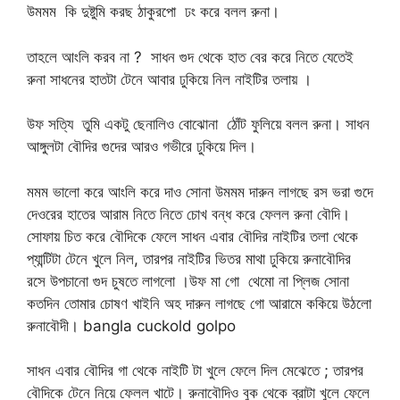
উমমম কি দুষ্টুমি করছ ঠাকুরপো ঢং করে বলল রুনা।
তাহলে আংলি করব না ? সাধন গুদ থেকে হাত বের করে নিতে যেতেই
রুনা সাধনের হাতটা টেনে আবার ঢুকিয়ে নিল নাইটির তলায় ।
উফ সত্যি তুমি একটু ছেনালিও বোঝোনা ঠোঁট ফুলিয়ে বলল রুনা। সাধন
আঙ্গুলটা বৌদির গুদের আরও গভীরে ঢুকিয়ে দিল।
মমম ভালো করে আংলি করে দাও সোনা উমমম দারুন লাগছে রস ভরা গুদে
দেওরের হাতের আরাম নিতে নিতে চোখ বন্ধ করে ফেলল রুনা বৌদি।
সোফায় চিত করে বৌদিকে ফেলে সাধন এবার বৌদির নাইটির তলা থেকে
প্যান্টিটা টেনে খুলে নিল, তারপর নাইটির ভিতর মাথা ঢুকিয়ে রুনাবৌদির
রসে উপচানো গুদ চুষতে লাগলো ।উফ মা গো থেমো না প্লিজ সোনা
কতদিন তোমার চোষণ খাইনি অহ দারুন লাগছে গো আরামে ককিয়ে উঠলো
রুনাবৌদী। bangla cuckold golpo
সাধন এবার বৌদির গা থেকে নাইটি টা খুলে ফেলে দিল মেঝেতে ; তারপর
বৌদিকে টেনে নিয়ে ফেলল খাটে। রুনাবৌদিও বুক থেকে ব্রাটা খুলে ফেলে