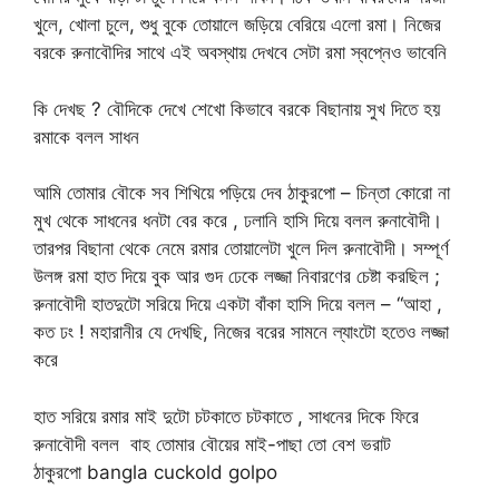
খুলে, খোলা চুলে, শুধু বুকে তোয়ালে জড়িয়ে বেরিয়ে এলো রমা। নিজের
বরকে রুনাবৌদির সাথে এই অবস্থায় দেখবে সেটা রমা স্বপ্নেও ভাবেনি
কি দেখছ ? বৌদিকে দেখে শেখো কিভাবে বরকে বিছানায় সুখ দিতে হয়
রমাকে বলল সাধন
আমি তোমার বৌকে সব শিখিয়ে পড়িয়ে দেব ঠাকুরপো – চিন্তা কোরো না
মুখ থেকে সাধনের ধনটা বের করে , ঢলানি হাসি দিয়ে বলল রুনাবৌদী।
তারপর বিছানা থেকে নেমে রমার তোয়ালেটা খুলে দিল রুনাবৌদী। সম্পূর্ণ
উলঙ্গ রমা হাত দিয়ে বুক আর গুদ ঢেকে লজ্জা নিবারণের চেষ্টা করছিল ;
রুনাবৌদী হাতদুটো সরিয়ে দিয়ে একটা বাঁকা হাসি দিয়ে বলল – “আহা ,
কত ঢং ! মহারানীর যে দেখছি, নিজের বরের সামনে ল্যাংটো হতেও লজ্জা
করে
হাত সরিয়ে রমার মাই দুটো চটকাতে চটকাতে , সাধনের দিকে ফিরে
রুনাবৌদী বলল বাহ তোমার বৌয়ের মাই-পাছা তো বেশ ভরাট
ঠাকুরপো bangla cuckold golpo