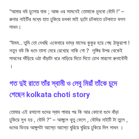
“আমার বউ চুলোয় যাক ; আজ ওর সামনেই তোমাকে চুদবো বৌদি !” –
রুনার নাইটির মধ্যে হাত ঢুকিয়ে ডবকা মাই দুটো চটকাতে চটকাতে বলল
সাধন।
“উমম.. তুমি তো দেখছি একেবারে ভাদ্র মাসের কুকুর হয়ে গেছ ঠাকুরপো !
নতুন বউ কি গুদে তালা মেরে রেখেছে নাকি গো ? লুঙ্গির উপর থেকেই
সাধনের দাঁড়িয়ে ওঠা বাঁড়াটা ধরে নাড়িয়ে দিতে দিতে চোখ মারলো রুনাবৌদী
।
গত দুই রাতে তাঁর স্বামী ও লেবু মিয়াঁ তাঁকে চুদে
গেছেন kolkata choti story
তোমার এই রসালো গুদের স্বাদ পাবার পর কি আর কোনো গুদে বাঁড়া
ঢুকিয়ে সুখ হয় , বৌদি ?” – আঙ্গুলে থুতু ফেলে , বৌদির নাইটি টা তুলে ,
গুদের ভিতর আঙ্গুলটা আস্তে আস্তে ঘুরিয়ে ঘুরিয়ে ঢুকিয়ে দিল সাধন ।