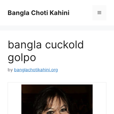
Skip
to
Bangla Choti Kahini
Menu
content
bangla cuckold
golpo
by
banglachotikahini.org