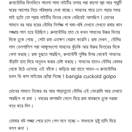
রুনাবৌদির ফিনফিনে পাতলা সাদা নাইটির তলায় পরা কালো ব্রা আর প্যান্টি
ঘরের আলোর নিচে পরিষ্কার দেখা যাচ্ছে। সাধনের গায়ে ঢলে পড়ার সময়
মাই দুটো তো প্রায় নাইটির ভিতর থেকে বেরিয়েই আসছিল ! চোখের
সামনে বর আর বরের বৌদির নির্লজ্জ গা ঘষা-ঘষি দেখতে দেখতে রমার কান
লজ্জায় লাল হয়ে উঠছিল। রুনাবৌদির হাত যে কখন সাধনের উরুর ভিতর
দিকে ঢুকে গেছে , সেটা রমা এতক্ষণ খেয়াল করেনি। রমা দেখল , বৌদির
লাল নেলপালিশ পরা আঙ্গুলগুলো সাধনের কুঁচকি আর উরুর ভিতরের দিকে
খেলা করছে। রমা বুঝতে পারছিল, রুনাবৌদী লুঙ্গির উপর থেকেই সাধনের
বাঁড়াটা হাত দিয়ে অনুভব করার চেষ্টা করছে। সাধনের হাতও বৌদির কোমর
থেকে উঠে এসেছে এই ফাঁকে। জড়িয়ে ধরা হাতে সাধন-ও রুনাবৌদির
ডবল ডি কাপ মাইয়ের ছোঁয়া নিচ্ছে ! bangla cuckold golpo
চোখের সামনে নিজের বর আর পাড়াতুতো বৌদির এই নোংরামি আর দেখতে
পারছিল না রমা । খবরের কাগজটা ফেলে দিয়ে রমা বাথরুমে ঢুকে দরজা
বন্ধ করে দিল।
তোমার বউ লজ্জা পেয়ে চলে গেল মনে হচ্ছে – সাধনকে দুষ্টু হাসি দিয়ে
বলল রুনা ।