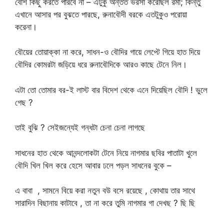
বেশি কিছু করতে পারবে না – এটুকু অন্তত ভরসা করেছিল রমা; কিন্তু
এখানে আসার পর বুঝতে পারছে, রুনাবৌদী বরকে এতটুকুও পরোয়া
করেনা।
বৌয়ের তোয়াক্কা না করে, সাধন-ও বৌদির গায়ে লেপ্টে গিয়ে হাত দিয়ে
বৌদির কোমরটা জড়িয়ে ধরে রুনাবৌদিকে আরও কাছে টেনে নিল।
এটা তো তোমার বর-ই লাস্ট বার বিদেশ থেকে এনে দিয়েছিল বৌদি ! ভুলে
গেছ ?
তাই বুঝি ? সেইজন্যেই গন্ধটা চেনা চেনা লাগছে
সাধনের হাত থেকে আনন্দলোকটা টেনে নিয়ে নাগমার ছবির পাতাটা খুলে
বৌদি খিল খিল করে হেসে আবার ঢলে পড়ল সাধনের বুকে –
এ বাবা , সামনে বিয়ে করা নতুন বউ বসে রয়েছে , কোথায় তার সাথে
সারাদিন বিছানায় কাটাবে , তা না করে তুমি নাগমার গা দেখছ ? ছি ছি