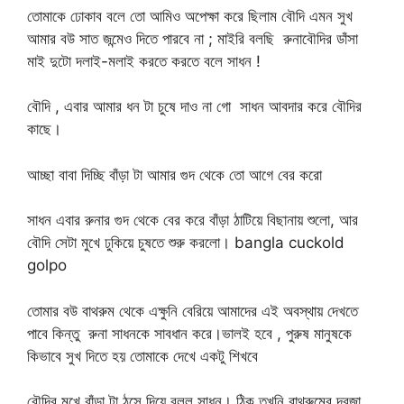
তোমাকে ঢোকাব বলে তো আমিও অপেক্ষা করে ছিলাম বৌদি এমন সুখ
আমার বউ সাত জন্মেও দিতে পারবে না ; মাইরি বলছি রুনাবৌদির ডাঁসা
মাই দুটো দলাই-মলাই করতে করতে বলে সাধন !
বৌদি , এবার আমার ধন টা চুষে দাও না গো সাধন আবদার করে বৌদির
কাছে।
আচ্ছা বাবা দিচ্ছি বাঁড়া টা আমার গুদ থেকে তো আগে বের করো
সাধন এবার রুনার গুদ থেকে বের করে বাঁড়া ঠাটিয়ে বিছানায় শুলো, আর
বৌদি সেটা মুখে ঢুকিয়ে চুষতে শুরু করলো। bangla cuckold
golpo
তোমার বউ বাথরুম থেকে এক্ষুনি বেরিয়ে আমাদের এই অবস্থায় দেখতে
পাবে কিন্তু রুনা সাধনকে সাবধান করে।ভালই হবে , পুরুষ মানুষকে
কিভাবে সুখ দিতে হয় তোমাকে দেখে একটু শিখবে
বৌদির মুখে বাঁড়া টা ঠুসে দিয়ে বলল সাধন। ঠিক তখনি বাথরুমের দরজা