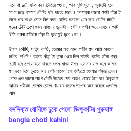
দিয়ে পা দুটো ফাঁক করে চিতিয়ে শুলো , আর লুঙ্গি খুলে , ল্যাংটো হয়ে
সাধন চড়ে বসলো বৌদির দুই পায়ের মাঝে। আখাম্বা কালো মোটা বাঁড়া টা
হাতে ধরে সাধন ঠেসে দিল রুনা বৌদির রসালো গুদে আর বৌদির টাইট
গুদের ঠোঁট চেপে ধরল সাধনের ডান্ডাটা। বৌদির গভীর গুদে সাধনের আট
ইঞ্চি লম্বা ঠাটানো বাঁড়া টা পুরোপুরি ঢুকে গেল।
উফফ।বৌদি, সত্যি বলছি, তোমার মত এমন গভীর গুদ আমি কোনো
মাগীর দেখিনি ! আমার বাঁড়া টা পুরো খেয়ে নিল মাইরি বৌদির ডাঁসা পাছা
দুটো ধরে ঠাপ মারতে মারতে বলল সাধন উমম।তোমার মত করে আমার
গুদ ভরে দিয়ে চুদতে আর কেউ পারেনা গো তাইতো তোমার বাঁড়ার চোদন
খেতে এত ভালো লাগে বৌদি উত্তর দেয় আরও জোরে ঠাপ দাও ঠাকুরপো
আমার শরীরটা তোমার চোদন খাওয়ার জন্যে উপোষ করে রয়েছে এতদিন
আহ
রসসিক্ত যোনীতে ঢুকে গেলো ভিক্ষুকটির পুরুষাঙ্গ
bangla choti kahini