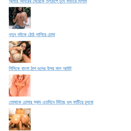
আমার আদরের মেয়েকে তলঠাপে চুদে ফাটিয়ে দিলাম
নতুন বউকে ঠোঠ লাগিয়ে চোদা
পিসিকে বাংলা ঠাপ গুদের উপর মাল আউট
তোমাকে চোদার স্বাদ এতদিনে মিটছে গুদ ফাটিয়ে চুদবো