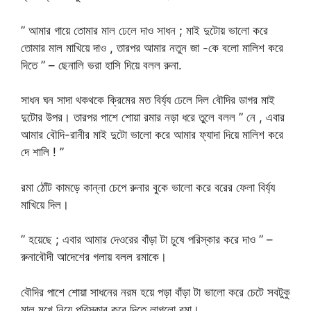
” আমার গায়ে তোমার মাল ঢেলে দাও সাধন ; মাই দুটোয় ভালো করে
তোমার মাল মাখিয়ে দাও , তারপর আমার নতুন জা -কে বলো মালিশ করে
দিতে ” – ছেনালি ভরা হাসি দিয়ে বলল রুনা.
সাধন ঘন সাদা থকথকে ক্রিমের মত বির্য্য ঢেলে দিল বৌদির ডাগর মাই
দুটোর উপর। তারপর পাশে শোয়া রমার নড়া ধরে তুলে বলল ” নে , এবার
আমার বৌদি-রানীর মাই দুটো ভালো করে আমার ফ্যাদা দিয়ে মালিশ করে
দে শালি ! ”
রমা ঠোঁট কামড়ে কান্না চেপে রুনার বুকে ভালো করে বরের ফেলা বির্য্য
মাখিয়ে দিল।
” হয়েছে ; এবার আমার দেওরের বাঁড়া টা চুষে পরিস্কার করে দাও ” –
রুনাবৌদী আদেশের গলায় বলল রমাকে।
বৌদির পাশে শোয়া সাধনের নরম হয়ে পড়া বাঁড়া টা ভালো করে চেটে সবটুকু
মাল মুখে নিয়ে পরিস্কার করে দিতে লাগলো রমা। .