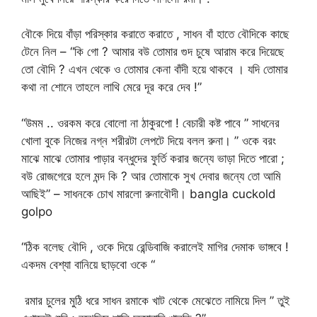
বৌকে দিয়ে বাঁড়া পরিস্কার করাতে করাতে , সাধন বাঁ হাতে বৌদিকে কাছে
টেনে নিল – “কি গো ? আমার বউ তোমার গুদ চুষে আরাম করে দিয়েছে
তো বৌদি ? এখন থেকে ও তোমার কেনা বাঁদী হয়ে থাকবে । যদি তোমার
কথা না শোনে তাহলে লাথি মেরে দূর করে দেব !”
“উমম .. ওরকম করে বোলো না ঠাকুরপো ! বেচারী কষ্ট পাবে ” সাধনের
খোলা বুকে নিজের নগ্ন শরীরটা লেপটে দিয়ে বলল রুনা। ” ওকে বরং
মাঝে মাঝে তোমার পাড়ার বন্ধুদের ফুর্তি করার জন্যে ভাড়া দিতে পারো ;
বউ রোজগেরে হলে মন্দ কি ? আর তোমাকে সুখ দেবার জন্যে তো আমি
আছিই” – সাধনকে চোখ মারলো রুনাবৌদী। bangla cuckold
golpo
“ঠিক বলেছ বৌদি , ওকে দিয়ে রেন্ডিবাজি করালেই মাগির দেমাক ভাঙ্গবে !
একদম বেশ্যা বানিয়ে ছাড়বো ওকে “
রমার চুলের মুঠি ধরে সাধন রমাকে খাট থেকে মেঝেতে নামিয়ে দিল ” তুই