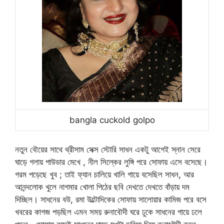
bangla cuckold golpo
নতুন বৌয়ের সাথে থ্রীসাম সেক্স স্টোরি সাধন একটু আগেই স্নান সেরে
ঘাড়ে গলায় পাউডার মেখে , নীল সিল্কের লুঙ্গি পরে সোফায় এসে বসেছে।
গরম পড়েছে খুব ; তাই ফ্যান চালিয়ে খালি গায়ে বসেছিল সাধন, আর
আনন্দলোক খুলে নাগমার খোলা পিঠের ছবি দেখতে দেখতে বাঁড়ায় দম
দিচ্ছিল। সাধনের বউ, রমা উল্টোদিকের সোফায় সালোয়ার কামিজ পরে বসে
খবরের কাগজ পড়ছিল এমন সময় রুনাবৌদী ঘরে ঢুকে সাধনের গায়ে ঢলে