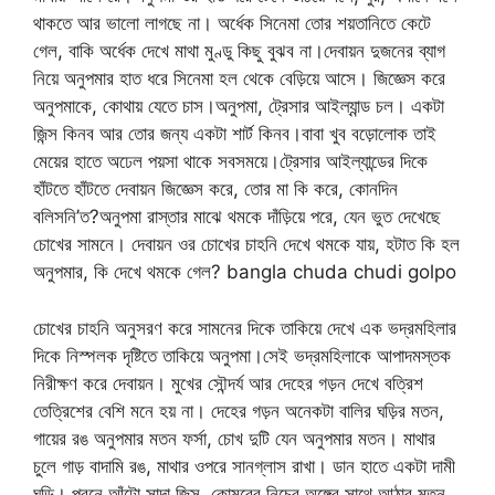
থাকতে আর ভালো লাগছে না। অর্ধেক সিনেমা তোর শয়তানিতে কেটে
গেল, বাকি অর্ধেক দেখে মাথা মুণ্ডু কিছু বুঝব না।দেবায়ন দুজনের ব্যাগ
নিয়ে অনুপমার হাত ধরে সিনেমা হল থেকে বেড়িয়ে আসে। জিজ্ঞেস করে
অনুপমাকে, কোথায় যেতে চাস।অনুপমা, ট্রেসার আইল্যান্ড চল। একটা
জিন্স কিনব আর তোর জন্য একটা শার্ট কিনব।বাবা খুব বড়োলোক তাই
মেয়ের হাতে অঢেল পয়সা থাকে সবসময়ে।ট্রেসার আইল্যান্ডের দিকে
হাঁটতে হাঁটতে দেবায়ন জিজ্ঞেস করে, তোর মা কি করে, কোনদিন
বলিসনি’ত?অনুপমা রাস্তার মাঝে থমকে দাঁড়িয়ে পরে, যেন ভুত দেখেছে
চোখের সামনে। দেবায়ন ওর চোখের চাহনি দেখে থমকে যায়, হটাত কি হল
অনুপমার, কি দেখে থমকে গেল? bangla chuda chudi golpo
চোখের চাহনি অনুসরণ করে সামনের দিকে তাকিয়ে দেখে এক ভদ্রমহিলার
দিকে নিস্পলক দৃষ্টিতে তাকিয়ে অনুপমা।সেই ভদ্রমহিলাকে আপাদমস্তক
নিরীক্ষণ করে দেবায়ন। মুখের সৌন্দর্য আর দেহের গড়ন দেখে বত্রিশ
তেত্রিশের বেশি মনে হয় না। দেহের গড়ন অনেকটা বালির ঘড়ির মতন,
গায়ের রঙ অনুপমার মতন ফর্সা, চোখ দুটি যেন অনুপমার মতন। মাথার
চুলে গাড় বাদামি রঙ, মাথার ওপরে সানগ্লাস রাখা। ডান হাতে একটা দামী
ঘড়ি। পরনে আঁটো সাদা জিন্স, কোমরের নিচের অঙ্গের সাথে আঠার মতন