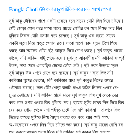
Bangla Choti 69 খালার মুখে চিরিক করে মাল মেখে গেলো
সূর্য কাকু টেবিলের পাশে একটা চেয়ারে বসে মায়ের যোনি জিব দিয়ে চাটছে।
ঠোঁট জোড়া গোল করে মাঝে মাঝে মায়ের যোনির রস শুষে নিচ্ছে আর জিব
ঢুকিয়ে সিক্ত যোনি মন্থন করে চলেছে। সূর্য কাকু এক হাতে, মায়ের
একটা স্তন নিয়ে মত্ত খেলায় রত। মাঝে মাঝে নরম স্তন টিপে পিষে
ধরছে আর স্তনের বোঁটা দুই আঙ্গুলে নিয়ে চেপে ধরছে। সূর্য কাকুর পায়ের
ফাঁকে, মণি কাকিমা হাঁটু গেড়ে বসে। চুরান্ত আকর্ষণীয় মণি কাকিমা সম্পূর্ণ
উলঙ্গ, সারা দেহে একরত্তি মেদের ছোঁয়া নেই। দুই নরম উন্নত স্তন
সূর্য কাকুর উরু ওপরে চেপে ধরে রয়েছে। সূর্য কাকুর শক্ত লিঙ্গ মণি
কাকিমার মুখের ভেতরে, মণি কাকিমার মাথা সূর্য কাকুর লিঙ্গের ওপরে
ওঠানামা করছে। লাল ঠোঁট পোড়া বাদামি রঙের কঠিন লিঙ্গের ওপরে বেশ
সুন্দর দেখাচ্ছে। মণি কাকিমা মাঝে মাঝে সূর্য কাকুর লিঙ্গ মুখ থেকে বের
করে লাল ডগার ওপরে জিব বুকিয়ে দেয়। হাতের মুঠির মধ্যে লিঙ্গ নিয়ে জিব
বের করে গোড়া থেকে ডগা পর্যন্ত চেটে দিল মণি কাকিমা। তারপরে লিঙ্গ
নিজের হাতের মুঠিতে নিয়ে মৈথুন করতে শুরু করে আর সেই সাথে
অণ্ডকোষের ওপরে জিব দিয়ে চাটতে শুরু করে। সূর্য কাকু মায়ের যোনি রস
পান করতে ব্যাস্ত অন্য দিকে মণি কাকিমা সূর্য কাকুর লিঙ্গ চোষণে