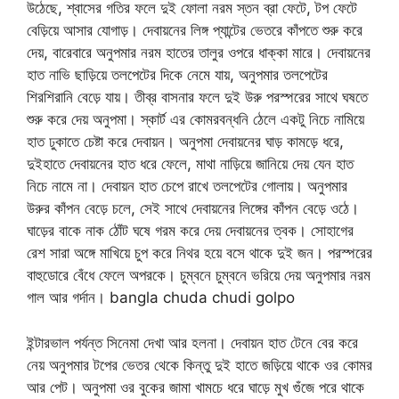
উঠেছে, শ্বাসের গতির ফলে দুই ফোলা নরম স্তন ব্রা ফেটে, টপ ফেটে
বেড়িয়ে আসার যোগাড়। দেবায়নের লিঙ্গ প্যান্টের ভেতরে কাঁপতে শুরু করে
দেয়, বারেবারে অনুপমার নরম হাতের তালুর ওপরে ধাক্কা মারে। দেবায়নের
হাত নাভি ছাড়িয়ে তলপেটের দিকে নেমে যায়, অনুপমার তলপেটের
শিরশিরানি বেড়ে যায়। তীব্র বাসনার ফলে দুই উরু পরস্পরের সাথে ঘষতে
শুরু করে দেয় অনুপমা। স্কার্ট এর কোমরবন্ধনি ঠেলে একটু নিচে নামিয়ে
হাত ঢুকাতে চেষ্টা করে দেবায়ন। অনুপমা দেবায়নের ঘাড় কামড়ে ধরে,
দুইহাতে দেবায়নের হাত ধরে ফেলে, মাথা নাড়িয়ে জানিয়ে দেয় যেন হাত
নিচে নামে না। দেবায়ন হাত চেপে রাখে তলপেটের গোলায়। অনুপমার
উরুর কাঁপন বেড়ে চলে, সেই সাথে দেবায়নের লিঙ্গের কাঁপন বেড়ে ওঠে।
ঘাড়ের বাকে নাক ঠোঁট ঘষে গরম করে দেয় দেবায়নের ত্বক। সোহাগের
রেশ সারা অঙ্গে মাখিয়ে চুপ করে নিথর হয়ে বসে থাকে দুই জন। পরস্পরের
বাহুডোরে বেঁধে ফেলে অপরকে। চুম্বনে চুম্বনে ভরিয়ে দেয় অনুপমার নরম
গাল আর গর্দান। bangla chuda chudi golpo
ইন্টারভাল পর্যন্ত সিনেমা দেখা আর হলনা। দেবায়ন হাত টেনে বের করে
নেয় অনুপমার টপের ভেতর থেকে কিন্তু দুই হাতে জড়িয়ে থাকে ওর কোমর
আর পেট। অনুপমা ওর বুকের জামা খামচে ধরে ঘাড়ে মুখ গুঁজে পরে থাকে