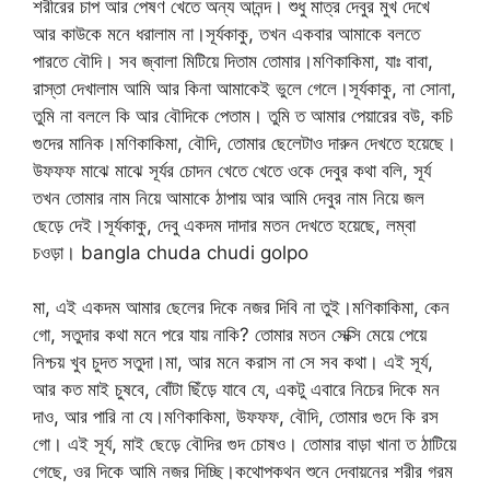
শরীরের চাপ আর পেষণ খেতে অন্য আনন্দ। শুধু মাত্র দেবুর মুখ দেখে
আর কাউকে মনে ধরালাম না।সূর্যকাকু, তখন একবার আমাকে বলতে
পারতে বৌদি। সব জ্বালা মিটিয়ে দিতাম তোমার।মণিকাকিমা, যাঃ বাবা,
রাস্তা দেখালাম আমি আর কিনা আমাকেই ভুলে গেলে।সূর্যকাকু, না সোনা,
তুমি না বললে কি আর বৌদিকে পেতাম। তুমি ত আমার পেয়ারের বউ, কচি
গুদের মানিক।মণিকাকিমা, বৌদি, তোমার ছেলেটাও দারুন দেখতে হয়েছে।
উফফফ মাঝে মাঝে সূর্যর চোদন খেতে খেতে ওকে দেবুর কথা বলি, সূর্য
তখন তোমার নাম নিয়ে আমাকে ঠাপায় আর আমি দেবুর নাম নিয়ে জল
ছেড়ে দেই।সূর্যকাকু, দেবু একদম দাদার মতন দেখতে হয়েছে, লম্বা
চওড়া। bangla chuda chudi golpo
মা, এই একদম আমার ছেলের দিকে নজর দিবি না তুই।মণিকাকিমা, কেন
গো, সতুদার কথা মনে পরে যায় নাকি? তোমার মতন সেক্সি মেয়ে পেয়ে
নিশ্চয় খুব চুদত সতুদা।মা, আর মনে করাস না সে সব কথা। এই সূর্য,
আর কত মাই চুষবে, বোঁটা ছিঁড়ে যাবে যে, একটু এবারে নিচের দিকে মন
দাও, আর পারি না যে।মণিকাকিমা, উফফফ, বৌদি, তোমার গুদে কি রস
গো। এই সূর্য, মাই ছেড়ে বৌদির গুদ চোষও। তোমার বাড়া খানা ত ঠাটিয়ে
গেছে, ওর দিকে আমি নজর দিচ্ছি।কথোপকথন শুনে দেবায়নের শরীর গরম