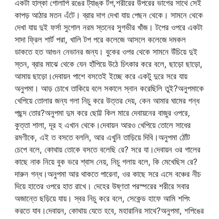
একটা হাল্কা গোলাপি রঙের ট্যাঙ্ক টপ,শরীরের উপরের ভাগের সাথে সেই
কাপড় আঠার মতন এঁটে। ব্রার দাগ দেখা যায় পেছন থেকে। সামনে থেকে
দেখা যায় দুই ফর্সা সুগোল নরম স্তনের সুগভীর খাঁজ। টপের ওপরে একটা
সাদা ফ্রিল শার্ট পরা, খালি টপ পরে কলেজে আসলে কলেজে দমকল
ডাকতে হত আগুন নেভানর জন্য। বুকের ওপর থেকে সামনে উঁচিয়ে দুই
স্তন, ব্রার মাঝে থেকে যেন হাঁপিয়ে উঠে চিৎকার করে বলে, ছাড়ো ছাড়ো,
আমায় ছাড়ো।দেবায়ন পাশে বসতেই ইচ্ছে করে একটু দুরে সরে যায়
অনুপমা। আড় চোখে তাকিয়ে বলে সকালে স্নান করেছিলি তুই?অনুপমাকে
খেপিয়ে তোলার জন্য গলা নিচু করে উত্তর দেয়, কেন আমার ঘামের গন্ধ
পছন্দ তোর?অনুপমা দুম করে ছোট্ট কিল মারে দেবায়নের বাজুর ওপরে,
কুত্তা শালা, দূর হ এখান থেকে।দেবায়ন আরও খেপিয়ে তোলে সাধের
রমণীকে, এই ত বসতে বললি, আর এখুনি তাড়িয়ে দিবি।অনুপমা ঠোঁট
চেপে বলে, কোথায় তোকে বসতে বলেছি রে? সরে যা।দেবায়ন ওর গালের
কাছে নাক নিয়ে বুক ভরে শ্বাস নেয়, নিচু গলায় বলে, কি মেখেছিস রে?
দারুন গন্ধ।অনুপমা আর থাকতে পারেনা, ওর কাছে সরে এসে বঞ্চের নীচ
দিয়ে হাতের ওপরে হাত রাখে। দেহের উষ্ণতা পরস্পরের শরীরে সবার
অজান্তে ছড়িয়ে যায়। স্বর নিচু করে বলে, সেকেন্ড হাফে আমি শপিং
করতে যাব।দেবায়ন, কোথায় যেতে হবে, মহারানির সাথে?অনুপমা, শপিঙের