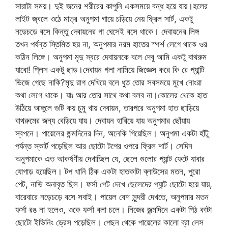
সারাটা সময়। দুই জনের শরীরের কাপুনি একসময়ে বন্ধ হয়ে যায়।হলের
লাইট জ্বলে ওঠে মাত্র অনুপমা গায়ে চড়িয়ে নেয় ফ্রিল সার্ট, একটু
নড়েচড়ে বসে কিন্তু দেবায়নের গা ঘেসেই বসে থাকে। দেবায়নের লিঙ্গ
তখন পর্যন্ত স্তিমিত হয় না, অনুপমার নরম হাতের স্পর্শ লেগে থাকে ওর
কঠিন লিঙ্গে। অনুপমা মৃদু স্বরে দেবায়নকে বলে দেবু আমি একটু বাথরুম
যাবো! প্লিস একটু ছাড়।দেবায়ন গলা নামিয়ে জিজ্ঞেস করে কি রে প্যান্টি
ভিজে গেছে নাকি?মৃদু রাগ দেখিয়ে বলে ধুত তোর সবসময়ে মুখে নোংরা
কথা লেগে থাকে। যাঃ আর তোর সাথে কথা বলব না।কোলের থেকে হাত
উঠিয়ে আঙ্গুলে গুটি কয় চুমু খায় দেবায়ন, তারপরে অনুপমা হাত ছাড়িয়ে
বাথরুমের জন্য বেড়িয়ে যায়। দেবায়ন হারিয়ে যায় অনুপমার ছোঁয়ায়
স্বপনে। পায়েলের জন্মদিনের দিন, অনেকি গিয়েছিল। অনুপমা একটা হাঁটু
পর্যন্ত স্কার্ট পড়েছিল আর ছোটো টপের ওপরে ফ্রিল শার্ট। সেদিন
অনুপমাকে এত আকর্ষণীয় দেখাচ্ছিল যে, ছেলে গুলোর প্যান্ট ফেটে যাবার
যোগাড় হয়েছিল। টপ খানি ঠিক একটা হাতকাটা ব্লাউসের মতন, পুরো
পেট, নাভি অনাবৃত ছিল। ফর্সা পেট দেখে ছেলেদের প্যান্ট ছোটো হয়ে যায়,
বারেবারে নড়েচড়ে বসে সবাই। পায়েল বেশ সুন্দরী দেখতে, অনুপমার মতন
ফর্সা রঙ না হলেও, ওকে ফর্সা বলা চলে। নিজের জন্মদিনে একটা পিঠ কাটা
ছোটো ইভিনিং ড্রেস পড়েছিল। পেছন থেকে পায়েলের কালো ব্রা লেস