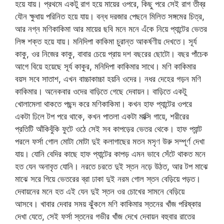
হয়ে যায়। প্রথমে একটু রাগ হয়ে মায়ের ওপরে, কিছু পরে সেই রাগ তীব্র
যৌন ক্ষুধায় পরিনিত হয়ে যায়। বন্ধ দরজার পেছনে মিলিত সঙ্গমের চিত্র,
আর নগ্ন মণিকাকিমা আর মায়ের ছবি মনে মনে এঁকে নিয়ে প্যান্টের ভেতর
লিঙ্গ শক্ত হয়ে যায়। মনিদিপা কাকিমা চুরান্ত আকর্ষণীয় দেখতে। সূর্য
কাকু, ওর নিজের কাকু, বাবার চেয়ে প্রায় দশ বছরের ছোটো। বছর পাঁচেক
আগে বিয়ে হয়েছে সূর্য কাকুর, মনিদিপা কাকিমার সাথে। মণি কাকিমার
বয়স সবে সাতাশ, এখন বাচ্চাকাচ্চা হয়নি ওদের। নধর দেহের গড়ন মণি
কাকিমার। অনেকবার ওদের বাড়িতে গেছে দেবায়ন। বাড়িতে একটু
খোলামেলা থাকতে পছন্দ করে মণিকাকিমা। কখন হাফ প্যান্টের ওপরে
একটা ঢিলে টপ পরে থাকে, কখন পাতলা একটা মাক্সি গায়ে, শরীরের
প্রতিটি আঁকিবুঁকি ফুটে ওঠে সেই সব কাপড়ের ভেতর থেকে। হাফ প্যান্ট
পরলে ফর্সা গোল মোটা মোটা দুই কলাগাছের মতন মসৃণ উরু সম্পূর্ণ দেখা
যায়। যোনি বেদির কাছে হাফ প্যান্টের কাপড় এমন ভাবে সেঁটে থাকত মনে
হত যেন অনাবৃত যোনি। নরতে চরতে দুই স্তন নড়ে উঠত, আর টপ মাঝে
মাঝে সরে গিয়ে ভেতরের ব্রা ঢাকা দুই নরম গোল স্তন বেড়িয়ে পড়ত।
দেবায়নের মনে হত এই যেন দুই স্তন ওর চোখের সামনে বেড়িয়ে
আসবে। খাবার দেবার সময় ঝুঁকলে মণি কাকিমার স্তনের খাঁজ পরিষ্কার
দেখা যেতে, সেই ফর্সা স্তনের গভীর খাঁজ দেখে দেবায়ন বহুবার রাতের