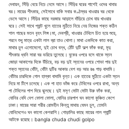
দেবায়ন, সিঁড়ি বেয়ে নিচে নেমে আসে। সিঁড়ির ঘরের পাশেই ওদের খাবার
ঘর। মায়ের শীৎকার, সেইসাথে বাকি সবার কণ্ঠস্বর খাওয়ার ঘর থেকে
ভেসে আসে। সিঁড়ির কাছে দরজার আড়ালে দাঁড়িয়ে চোখ যায় খাওয়ার
ঘরে। সেই সাথে প্যান্ট খুলে হাতের মুঠিতে নিয়ে নেয় নিজের শক্ত কঠিন
শাল গাছের মতন বৃহৎ লিঙ্গ।মা, দেবশ্রী, খাওয়ার টেবিলে চিত হয়ে শুয়ে,
পরনে শুধু মাত্র একটা লাল ব্রা তাও খোলা। মাথা একদিকে কাত করা,
মাথার চুল এলোমেলো, দুই চোখ বন্ধ, ঠোঁট দুটি অল্প ফাঁক করা, মৃদু
শীৎকার ধ্বনি সারা ঘর ভরিয়ে তুলেছে। বুকের ওপরে বসে থাকে স্তন
জোড়া আকাশের দিকে উঁচিয়ে, বড় বড় দুই স্তনের ওপরে শোভা পায় দুই
শক্ত স্তনের বোঁটা, বোঁটা দুটির আকার বেশ বড় আর রঙ গাড় বাদামি।
বোঁটার চারদিকে গোল হাল্কা বাদামি বৃন্ত। এক হাতের মুঠিতে একটা স্তন
নিয়ে মা টিপে চলেছে। এক পা হাত ভাঁজ করে টেবিলের ওপরে রাখা, অন্য
পা টেবিলের পাশ দিয়ে ঝুলছে। দুই মসৃণ মোটা মোটা উরু ফাঁক করা,
যোনির বেদি বেশ ফোলা ফোলা, যোনির চারপাশ ঘন কালো কুঞ্চিত কেশে
ঢাকা। মায়ের সারা শরীর রোমহীন কিন্তু মাথায় যেমন চুল, তেমনি
যোনিদেশেও ঘন কালো কেশরাশি। গোড়ালির কাছে মায়ের লাল প্যান্টি
আটকে রয়েছে। bangla chuda chudi golpo