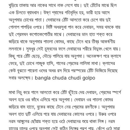
ঘুড়িয়ে তাকায় আর নাকের সাথে নাক লেগে যায়। দুই ঠোঁটের মাঝে ছিল
এক চিলতে ব্যাবধান। উষ্ণ শ্বাসের গতিবৃদ্ধি হয়, ভারী হয়ে আসে
অনুপমার চোখের পাতা। দেবায়নের ঠোঁট আলতো করে চেপে যায় দুই
গোলাপ পাপড়ির ওপরে। মিষ্টি অধরসুধা পান করে দেবায়ন, সময় থমকে যায়
দুই প্রেমঘন কপোতকপোতীর মাঝে। দেবায়নের ডান হাত শক্ত করে
জড়িয়ে থাকে অনুপমার পাতলা কোমর, কাছে টেনে ধরে তীব্র আকর্ষণীয়
ললনাকে। সুমধুর সেই চুম্বনের ফলে দেবায়নের শরীরে বিদ্যুৎ খেলে যায়।
কিছু পরে ঠোঁট ছেড়ে, দৌড়ে পালিয়ে যায় অনুপমা। অনেকক্ষণ পরে ক্লাসে
ফেরে, দুই চোখে লাজুক হাসি, গালের প্রেমের লালিমা মাখা। ক্লাসের
কেউ বুঝতে পারেনা ওদের অধর রস দিয়ে পরস্পরের ঠোঁট ভিজিয়ে দিয়েছে
সবার অলক্ষ্যে। bangla chuda chudi golpo
মাথা নিচু করে গালে আলতো করে ঠোঁট ছুঁইয়ে দেয় দেবায়ন, প্রেমের স্পর্শে
অবশ হয়ে ওর কাঁধে এলিয়ে পরে অনুপমা। দেবায়ন ওর পাতলা কোমর
জড়িয়ে বাম হাতে, বুকের কাছে টেনে নেয় প্রেমের রমণীকে। অনুপমার
অবশ হাত দুটি এলিয়ে পরে যায় দেবায়নের কোলের ওপরে। উরুর ওপরে
নরম আঙ্গুলের ছোঁয়ায় শক্ত হয়ে ওঠে দেবায়নের শুয়ে থাকা লিঙ্গ। নরম
হাতের তালুর ওপরে অনুপমা সেই কঠিন লিঙ্গের পরশ পায়, কেঁপে ওঠে সারা