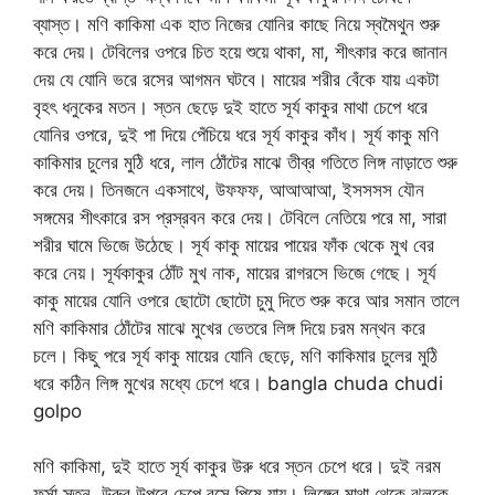
ব্যাস্ত। মণি কাকিমা এক হাত নিজের যোনির কাছে নিয়ে স্বমৈথুন শুরু
করে দেয়। টেবিলের ওপরে চিত হয়ে শুয়ে থাকা, মা, শীৎকার করে জানান
দেয় যে যোনি ভরে রসের আগমন ঘটবে। মায়ের শরীর বেঁকে যায় একটা
বৃহৎ ধনুকের মতন। স্তন ছেড়ে দুই হাতে সূর্য কাকুর মাথা চেপে ধরে
যোনির ওপরে, দুই পা দিয়ে পেঁচিয়ে ধরে সূর্য কাকুর কাঁধ। সূর্য কাকু মণি
কাকিমার চুলের মুঠি ধরে, লাল ঠোঁটের মাঝে তীব্র গতিতে লিঙ্গ নাড়াতে শুরু
করে দেয়। তিনজনে একসাথে, উফফফ, আআআআ, ইসসসস যৌন
সঙ্গমের শীৎকারে রস প্রস্রবন করে দেয়। টেবিলে নেতিয়ে পরে মা, সারা
শরীর ঘামে ভিজে উঠেছে। সূর্য কাকু মায়ের পায়ের ফাঁক থেকে মুখ বের
করে নেয়। সূর্যকাকুর ঠোঁট মুখ নাক, মায়ের রাগরসে ভিজে গেছে। সূর্য
কাকু মায়ের যোনি ওপরে ছোটো ছোটো চুমু দিতে শুরু করে আর সমান তালে
মণি কাকিমার ঠোঁটের মাঝে মুখের ভেতরে লিঙ্গ দিয়ে চরম মন্থন করে
চলে। কিছু পরে সূর্য কাকু মায়ের যোনি ছেড়ে, মণি কাকিমার চুলের মুঠি
ধরে কঠিন লিঙ্গ মুখের মধ্যে চেপে ধরে। bangla chuda chudi
golpo
মণি কাকিমা, দুই হাতে সূর্য কাকুর উরু ধরে স্তন চেপে ধরে। দুই নরম
ফর্সা স্তন, উরুর উপরে চেপে বসে পিষে যায়। লিঙ্গের মাথা থেকে ঝলকে