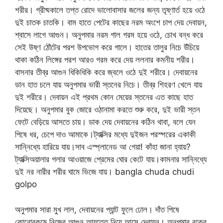
শরীর। গ্রীষ্মকালে তপ্ত রোদে ভালোবাসার জলের জন্য তৃষ্ণার্ত হয়ে ওঠে
দুই চাতক চাতকি। বাম হাতে পেটের কাছের নরম অংশে চাপ দেয় দেবায়ন,
শ্বাসে লাগে আগুন। অনুপমার নরম গাল গরম হয়ে ওঠে, চোখ বন্ধ করে
সেই উষ্ণ ঠোঁটের পরশ উপভোগ করে গালে। হাতের তালুর নিচে উঁচিয়ে
থাকা কঠিন লিঙ্গের পরশ আরও গরম করে দেয় ললনার কমনীয় শরীর।
বাসনার তীব্র আগুন ধিকিধিকি করে জ্বলে ওঠে দুই শরীরে। দেবায়নের
ডান হাত চলে যায় অনুপমার ভারী স্তনের নিচে। তীব্র শিহরণ খেলে যায়
দুই শরীরে। দেবায়ন এই প্রথম কোন মেয়ের স্তনের এত কাছে হাত
দিয়েছে। অনুপমার বুক জোরে ওঠানামা করতে শুরু করে, দুই ভারী স্তন
ফেটে বেড়িয়ে আসতে চায়। ডাক দেয় দেবায়নের কঠিন থাবা, বলে যেন
পিষে ধর, চেপে দাও আমাকে।ট্যাক্সির মধ্যে দুইজন পরস্পরের একাকী
সান্নিধ্যে হারিয়ে যায়।সাব এস্প্লানেড আ গেয়া! কাঁহা জানা হ্যায়?
ট্যাক্সিঅয়ালার গলার আওয়াজে প্রেমের ঘোর কেটে যায়।কামনার সান্নিধ্যে
দুই নর নারীর শরীর ঘামে ভিজে যায়। bangla chuda chudi
golpo
অনুপমার সারা মুখ লাল, দেবায়নের প্যান্ট ফুলে ঢোল। দাঁত পিষে
কোনোরকমে নিজের আগুন আয়ত্তে নিয়ে আসে দেবায়ন। অনুপমার বুকের