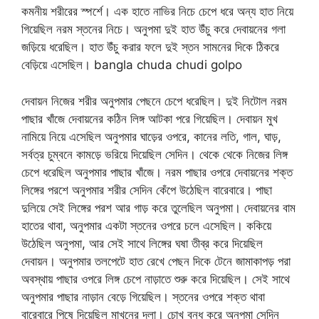
কমনীয় শরীরের স্পর্শে। এক হাতে নাভির নিচে চেপে ধরে অন্য হাত নিয়ে
গিয়েছিল নরম স্তনের নিচে। অনুপমা দুই হাত উঁচু করে দেবায়নের গলা
জড়িয়ে ধরেছিল। হাত উঁচু করার ফলে দুই স্তন সামনের দিকে ঠিকরে
বেড়িয়ে এসেছিল। bangla chuda chudi golpo
দেবায়ন নিজের শরীর অনুপমার পেছনে চেপে ধরেছিল। দুই নিটোল নরম
পাছার খাঁজে দেবায়নের কঠিন লিঙ্গ আটকা পরে গিয়েছিল। দেবায়ন মুখ
নামিয়ে নিয়ে এসেছিল অনুপমার ঘাড়ের ওপরে, কানের লতি, গাল, ঘাড়,
সর্বত্র চুম্বনে কামড়ে ভরিয়ে দিয়েছিল সেদিন। থেকে থেকে নিজের লিঙ্গ
চেপে ধরেছিল অনুপমার পাছার খাঁজে। নরম পাছার ওপরে দেবায়নের শক্ত
লিঙ্গের পরশে অনুপমার শরীর সেদিন কেঁপে উঠেছিল বারেবারে। পাছা
দুলিয়ে সেই লিঙ্গের পরশ আর গাড় করে তুলেছিল অনুপমা। দেবায়নের বাম
হাতের থাবা, অনুপমার একটা স্তনের ওপরে চলে এসেছিল। ককিয়ে
উঠেছিল অনুপমা, আর সেই সাথে লিঙ্গের ঘষা তীব্র করে দিয়েছিল
দেবায়ন। অনুপমার তলপেটে হাত রেখে পেছন দিকে টেনে জামাকাপড় পরা
অবস্থায় পাছার ওপরে লিঙ্গ চেপে নাড়াতে শুরু করে দিয়েছিল। সেই সাথে
অনুপমার পাছার নাড়ান বেড়ে গিয়েছিল। স্তনের ওপরে শক্ত থাবা
বারেবারে পিষে দিয়েছিল মাখনের দলা। চোখ বন্ধ করে অনুপমা সেদিন