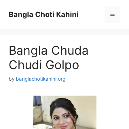
Skip
to
Bangla Choti Kahini
Menu
content
Bangla Chuda
Chudi Golpo
by
banglachotikahini.org