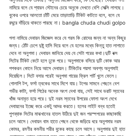
নামিয়ে বলে যে শ্যারন স্টোনের চেয়ে অনুকে দেখতে বেশি সেক্সি লাগছে।
বুকের ওপরে আলতো চাঁটি মেরে তাড়াতাড়ি টিকিট কাটতে বলে, বলে যে
রদ্দুরে দাঁড়িয়ে থাকতে পারছে না। bangla chuda chudi golpo
গলা নামিয়ে দেবায়ন জিজ্ঞেস করে যে গরম কি রোদের জন্য না অন্য কিছুর
জন্য। ঠোঁট চেপে দুষ্টু হাসি দিয়ে বলে যে হলের মধ্যে কিন্তু হাত লাগাতে
দেবে না অনুপমা। দেবায়ন জানিয়ে দেয় যে সেটা পরের কথা।দুটি বক্স
সিটের টিকিট কেটে হলে ঢুকে পরে। অনুপমাকে বসিয়ে দুটি কোক আর
পপকরন কোনে নিয়ে আসে দেবায়ন। টিকিটের পয়সা অবশ্য অনুপমাই
দিয়েছিল। সিটে বসার পরেই অনুপমা গায়ের ফ্রিল শার্ট খুলে ফেলে।
গোলাপি টপ, ফর্সা ত্বকের সাথে মিশে যায়। টপের সামনে পেছনে বেশ
গভীর কাটা, ফর্সা পিঠের অনেক অংশ দেখা যায়, সেই সাথে ভরাট স্তনের
খাঁজ অনাবৃত হয়ে পরে। দুই নরম স্তনের উপরের ফোলা অংশ দেখে
দেবায়নের ইচ্ছে করে একটু আদর করতে। হলের লাইট বন্ধ হতেই
পুশব্যাক সিটের মাঝখানের হাতল উঠিয়ে দুই জন পরস্পপরের কাছাকাছি
চলে আসে। দেবায়ন বাম হাতে পেছন থেকে জড়িয়ে ধরে অনুপমার নরম
কোমর, রমণীর কমনীয় শরীর বুকের কাছে চলে আসে। অনুপমার দুই হাত