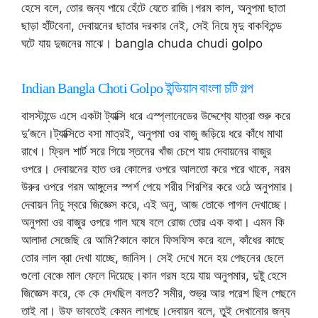
হেসে বলে, তোর জন্য পায়ে হেঁটে যেতে রাজি।গরম কাল, অনুপমা ছাতা
ছাড়া হাঁটবেনা, দেবায়নের ছাতার দরকার নেই, সেই নিয়ে মৃদু বাকবিতন্ড
ঘটে যায় দুজনের মাঝে। bangla chuda chudi golpo
Indian Bangla Choti Golpo ইন্ডিয়ান বাংলা চটি গল্প
বাসস্টান্ডে এসে একটা ট্যাক্সি ধরে এস্প্লানেডের উদ্দেশ্যে যাত্রা শুরু করে
দু’জনে।ট্যাক্সিতে বসা মাত্রই, অনুপমা ওর বাজু জড়িয়ে ধরে কাঁধে মাথা
রাখে। ফ্রিল শার্ট সরে গিয়ে স্তনের খাঁজ চেপে যায় দেবায়নের বাজুর
ওপরে। দেবায়নের হাত ওর কোলের ওপরে আলতো করে পরে থাকে, নরম
উরুর ওপরে গরম আঙ্গুলের স্পর্শ পেয়ে শরীর শিরশির করে ওঠে অনুপমার।
দেবায়ন নিচু স্বরে জিজ্ঞেস করে, এই অনু, আজ তোকে পাগল দেখাচ্ছে।
অনুপমা ওর বাজুর ওপরে গাল ঘষে বলে রোজ তোর এক কথা। এমন কি
আলাদা সেজেছি রে আমি?কানে কানে ফিসফিস করে বলে, কাঁধের কাছে
তোর লাল ব্রা দেখা যাচ্ছে, জানিস। সেই দেখে মনে হয় পেছনের ছেলে
গুলো বেঞ্চে মাল ফেলে দিয়েছে।কান গরম হয়ে যায় অনুপমার, দুষ্টু হেসে
জিজ্ঞেস করে, কে কে দেখছিল বলত? সমীর, শুভ্র আর পরেশ ছিল পেছনে
তাই না। উফ ভাবতেই কেমন লাগছে।দেবায়ন বলে, তুই দেখানোর জন্য