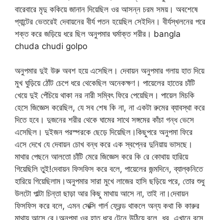
বারেবারে মৃদু ককিয়ে জানান দিয়েছিল ওর আসন্ন চরম সময়। অবশেষে
প্যান্টের ভেতরেই দেবায়নের বীর্য পতন হয়েছিল সেইদিন। বীর্যস্খলনের পরে
শক্ত করে জড়িয়ে ধরে ছিল অনুপমার ঘর্মাক্ত শরীর। bangla
chuda chudi golpo
অনুপমার দুই উরু অবশ হয়ে এসেছিল। দেবায়ন অনুপমার গলায় হাত দিয়ে
মুখ ঘুড়িয়ে ঠোঁট চেপে ধরে থেকেছিল অনেকক্ষণ। পায়েলের হাতের চাঁটি
খেয়ে দুই পেঁচিয়ে থাকা নর নারী সম্বিৎ ফিরে পেয়েছিল। পায়েল মিচকি
হেসে জিজ্ঞেস করেছিল, যে সব শেষ কি না, না একটা রুমের ব্যাবস্থা করে
দিতে হবে। দুজনের শরীর থেকে ঘামের সাথে সঙ্গমের কাঁচা গন্ধ ভেসে
এসেছিল। দুইজন পরস্পরকে ছেড়ে দিয়েছিল।কিছুপরে অনুপমা ফিরে
এসে দেখে যে দেবায়ন চোখ বন্ধ করে এক স্বপ্নের দুনিয়ায় ভাসছে।
মাথার পেছনে আলতো চাঁটি মেরে জিজ্ঞেস করে কি রে কোথায় হারিয়ে
গিয়েছিলি তুই!দেবায়ন ফিসফিস করে বলে, পায়েলের জন্মদিনে, ব্যাল্কনিতে
হারিয়ে গিয়েছিলাম।অনুপমার সারা মুখে লাজের হাসি ছড়িয়ে পরে, তোর শুধু
উলটো পাল্টা চিন্তা ছাড়া আর কিছু মাথায় আসে না, তাই না।দেবায়ন
ফিসফিস করে বলে, এমন সেক্সি গার্ল ফ্রেন্ড থাকলে অন্য কথা কি কারুর
মাথায় আসে রে।অনুপমা ওর হাত ধরে টেনে উঠিয়ে বলে, ধুর, এখানে বসে