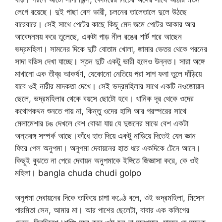
লেগে রয়েছে। দুই পাছা বেশ ভারী, চলনের তালেতালে দুলে উঠছে
বারেবারে। সেই সাথে পেটের কাছে কিছু মেদ জমে পেটের আকার আর
আবেদনময় করে তুলেছে, একটা গাড় নীল রঙের শার্ট পরে আছেন
ভদ্রমহিলা। সামনের দিকে দুটি বোতাম খোলা, জামার ভেতর থেকে পরনের
সাদা বডিস দেখা যাচ্ছে। স্তন দুটি একটু ভারী হলেও উন্নত। সারা অঙ্গে
মাখানো এক তীব্র আকর্ষণ, যেকোনো নেতিয়ে পরা সাপ ফনা তুলে দাঁড়িয়ে
যাবে ওই নারীর মাদকতা দেখে। সেই ভদ্রমহিলার সাথে একটি নওজোয়ান
ছেলে, ভদ্রমহিলার থেকে বয়সে ছোটো হবে। খানিক দূর থেকে ওদের
কথোপকথন শুনতে পায় না, কিন্তু ওদের হাসি আর পরস্পরের সাথে
মেলামেশার ঢঙ দেখলে বেশ বোঝা যায় যে দুজনের মাঝে বেশ একটা
অন্তরঙ্গ সম্পর্ক আছে।কাঁধে হাত দিয়ে একটু নাড়িয়ে দিতেই যেন জ্ঞান
ফিরে পেল অনুপমা। অনুপমা দেবায়নের হাত ধরে একদিকে টেনে আনে।
কিছুই বুঝতে না পেরে দেবায়ন অনুপমাকে ইঙ্গিতে জিজ্ঞাসা করে, কে ওই
মহিলা। bangla chuda chudi golpo
অনুপমা দেবায়নের দিকে তাকিয়ে চাপা কণ্ঠে বলে, ওই ভদ্রমহিলা, মিসেস
পারমিতা সেন, আমার মা। আর পাশের ছেলেটা, বাবার এক কলিগের