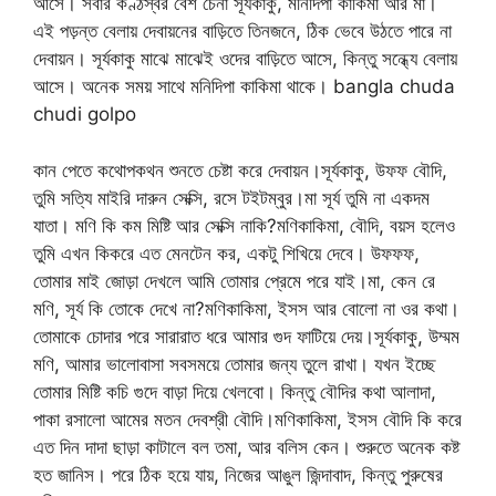
আসে। সবার কণ্ঠস্বর বেশ চেনা সূর্যকাকু, মনিদিপা কাকিমা আর মা।
এই পড়ন্ত বেলায় দেবায়নের বাড়িতে তিনজনে, ঠিক ভেবে উঠতে পারে না
দেবায়ন। সূর্যকাকু মাঝে মাঝেই ওদের বাড়িতে আসে, কিন্তু সন্ধ্যে বেলায়
আসে। অনেক সময় সাথে মনিদিপা কাকিমা থাকে। bangla chuda
chudi golpo
কান পেতে কথোপকথন শুনতে চেষ্টা করে দেবায়ন।সূর্যকাকু, উফফ বৌদি,
তুমি সত্যি মাইরি দারুন সেক্সি, রসে টইটম্বুর।মা সূর্য তুমি না একদম
যাতা। মণি কি কম মিষ্টি আর সেক্সি নাকি?মণিকাকিমা, বৌদি, বয়স হলেও
তুমি এখন কিকরে এত মেনটেন কর, একটু শিখিয়ে দেবে। উফফফ,
তোমার মাই জোড়া দেখলে আমি তোমার প্রেমে পরে যাই।মা, কেন রে
মণি, সূর্য কি তোকে দেখে না?মণিকাকিমা, ইসস আর বোলো না ওর কথা।
তোমাকে চোদার পরে সারারাত ধরে আমার গুদ ফাটিয়ে দেয়।সূর্যকাকু, উম্মম
মণি, আমার ভালোবাসা সবসময়ে তোমার জন্য তুলে রাখা। যখন ইচ্ছে
তোমার মিষ্টি কচি গুদে বাড়া দিয়ে খেলবো। কিন্তু বৌদির কথা আলাদা,
পাকা রসালো আমের মতন দেবশ্রী বৌদি।মণিকাকিমা, ইসস বৌদি কি করে
এত দিন দাদা ছাড়া কাটালে বল তমা, আর বলিস কেন। শুরুতে অনেক কষ্ট
হত জানিস। পরে ঠিক হয়ে যায়, নিজের আঙুল জিন্দাবাদ, কিন্তু পুরুষের