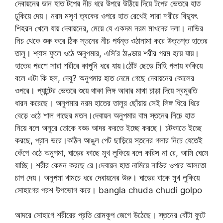
দেবায়নের ডান হাত টপের নীচ ধরে উপরে উঠিয়ে দিয়ে টপের ভেতরে হাত
ঢুকিয়ে দেয়। নরম মসৃণ ত্বকের ওপরে হাত রেখেই সারা শরীরে বিদ্যুৎ
শিহরন খেলে যায় দেবায়নের, মেয়ে যে একদম নরম মাখনের দলা। নাভির
নিচ থেকে শুরু করে ঠিক স্তনের নীচ পর্যন্ত ওঠানামা করে উত্তপ্ত হাতের
তালু। শ্বাস ফুলে ওঠে অনুপমার, এসি’র ঠাণ্ডায় শরীর গরম হয়ে যায়।
হাতের পরশে সারা শরীরে কাপুনি ধরে যায়।ঠোঁট ছেড়ে মিহি গলায় ককিয়ে
বলে এটা কি হল, দেবু? অনুপমার হাত নেমে গেছে দেবায়নের কোলের
ওপরে। প্যান্টের ভেতরে শুয়ে থাকা লিঙ্গ আবার মাথা চাড়া দিয়ে স্বমুরতি
ধারন করেছে। অনুপমার নরম হাতের তালুর ছোঁয়ায় সেই লিঙ্গ ধিরে ধিরে
বেড়ে ওঠে শাল গাছের মতন।দেবায়ন অনুপমার বাম স্তনের নিচে হাত
নিয়ে বলে অনুরে তোকে বড্ড আদর করতে ইচ্ছে করছে। চটকাতে ইচ্ছে
করছে, প্রান ভরে।কঠিন আঙুল পেট ছাড়িয়ে স্তনের গলার নিচে যেতেই
কেঁপে ওঠে অনুপমা, ঘাড়ের কাছে মুখ লুকিয়ে বলে করিস না রে, আমি ঘেমে
যাচ্ছি। শরীর কেমন করছে রে।দেবায়ন হাত নামিয়ে নাভির ওপরে আলতো
চাপ দেয়। অনুপমা খামচে ধরে দেবায়নের উরু। ঘাড়ের বাকে মুখ লুকিয়ে
সোহাগের পরশ উপভোগ করে। bangla chuda chudi golpo
আদরে সোহাগে শরীরের প্রতি রোমকূপ জেগে উঠেছে। স্তনের বোঁটা ফুটে