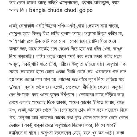
আর কোন জায়গা আছে নাকি? এস্প্লানেড, ট্রেসার আইল্যান্ড, ব্যাস
আবার কি। bangla chuda chudi golpo
একটু কেনাকাটা একটু উইন্ডো শপিং একটু ঘোরা।দেবায়ন মাথা নাড়ায়,
সেকেন্ড হাফে কিন্তু রিতা মাগির ক্লাস আছে।অনুপমা চিন্তা করিস না,
আমি পরাশরকে ঠিক সেট করে নেব। মেকানিসের নোটস দিয়ে দেবে।
ক্লাস শুরু, মাঝে মাঝেই চলে বেঞ্চের নিচে হাত ধরা ধরির খেলা, আঙুল
নিয়ে নাড়াচাড়ি। কঠিন শক্ত আঙুল স্পর্শ করে নরম চাপার কলির মতন
আঙুল, একটু খানি হাতে টেপা, শরীরের উষ্ণতা ছড়িয়ে যায়। অনুপমা এক
সময়ে দেবায়নের হাতে জোরে একটা চিমটি কেটে দেয়, একজনের গাল লাল
হয় অন্য জনের কান লাল হয়।লাঞ্চের পরে কাঁধে ব্যাগ নিয়ে বেড়িয়ে পরে
দু’জনে। ক্লাস থেকে বের হতেই, মেয়েগুলো দীর্ঘশ্বাস ফেলে। অনুপমা
বেশ উপভোগ করে ওদের বুকের দীর্ঘশ্বাস। দেবায়নের কাছে দাঁড়িয়ে আড়
চোখে একবার পায়েলের দিকে তাকায়, পায়েল চোখের ইঙ্গিতে জানায়, যাচ্ছ
যাও, একটু আমাদের খেতে দিও।দেবায়নের চোখ হটাত করে পায়েলের দিকে
পরে, অনুপমা আর পায়েলের চোখের কথা বুঝে ফেলে মনে মনে হেসে ফেলে
দেবায়ন।একটু ধাক্কা মেরে অনুপমাকে জিজ্ঞেস করে, কি সে যাবে?
ট্যাক্সিতে না বাসে। অনুপমা বড়লোকের মেয়ে, বাসে খুব কম ওঠে। কপট