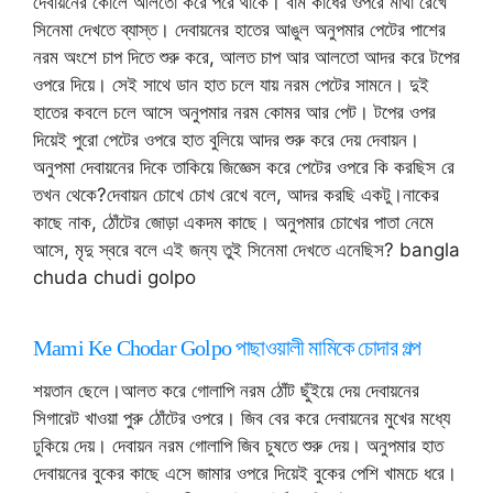
দেবায়নের কোলে আলতো করে পরে থাকে। বাম কাঁধের ওপরে মাথা রেখে
সিনেমা দেখতে ব্যাস্ত। দেবায়নের হাতের আঙুল অনুপমার পেটের পাশের
নরম অংশে চাপ দিতে শুরু করে, আলত চাপ আর আলতো আদর করে টপের
ওপরে দিয়ে। সেই সাথে ডান হাত চলে যায় নরম পেটের সামনে। দুই
হাতের কবলে চলে আসে অনুপমার নরম কোমর আর পেট। টপের ওপর
দিয়েই পুরো পেটের ওপরে হাত বুলিয়ে আদর শুরু করে দেয় দেবায়ন।
অনুপমা দেবায়নের দিকে তাকিয়ে জিজ্ঞেস করে পেটের ওপরে কি করছিস রে
তখন থেকে?দেবায়ন চোখে চোখ রেখে বলে, আদর করছি একটু।নাকের
কাছে নাক, ঠোঁটের জোড়া একদম কাছে। অনুপমার চোখের পাতা নেমে
আসে, মৃদু স্বরে বলে এই জন্য তুই সিনেমা দেখতে এনেছিস? bangla
chuda chudi golpo
Mami Ke Chodar Golpo পাছাওয়ালী মামিকে চোদার গল্প
শয়তান ছেলে।আলত করে গোলাপি নরম ঠোঁট ছুঁইয়ে দেয় দেবায়নের
সিগারেট খাওয়া পুরু ঠোঁটের ওপরে। জিব বের করে দেবায়নের মুখের মধ্যে
ঢুকিয়ে দেয়। দেবায়ন নরম গোলাপি জিব চুষতে শুরু দেয়। অনুপমার হাত
দেবায়নের বুকের কাছে এসে জামার ওপরে দিয়েই বুকের পেশি খামচে ধরে।