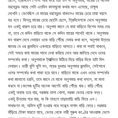
ছেলে, ত্রিদিবেশ।শপিং আর করে ওঠা হল না অনুপমার, মায়ের যে অনেক
বয়ফ্রেন্ড আছে সেটা এতদিন কানাঘুষো কথায় শুনে এসেছে, চাক্ষুষ
দেখেনি। ভেবেছিল যে মায়ের বয়ফ্রেন্ড থাকলেও মায়ের চেয়ে তারা বয়সে
বড় হবে। কিন্তু মায়ের চেয়ে ছোটো ছেলে, ত্রিদিবেশকে দেখে অনুপমার
মন একটু খারাপ হয়ে যায়। অনুপমা জানে যে বাবা বাড়িতে বিশেষ সময় দেয়
না, তবে যে কদিন বাড়িতে থাকে সে কদিন মায়ের সাথেই থাকে। অনুপমার
মন খারাপ দেখে দেবায়ন ওকে বাড়ি পৌঁছে দেবার কথা বলে, অনুপমা উত্তর
জানায় যে ওর জন্মদিনে একবারে বাড়িতে আসতে। বাবা মা সবাই থাকবে,
সেই সময়ে বাবা মায়ের সাথে দেখা করিয়ে দেবে আর জানিয়ে দেবে ওদের
সম্পর্কের কথা। অনুপমাকে ট্যাক্সিতে উঠিয়ে দিয়ে বাড়ির দিকে হাটা দিল
দেবায়ন। ভারী খুশি খুশি মন, পরের বুধবার অনুপমার জন্মদিন, সেইসাথে
ওদের সম্পর্কের কথা পাকা হয়ে যাবে। বাড়িতে মাকে এখন ওদের সম্পর্কের
কথা জানানো হয়নি, তবে জানে যে মাকে অনুপমার কথা বললে, মা মানা
করবে না।কলেজ ছুটির অনেক আগেই বাড়ি পৌঁছে যায়। বাড়ি পৌঁছে
একটু অবাক হয়ে যায়, দরজার তালা খোলা, দরজা ভেতর থেকে বন্ধ।
একটু চিন্তায় পরে যায়, মা কি তাহলে তাড়াতাড়ি বাড়ি ফিরে এল।
সাধারণত মা, অফিস ছুটি হওয়ার পরে সন্ধ্যে নাগাদ বাড়ি ফেরে। দরজায়
দাঁড়িয়ে টোকা মারতে যাবে, ভেতর থেকে নারী পুরুষ কণ্ঠের আওয়াজ ভেসে