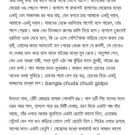
আর কিছু কথা ওর কানে মাঝে মাঝে ভেসে আসে। কলেজের অর্ধেক
মেয়েরা ওর পেছনে পাগল। ক্লাসে পা রাখলেই ক্লাসের মেয়েদের মধ্যে
একটু যেন সাজসাজ রব পরে যায়, যেন বলতে চায় আমাকে একটু দ্যাখ,
আমাকে একটু দ্যাখ। সামনের বেঞ্চে বরনিতার পাশেই বসে পায়েল, তার
পাশে শ্রেয়া। আজ যেন তিনজনে রুপের ডালি নিয়ে বসে। ক্লাসে ঢুকতেই
বরনিতা ওকে দেখে বলে, কি রে এসে গেলি?মাথা নাড়িয়ে হেসে জবাব দেয়
হ্যাঁ, তোদের জন্য আসতেই হল।পরের বেঞ্চে বসে যে রূপসী, সে দেখেও
না দেখার ভান করে বসে থাকে বইয়ের মধ্যে মুখ রেখে। অনুপমা সেন,
যেন এক অধরা নারী, সদ্য ফুটে ওঠা পদ্ম কুঁড়ির মতন সুন্দরী, গায়ের রঙ
বেশ ফর্সা। পান পাতার মতন মুখবয়াব। কাজল কালো চোখের ভেতর
অনেক ভাষা লুকিয়ে। চোখের পাতা বেশ বড় বড়, চোখের নিচে একটু
কাজলের হাল্কা দাগ। bangla chuda chudi golpo
উন্নত নাক, ঠোঁট জোড়ায় হাল্কা গোলাপি রঙ। গাল দুটি পিচ ফলের মতন
নরম আর লাল, হাসলে পরে বড় মিষ্টি দেখায়, ডান দিকে একটা গজ দাঁত
আছে, তাঁর ওপরে আবার থুতনিতে একটা ছোটো কালো তিল, চেহারার
সৌন্দর্য যেন শত গুন বাড়িয়ে তোলে সেই ছোটো তিল। পিঠের ওপরে দুলছে
সাপের মতন একটা বেনুনি। মেয়েদের মধ্যে কথাবার্তা শুনে কাজল কালো