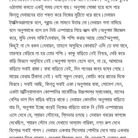
ওঠানামা কমতে একটু সময় লেগে যায়। অনুপমা সোজা হয়ে বসে পরে
কিন্তু দেবায়নের হাত শক্ত করে নিজের মুঠিতে ধরে রাখে।দেবায়ন
ট্যাক্সিঅয়ালাকে বলে, গ্রান্ড কে সামনে উতার দো।দেবায়ন গলা নামিয়ে
বলে অনুপমাকে বলে চল নিউ এম্পায়ারে গিয়ে বক্সে বসি।অনুপমা জিজ্ঞেস
করে, মুভি দেখব নাকি?দেবায়ন, কি শপিং করার আছে তোর?অনুপমা,
কিছুই না সে রকম।দেবায়ন, তাহলে অসুবিধে কোথায়? এসি তে বসা যাবে,
তারপরে বেড়িয়ে না হয় তোর শপিং। কাকু বাড়িতে নেই নিশ্চয়, দেরি করে
বাড়ি ফিরলে অসুবিধে নেই।অনুপমা ম্লান হেসে বলে, না রে, আমাদের
বাড়িতে সবাই রাজা। বাবা বাড়িতে নেই, দিন পনেরর জন্য বম্বে গেছে।
মায়ের ফেরার ঠিকানা নেই। ভাই স্কুল ফেরত, কোচিং করে রাতের দিকে
ফিরবে। সবাই আছি, কিন্তু সবাই একা।অনুপমার বাবা, সোমেশ সেন,
একটা মাল্টিন্যাসানাল কোম্পানির মার্কেটিঙে উচ্চপদস্থ ম্যানেজার, মাসের
বেশির ভাগ দিন বাড়ির বাইরে থাকে। দেবায়ন কোনদিন অনুপমার বাড়িতে
যায় নি, অনুপমা ইচ্ছে করেই নিজের বাড়িতে ডাকে নি।নিউ এম্পায়ারের
এসে দেখে যে, স্যারন স্টোনের, স্লিভার চলছে। দেবায়ন খবরের কাগজে
দেখেছিল, শ্যারন স্টোন দেহ দেখাতে অস্তাদ নায়িকা, নগ্ন রুপ দেখে
বিশ্বের সবাই পাগল। দেবায়ন একবার সিনেমার পোস্টার দেখে আর একবার
অনুপমার দিকে তাকায়। অনুপমা জিজ্ঞেস করে, কি দেখেছে? দেবায়ন গলা