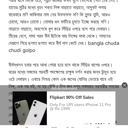
শরীর ঘামে ভিজে ওঠে, প্যান্ট জাঙ্গিয়া কখন খুলে ফেলেছে সেটা টের নেই।
হাতের মুঠির মধ্যে বৃহৎ শক্ত লিঙ্গ নাড়াতে নাড়াতে, অস্ফুট গলায়
বারেবারে মণি কাকিমার নাম নেয় উফফফফ মণি কি সুন্দর তুমি, আরও
চোদো, আরও চোদো। তোমার গুদ ফাটিয়ে চুদতে ইচ্ছে করছে মণি।
নাড়াতে নাড়াতে, অবশেষে ধুপ করে সিঁড়ির ওপরে বসে পরে দেবায়ন।
তীরের বেগে, সাদা গরম বীর্য ছিটকে যায় লিঙ্গের মাথা থেকে। সামনের
দেয়ালে গিয়ে ছলাত ছলাত করে বীর্য দাগ কেটে দেয়। bangla chuda
chudi golpo
বীর্যস্খলন হবার পরে আধা শোয়া হয়ে বসে থাকে সিঁড়ির ধাপের ওপরে।
ঘরের মধ্যে সঙ্গমের পরবর্তী পদক্ষেপের চাক্ষুষ দর্শন করার জন্য উন্মুখ হয়ে
ওঠে দেবায়ন। এবারে নিশ্চয় কোন এক জনের যোনির ভেতরে যাবে ওই
লিঙ্গ, এক নয় বউ, না হয় বৌদি। তিন জন নগ্ন সঙ্গমরত নরনারীর সময়ের
খেয়াল নেই, খেয়াল নেই যে দেবায়ন সিঁড়ির কাছে বসে ওদের সঙ্গমের
সরাসরি প্রসারন দেখছে। অবশ্য সিঁড়ির যেখানে দেবায়ন বসে, সেখান
থেকে খাওয়ার ঘর পরিষ্কার দেখা গেলেও, যেহেতু সিঁড়ি অন্ধকার তাই
দেবায়নকে ওই তিনজনে দেখতে পারবে না।মণি কাকিমা সূর্য কাকুর ঠোঁটে
গভীর চুম্বন এঁকে বলে, সূর্য ডারলিং, এবারে বৌদির গুদ নিয়ে খেলতে শুরু