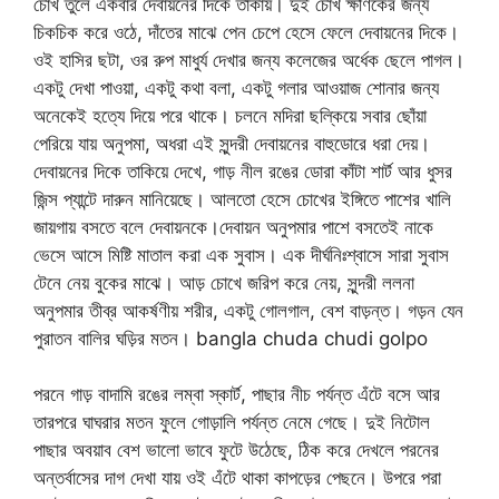
চোখ তুলে একবার দেবায়নের দিকে তাকায়। দুই চোখ ক্ষণিকের জন্য
চিকচিক করে ওঠে, দাঁতের মাঝে পেন চেপে হেসে ফেলে দেবায়নের দিকে।
ওই হাসির ছটা, ওর রুপ মাধুর্য দেখার জন্য কলেজের অর্ধেক ছেলে পাগল।
একটু দেখা পাওয়া, একটু কথা বলা, একটু গলার আওয়াজ শোনার জন্য
অনেকেই হত্যে দিয়ে পরে থাকে। চলনে মদিরা ছল্কিয়ে সবার ছোঁয়া
পেরিয়ে যায় অনুপমা, অধরা এই সুন্দরী দেবায়নের বাহুডোরে ধরা দেয়।
দেবায়নের দিকে তাকিয়ে দেখে, গাড় নীল রঙের ডোরা কাঁটা শার্ট আর ধুসর
জিন্স প্যান্টে দারুন মানিয়েছে। আলতো হেসে চোখের ইঙ্গিতে পাশের খালি
জায়গায় বসতে বলে দেবায়নকে।দেবায়ন অনুপমার পাশে বসতেই নাকে
ভেসে আসে মিষ্টি মাতাল করা এক সুবাস। এক দীর্ঘনিঃশ্বাসে সারা সুবাস
টেনে নেয় বুকের মাঝে। আড় চোখে জরিপ করে নেয়, সুন্দরী ললনা
অনুপমার তীব্র আকর্ষণীয় শরীর, একটু গোলগাল, বেশ বাড়ন্ত। গড়ন যেন
পুরাতন বালির ঘড়ির মতন। bangla chuda chudi golpo
পরনে গাড় বাদামি রঙের লম্বা স্কার্ট, পাছার নীচ পর্যন্ত এঁটে বসে আর
তারপরে ঘাঘরার মতন ফুলে গোড়ালি পর্যন্ত নেমে গেছে। দুই নিটোল
পাছার অবয়াব বেশ ভালো ভাবে ফুটে উঠেছে, ঠিক করে দেখলে পরনের
অন্তর্বাসের দাগ দেখা যায় ওই এঁটে থাকা কাপড়ের পেছনে। উপরে পরা