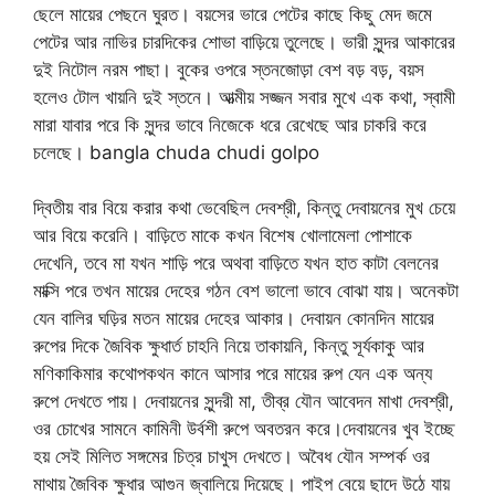
ছেলে মায়ের পেছনে ঘুরত। বয়সের ভারে পেটের কাছে কিছু মেদ জমে
পেটের আর নাভির চারদিকের শোভা বাড়িয়ে তুলেছে। ভারী সুন্দর আকারের
দুই নিটোল নরম পাছা। বুকের ওপরে স্তনজোড়া বেশ বড় বড়, বয়স
হলেও টোল খায়নি দুই স্তনে। আত্মীয় সজ্জন সবার মুখে এক কথা, স্বামী
মারা যাবার পরে কি সুন্দর ভাবে নিজেকে ধরে রেখেছে আর চাকরি করে
চলেছে। bangla chuda chudi golpo
দ্বিতীয় বার বিয়ে করার কথা ভেবেছিল দেবশ্রী, কিন্তু দেবায়নের মুখ চেয়ে
আর বিয়ে করেনি। বাড়িতে মাকে কখন বিশেষ খোলামেলা পোশাকে
দেখেনি, তবে মা যখন শাড়ি পরে অথবা বাড়িতে যখন হাত কাটা বেলনের
মাক্সি পরে তখন মায়ের দেহের গঠন বেশ ভালো ভাবে বোঝা যায়। অনেকটা
যেন বালির ঘড়ির মতন মায়ের দেহের আকার। দেবায়ন কোনদিন মায়ের
রুপের দিকে জৈবিক ক্ষুধার্ত চাহনি নিয়ে তাকায়নি, কিন্তু সূর্যকাকু আর
মণিকাকিমার কথোপকথন কানে আসার পরে মায়ের রুপ যেন এক অন্য
রুপে দেখতে পায়। দেবায়নের সুন্দরী মা, তীব্র যৌন আবেদন মাখা দেবশ্রী,
ওর চোখের সামনে কামিনী উর্বশী রুপে অবতরন করে।দেবায়নের খুব ইচ্ছে
হয় সেই মিলিত সঙ্গমের চিত্র চাখুস দেখতে। অবৈধ যৌন সম্পর্ক ওর
মাথায় জৈবিক ক্ষুধার আগুন জ্বালিয়ে দিয়েছে। পাইপ বেয়ে ছাদে উঠে যায়