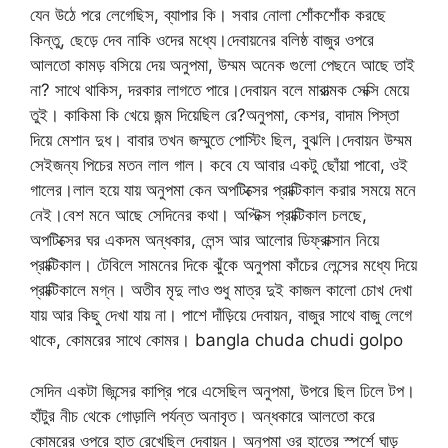
যেন উঠে পরে লেগেছিস, ব্যাপার কি। সবার নোলা শোঁকশোঁক করছে
কিন্তু, ছেড়ে দেব নাকি ওদের মধ্যে।দেবায়নের বলিষ্ঠ বাজুর ওপরে
আলতো কামড় বসিয়ে দেয় অনুপমা, উম্মম অনেক গুলো পেছনে আছে তাই
না? সাথে থাকিস, দরকার লাগতে পারে।দেবায়ন বলে মারাত্মক সেক্সি মেয়ে
তুই। কাকিমা কি খেয়ে জন্ম দিয়েছিল রে?অনুপমা, কেশর, বাদাম পিস্তা
দিয়ে মেশান দুধ। বাবার তখন জম্মুতে পোস্টিং ছিল, বুঝলি।দেবায়ন উম্মম
সেইজন্য পিচের মতন লাল গাল। কবে যে আবার একটু ছোঁয়া পাবো, ওই
গালের।লাল হয়ে যায় অনুপমা কেন অপটিক্সের প্রাক্টিকাল করার সময়ে মনে
নেই।বেশ মনে আছে সেদিনের কথা। অপ্টিক্স প্রাক্টিকাল চলছে,
অপটিক্সের ঘর একদম অন্ধকার, লেন্স আর আলোর ডিফ্রাক্সান নিয়ে
প্রাক্টিকাল। টেবিলে সামনের দিকে ঝুঁকে অনুপমা কাঁচের লেন্সের মধ্যে দিয়ে
প্রাক্টিকালে মগ্ন। অতীব মৃদু লাও শুধু মাত্র দুই কাজল কালো চোখ দেখা
যায় আর কিছু দেখা যায় না। পাশে দাঁড়িয়ে দেবায়ন, বাজুর সাথে বাজু লেগে
থাকে, কোমরের সাথে কোমর। bangla chuda chudi golpo
সেদিন একটা জিন্সের কাপ্রি পরে এসেছিল অনুপমা, উপরে ছিল ঢিলে টপ।
হাঁটুর নীচ থেকে গোড়ালি পর্যন্ত অনাবৃত। অন্ধকারে আলতো করে
কোমরের ওপরে হাত রেখেছিল দেবায়ন। অনুপমা ওর হাতের স্পর্শে ঘাড়