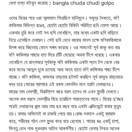
বেলা হস্ত মইথুন করেছে। bangla chuda chudi golpo
ওদের বিয়ের পরে ওরা আন্দামান গিয়েছিল হানিমুনে। সমুদ্র সৈকতে, মণি
কাকিমার বিভিন্ন রঙের, ছোটো ছোটো বিকিনি পরিহিত ছবি তোলা আছে।
একবার চুরি করে সেই সব ছবি দেখেছিল, তার মধ্যে একটা ছবি বাড়িতে
নিয়ে এসেছিল দেবায়ন। সেই ছবি দেখে বহুবার মানস চক্ষে মণিকাকিমাকে
উলঙ্গ করে বিছানায় ফেলে সঙ্গম করেছে। ওর সামনেই সূর্য কাকু কত বার
মণি কাকিমার পাছায় হাত দিয়ে চাঁটি মেরেছে অথবা টিপে ধরেছে। একবার
দেখেছিল যে রান্নাঘরে সূর্যকাকু মনি কাকিমার একটা স্তন টপ থেকে বের
করে মনের আনন্দে চুষে চলেছে আর অন্য হাতে মণি কাকিমার পাছা টিপে
যাচ্ছে। মণি কাকিমা, কামনার তাড়নায় ছটফট করছিল সূর্য কাকুর বাহুডোরে
বদ্ধ হয়ে।মায়ের ব্যাপারে এই রকম কোনদিন মনে হয়নি দেবায়নের।
মায়ের নাম দেবশ্রী, বিয়াল্লিশ বছর বয়স হলেও মা এখন সুন্দরী দেখতে।
অনেক কম বয়সে দেবশ্রীর বিয়ে হয়েছিল সায়ন্তনের সাথে। বিয়ের দু’বছর
পরেই দেবায়নের জন্ম আর তার ছয় বছর পরে একটা এক্সিডেন্টে বাবার মৃত্যু
হয়। বাবার অফিসেই মা চাকরি পেয়ে যায়।রোজ সকালে একটু ব্যায়াম
করে, শরীরের গঠন বেশ সুন্দর করে ধরে রেখেছে। গায়ের রঙ একটু চাপা,
কিন্তু চোখ নাক মুখবয়াব অতিব আকর্ষণীয়। ছোটো বেলায় নিশ্চয় অনেক