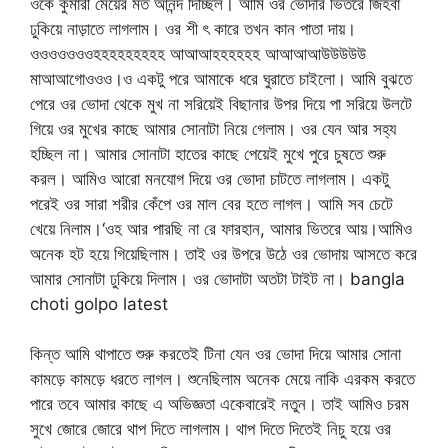
ওকে কুমারী মেয়ের মত আনন্দ দিচ্ছিল। আমি ওর ভোদার ভিতরে জিহবা
ঢুকিয়ে নাড়াতে লাগলাম। ওর শী ৎ কারে তখন কান পাতা দায়।
ওওওওওওওহহহহহহহহহ আআআহহহহহহ আআআআউউউউউ
মাআআগোওওও।ও একটু পরে আমাকে ধরে ঘুরাতে চাইলো। আমি বুঝতে
পেরে ওর ভোদা থেকে মুখ না সরিয়েই বিছানার উপর দিয়ে পা সরিয়ে উলটে
গিয়ে ওর মুখের কাছে আমার সোনাটা নিয়ে গেলাম। ওর যেন আর সহ্য
হচ্ছিল না। আমার সোনাটা হাতের কাছে পেয়েই মুখে পুরে চুষতে শুরু
করল। আমিও আরো মনযোগ দিয়ে ওর ভোদা চাটতে লাগলাম। একটু
পরেই ওর সারা শরীর কেঁপে ওর মাল বের হতে লাগল। আমি সব চেটে
খেয়ে নিলাম।‘ওহ আর পারছি না রে ফারহান, আমার ভিতরে আয়।আমিও
অনেক হট হয়ে গিয়েছিলাম। তাই ওর উপরে উঠে ওর ভোদায় আসতে করে
আমার সোনাটা ঢুকিয়ে দিলাম। ওর ভোদাটা অতটা টাইট না। bangla
choti golpo latest
কিন্ত আমি থাপাতে শুরু করতেই টিনা যেন ওর ভোদা দিয়ে আমার সোনা
কামড়ে কামড়ে ধরতে লাগল। শুনেছিলাম অনেক মেয়ে নাকি এরকম করতে
পারে তবে আমার কাছে এ অভিজ্ঞতা একেবারেই নতুন। তাই আমিও চরম
সুখে জোরে জোরে থাপ দিতে লাগলাম। থাপ দিতে দিতেই নিচু হয়ে ওর