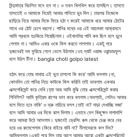
বিন্দুমাত্র বিচলিত মনে হল না। ও তখন খিলখিল করে হাসছিল। হাসতে
হাসতেই ও আমাকে নিয়েই আবার পানিতে ডুব দিল। তারপর নিজেকে
ছাড়িয়ে নিয়ে আমার দিকে ফিরে হঠা ৎ করেই আমাকে ধরে আমার ঠোটের
সাথে ওর ঠোট চেপে ধরলো। পানির মধ্যে ওর এই আচমকা আক্রমনে
আমি প্রথমে হচকিয়ে গিয়েছিলাম। ওইখানটায় পানি কম ছিল বলে ডুবে
গেলাম না। আমিও এবার ওকে কিস করতে লাগলাম। একটু পরে
দুজনেরই দম ফুরিয়ে গেলে ভেসে উঠলাম।ওহ দ্যাট ওয়াজ ওয়ান্ডারফুল
বলে উঠল টিনা। bangla choti golpo latest
হঠাৎ করে তোর মাথায় এই ভুত চাপলো কি করে’ আমি বললাম।না,
কোনদিন তো পানির নিচে কাউকে কিস করিনি তাই ভাবলাম একবার
এক্সপেরিমেন্ট করে দেখি।হ্যা আর আমি বুঝি তোর এক্সপেরিমেন্ট করার
গিনিপিগ? আমি কৃত্রিম রাগের ভান করে বললাম।অবশ্যই, সেটাও আবার
বলে দিতে হবে নাকি’ ও ভ্রু নাচিয়ে বলল।তাই না? দাড়া দেখাচ্ছি মজা’
বলে আমি আবার ওর দিকে ঝাপ দিলাম। এভাবে বেশ কিছুক্ষন দাপাদাপি
করে আমরা উঠে আসলাম। দুজনেই ড্রেসিং রুম থেকে চেঞ্জ করে বের
হয়ে ওর রুমেগেলাম।কিরে বাইরে যাবি না? নীলাদেরকে কল দিব?
আমিবললাম।একটু পরে দিস তার আগে আমার আরো একটা এক্সপেরিমেন্ট