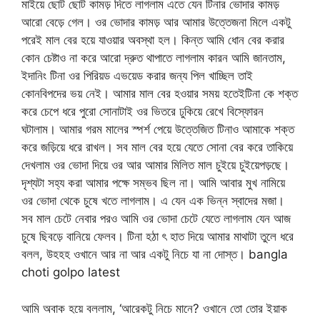
মাইয়ে ছোট ছোট কামড় দিতে লাগলাম এতে যেন টিনার ভোদার কামড়
আরো বেড়ে গেল। ওর ভোদার কামড় আর আমার উত্তেজনা মিলে একটু
পরেই মাল বের হয়ে যাওয়ার অবস্থা হল। কিন্ত আমি ধোন বের করার
কোন চেষ্টাও না করে আরো দ্রুত থাপাতে লাগলাম কারন আমি জানতাম,
ইদানিং টিনা ওর পিরিয়ড এভয়েড করার জন্য পিল খাচ্ছিল তাই
কোনবিপদের ভয় নেই। আমার মাল বের হওয়ার সময় হতেইটিনা কে শক্ত
করে চেপে ধরে পুরো সোনাটাই ওর ভিতরে ঢুকিয়ে রেখে বিস্ফোরন
ঘটালাম। আমার গরম মালের স্পর্শ পেয়ে উত্তেজিত টিনাও আমাকে শক্ত
করে জড়িয়ে ধরে রাখল। সব মাল বের হয়ে যেতে সোনা বের করে তাকিয়ে
দেখলাম ওর ভোদা দিয়ে ওর আর আমার মিলিত মাল চুইয়ে চুইয়েপড়ছে।
দৃশ্যটা সহ্য করা আমার পক্ষে সম্ভব ছিল না। আমি আবার মুখ নামিয়ে
ওর ভোদা থেকে চুষে খতে লাগলাম। এ যেন এক ভিন্ন স্বাদের মজা।
সব মাল চেটে নেবার পরও আমি ওর ভোদা চেটে যেতে লাগলাম যেন আজ
চুষে ছিবড়ে বানিয়ে ফেলব। টিনা হঠা ৎ হাত দিয়ে আমার মাথাটা তুলে ধরে
বলল, উহহহ ওখানে আর না আর একটু নিচে যা না দোস্ত। bangla
choti golpo latest
আমি অবাক হয়ে বললাম, ‘আরেকটু নিচে মানে? ওখানে তো তোর ইয়াক