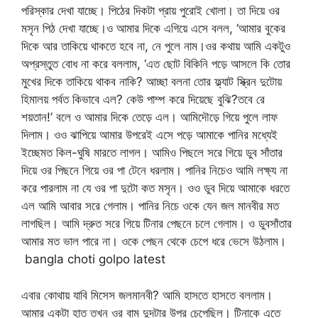
পরিস্কার দেখা যাচ্ছে। পিঠের দিকটা প্রায় পুরোই খোলা। তা দিয়ে ওর
মসৃন পিঠ দেখা যাচ্ছে।ও আমার দিকে এগিয়ে এসে বলল, ‘আমার বুকের
দিকে আর তাকিয়ে থাকতে হবে না, নে পুলে নাম।ওর কথায় আমি একটুও
অপ্রস্তুত বোধ না করে বললাম, ‘এত ছোট বিকিনি পড়ে আসলে কি তোর
মুখের দিকে তাকিয়ে থাকব নাকি? আচ্ছা বলনা তোর ফ্ল্যাট স্ক্রিন দুটোয়
হিমালয় পর্বত কিভাবে এল? কেউ পাম্প করে দিয়েছে বুঝি?তবে রে
শয়তান!’ বলে ও আমার দিকে তেড়ে এল। আমিদৌড়ে গিয়ে পুলে লাফ
দিলাম। ওও ঝাপিয়ে আমার উপরেই এসে পড়ে আমাকে পানির মধ্যেই
ইচ্ছেমত কিল-ঘুষি মারতে লাগল। আমিও পিছলে সরে গিয়ে ডুব সাঁতার
দিয়ে ওর পিছনে গিয়ে ওর পা টেনে ধরলাম। পানির নিচেও আমি লক্ষ্য না
করে পারলাম না যে ওর পা দুটো কত মসৃন। ওও ডুব দিয়ে আমাকে ধরতে
এল আমি আবার সরে গেলাম। পানির নিচে ওকে যেন জল মানবীর মত
লাগছিল। আমি দ্রুত সরে গিয়ে টিনার পেছনে চলে গেলাম। ও ডুবসাঁতার
আমার মত ভাল পারে না। ওকে পেছন থেকে চেপে ধরে ভেসে উঠলাম।
bangla choti golpo latest
এবার কোথায় যাবি মিসেস জলমানবী? আমি হাসতে হাসতে বললাম।
আমার একটা হাত তখন ওর বাম দুদটার উপর চেপেছিল। টিনাকে এতে