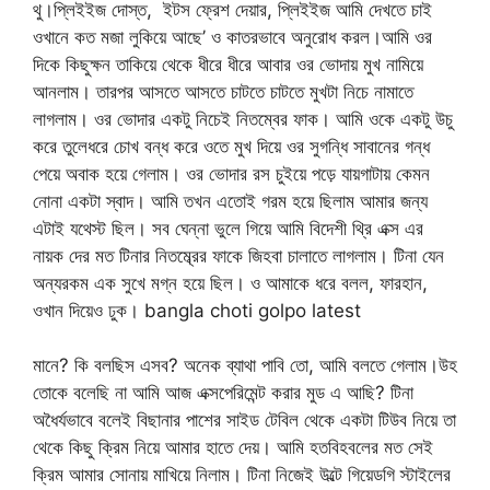
থু।প্লিইইজ দোস্ত, ইটস ফ্রেশ দেয়ার, প্লিইইজ আমি দেখতে চাই
ওখানে কত মজা লুকিয়ে আছে’ ও কাতরভাবে অনুরোধ করল।আমি ওর
দিকে কিছুক্ষন তাকিয়ে থেকে ধীরে ধীরে আবার ওর ভোদায় মুখ নামিয়ে
আনলাম। তারপর আসতে আসতে চাটতে চাটতে মুখটা নিচে নামাতে
লাগলাম। ওর ভোদার একটু নিচেই নিতম্বের ফাক। আমি ওকে একটু উচু
করে তুলেধরে চোখ বন্ধ করে ওতে মুখ দিয়ে ওর সুগন্ধি সাবানের গন্ধ
পেয়ে অবাক হয়ে গেলাম। ওর ভোদার রস চুইয়ে পড়ে যায়গাটায় কেমন
নোনা একটা স্বাদ। আমি তখন এতোই গরম হয়ে ছিলাম আমার জন্য
এটাই যথেস্ট ছিল। সব ঘেন্না ভুলে গিয়ে আমি বিদেশী থ্রি এক্স এর
নায়ক দের মত টিনার নিতম্ব্রের ফাকে জিহবা চালাতে লাগলাম। টিনা যেন
অন্যরকম এক সুখে মগ্ন হয়ে ছিল। ও আমাকে ধরে বলল, ফারহান,
ওখান দিয়েও ঢুক। bangla choti golpo latest
মানে? কি বলছিস এসব? অনেক ব্যাথা পাবি তো, আমি বলতে গেলাম।উহ
তোকে বলেছি না আমি আজ এক্সপেরিমেন্ট করার মুড এ আছি? টিনা
অধৈর্যভাবে বলেই বিছানার পাশের সাইড টেবিল থেকে একটা টিউব নিয়ে তা
থেকে কিছু ক্রিম নিয়ে আমার হাতে দেয়। আমি হতবিহবলের মত সেই
ক্রিম আমার সোনায় মাখিয়ে নিলাম। টিনা নিজেই উল্টে গিয়েডগি স্টাইলের