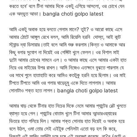
করতে হবে’ বলে টিনা আমার দিকে একটু এগিয়ে আসলো, ওর চোখে যেন
এক অদ্ভুত আভা। bangla choti golpo latest
আমি একটু অবাক হয়ে বলতে গেলাম মানে? তুই? ও আরো কাছে এসে
আমার ঠোটে আঙ্গুল রেখে বলল, আমি রিয়েলি হরনি দোস্ত, আই কান্ট
স্ট্যান্ড দ্যা ডিসায়ার।তাই বলে আমি শুরু করলাম।কিন্ত ও আমাকে আর
কিছু বলার সুযোগ না দিয়েই ওর গেঙ্গিটা খুলে ফেলল। ওর বিশাল মাই
দুটো আমার চোখের সামনে এল। ও আমার কাছে এসে আমার একটা হাত
নিয়ে ওর মাইয়ের উপর রাখল। আমি নিজেও এতক্ষনে বুঝতে পারলাম যে
ওর সাথে পুলে হাতাহাতি করে আমিও কতটুকু হরনি হয়ে ছিলাম। ওর মাই
টিপতে টিপতে আমি ওর গলায় ঘাড়েচুমু একে দিতে লাগলাম। আমার
সোনাটাও শক্ত হতে লাগল। bangla choti golpo latest
আমার ঘাড় থেকে টিনার হাত নিচের দিকে নেমে আমার প্যান্টের বেল্ট খুলতে
ব্যাস্ত হয়ে গেল। প্যান্টের বোতাম খুলে টিনা আমার আন্ডারওয়্যারের
ভিতরে হাত গলিয়ে দিল। আমার শক্ত সোনায় হাত দিয়েই ও অবাক হয়ে
বলে উঠল, ওমা তোর সেই এইটুক পেনিসটা এতো বড় হল কি করে,
নিশ্চয়ই ওই ফাকিং আদিটা চুষে চুষে এই অবস্থা করেছে, না?ন (ছোট ও