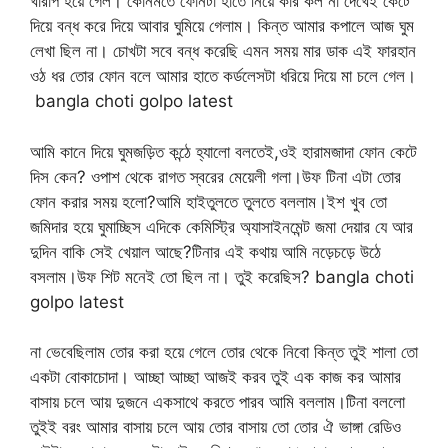
খারাপ হয়ে গেল। কোনমতে ফোনটা হাতে নিয়ে কার কল না দেখেই কেটে
দিয়ে বন্ধ করে দিয়ে আবার ঘুমিয়ে গেলাম। কিন্ত আমার কপালে আজ ঘুম
লেখা ছিল না। চোখটা সবে বন্ধ করেছি এমন সময় মার ডাক এই ফারহান
ওঠ ধর তোর ফোন বলে আমার হাতে কর্ডলেসটা ধরিয়ে দিয়ে মা চলে গেল।
bangla choti golpo latest
আমি কানে দিয়ে ঘুমজড়িত কন্ঠে হ্যালো বলতেই,ওই হারামজাদা ফোন কেটে
দিস কেন? ওপাশ থেকে রাগত স্বরের মেয়েলী গলা।উফ টিনা এটা তোর
ফোন করার সময় হলো?আমি হাইতুলতে তুলতে বললাম।ইশ খুব তো
জমিদার হয়ে ঘুমাচ্ছিস এদিকে কেমিস্ট্রি অ্যাসাইনমেন্ট জমা দেয়ার যে আর
দুদিন বাকি সেই খেয়াল আছে?টিনার এই কথায় আমি নড়েচড়ে উঠে
বসলাম।উফ শিট মনেই তো ছিল না। তুই করেছিস? bangla choti
golpo latest
না ভেবেছিলাম তোর করা হয়ে গেলে তোর থেকে নিবো কিন্ত তুই শালা তো
একটা বোকাচোদা। আচ্ছা আচ্ছা আজই করব তুই এক কাজ কর আমার
বাসায় চলে আয় দুজনে একসাথে করতে পারব আমি বললাম।টিনা বললো
তুইই বরং আমার বাসায় চলে আয় তোর বাসায় তো তোর ঐ ভাঙ্গা রেডিও