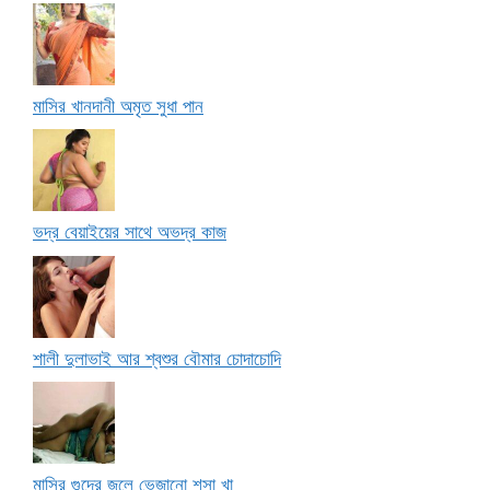
মাসির খানদানী অমৃত সুধা পান
ভদ্র বেয়াইয়ের সাথে অভদ্র কাজ
শালী দুলাভাই আর শ্বশুর বৌমার চোদাচোদি
মাসির গুদের জলে ভেজানো শসা খা