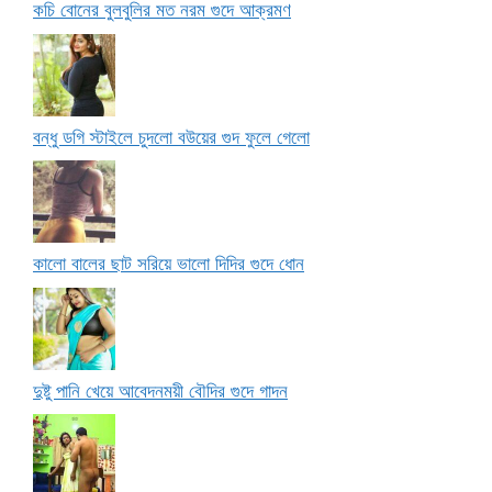
কচি বোনের বুলবুলির মত নরম গুদে আক্রমণ
বন্ধু ডগি স্টাইলে চুদলো বউয়ের গুদ ফুলে গেলো
কালো বালের ছাট সরিয়ে ভালো দিদির গুদে ধোন
দুষ্টু পানি খেয়ে আবেদনময়ী বৌদির গুদে গাদন