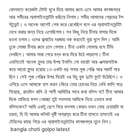
কোনমতে কয়েকটা টোস্ট মুখে দিয়ে আমার রুমে এসে আমার কাগজপত্র
আর সমীরের অ্যাসাইনমেন্টটা গুছিয়ে নিলাম। সমীর আমাদের গ্রেডের টপ
স্টুডেন্ট। ও অনেক আগেই শেষ করে রেখেছিল বলে ওর অ্যাসাইনমেন্টটা
দেখে করার জন্য নিয়ে এসেছিলাম। সব কিছু নিয়ে টিনার বাসার দিকে
রওনা হলাম। ওদের ফ্ল্যাটের দরজায় নক করতেই বুয়া খুলে দিল। আমি
ঢুকে সোজা টিনার রুমে চলে গেলাম। টিনা একটা সোফায় বসে টিভি
দেখছিল। আমার সারা পেয়ে বন্ধ করে দিয়ে উঠে দাড়ালো। টিনা
এমনিতেই অনেক সুন্দর তার উপর ইদানিং লো ডায়েট আর এক্সারসাইজ
করে আরো সুন্দর হয়েছে।ও একটা বড় গলার লুজ গেঞ্জি আর স্কার্ট পরে
ছিল। সেই লুজ গেঞ্জির উপর দিয়েই ওর উচু বুক দুটো ফুটে উঠেছিল। ও
এগিয়ে এসে আমাকে হাগ করল।কিরে তোর চোখের নিচে দেখি কালি পড়ে
গিয়েছে, রাতদিন খালি ঐ শালী আদিতির সাথে কথা বলিস না? টিনা আমার
দিকে তাকিয়ে বলল।আচ্ছা তুই সবসময় আদিকে নিয়ে এভাবে কথা
বলিসকেন? আমি একটু রেগে গিয়ে বললাম।কারন তখন তোর চেহারাটা যা
হয়না, হি হি আমার কটমট দৃষ্টি অগ্রাহ্য করে টিনা হাসতে হাসতেই ওর
টেবিলের কাছে গিয়ে ওর অ্যাসাইনমেন্টটের কাগজপত্র তুলে নিল।
bangla choti golpo latest