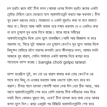
চল ড্রইং রুমে যাই’ টিনা বলল।আমরা ওদের বিশাল ড্রইং রুমের একটা
সেন্টার টেবিলে রেখে মেঝেতে বসে অ্যাসাইনমেন্ট করতে শুরু করলাম। টিনা
খুব চঞ্চল ধরনের মেয়ে। সাধারনত ও একটা মুহুর্তও কথা না বলে থাকতে
পারে না। কিন্ত আজ আমি অবাক হয়ে লক্ষ্য করলাম যে ও একটাও কথা
না বলে চুপচাপ মুখ গুজে লিখে যাচ্ছে। মাঝে মাঝে সমীরের
অ্যাসাইনমেন্টের দিকে চোখ তুলে তাকাচ্ছিল।আমি আর জিজ্ঞাসা না করে
পারলাম না, ‘কিরে তুই আজকে এত চুপচাপ কেন?ও মুখ তুলে আমার দিকে
কিছুক্ষন তাকিয়ে রইল তারপর কলমটা রেখে ক্ষীনস্বরে বলল, আমার মনটা
আজকে খুব খারাপ, সেদিন সামান্য একটা ব্যাপার নিয়ে ঝগড়া করে
শাহেদকে ডাম্প করেছ। bangla choti golpo latest
ডাম্প করেছিস তুই, মন তো ওর খারাপ থাকার কথা তোর কেন?না ওর
সাথে কত কিছু যে এনজয় করতাম আজ ওগুলো হঠাৎ মনে করে মন
খারাপ। টিনার গালে হালকা গোলাপী আভা দেখা দিল।হুম ঠিক আছে, আয়
আগে অ্যাসাইনমেন্টটা শেষ করে ফেলি তারপর নীপা সমীরদের খবর দিয়ে
সবাই মিলে কোথাও ঘুরতে যাব, ওকে? টিনা হালকা করে মাথা নেড়ে আবার
কলম তুলে নিল। ঝাড়া একঘন্টা পর বিচ্ছিরি অ্যাসাইনমেন্টটা শেষ করে