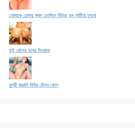
তোমাকে চোদার স্বাদ এতদিনে মিটছে গুদ ফাটিয়ে চুদবো
দুই বোনের গুদের দিওয়ানা
সুন্দরী বাঙালি দিদির যৌবন ভোগ