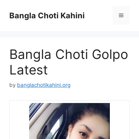
Skip
to
Bangla Choti Kahini
Menu
content
Bangla Choti Golpo
Latest
by
banglachotikahini.org