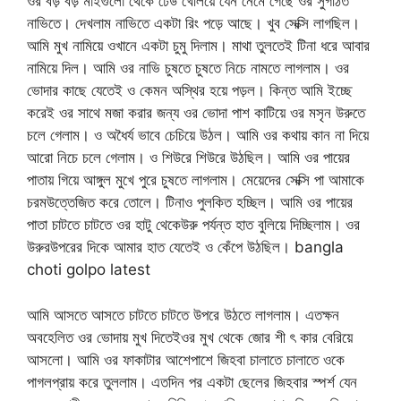
ওর বড় বড় মাইগুলো থেকে ঢেউ খেলিয়ে যেন নেমে গেছে ওর সুগঠিত
নাভিতে। দেখলাম নাভিতে একটা রিং পড়ে আছে। খুব সেক্সি লাগছিল।
আমি মুখ নামিয়ে ওখানে একটা চুমু দিলাম। মাথা তুলতেই টিনা ধরে আবার
নামিয়ে দিল। আমি ওর নাভি চুষতে চুষতে নিচে নামতে লাগলাম। ওর
ভোদার কাছে যেতেই ও কেমন অস্থির হয়ে পড়ল। কিন্ত আমি ইচ্ছে
করেই ওর সাথে মজা করার জন্য ওর ভোদা পাশ কাটিয়ে ওর মসৃন উরুতে
চলে গেলাম। ও অধৈর্য ভাবে চেচিয়ে উঠল। আমি ওর কথায় কান না দিয়ে
আরো নিচে চলে গেলাম। ও শিউরে শিউরে উঠছিল। আমি ওর পায়ের
পাতায় গিয়ে আঙ্গুল মুখে পুরে চুষতে লাগলাম। মেয়েদের সেক্সি পা আমাকে
চরমউত্তেজিত করে তোলে। টিনাও পুলকিত হচ্ছিল। আমি ওর পায়ের
পাতা চাটতে চাটতে ওর হাটু থেকেউরু পর্যন্ত হাত বুলিয়ে দিচ্ছিলাম। ওর
উরুরউপরের দিকে আমার হাত যেতেই ও কেঁপে উঠছিল। bangla
choti golpo latest
আমি আসতে আসতে চাটতে চাটতে উপরে উঠতে লাগলাম। এতক্ষন
অবহেলিত ওর ভোদায় মুখ দিতেইওর মুখ থেকে জোর শী ৎ কার বেরিয়ে
আসলো। আমি ওর ফাকাটার আশেপাশে জিহবা চালাতে চালাতে ওকে
পাগলপ্রায় করে তুললাম। এতদিন পর একটা ছেলের জিহবার স্পর্শ যেন