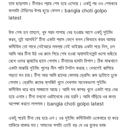
হাফ ছাড়লাম। টিনারও প্রায় শেষ হয়ে এসেছে। একটু পর ওও শেষকরে
কলমটা টেবিলের উপর ছুড়ে ফেলল। bangla choti golpo
latest
উফ শেষ হল তাহলে, খুব গরম লাগছে বের হওয়ার আগে একটু সুইমিং
করব, তুই আসবি?’ টিনা একটা শ্বাস ফেলে বলল।কিভাবে করব আমার
কস্টিউম তো সাথে নেইআরে সমস্যা নেই ভাইয়ার একটা পড়ে নিস, চল
আমি আর টিনা উঠ ওর রুমে গিয়ে শেষ হওয়া অ্যাসাইনমেন্ট গুলো গুছিয়ে
রেখে ওদের ফ্ল্যাটের ছাদে গেলাম। টিনাদের ছাদটা বিশাল। ঠিক মাঝখানে
একটা মাঝারি সুইমিং পুলের নীল পানি টলটল করছে। দেখলেই ঝাপিয়ে
পড়তে মন চায়। টিনা আর আমি ছাদের কোনায় ড্রেসিং রুম দুটোতে ঢুকে
গেলাম। ড্রেসিং রুমের ক্লজিট খুলে দেখলাম অনেকগুলো সুইমিং
কস্টিউম থরে থরে সাজানো আছে। আমি সব কাপড় খুলে একটা পড়ে বের
হয়ে এলাম। টিনা তখনো ওরটাথেকে বের হয়নি। আমি দাঁড়িয়ে ওর জন্য
অপেক্ষা করতে লাগলাম। bangla choti golpo latest
একটু পরেই টিনা বের হয়ে এল। ওর সুইমিং কস্টিউমটা একেবারে হা করে
তাকিয়ে থাকার মত। সামনের গলাটা এতই বড় যে ওর বুকের ভাজ