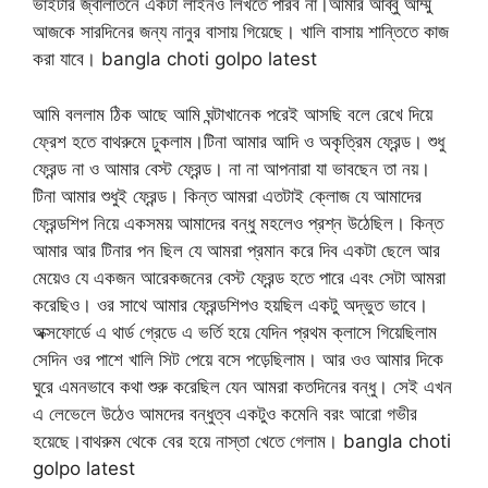
ভাইটার জ্বালাতনে একটা লাইনও লিখতে পারব না।আমার আব্বু আম্মু
আজকে সারদিনের জন্য নানুর বাসায় গিয়েছে। খালি বাসায় শান্তিতে কাজ
করা যাবে। bangla choti golpo latest
আমি বললাম ঠিক আছে আমি ঘন্টাখানেক পরেই আসছি বলে রেখে দিয়ে
ফ্রেশ হতে বাথরুমে ঢুকলাম।টিনা আমার আদি ও অকৃত্রিম ফ্রেন্ড। শুধু
ফ্রেন্ড না ও আমার বেস্ট ফ্রেন্ড। না না আপনারা যা ভাবছেন তা নয়।
টিনা আমার শুধুই ফ্রেন্ড। কিন্ত আমরা এতটাই ক্লোজ যে আমাদের
ফ্রেন্ডশিপ নিয়ে একসময় আমাদের বন্ধু মহলেও প্রশ্ন উঠেছিল। কিন্ত
আমার আর টিনার পন ছিল যে আমরা প্রমান করে দিব একটা ছেলে আর
মেয়েও যে একজন আরেকজনের বেস্ট ফ্রেন্ড হতে পারে এবং সেটা আমরা
করেছিও। ওর সাথে আমার ফ্রেন্ডশিপও হয়ছিল একটু অদ্ভুত ভাবে।
অক্সফোর্ডে এ থার্ড গ্রেডে এ ভর্তি হয়ে যেদিন প্রথম ক্লাসে গিয়েছিলাম
সেদিন ওর পাশে খালি সিট পেয়ে বসে পড়েছিলাম। আর ওও আমার দিকে
ঘুরে এমনভাবে কথা শুরু করেছিল যেন আমরা কতদিনের বন্ধু। সেই এখন
এ লেভেলে উঠেও আমদের বন্ধুত্ব একটুও কমেনি বরং আরো গভীর
হয়েছে।বাথরুম থেকে বের হয়ে নাস্তা খেতে গেলাম। bangla choti
golpo latest